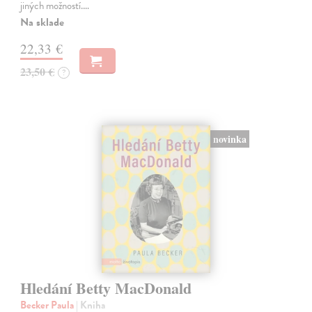
jiných možností.…
Na sklade
22,33 €
23,50 €
?
novinka
Hledání Betty MacDonald
Becker Paula
| Kniha