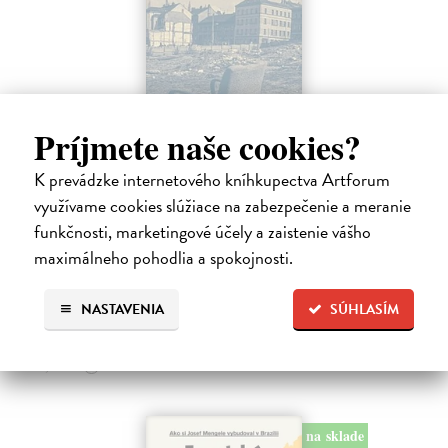
Príjmete naše cookies?
K prevádzke internetového kníhkupectva Artforum
Táňa / Praha 3 / Žižkov
využívame cookies slúžiace na zabezpečenie a meranie
funkčnosti, marketingové účely a zaistenie vášho
Zelbová Marie
| Kniha
Nikdy jsme nebyli úplně standardní žižkovská rodina. Vítejte v
maximálneho pohodlia a spokojnosti.
mámině bytě 4. kategorie, který byl všem otevřen dokořán.
Na sklade
NASTAVENIA
SÚHLASÍM
12,92 €
13,60 €
?
na sklade