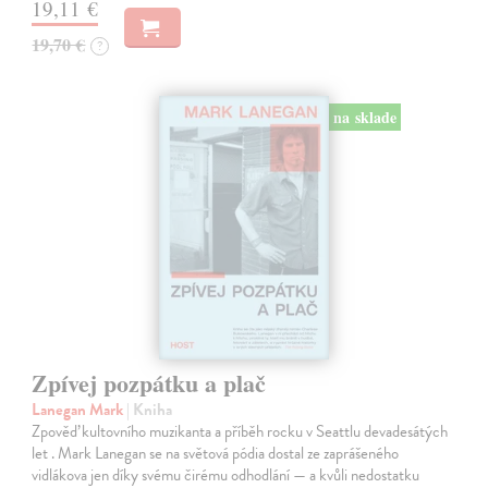
19,11 €
19,70 €
?
na sklade
Zpívej pozpátku a plač
Lanegan Mark
| Kniha
Zpověď kultovního muzikanta a příběh rocku v Seattlu devadesátých
let . Mark Lanegan se na světová pódia dostal ze zaprášeného
vidlákova jen díky svému čirému odhodlání — a kvůli nedostatku