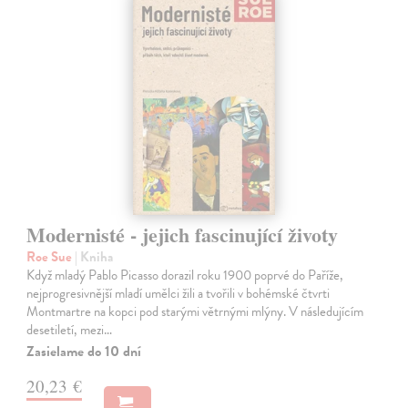
Modernisté - jejich fascinující životy
Roe Sue
| Kniha
Když mladý Pablo Picasso dorazil roku 1900 poprvé do Paříže,
nejprogresivnější mladí umělci žili a tvořili v bohémské čtvrti
Montmartre na kopci pod starými větrnými mlýny. V následujícím
desetiletí, mezi…
Zasielame do 10 dní
20,23 €