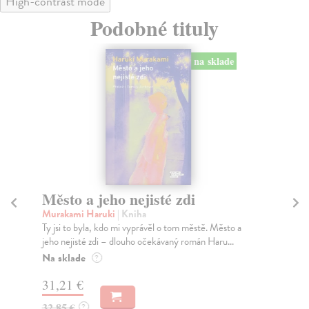
High-contrast mode
Podobné tituly
na sklade
Město a jeho nejisté zdi
Tr
Murakami Haruki
| Kniha
Ma
Ty jsi to byla, kdo mi vyprávěl o tom městě. Město a
JE
jeho nejisté zdi – dlouho očekávaný román Haru...
NAŠ
muž
Na sklade
?
Za
31,21 €
22
32,85 €
?