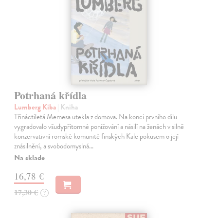
Potrhaná křídla
Lumberg Kiba
| Kniha
Třináctiletá Memesa utekla z domova. Na konci prvního dílu
vygradovalo všudypřítomné ponižování a násilí na ženách v silně
konzervativní romské komunitě finských Kale pokusem o její
znásilnění, a svobodomyslná…
Na sklade
16,78 €
17,30 €
?