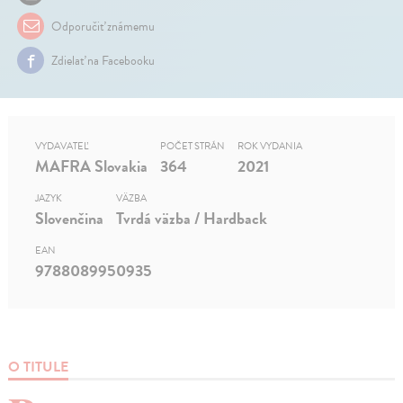
Odporučiť známemu
Zdielať na Facebooku
VYDAVATEĽ
POČET STRÁN
ROK VYDANIA
MAFRA Slovakia
364
2021
JAZYK
VÄZBA
Slovenčina
Tvrdá väzba / Hardback
EAN
9788089950935
O TITULE