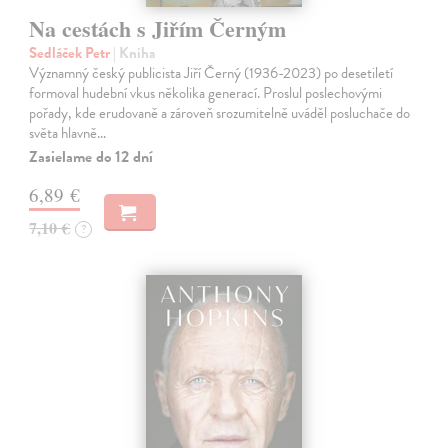
Na cestách s Jiřím Černým
Sedláček Petr
| Kniha
Významný český publicista Jiří Černý (1936-2023) po desetiletí
formoval hudební vkus několika generací. Proslul poslechovými
pořady, kde erudovaně a zároveň srozumitelně uváděl posluchače do
světa hlavně…
Zasielame do 12 dní
6,89 €
7,10 €
?