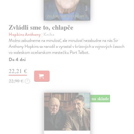
Zvládli sme to, chlapče
Hopkins Anthony
| Kniha
Možno zabudneme na minulosť, ale minulosť nezabudne na nás Sir
Anthony Hopkins sa narodil a vyrastal v krízových a vojnových časoch
vo waleskom oceliarskom mestečku Port Talbot.
Do 4 dní
22,21 €
22,90 €
?
na sklade