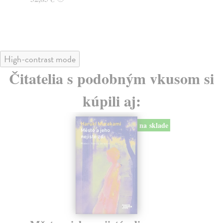
24
High-contrast mode
Čitatelia s podobným vkusom si
kúpili aj:
na sklade