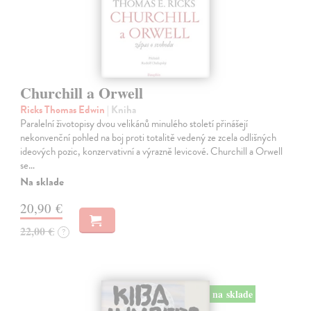
Churchill a Orwell
Ricks Thomas Edwin
| Kniha
Paralelní životopisy dvou velikánů minulého století přinášejí
nekonvenční pohled na boj proti totalitě vedený ze zcela odlišných
ideových pozic, konzervativní a výrazně levicové. Churchill a Orwell
se…
Na sklade
20,90 €
22,00 €
?
na sklade