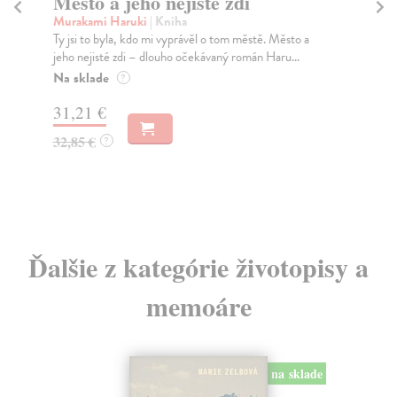
Město a jeho nejisté zdi
Tr
Murakami Haruki
| Kniha
Ma
Ty jsi to byla, kdo mi vyprávěl o tom městě. Město a
JE
jeho nejisté zdi – dlouho očekávaný román Haru...
NAŠ
muž
Na sklade
?
Za
31,21 €
22
32,85 €
?
24
Ďalšie z kategórie životopisy a
memoáre
na sklade