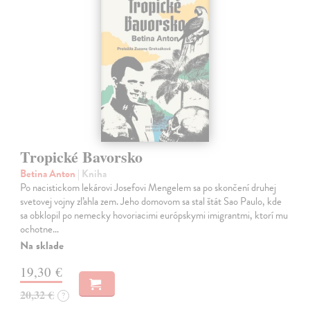
Tropické Bavorsko
Betina Anton
| Kniha
Po nacistickom lekárovi Josefovi Mengelem sa po skončení druhej
svetovej vojny zľahla zem. Jeho domovom sa stal štát Sao Paulo, kde
sa obklopil po nemecky hovoriacimi európskymi imigrantmi, ktorí mu
ochotne…
Na sklade
19,30 €
20,32 €
?