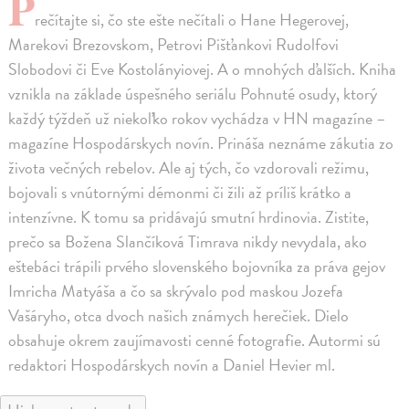
P
rečítajte si, čo ste ešte nečítali o Hane Hegerovej,
Marekovi Brezovskom, Petrovi Pišťankovi Rudolfovi
Slobodovi či Eve Kostolányiovej. A o mnohých ďalších. Kniha
vznikla na základe úspešného seriálu Pohnuté osudy, ktorý
každý týždeň už niekoľko rokov vychádza v HN magazíne –
magazíne Hospodárskych novín. Prináša neznáme zákutia zo
života večných rebelov. Ale aj tých, čo vzdorovali režimu,
bojovali s vnútornými démonmi či žili až príliš krátko a
intenzívne. K tomu sa pridávajú smutní hrdinovia. Zistite,
prečo sa Božena Slančíková Timrava nikdy nevydala, ako
eštebáci trápili prvého slovenského bojovníka za práva gejov
Imricha Matyáša a čo sa skrývalo pod maskou Jozefa
Vašáryho, otca dvoch našich známych herečiek. Dielo
obsahuje okrem zaujímavosti cenné fotografie. Autormi sú
redaktori Hospodárskych novín a Daniel Hevier ml.