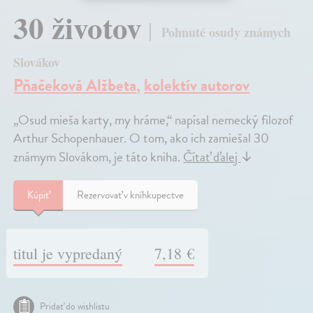
30 životov
Pohnuté osudy známych
Slovákov
Pňačeková Alžbeta
,
kolektív autorov
„Osud mieša karty, my hráme,“ napísal nemecký filozof
Arthur Schopenhauer. O tom, ako ich zamiešal 30
známym Slovákom, je táto kniha.
Čítať ďalej
↓
Kúpiť
Rezervovať v kníhkupectve
titul je vypredaný
7,18 €
Pridať do wishlistu