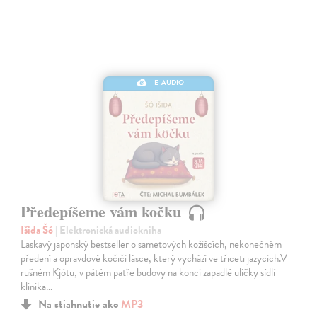
E-AUDIO
Předepíšeme vám kočku
Išida Šó
| Elektronická audiokniha
Laskavý japonský bestseller o sametových kožíšcích, nekonečném
předení a opravdové kočičí lásce, který vychází ve třiceti jazycích.V
rušném Kjótu, v pátém patře budovy na konci zapadlé uličky sídlí
klinika…
Na stiahnutie ako
MP3