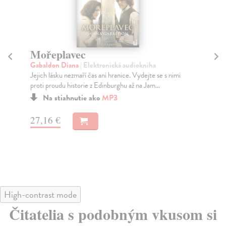
Mořeplavec
V
Gabaldon Diana
| Elektronická audiokniha
Ga
Jejich lásku nezmaří čas ani hranice. Vydejte se s nimi
Sko
proti proudu historie z Edinburghu až na Jam...
nem
Na stiahnutie ako
MP3
27,16 €
23
High-contrast mode
Čitatelia s podobným vkusom si