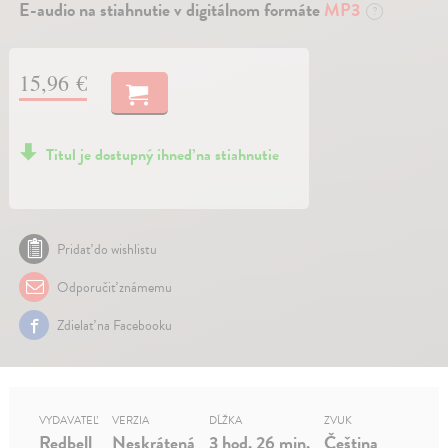
E-audio na stiahnutie v digitálnom formáte
MP3
?
15,96 €
Titul je dostupný ihneď na stiahnutie
Pridať do wishlistu
Odporučiť známemu
Zdielať na Facebooku
VYDAVATEĽ
VERZIA
DĹŽKA
ZVUK
Redbell
Neskrátená
3 hod. 26 min.
Čeština