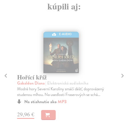
kúpili aj:
E-AUDIO
Hořící kříž
V
Gabaldon Diana
| Elektronická audiokniha
Ga
Modré hory Severní Karolíny smáčí déšť, doprovázený
Sko
studenou mlhou. Na usedlosti Fraserových se schá...
nem
Na stiahnutie ako
MP3
29,96 €
23