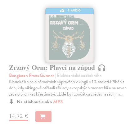
E-AUDIO
Zrzavý Orm: Plavci na západ
Bengtsson Frans Gunnar
| Elektronická audiokniha
Klasická kniha o námořních výpravách vikingů v 10. století.Příběh z
dob, kdy vikingové otřásali základy evropských monarchií a na sever
začalo pronikat křesťanství. „Lidé byli zpočátku zvědavi a rádi jim…
Na stiahnutie ako
MP3
14,72 €