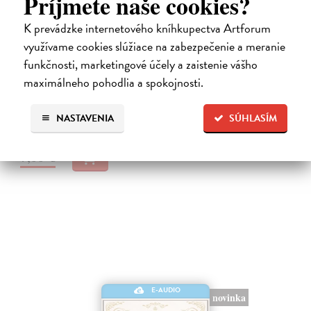
Príjmete naše cookies?
K prevádzke internetového kníhkupectva Artforum
Premena
využívame cookies slúžiace na zabezpečenie a meranie
Franz Kafka
| Elektronická audiokniha
funkčnosti, marketingové účely a zaistenie vášho
Notoricky známa poviedka Franza Kafku z roku 1915, v ktorej sa
obchodný cestujúci Gregor Samsa jedného rána prebudí v posteli ako
maximálneho pohodlia a spokojnosti.
„odporný hmyz“.Je to príbeh premeny bez zľutovania či prílišného
súcitu…
NASTAVENIA
SÚHLASÍM
Na stiahnutie ako
MP3
7,00 €
E-AUDIO
novinka