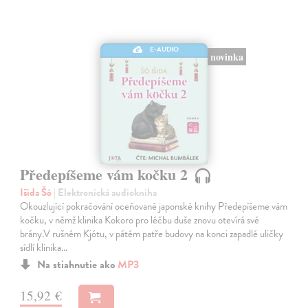
E-AUDIO
novinka
Předepíšeme vám kočku 2
Išida Šó
| Elektronická audiokniha
Okouzlující pokračování oceňované japonské knihy Předepíšeme vám
kočku, v němž klinika Kokoro pro léčbu duše znovu otevírá své
brány.V rušném Kjótu, v pátém patře budovy na konci zapadlé uličky
sídlí klinika…
Na stiahnutie ako
MP3
15,92 €