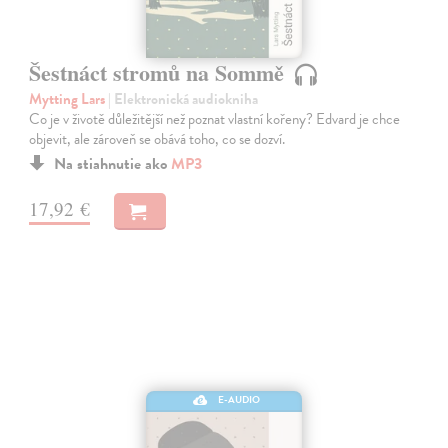
Šestnáct stromů na Sommě
Mytting Lars
| Elektronická audiokniha
Co je v životě důležitější než poznat vlastní kořeny? Edvard je chce
objevit, ale zároveň se obává toho, co se dozví.
Na stiahnutie ako
MP3
17,92 €
E-AUDIO