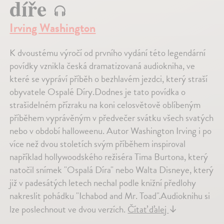
díře
Irving Washington
K dvoustému výročí od prvního vydání této legendární
povídky vznikla česká dramatizovaná audiokniha, ve
které se vypráví příběh o bezhlavém jezdci, který straší
obyvatele Ospalé Díry.Dodnes je tato povídka o
strašidelném přízraku na koni celosvětově oblíbeným
příběhem vyprávěným v předvečer svátku všech svatých
nebo v období halloweenu. Autor Washington Irving i po
více než dvou stoletích svým příběhem inspiroval
například hollywoodského režiséra Tima Burtona, který
natočil snímek "Ospalá Díra" nebo Walta Disneye, který
již v padesátých letech nechal podle knižní předlohy
nakreslit pohádku "Ichabod and Mr. Toad".Audioknihu si
lze poslechnout ve dvou verzích.
Čítať ďalej
↓