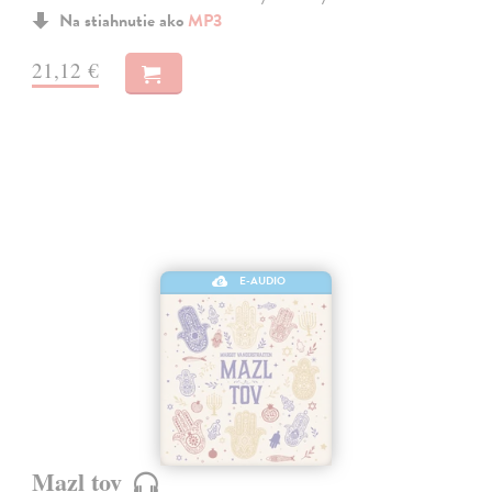
Na stiahnutie ako
MP3
21,12 €
E-AUDIO
Mazl tov