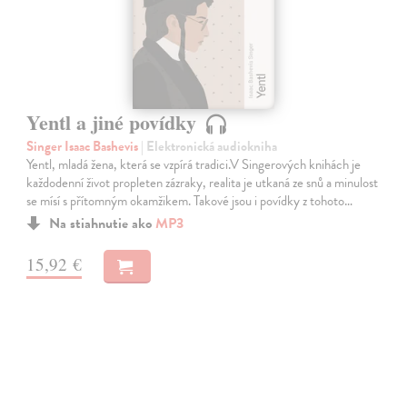
Yentl a jiné povídky
Singer Isaac Bashevis
| Elektronická audiokniha
Yentl, mladá žena, která se vzpírá tradici.V Singerových knihách je
každodenní život propleten zázraky, realita je utkaná ze snů a minulost
se mísí s přítomným okamžikem. Takové jsou i povídky z tohoto…
Na stiahnutie ako
MP3
15,92 €