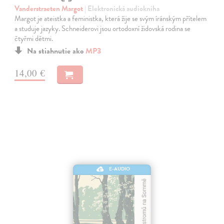
Vanderstraeten Margot
| Elektronická audiokniha
Margot je ateistka a feministka, která žije se svým íránským přítelem
a studuje jazyky. Schneiderovi jsou ortodoxní židovská rodina se
čtyřmi dětmi.
Na stiahnutie ako
MP3
14,00 €
E-AUDIO