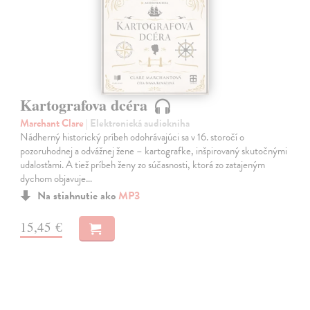
Kartografova dcéra
Marchant Clare
| Elektronická audiokniha
Nádherný historický príbeh odohrávajúci sa v 16. storočí o
pozoruhodnej a odvážnej žene – kartografke, inšpirovaný skutočnými
udalosťami. A tiež príbeh ženy zo súčasnosti, ktorá zo zatajeným
dychom objavuje…
Na stiahnutie ako
MP3
15,45 €