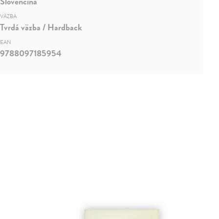
Slovenčina
VÄZBA
Tvrdá väzba / Hardback
EAN
9788097185954