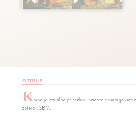
O TITULE
K
niha je vizuálne príťažlivá, pričom obsahuje viac
zbierok SBM.