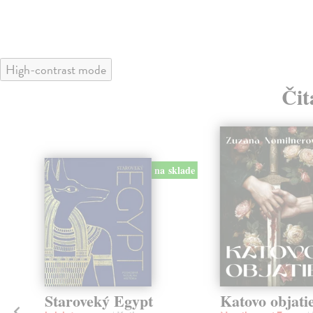
High-contrast mode
Čit
klade
na sklade
a
Staroveký Egypt
Katovo objati