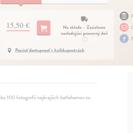
P
15,50 €
Na sklade – Zasielame
O
nasledujúci pracovný deň
Z
?
Pozrieť dostupnosť v kníhkupectvách
 ako 100 fotografií najkrajších betlehemov zo