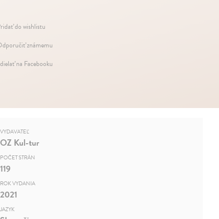
ridať do wishlistu
dporučiť známemu
dielať na Facebooku
VYDAVATEĽ
OZ Kul-tur
POČET STRÁN
119
ROK VYDANIA
2021
JAZYK