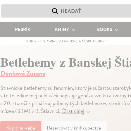
REBRÍK
KNIHY
BOOKS
KNIHY
-
HISTÓRIA
-
SLOVENSKÉ A ČESKÉ DEJINY
Betlehemy z Banskej Šti
Denková Zuzana
Štiavnické betlehemy sú fenomén, ktorý je súčasťou starobyl
v tejto jedinečnej publikácii popisuje genézu vzniku a tvorby
a 20. storočí a prináša aj príbehy tých betlehemov, ktoré sú
múzea (SBM) v B. Štiavnici.
Čítať ďalej
↓
Kúpiť
na webe
Rezervovať v kníhkupectve