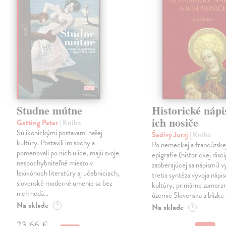
Studne mútne
Historické nápi
ich nosiče
Getting Peter
| Kniha
Sú ikonickými postavami našej
Šedivý Juraj
| Kniha
kultúry. Postavili im sochy a
Po nemeckej a francúzske
pomenovali po nich ulice, majú svoje
epigrafie (historickej disci
nespochybniteľné miesto v
zaoberajúcej sa nápismi) 
lexikónoch literatúry aj učebniciach,
tretia syntéza vývoja nápis
slovenské moderné umenie sa bez
kultúry, primárne zamera
nich nedá…
územie Slovenska a blízke 
Na sklade
?
Na sklade
?
23,66 €