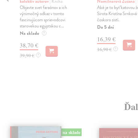
kolektív autorov
| Kniha
Nomilnerová Zuzana
|
Objavte svet faraónov a ich
Aké je to byť katovou 
výnimočný odkaz v tomto
Sirota Kristína Srnková 
fascinujúcom sprievodcovi
čoskoro zistí.
starovekou egyptskou c...
Do 5 dní
Na sklade
?
16,39 €
38,70 €
16,90 €
?
39,90 €
?
Ďal
na sklade