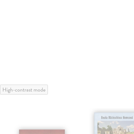
High-contrast mode
klade