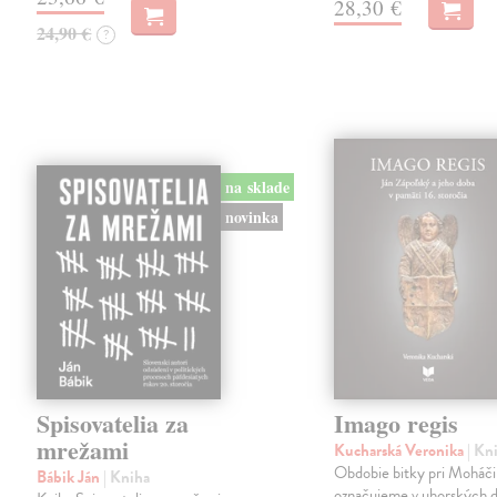
28,30 €
24,90 €
?
na sklade
novinka
Spisovatelia za
Imago regis
mrežami
Kucharská Veronika
| Kn
Obdobie bitky pri Moháči
Bábik Ján
| Kniha
označujeme v uhorských d