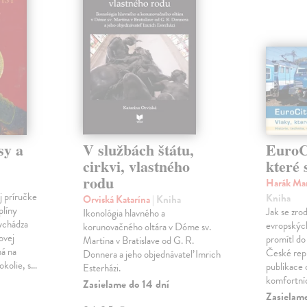
sy a
V službách štátu,
EuroCi
cirkvi, vlastného
které 
rodu
Harák Mar
j príručke
Kniha
Orviská Katarína
| Kniha
plíny
Jak se zrod
Ikonológia hlavného a
vychádza
evropských 
korunovačného oltára v Dóme sv.
ovej
promítl do
Martina v Bratislave od G. R.
ná na
České repu
Donnera a jeho objednávateľ Imrich
okolie, s…
publikace o
Esterházi.
komfortní
Zasielame do 14 dní
Zasielam