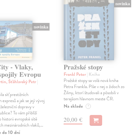
novinka
novinka
ty - Vlaky,
Pražské stopy
spojily Evropu
Frankl Peter
| Kniha
Pražské stopy sa volá nová kniha
tin, Šťáhlavský Petr
|
Petra Frankla. Píše v nej o židoch zo
Žiliny, ktorí študovali a pôsobili v
ila síť prestižních
terajšom hlavnom meste ČR.
expresů a jak se její vývoj
Na sklade
 železniční dopravy v
?
blice? To vám přiblíží
20,00 €
 historii evropské sítě
ch mezinárodních vlaků,…
e do 10 dní