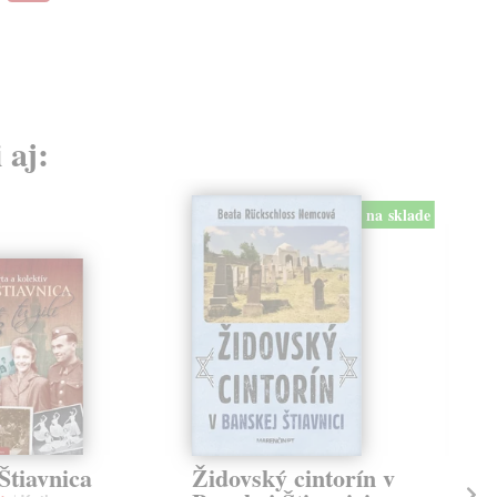
14,
 aj:
na sklade
Štiavnica
Židovský cintorín v
Ko