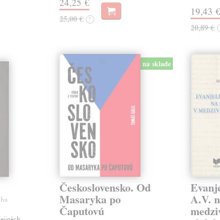
24,25 €
19,43 
25,00 €
?
20,89 €
na sklade
Československo. Od
Evanje
Masaryka po
A.V. n
iha
Čaputovú
medzi
ejinách