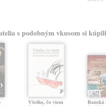
atelia s podobným vkusom si kúpili
e
Všetko, čo viem
Banská 