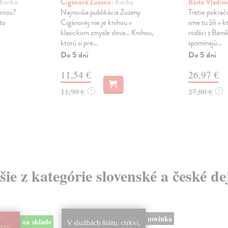
 Kniha
Cigánová Zuzana
| Kniha
Bárta Vladim
ženou?
Najnovšia publikácia Zuzany
Tretie pokrač
to
Cigánovej nie je knihou v
sme tu žili v 
klasickom zmysle slova... Knihou,
rodáci z Bansk
ktorú si pre...
spomínajú...
Do 5 dní
Do 5 dní
11,54 €
26,97 €
11,90 €
27,80 €
?
?
šie z kategórie slovenské a české de
novinka
na sklade