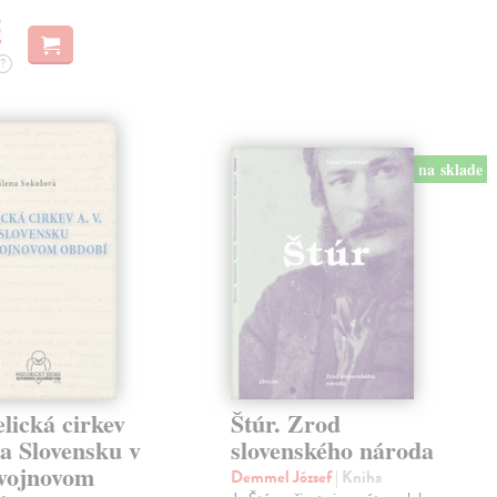
€
?
na sklade
lická cirkev
Štúr. Zrod
a Slovensku v
slovenského národa
vojnovom
Demmel József
| Kniha