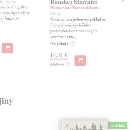
Banskej Štiavnici
v 
ír
| Kniha
ovanie knihy Ako
Rückschloss Nemcová Beata
|
Voš
ktorom obyvatelia a
Kniha
Za 
ej Štiavnice
Kniha ponúka jedinečný pohľad na
strá
životy štiavnických Židov
kole
prostredníctvom básnických
na č
epitafov na ná...
Na 
Na sklade
?
49
14,31 €
51,
15,90 €
?
jiny
na sklade