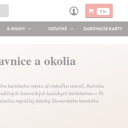
0 ks
E-KNIHY
OSTATNÉ
DAROVACIE KARTY
avnice a okolia
ého baníckeho mesta už niekoľko storočí. Autorka
 tradičných štiavnických baníckych betlehemov v 19.
 súčasťou najväčšej zbierky Slovenského banského