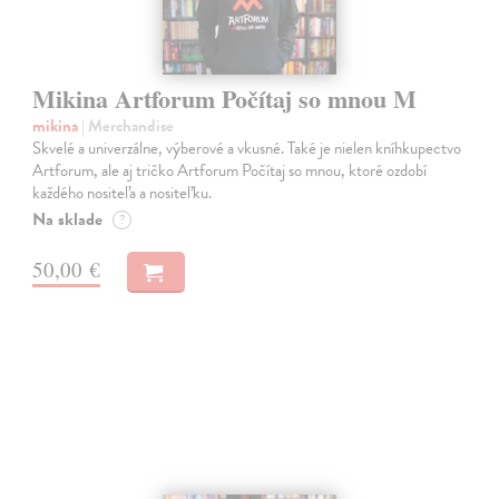
Mikina Artforum Počítaj so mnou M
mikina
| Merchandise
Skvelé a univerzálne, výberové a vkusné. Také je nielen kníhkupectvo
Artforum, ale aj tričko Artforum Počítaj so mnou, ktoré ozdobí
každého nositeľa a nositeľku.
Na sklade
?
50,00 €