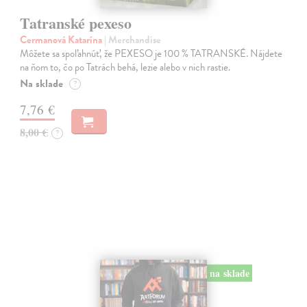
Tatranské pexeso
Cermanová Katarína
| Merchandise
Môžete sa spoľahnúť, že PEXESO je 100 % TATRANSKÉ. Nájdete
na ňom to, čo po Tatrách behá, lezie alebo v nich rastie.
Na sklade
?
7,76 €
8,00 €
?
na sklade