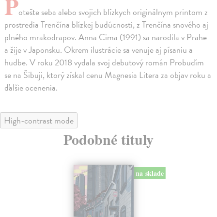
P
otešte seba alebo svojich blízkych originálnym printom z
prostredia Trenčína blízkej budúcnosti, z Trenčína snového aj
plného mrakodrapov. Anna Cima (1991) sa narodila v Prahe
a žije v Japonsku. Okrem ilustrácie sa venuje aj písaniu a
hudbe. V roku 2018 vydala svoj debutový román Probudím
se na Šibuji, ktorý získal cenu Magnesia Litera za objav roku a
ďalšie ocenenia.
High-contrast mode
Podobné tituly
na sklade