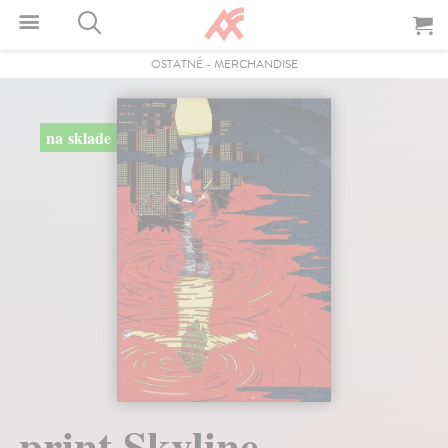
OSTATNÉ
-
MERCHANDISE
na sklade
print Skyline