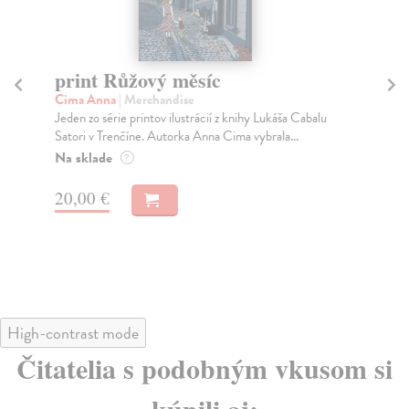
print Růžový měsíc
p
Cima Anna
| Merchandise
Ci
Jeden zo série printov ilustrácií z knihy Lukáša Cabalu
Jed
Satori v Trenčíne. Autorka Anna Cima vybrala...
Sat
Na sklade
Na
?
20,00 €
20
High-contrast mode
Čitatelia s podobným vkusom si