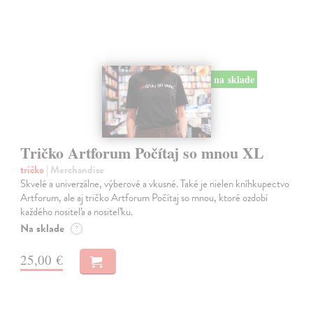
na sklade
Tričko Artforum Počítaj so mnou XL
tričko
| Merchandise
Skvelé a univerzálne, výberové a vkusné. Také je nielen kníhkupectvo
Artforum, ale aj tričko Artforum Počítaj so mnou, ktoré ozdobí
každého nositeľa a nositeľku.
Na sklade
?
25,00 €