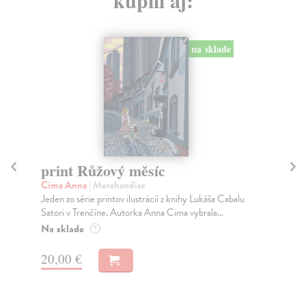
kúpili aj:
na sklade
print Růžový měsíc
p
Cima Anna
| Merchandise
Ci
Jeden zo série printov ilustrácií z knihy Lukáša Cabalu
Jed
Satori v Trenčíne. Autorka Anna Cima vybrala...
Sat
Na sklade
Na
?
20,00 €
20