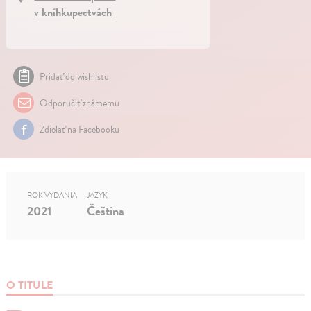
v kníhkupectvách
Pridať do wishlistu
Odporučiť známemu
Zdielať na Facebooku
ROK VYDANIA
JAZYK
2021
Čeština
O TITULE