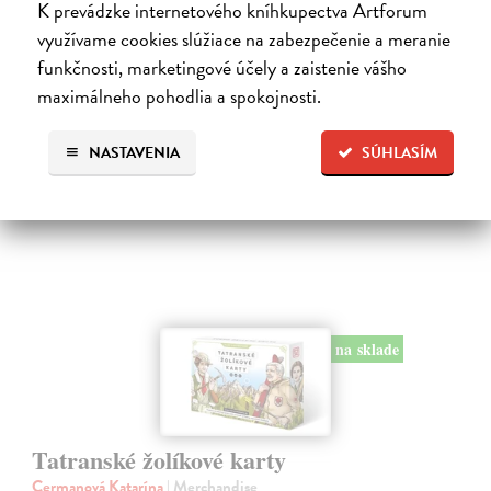
Artforum, ale aj tričko Artforum Počítaj so mnou, ktoré ozdobí
K prevádzke internetového kníhkupectva Artforum
každého nositeľa a nositeľku.
využívame cookies slúžiace na zabezpečenie a meranie
Na sklade
?
funkčnosti, marketingové účely a zaistenie vášho
maximálneho pohodlia a spokojnosti.
25,00 €
NASTAVENIA
SÚHLASÍM
na sklade
Tatranské žolíkové karty
Cermanová Katarína
| Merchandise