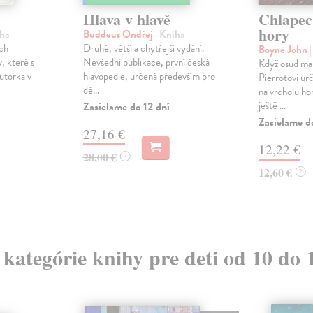
Hlava v hlavě
Chlapec
hory
iha
Buddeus Ondřej
| Kniha
ch
Druhé, větší a chytřejší vydání.
Boyne John
, které s
Nevšední publikace, první česká
Když osud ma
Autorka v
hlavopedie, určená především pro
Pierrotovi urč
dě...
na vrcholu ho
ještě ...
Zasielame do 12 dní
Zasielame d
27,16 €
12,22 €
28,00 €
?
12,60 €
?
z kategórie knihy pre deti od 10 do 