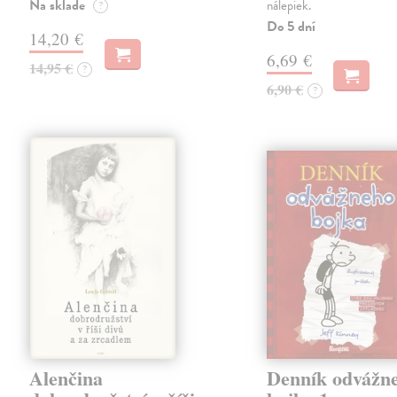
Na sklade
nálepiek.
?
Do 5 dní
14,20 €
6,69 €
14,95 €
?
6,90 €
?
Alenčina
Denník odvážn