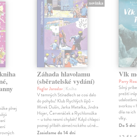
novinka
 kniha
Záhada hlavolamu
Vlk m
né,
(sběratelské vydání)
Parry Ro
panny
Silný príb
Foglar Jaroslav
| Kniha
prežití in
V temných Stínadlech se cosi dalo
udalosťami.
do pohybu! Klub Rychlých šípů –
svorkou v 
Mirek Dušín, Jarka Metelka, Jindra
ižke plnej
dňa na ich
Hojer, Červenáček a Rychlonožka
užijú
vlky.
– u toho nesmí chybět! Když chlapci
vaní
Do 5 dní
poznají příběh zámečnického učně…
ení
Zasielame do 14 dní
arovných
12,51 