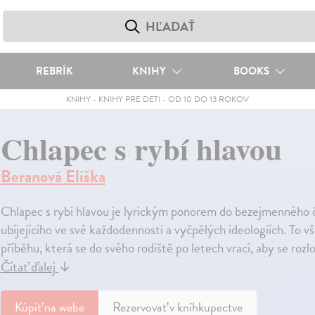
REBRÍK
KNIHY
BOOKS
KNIHY
-
KNIHY PRE DETI
-
OD 10 DO 13 ROKOV
Chlapec s rybí hlavou
Beranová Eliška
Chlapec s rybí hlavou je lyrickým ponorem do bezejmenného
ubíjejícího ve své každodennosti a vyčpělých ideologiích. To v
příběhu, která se do svého rodiště po letech vrací, aby se rozl
Čítať ďalej
↓
Kúpiť
na webe
Rezervovať v kníhkupectve