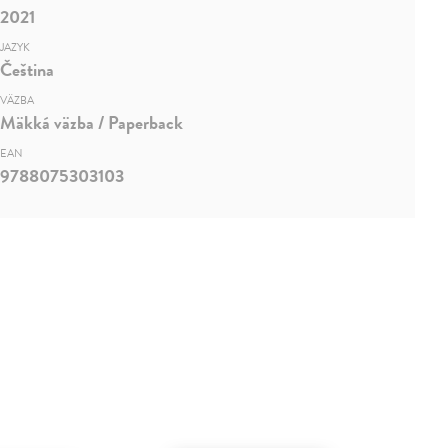
2021
JAZYK
Čeština
VÄZBA
Mäkká väzba / Paperback
EAN
9788075303103