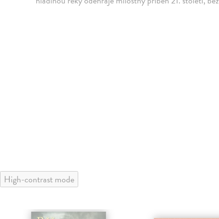
hladinou řeky odehraje milostný příběh 21. století, bez 
High-contrast mode