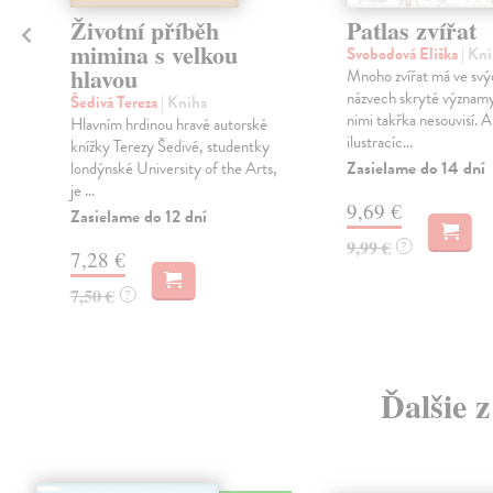
Životní příběh
Patlas zvířat
mimina s velkou
Svobodová Eliška
| Kn
hlavou
Mnoho zvířat má ve svý
názvech skryté významy
Šedivá Tereza
| Kniha
nimi takřka nesouvisí. 
Hlavním hrdinou hravé autorské
ilustracíc...
knížky Terezy Šedivé, studentky
Zasielame do 14 dní
londýnské University of the Arts,
je ...
9,69 €
Zasielame do 12 dní
9,99 €
?
7,28 €
7,50 €
?
Ďalšie 