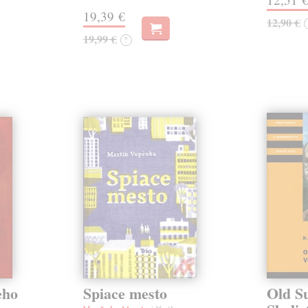
19,39 €
12,90 €
19,99 €
?
eho
Spiace mesto
Old S