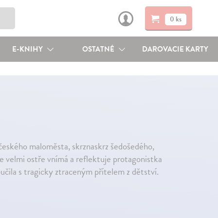
0 ks
E-KNIHY
OSTATNÉ
DAROVACIE KARTY
 českého maloměsta, skrznaskrz šedošedého,
še velmi ostře vnímá a reflektuje protagonistka
oučila s tragicky ztraceným přítelem z dětství.