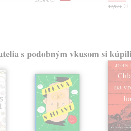
19,99 €
?
atelia s podobným vkusom si kúpili