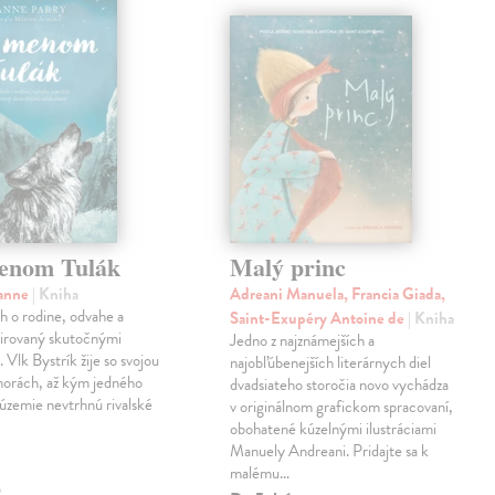
enom Tulák
Malý princ
sanne
| Kniha
Adreani Manuela, Francia Giada,
eh o rodine, odvahe a
Saint-Exupéry Antoine de
| Kniha
špirovaný skutočnými
Jedno z najznámejších a
 Vlk Bystrík žije so svojou
najobľúbenejších literárnych diel
horách, až kým jedného
dvadsiateho storočia novo vychádza
 územie nevtrhnú rivalské
v originálnom grafickom spracovaní,
obohatené kúzelnými ilustráciami
Manuely Andreani. Pridajte sa k
malému…
€