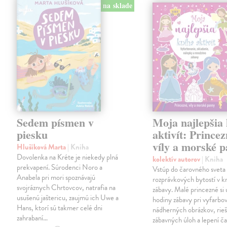
na sklade
Sedem písmen v
Moja najlepšia
piesku
aktivít: Princez
víly a morské 
Hlušíková Marta
| Kniha
Dovolenka na Kréte je niekedy plná
kolektív autorov
| Kniha
prekvapení. Súrodenci Noro a
Vstúp do čarovného sveta
Anabela pri mori spoznávajú
rozprávkových bytostí v kn
svojráznych Chrtovcov, natrafia na
zábavy. Malé princezné si 
usušenú jaštericu, zaujmú ich Uwe a
hodiny zábavy pri vyfarbo
Hans, ktorí sú takmer celé dni
nádherných obrázkov, rieš
zahrabaní…
zábavných úloh a lepení č