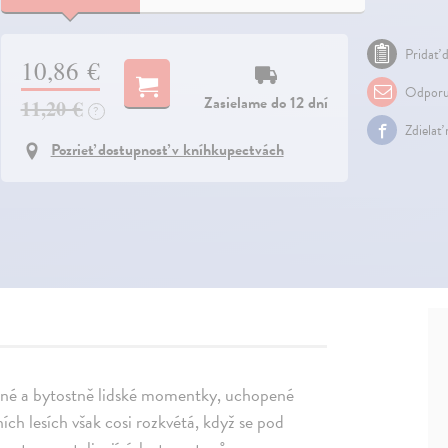
Pridať d
10,86 €
Odporu
Zasielame do 12 dní
11,20 €
?
Zdielať
Pozrieť dostupnosť v kníhkupectvách
emné a bytostně lidské momentky, uchopené
ích lesích však cosi rozkvétá, když se pod