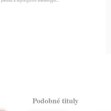
patosu a stylizujících stereotypů...
Podobné tituly