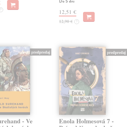
Do 5 dní
?
12,51 €
12,90 €
?
predpredaj
predpredaj
urehand - Ve
Enola Holmesová 7 -