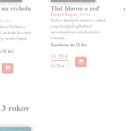
 na vrcholu
Tluč hlavou o zeď
De
Procjuk Stepan
| Kniha
Tom
Kniha o složitých vztazích v rodině
Ke k
| Kniha
a nejrůznějších způsobech
návo
lému Pařížanovi
vyrovnávání se s celoživotními
mozk
í, že bude žít u tety
traumat...
ry, nemá chlapec
Zasielame do 12 dní
MO
o 12 dní
11,35 €
8,
11,70 €
?
13 rokov