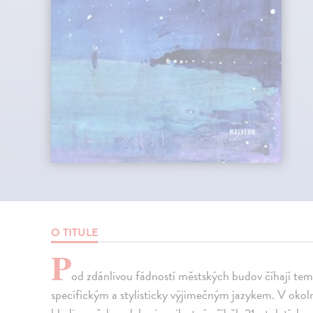
O TITULE
P
od zdánlivou fádností městských budov číhají t
specifickým a stylisticky výjimečným jazykem. V okoln