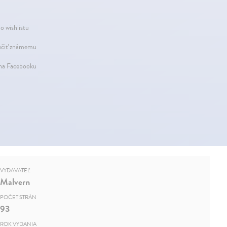
o wishlistu
čiť známemu
 na Facebooku
VYDAVATEĽ
Malvern
POČET STRÁN
93
ROK VYDANIA