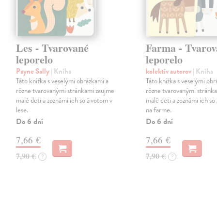
Les - Tvarované
Farma - Tvarov
leporelo
leporelo
Payne Sally
| Kniha
kolektív autorov
| Kniha
Táto knižka s veselými obrázkami a
Táto knižka s veselými obr
rôzne tvarovanými stránkami zaujme
rôzne tvarovanými stránk
malé deti a zoznámi ich so životom v
malé deti a zoznámi ich so
lese.
na farme.
Do 6 dní
Do 6 dní
7,66 €
7,66 €
7,90 €
7,90 €
?
?