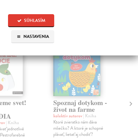
 aj:
SÚHLASÍM
NASTAVENIA
eme svet!
Spoznaj dotykom -
Do
život na farme
Or
DIA
kolektív autorov
| Kniha
kol
Ktoré zvieratko nám dáva
Táto
orov
| Kniha
mliečko? A ktoré je schopné
sa a
vať jednotlivé
plávať, lietať aj chodiť?
oran
 Pestrofarebné