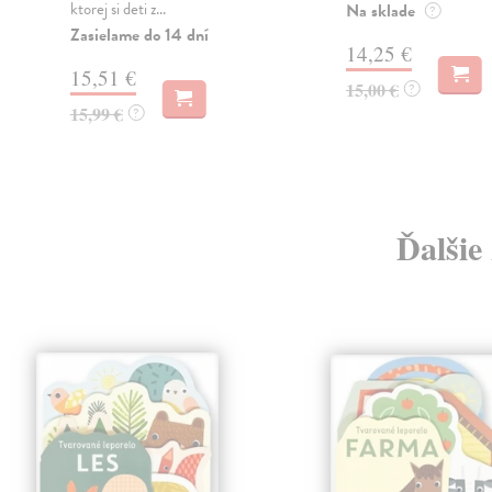
ktorej si deti z...
Na sklade
?
Zasielame do 14 dní
14,25 €
15,51 €
15,00 €
?
15,99 €
?
Ďalšie