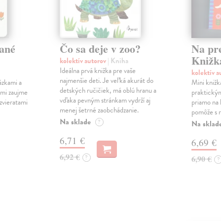
ané
Čo sa deje v zoo?
Na pr
Knižk
kolektív autorov
| Kniha
Ideálna prvá knižka pre vaše
kolektív 
najmenšie deti. Je veľká akurát do
ázkami a
Mini knižk
detských ručičiek, má oblú hranu a
ami zaujme
praktický
vďaka pevným stránkam vydrží aj
 zvieratami
priamo na 
menej šetrné zaobchádzanie.
pomôže s r
Na sklade
?
Na sklad
6,71 €
6,69 €
6,92 €
?
6,90 €
?