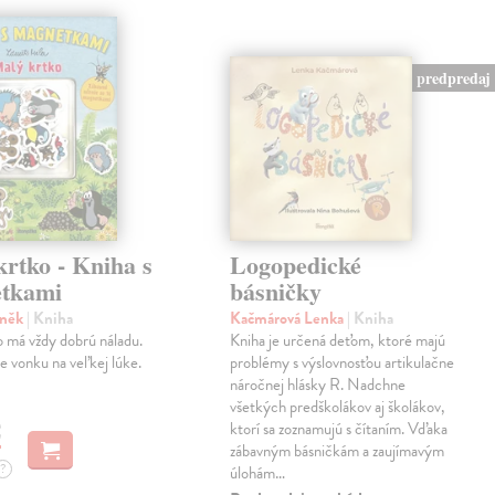
predpredaj
rtko - Kniha s
Logopedické
tkami
básničky
eněk
| Kniha
Kačmárová Lenka
| Kniha
 má vždy dobrú náladu.
Kniha je určená deťom, ktoré majú
je vonku na veľkej lúke.
problémy s výslovnosťou artikulačne
náročnej hlásky R. Nadchne
všetkých predškolákov aj školákov,
€
ktorí sa zoznamujú s čítaním. Vďaka
zábavným básničkám a zaujímavým
?
úlohám…