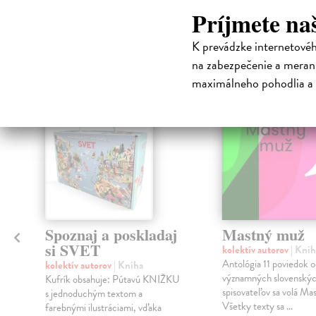
High-contrast mode
Príjmete na
Čit
K prevádzke internetové
na zabezpečenie a merani
maximálneho pohodlia a 
Spoznaj a poskladaj
Mastný muž
si SVET
kolektív autorov
| Knih
Antológia 11 poviedok o
kolektív autorov
| Kniha
významných slovenský
a
Kufrík obsahuje: Pútavú KNIŽKU
spisovateľov sa volá Ma
s jednoduchým textom a
Všetky texty sa ...
farebnými ilustráciami, vďaka