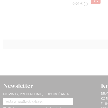
9,90 €
?
Newsletter
Kn
BRA
NOVINKY, PREDPREDAJE, ODPORÚČANIA
KOŠ
ŽILI