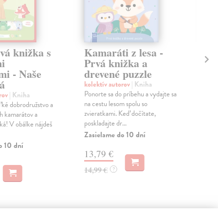
vá knižka s
Kamaráti z lesa -
U 
i
Prvá knižka a
kol
mi - Naše
drevené puzzle
Pon
á
zvie
kolektív autorov
| Kniha
stra
Ponorte sa do príbehu a vydajte sa
orov
| Kniha
p...
na cestu lesom spolu so
eľké dobrodružstvo a
Zas
zvieratkami. Keď dočítate,
h kamarátov a
poskladajte dr...
tká! V obálke nájdeš
13
Zasielame do 10 dní
o 10 dní
14,
13,79 €
14,99 €
?