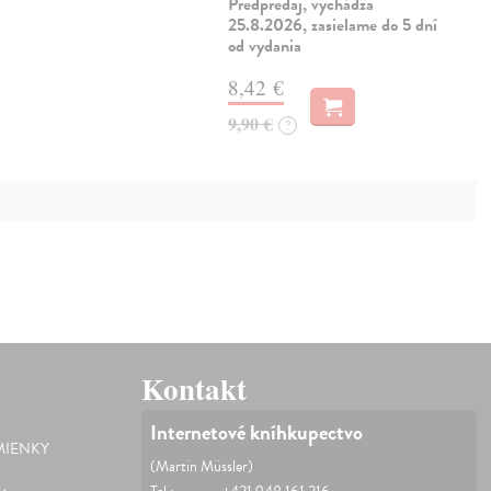
Predpredaj, vychádza
25.8.2026, zasielame do 5 dní
od vydania
8,42 €
9,90 €
?
Kontakt
Internetové kníhkupectvo
IENKY
(Martin Müssler)