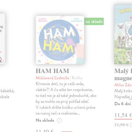
na sklade
HAM HAM
Malý k
magne
Mičianová Ľudmila
| Kniha
Kŕmenie detí, to je celá veda,
Miler Zd
všakže?! A čo ešte len rozprávanie,
 bábätká,
Malý krtko
to tiež nie je až také jednoduché, ako
obiele
Najradšej 
by sa mohlo na prvý pohľad zdať.
Do 6 dní
V rukách držíte knižku určenú práve
na rozvoj reči a rozšírenie…
11,54 
Na sklade
?
11,90 €
11,40 €