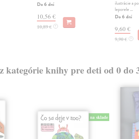
ilustrácie a 
Do 6 dní
leporele ...
10,56 €
Do 6 dní
10,89 €
?
9,60 €
9,90 €
?
 z kategórie knihy pre deti od 0 do 
na sklade