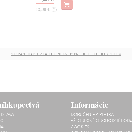
12,00 €
?
ZOBRAZIŤ ĎALŠIE Z KATEGÓRIE KNIHY PRE DETI OD 0 DO 3 ROKOV
íhkupectvá
Informácie
TISLAVA
DORUČENIE A PLATBA
ICE
VŠEOBECNÉ OBCHODNÉ PODM
NA
COOKIES