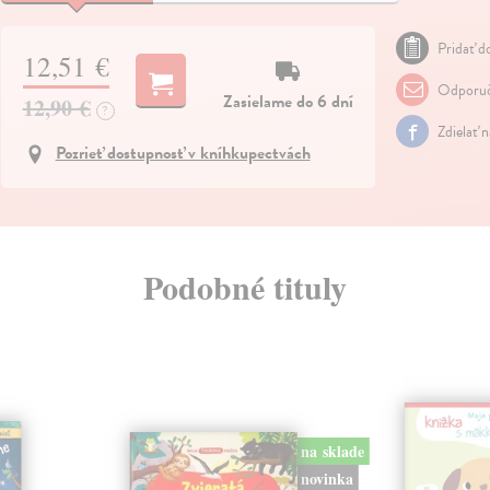
Pridať do
12,51 €
Odporuč
Zasielame do 6 dní
12,90 €
?
Zdielať 
Pozrieť dostupnosť v kníhkupectvách
Podobné tituly
na sklade
novinka