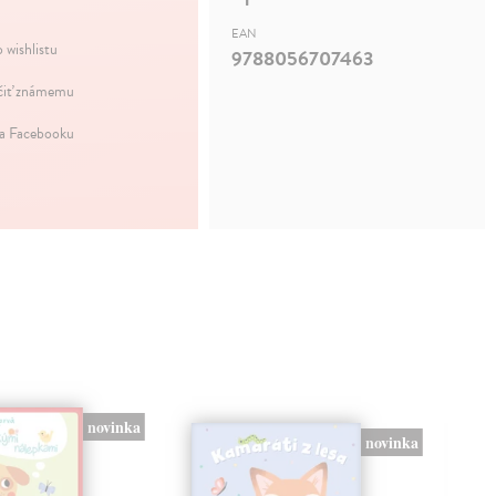
EAN
 wishlistu
9788056707463
iť známemu
na Facebooku
novinka
novinka