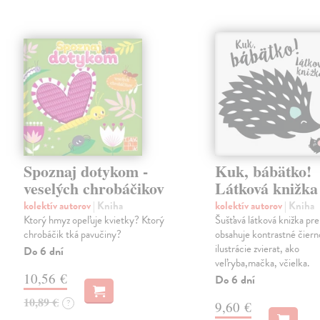
Spoznaj dotykom -
Kuk, bábätko!
veselých chrobáčikov
Látková knižka
kolektív autorov
| Kniha
kolektív autorov
| Kniha
Ktorý hmyz opeľuje kvietky? Ktorý
Šušťavá látková knižka pre
chrobáčik tká pavučiny?
obsahuje kontrastné čiern
ilustrácie zvierat, ako
Do 6 dní
veľryba,mačka, včielka.
10,56 €
Do 6 dní
10,89 €
?
9,60 €