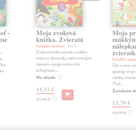
eť -
Moja zvuková
Moja pr
eme
knižka. Zvieratá
mäkkým
nálepka
kolektív autorov
| Kniha
zvieratk
Zvuková kniha zvierat z celého
a
sveta so slovensky nahovorenými
a -
kolektív aut
názvami rozvíja motorické
lka.
Zaži s nami v
schopnosti,...
ka
spoznaj novýc
Na sklade
všetky zviera
?
13 pl...
14,31 €
Zasielame d
15,90 €
?
13,79 €
14,99 €
?