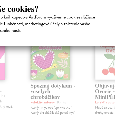
še cookies?
atelia s podobným vkusom si kúpili
ho kníhkupectva Artforum využívame cookies slúžiace
e funkčnosti, marketingové účely a zaistenie vášho
na sklade
spokojnosti.
Spoznaj dotykom -
Objavuj
veselých
Ovocie -
a
chrobáčikov
MiniPÉ
d 11
ch
kolektív autorov
| Kniha
kolektív aut
stný muž.
Ktorý hmyz opeľuje kvietky?
Nauč sa pozná
Ktorý chrobáčik tká pavučiny?
druhy ovocia.