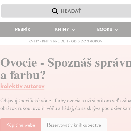
REBRÍK
KNIHY
BOOKS
KNIHY
-
KNIHY PRE DETI
-
OD 0 DO 3 ROKOV
Ovocie - Spoznáš správ
a farbu?
kolektív autorov
Objavuj špecifické vône i farby ovocia a uži si pritom veľa záb
obrázok rukou, uvoľni vôňu a hádaj, čo sa skrýva pod okienkam
Kúpiť
na webe
Rezervovať v kníhkupectve