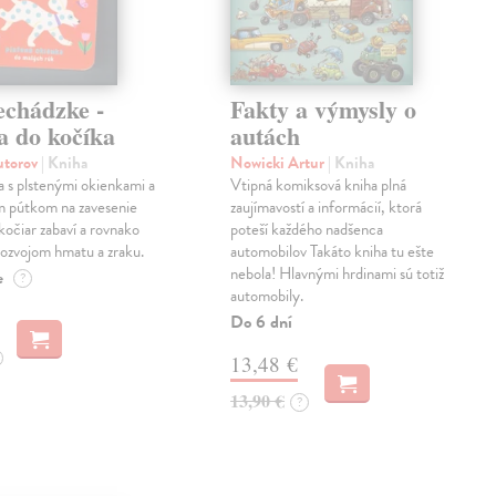
echádzke -
Fakty a výmysly o
a do kočíka
autách
autorov
| Kniha
Nowicki Artur
| Kniha
a s plstenými okienkami a
Vtipná komiksová kniha plná
m pútkom na zavesenie
zaujímavostí a informácií, ktorá
kočiar zabaví a rovnako
poteší každého nadšenca
ozvojom hmatu a zraku.
automobilov Takáto kniha tu ešte
nebola! Hlavnými hrdinami sú totiž
e
?
automobily.
Do 6 dní
13,48 €
13,90 €
?