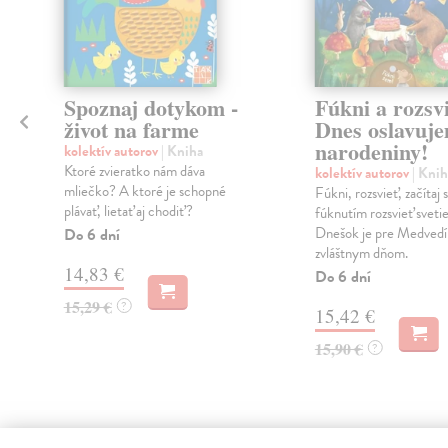
Spoznaj dotykom -
Fúkni a rozsvi
život na farme
Dnes oslavuj
narodeniny!
kolektív autorov
| Kniha
Ktoré zvieratko nám dáva
kolektív autorov
| Knih
mliečko? A ktoré je schopné
Fúkni, rozsvieť, začítaj s
plávať, lietať aj chodiť?
fúknutím rozsvieť svetie
Dnešok je pre Medvedí
Do 6 dní
zvláštnym dňom.
14,83 €
Do 6 dní
15,29 €
?
15,42 €
15,90 €
?