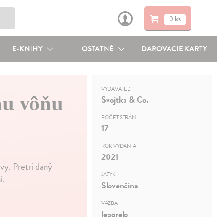
0 ks
E-KNIHY
OSTATNÉ
DAROVACIE KARTY
VYDAVATEĽ
nu vôňu
Svojtka & Co.
POČET STRÁN
17
ROK VYDANIA
2021
avy. Pretri daný
JAZYK
i.
Slovenčina
VÄZBA
leporelo