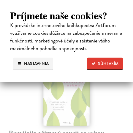
Gajdošová Stanislava
| Kniha
Strávila som roky vo väzení, žila som v zajatí výkonu. Vlastnú hodnotu
Príjmete naše cookies?
som nachádzala v tom, koľko toho zvládnem.
Dodávateľ nemá titul na sklade. Dodanie do cca. 30 dní.
K prevádzke internetového kníhkupectva Artforum
13,29 €
využívame cookies slúžiace na zabezpečenie a meranie
funkčnosti, marketingové účely a zaistenie vášho
13,99 €
?
maximálneho pohodlia a spokojnosti.
NASTAVENIA
SÚHLASÍM
Rozvíjejte všímavý soucit se sebou