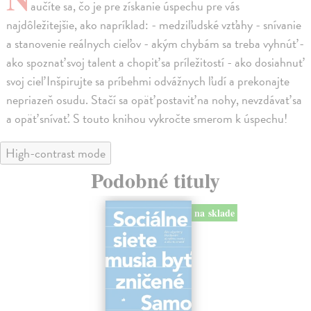
aučíte sa, čo je pre získanie úspechu pre vás
najdôležitejšie, ako napríklad: - medziľudské vzťahy - snívanie
a stanovenie reálnych cieľov - akým chybám sa treba vyhnúť -
ako spoznať svoj talent a chopiť sa príležitostí - ako dosiahnuť
svoj cieľ Inšpirujte sa príbehmi odvážnych ľudí a prekonajte
nepriazeň osudu. Stačí sa opäť postaviť na nohy, nevzdávať sa
a opäť snívať. S touto knihou vykročte smerom k úspechu!
High-contrast mode
Podobné tituly
na sklade