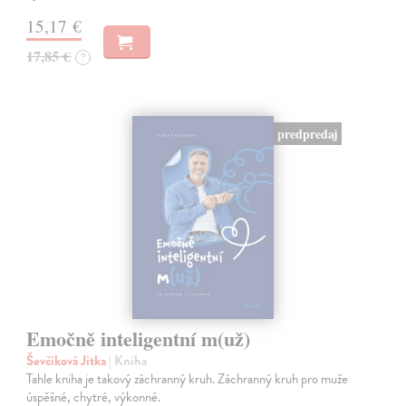
15,17 €
17,85 €
?
predpredaj
Emočně inteligentní m(už)
Ševčíková Jitka
| Kniha
Tahle kniha je takový záchranný kruh. Záchranný kruh pro muže
úspěšné, chytré, výkonné.