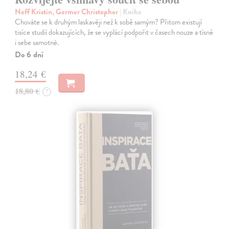
Neff Kristin, Germer Christopher
| Kniha
Chováte se k druhým laskavěji než k sobě samým? Přitom existují
tisíce studií dokazujících, že se vyplácí podpořit v časech nouze a tísně
i sebe samotné.
Do 6 dní
18,24 €
18,80 €
?