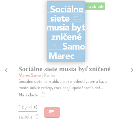
na sklade
Sociálne siete musia byť zničené
S
K
Marec Samo
| Kniha
Sociálne siete nám ubližujú ako jednotlivcom a kazia
Mik
medziľudské vzťahy, rozkladajú spoločnosť a def...
Mon
o k
Na sklade
?
Na
16,44 €
23
16,95 €
?
24