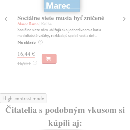
Sociálne siete musia byť zničené
S
K
Marec Samo
| Kniha
Sociálne siete nám ubližujú ako jednotlivcom a kazia
Mik
medziľudské vzťahy, rozkladajú spoločnosť a def...
Mon
o k
Na sklade
?
Na
16,44 €
23
16,95 €
?
24
High-contrast mode
Čitatelia s podobným vkusom si
kúpili aj: