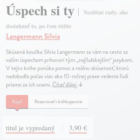
Úspech si ty
Nezištné rady, ako
dosiahnuť to, po čom túžite
Langermann Silvia
Skúsená koučka Silvia Langermann sa vám na ceste za
vaším úspechom prihovorí tým „najľudskejším“ jazykom.
V tejto knihe ponúka pomoc a reálnu skúsenosť, ktorú
nadobudla počas viac ako 10-ročnej praxe vedenia ľudí
priamo za ich snami.
Čítať ďalej
↓
Kúpiť
Rezervovať v kníhkupectve
titul je vypredaný
3,90 €