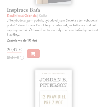
Inspirace Baťa
Končitíková Gabriela
| Kniha
„Nevybudoval jsem podnik, vybudoval jsem člověka a ten vybudoval
podnik“ slova Tomáše Bati, kterými definoval, jak baťovsky budovat
úspěšný podnik. Odpovědí na to, co tedy znamená baťovsky budovat
člověka,…
Zasielame do 10 dní
20,47 €
21,10 €
?