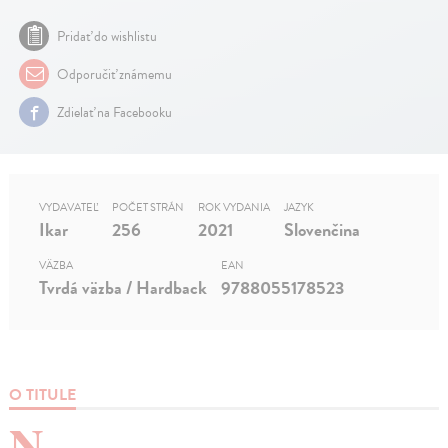
Pridať do wishlistu
Odporučiť známemu
Zdielať na Facebooku
VYDAVATEĽ
POČET STRÁN
ROK VYDANIA
JAZYK
Ikar
256
2021
Slovenčina
VÄZBA
EAN
Tvrdá väzba / Hardback
9788055178523
O TITULE
N