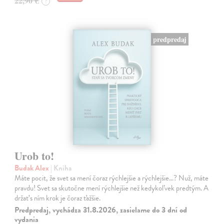
22,90 €
?
predpredaj
Urob to!
Budak Alex
| Kniha
Máte pocit, že svet sa mení čoraz rýchlejšie a rýchlejšie…? Nuž, máte
pravdu! Svet sa skutočne mení rýchlejšie než kedykoľvek predtým. A
držať s ním krok je čoraz ťažšie.
Predpredaj, vychádza 31.8.2026, zasielame do 3 dní od
vydania