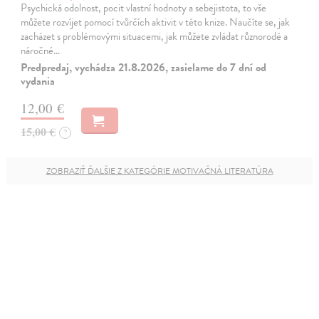
Psychická odolnost, pocit vlastní hodnoty a sebejistota, to vše
můžete rozvíjet pomocí tvůrčích aktivit v této knize. Naučíte se, jak
zacházet s problémovými situacemi, jak můžete zvládat různorodé a
náročné…
Predpredaj, vychádza 21.8.2026, zasielame do 7 dní od
vydania
12,00 €
15,00 €
?
ZOBRAZIŤ ĎALŠIE Z KATEGÓRIE MOTIVAČNÁ LITERATÚRA