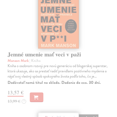
Jemné umenie mať veci v paži
Manson Mark
| Kniha
Kniha o osobnom rozvoji pre novú generáciu od blogerskej superstar,
ktorá ukazuje, ako sa prestať riadiť pravidlami pozitívneho myslenia a
nájsť svoj vlastný spôsob spokojného života podľa toho, čo je…
Dodávateľ nemá titul na sklade. Dodanie do cca. 30 dní.
13,57 €
13,99 €
?