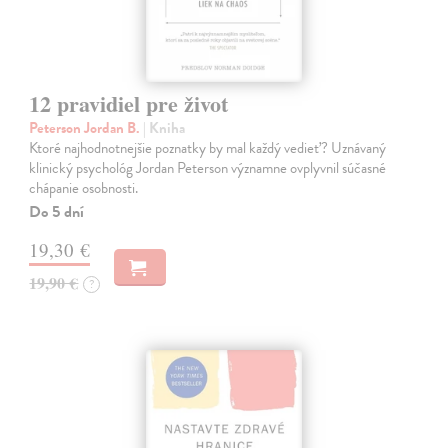
12 pravidiel pre život
Peterson Jordan B.
| Kniha
Ktoré najhodnotnejšie poznatky by mal každý vedieť? Uznávaný
klinický psychológ Jordan Peterson významne ovplyvnil súčasné
chápanie osobnosti.
Do 5 dní
19,30 €
19,90 €
?