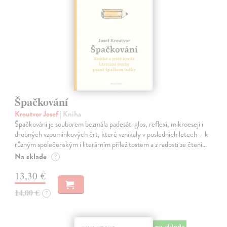
Špačkování
Kroutvor Josef
| Kniha
Špačkování je souborem bezmála padesáti glos, reflexí, mikroesejí i
drobných vzpomínkových črt, které vznikaly v posledních letech – k
různým společenským i literárním příležitostem a z radosti ze čtení…
Na sklade
?
13,30 €
14,00 €
?
na sklade