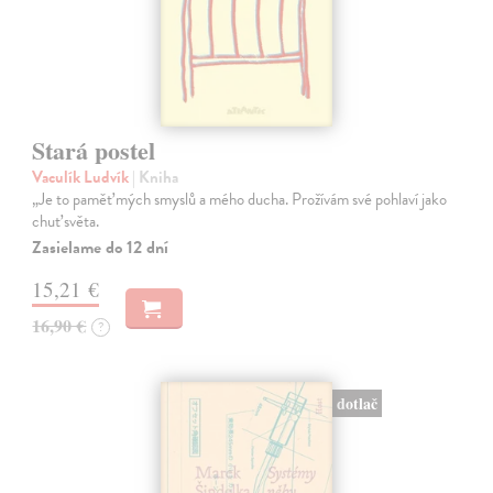
Stará postel
Vaculík Ludvík
| Kniha
„Je to paměť mých smyslů a mého ducha. Prožívám své pohlaví jako
chuť světa.
Zasielame do 12 dní
15,21 €
16,90 €
?
dotlač