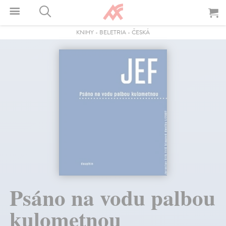
KNIHY
-
BELETRIA
-
ČESKÁ
Psáno na vodu palbou
kulometnou