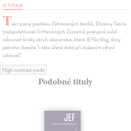
O TITULE
T
ext psaný poetikou Zábranových deníků, Divišovy Teorie
(ne)spolehlivosti či Hančových Záznamů postupně začal
oslovovat široký okruh obecenstva, které JEFův blog, slovy
jednoho čtenáře "v této šílené době při duševním zdraví
udržoval".
High-contrast mode
Podobné tituly