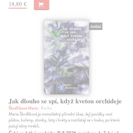
18,80 €
dotlač
Jak dlouho se spí, když kvetou orchideje
Škrdlíková Marie
| Kniha
Marie Škrdlíková je mimořádný přírodní úkaz. Její povídky voní
půdou, kořeny, stonky, listy i květy a rozrůstají se v louku, po které
putují stíny mraků.