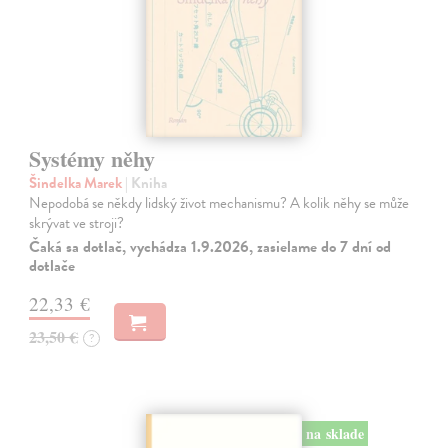
Systémy něhy
Šindelka Marek
| Kniha
Nepodobá se někdy lidský život mechanismu? A kolik něhy se může
skrývat ve stroji?
Čaká sa dotlač, vychádza 1.9.2026, zasielame do 7 dní od
dotlače
22,33 €
23,50 €
?
na sklade