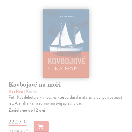
Kovbojové na moři
Kos Petr
| Kniha
Petr Kos debutuje knihou, na kterou sbíral materiál dlouhých patnáct
let. Ale jak říká, všechno má svůj správný čas.
Zasielame do 12 dní
22,23 €
23,40 €
?