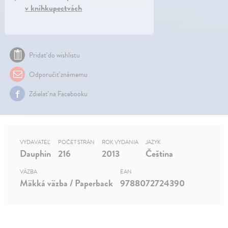
v kníhkupectvách
Pridať do wishlistu
Odporučiť známemu
Zdielať na Facebooku
VYDAVATEĽ
POČET STRÁN
ROK VYDANIA
JAZYK
Dauphin
216
2013
Čeština
VÄZBA
EAN
Mäkká väzba / Paperback
9788072724390