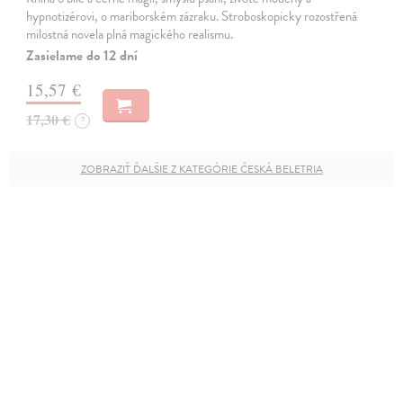
hypnotizérovi, o mariborském zázraku. Stroboskopicky rozostřená
milostná novela plná magického realismu.
Zasielame do 12 dní
15,57 €
17,30 €
?
ZOBRAZIŤ ĎALŠIE Z KATEGÓRIE ČESKÁ BELETRIA