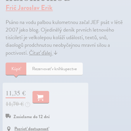
Frič Jaroslav Erik
Psáno na vodu palbou kulometnou začal JEF psát v létě
2007 jako blog. Ojedinělý deník prvních letnového
tisíciletí je velkolepou koláží událostí, textů, snů,
diaologů prodchnutou neobyčejnou mravní silou a
poctivostí.
Čítať ďalej
↓
Kúpiť
Rezervovať v kníhkupectve
11,35 €
11,70 €
?
Zasielame do 12 dní
Pozrieť dostupnosť