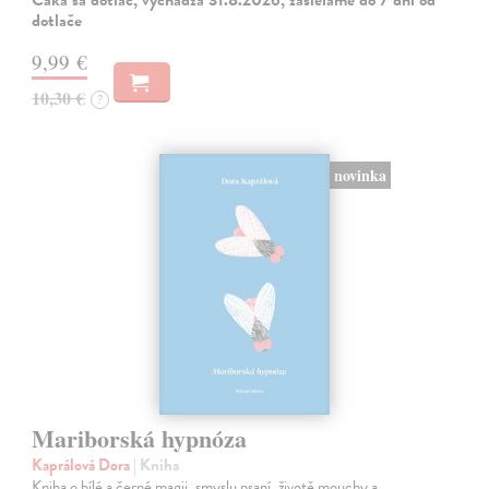
Čaká sa dotlač, vychádza 31.8.2026, zasielame do 7 dní od
dotlače
9,99 €
10,30 €
?
novinka
Mariborská hypnóza
Kaprálová Dora
| Kniha
Kniha o bílé a černé magii, smyslu psaní, životě mouchy a