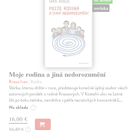
novinka
Moje rodina a jiná nedorozumění
Kraus Ivan
| Kniha
Sbírka, kterou držíte v ruce, představuje konečně úplný soubor všech
autorových povídek o rodině Krausových. V Kostelní ulici na Letné
žilo po boku tatínka, navrátilce z pekla nacistických koncentráků,…
Na sklade
?
16,00 €
16,49 €
?