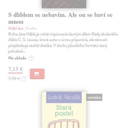
S ďáblem se nebavím. Ale on se baví se
mnou
Hábl Jan
| Kniha
Kniha Jana Hábla je volně inspirovaná slavným dílem Rady zkušeného
ďábla C. S. Lewise, které autor s úctou připomíná, ale zároveň
přizpůsobuje realitě dneška. V duchu původního formátu starý
pokušitel…
Na sklade
?
7,13 €
7,50 €
?
novinka