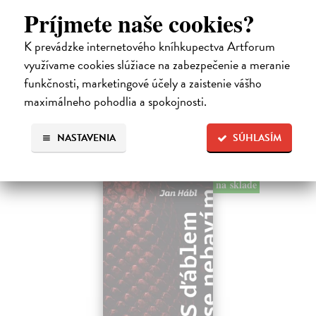
Kundera Milan
| Kniha
Príjmete naše cookies?
Pomalost, chronologicky první ze čtyř románů Milana Kundery
napsaných francouzsky, vychází v českém překladu Anny
K prevádzke internetového kníhkupectva Artforum
Kareninové. Vydávání Kunderových románů v českém jazyce se
využívame cookies slúžiace na zabezpečenie a meranie
uzavírá.
Na sklade
funkčnosti, marketingové účely a zaistenie vášho
?
maximálneho pohodlia a spokojnosti.
14,73 €
15,50 €
?
NASTAVENIA
SÚHLASÍM
na sklade