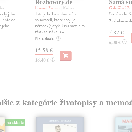
Rozhovory.de
Samá st
iha
Lizcová Zuzana
| Kniha
Gabrišová Z
 celý jeho
Toto je kniha rozhovorů se
Samá voda. S
. Jenže co
spisovateli, které spojuje
Zasielame d
 jeho...
německý jazyk. Jsou mezi nimi
zástupci několik...
5,82 €
Na sklade
?
6,00 €
?
15,58 €
16,40 €
?
lšie z kategórie životopisy a memo
na sklade