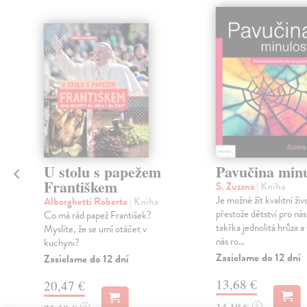
U stolu s papežem
Pavučina minu
Františkem
S. Zuzana
| Kniha
Je možné žít kvalitní živ
Alborghetti Roberto
| Kniha
přestože dětství pro nás
Co má rád papež František?
takřka jednolitá hrůza a
Myslíte, že se umí otáčet v
nás ro...
kuchyni?
Zasielame do 12 dní
Zasielame do 12 dní
13,68 €
20,47 €
14,10 €
?