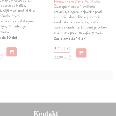
 Pablo Picasso dorazil
Herszenhorn David M.
| Kniha
poprvé do Paříže,
Životopis Alexeja Navaľného,
vnější mladí umělci žili a
právnika, blogera, bojovníka proti
bohémské čtvrti
korupcii, lídra politickej opozície,
e na kopci pod starými
kandidáta na prezidenta, obete
lýny. V následujícím
otravy a disidenta. Disident je príbeh
, mezi…
o tom, ako jeden nebojácny muž…
e do 10 dní
Zasielame do 14 dní
€
22,21 €
?
22,90 €
?
Kontakt