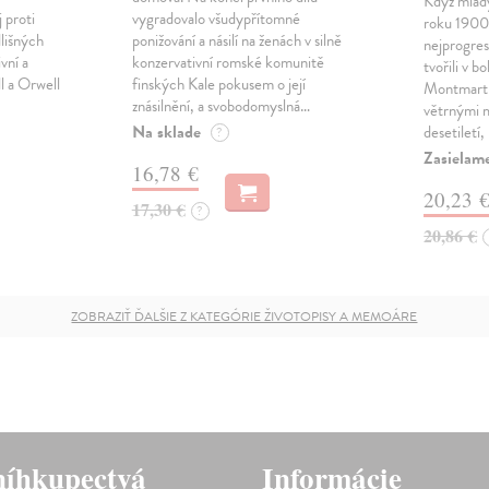
Když mladý
 proti
vygradovalo všudypřítomné
roku 1900 
dlišných
ponižování a násilí na ženách v silně
nejprogresi
vní a
konzervativní romské komunitě
tvořili v 
l a Orwell
finských Kale pokusem o její
Montmartr
znásilnění, a svobodomyslná…
větrnými m
Na sklade
desetiletí
?
Zasielam
16,78 €
20,23 
17,30 €
?
20,86 €
ZOBRAZIŤ ĎALŠIE Z KATEGÓRIE ŽIVOTOPISY A MEMOÁRE
íhkupectvá
Informácie