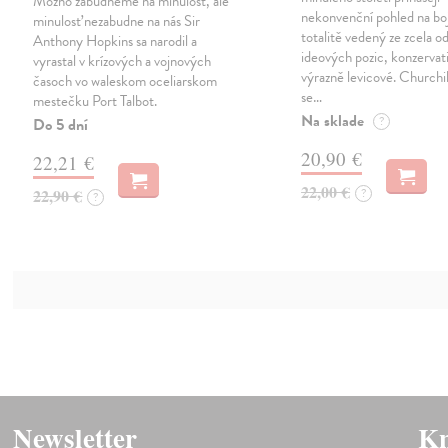
Možno zabudneme na minulosť, ale
nekonvenční pohled na boj
minulosť nezabudne na nás Sir
totalitě vedený ze zcela o
Anthony Hopkins sa narodil a
ideových pozic, konzervati
vyrastal v krízových a vojnových
výrazně levicové. Churchil
časoch vo waleskom oceliarskom
se…
mestečku Port Talbot.
Na sklade
?
Do 5 dní
20,90 €
22,21 €
22,00 €
22,90 €
?
?
Newsletter
Kn