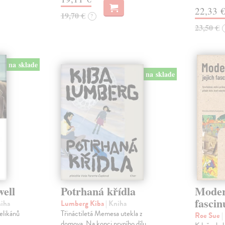
22,33 
19,70 €
?
23,50 €
na sklade
na sklade
well
Potrhaná křídla
Modern
fascin
niha
Lumberg Kiba
| Kniha
velikánů
Třináctiletá Memesa utekla z
Roe Sue
|
domova. Na konci prvního dílu