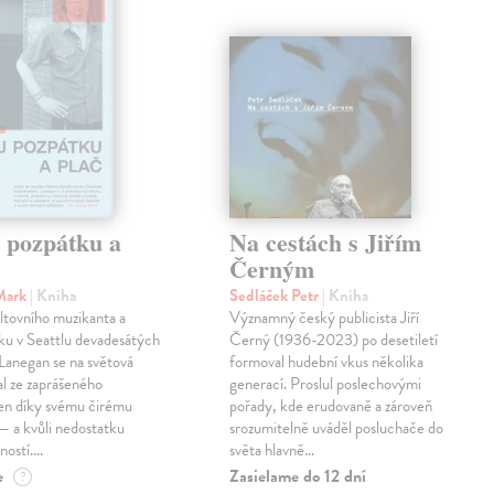
j pozpátku a
Na cestách s Jiřím
Černým
Mark
| Kniha
Sedláček Petr
| Kniha
ltovního muzikanta a
Významný český publicista Jiří
ku v Seattlu devadesátých
Černý (1936-2023) po desetiletí
 Lanegan se na světová
formoval hudební vkus několika
al ze zaprášeného
generací. Proslul poslechovými
jen díky svému čirému
pořady, kde erudovaně a zároveň
— a kvůli nedostatku
srozumitelně uváděl posluchače do
ností.…
světa hlavně…
e
Zasielame do 12 dní
?