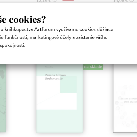
še cookies?
ho kníhkupectva Artforum využívame cookies slúžiace
e funkčnosti, marketingové účely a zaistenie vášho
spokojnosti.
atelia s podobným vkusom si kúpili
na sklade