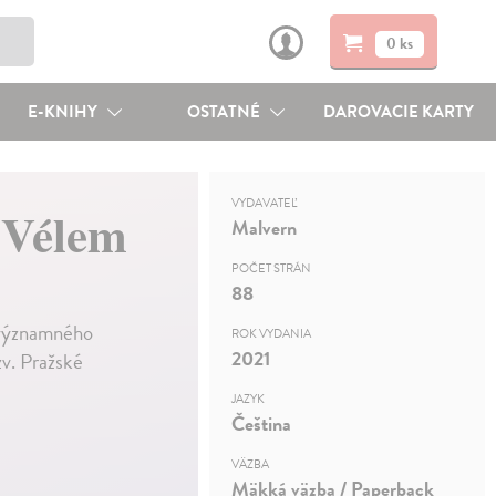
0 ks
E-KNIHY
OSTATNÉ
DAROVACIE KARTY
VYDAVATEĽ
 Vélem
Malvern
POČET STRÁN
88
 významného
ROK VYDANIA
2021
zv. Pražské
JAZYK
Čeština
VÄZBA
Mäkká väzba / Paperback