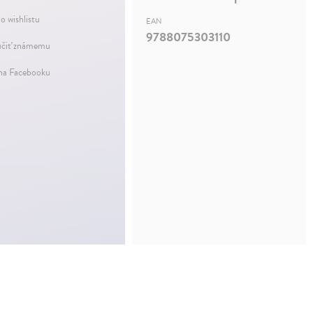
o wishlistu
EAN
9788075303110
čiť známemu
 na Facebooku