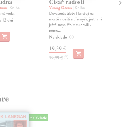
udna
Císař radosti
Gn
uzana
| Kniha
Vuong Ocean
| Kniha
Vít
amá voda.
Devatenáctiletý Hai stojí na
Řec
mostě v dešti a přemýšlí, jestli má
„poz
o 12 dní
ještě smysl žít. V tu chvíli k
gno
němu...
odha
Na sklade
Na 
?
19,39 €
9,
19,99 €
10,
?
áre
na sklade