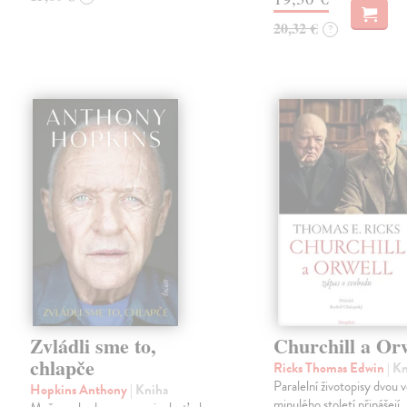
20,32 €
?
Zvládli sme to,
Churchill a Or
chlapče
Ricks Thomas Edwin
| K
Paralelní životopisy dvou 
Hopkins Anthony
| Kniha
minulého století přinášejí