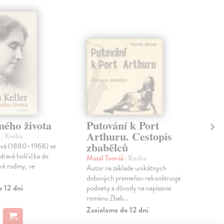
mého života
Putování k Port
Tá
Arthuru. Cestopis
Ži
n
| Kniha
zbabělců
ová (1880–1968) se
Zel
zdravá holčička do
Nik
Mazal Tomáš
| Kniha
é rodiny, ve
stan
Autor na základe unikátnych
Vít
dobových prameňov rekonštruuje
kate
o 12 dní
podnety a dôvody na napísanie
románu Zbab...
Na 
Zasielame do 12 dní
12