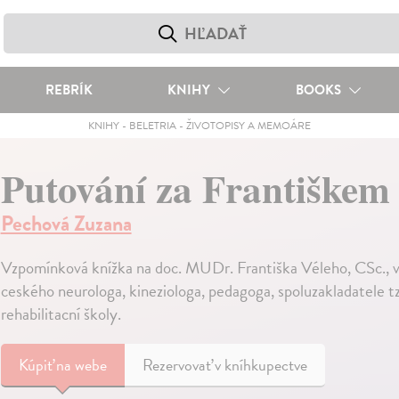
REBRÍK
KNIHY
BOOKS
KNIHY
-
BELETRIA
-
ŽIVOTOPISY A MEMOÁRE
Putování za Františkem
Pechová Zuzana
Vzpomínková knížka na doc. MUDr. Františka Véleho, CSc.,
ceského neurologa, kineziologa, pedagoga, spoluzakladatele t
rehabilitacní školy.
Kúpiť
na webe
Rezervovať v kníhkupectve