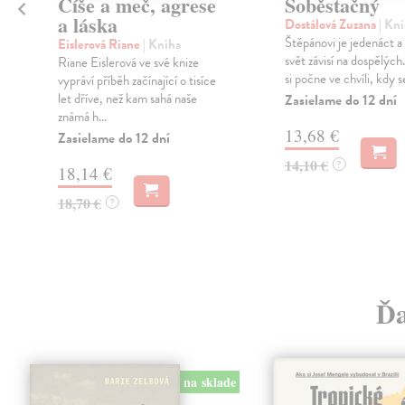
Číše a meč, agrese
Soběstačný
a láska
Dostálová Zuzana
| Kn
Štěpánovi je jedenáct a
Eislerová Riane
| Kniha
svět závisí na dospělých
Riane Eislerová ve své knize
si počne ve chvíli, kdy se
vypráví příběh začínající o tisíce
let dříve, než kam sahá naše
Zasielame do 12 dní
známá h...
13,68 €
Zasielame do 12 dní
14,10 €
?
18,14 €
18,70 €
?
Ďa
na sklade