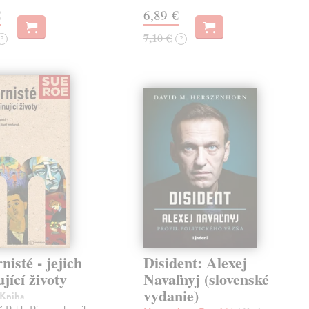
€
6,89 €
7,10 €
?
?
isté - jejich
Disident: Alexej
ující životy
Navaľnyj (slovenské
vydanie)
 Kniha