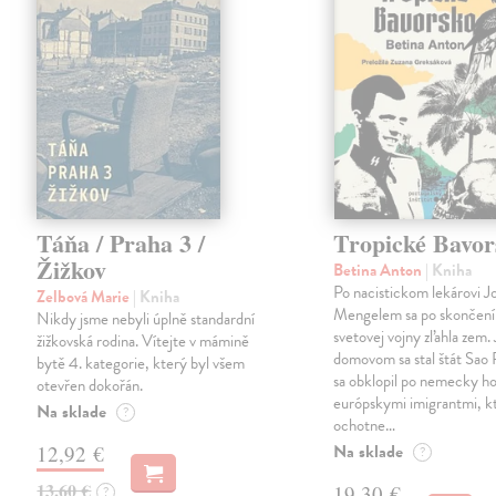
Táňa / Praha 3 /
Tropické Bavor
Žižkov
Betina Anton
| Kniha
Po nacistickom lekárovi J
Zelbová Marie
| Kniha
Mengelem sa po skončení
Nikdy jsme nebyli úplně standardní
svetovej vojny zľahla zem.
žižkovská rodina. Vítejte v mámině
domovom sa stal štát Sao 
bytě 4. kategorie, který byl všem
sa obklopil po nemecky ho
otevřen dokořán.
európskymi imigrantmi, k
Na sklade
?
ochotne…
Na sklade
12,92 €
?
13,60 €
19,30 €
?