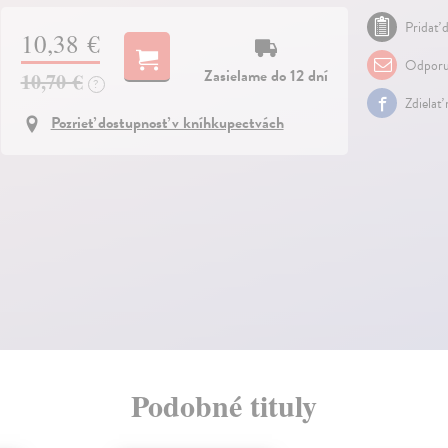
Pridať d
10,38 €
Odporu
Zasielame do 12 dní
10,70 €
?
Zdielať
Pozrieť dostupnosť v kníhkupectvách
Podobné tituly