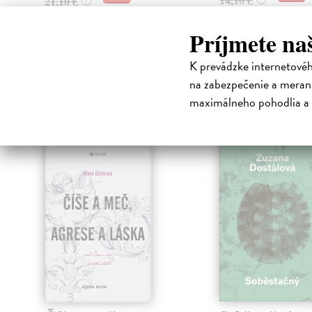
21,10 €
?
Príjmete na
K prevádzke internetové
na zabezpečenie a merani
High-contrast mode
maximálneho pohodlia a 
Čit
klade