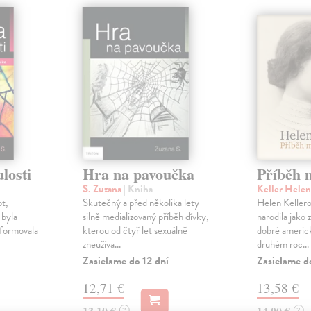
losti
Hra na pavoučka
Příběh 
S. Zuzana
| Kniha
Keller Hele
ot,
Skutečný a před několika lety
Helen Keller
 byla
silně medializovaný příběh dívky,
narodila jako 
 formovala
kterou od čtyř let sexuálně
dobré americk
zneužíva...
druhém roc...
Zasielame do 12 dní
Zasielame d
12,71 €
13,58 €
13,10 €
14,00 €
?
?