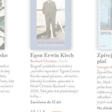
sko
Egon Erwin Kisch
Zpíve
plač
Buckard Christian
| Kniha
osefovi
Biografii pražského novináře a
Lanegan 
 druhej
„zuřivého reportéra“ Egona Erwina
Zpověď ku
 Jeho
Kische napsal její autor, německo-
příběh roc
Paulo, kde
židovský žurnalista, spisovatel a
let . Mark
voriacimi
filmař Christian Buckard v roce
pódia dost
torí mu
2023. Také jeho dvě předcházející
vidlákova 
knihy,…
odhodlání 
Zasielame do 12 dní
jiných mož
Na sklad
19,11 €