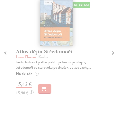
na sklade
Atlas dějin Středomoří
C
Louis Florian
| Kniha
Sv
Tento historický atlas přibližuje fascinující dějiny
Aut
Středomoří od starověku po dnešek. Je zde zachy...
pov
Na sklade
Za
?
15,42 €
8,
15,90 €
8,
?