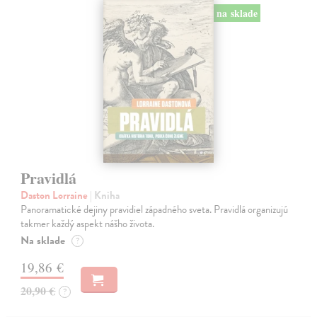
na sklade
Pravidlá
Daston Lorraine
| Kniha
Panoramatické dejiny pravidiel západného sveta. Pravidlá organizujú
takmer každý aspekt nášho života.
Na sklade
?
19,86 €
20,90 €
?