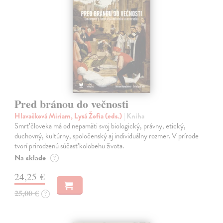
Pred bránou do večnosti
Hlavačková Miriam, Lysá Žofia (eds.)
| Kniha
Smrť človeka má od nepamäti svoj biologický, právny, etický,
duchovný, kultúrny, spoločenský aj individuálny rozmer. V prírode
tvorí prirodzenú súčasť kolobehu života.
Na sklade
?
24,25 €
25,00 €
?