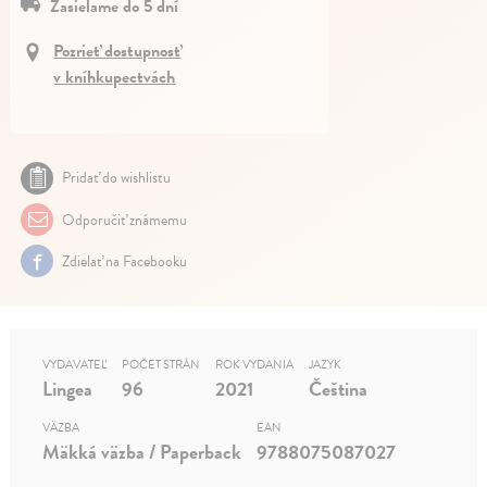
Zasielame do 5 dní
Pozrieť dostupnosť
v kníhkupectvách
Pridať do wishlistu
Odporučiť známemu
Zdielať na Facebooku
VYDAVATEĽ
POČET STRÁN
ROK VYDANIA
JAZYK
Lingea
96
2021
Čeština
VÄZBA
EAN
Mäkká väzba / Paperback
9788075087027