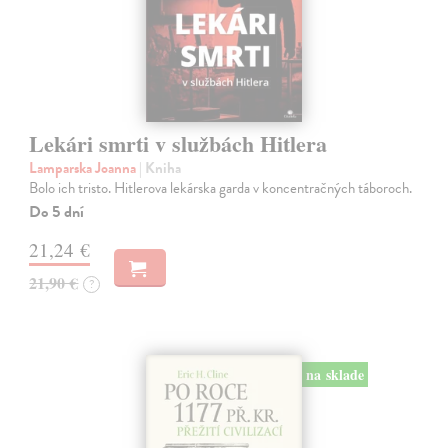
Lekári smrti v službách Hitlera
Lamparska Joanna
| Kniha
Bolo ich tristo. Hitlerova lekárska garda v koncentračných táboroch.
Do 5 dní
21,24 €
21,90 €
?
na sklade