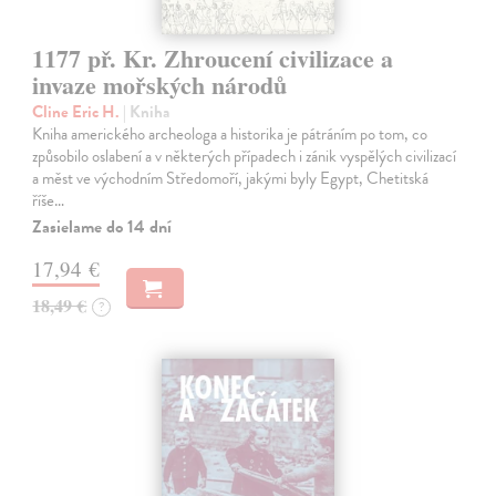
1177 př. Kr. Zhroucení civilizace a
invaze mořských národů
Cline Eric H.
| Kniha
Kniha amerického archeologa a historika je pátráním po tom, co
způsobilo oslabení a v některých případech i zánik vyspělých civilizací
a měst ve východním Středomoří, jakými byly Egypt, Chetitská
říše…
Zasielame do 14 dní
17,94 €
18,49 €
?