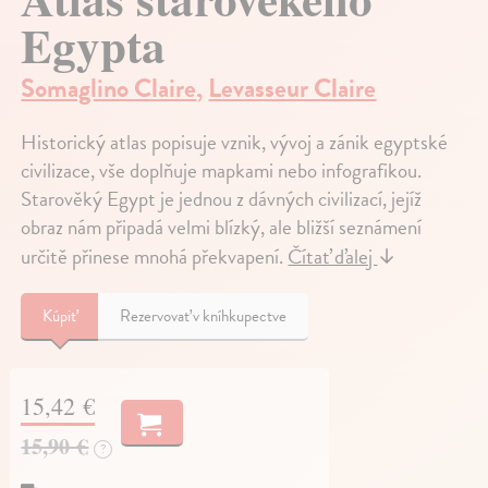
Egypta
Somaglino Claire
,
Levasseur Claire
Historický atlas popisuje vznik, vývoj a zánik egyptské
civilizace, vše doplňuje mapkami nebo infografikou.
Starověký Egypt je jednou z dávných civilizací, jejíž
obraz nám připadá velmi blízký, ale bližší seznámení
určitě přinese mnohá překvapení.
Čítať ďalej
↓
Kúpiť
Rezervovať v kníhkupectve
15,42 €
15,90 €
?