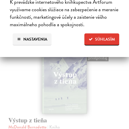
K prevádzke internetového kníhkupectva Artforum
raz to bol…
využívame cookies slúžiace na zabezpečenie a meranie
Na sklade
?
funkčnosti, marketingové účely a zaistenie vášho
17,01 €
maximálneho pohodlia a spokojnosti.
17,90 €
?
NASTAVENIA
SÚHLASÍM
predpredaj
Výstup z tieňa
McDonald Bernadette
| Kniha