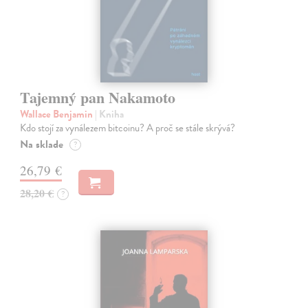
Tajemný pan Nakamoto
Wallace Benjamin
| Kniha
Kdo stojí za vynálezem bitcoinu? A proč se stále skrývá?
Na sklade
?
26,79 €
28,20 €
?