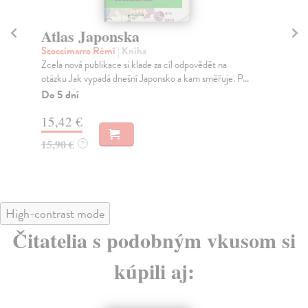
Atlas Japonska
D
ci
Scoccimarro Rémi
| Kniha
Zcela nová publikace si klade za cíl odpovědět na
Mr
otázku Jak vypadá dnešní Japonsko a kam směřuje. P...
Dra
taj
Do 5 dní
Za
15,42 €
28
15,90 €
?
29
High-contrast mode
Čitatelia s podobným vkusom si
kúpili aj: