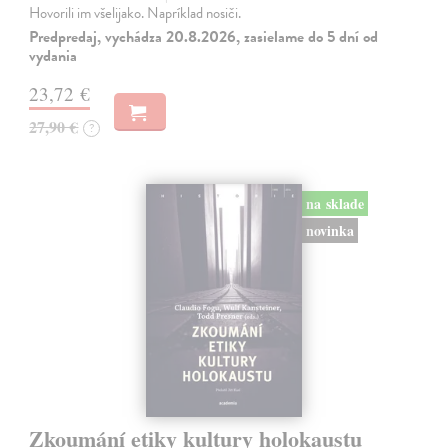
Hovorili im všelijako. Napríklad nosiči.
Predpredaj, vychádza 20.8.2026, zasielame do 5 dní od
vydania
23,72 €
27,90 €
?
na sklade
novinka
Zkoumání etiky kultury holokaustu