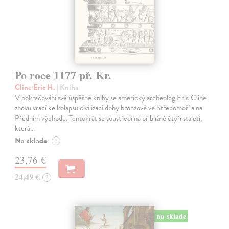
Po roce 1177 př. Kr.
Cline Eric H.
| Kniha
V pokračování své úspěšné knihy se americký archeolog Eric Cline
znovu vrací ke kolapsu civilizací doby bronzové ve Středomoří a na
Předním východě. Tentokrát se soustředí na přibližně čtyři staletí,
která…
Na sklade
?
23,76 €
24,49 €
?
na sklade