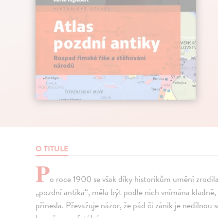
O TITULE
P
o roce 1900 se však díky historikům umění zrodila
„pozdní antika“, měla být podle nich vnímána kladně,
přinesla. Převažuje názor, že pád či zánik je nedílnou 