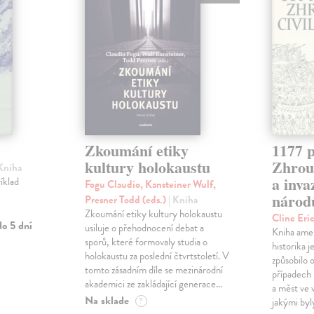
Zkoumání etiky
1177 p
kultury holokaustu
Zhrouc
 Kniha
a inv
íklad
Fogu Claudio, Kansteiner Wulf,
národ
Presner Todd (eds.)
| Kniha
Zkoumání etiky kultury holokaustu
Cline Eri
o 5 dní
usiluje o přehodnocení debat a
Kniha ame
sporů, které formovaly studia o
historika 
holokaustu za poslední čtvrtstoletí. V
způsobilo 
tomto zásadním díle se mezinárodní
případech i
akademici ze zakládající generace…
a měst ve
Na sklade
?
jakými byl