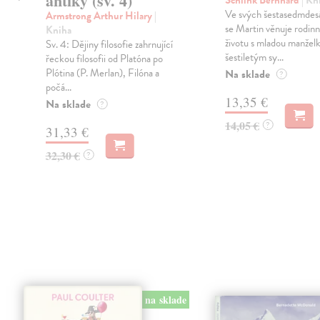
antiky (sv. 4)
Schlink Bernhard
| Kn
Ve svých šestasedmdesá
Armstrong Arthur Hilary
|
se Martin věnuje rodi
Kniha
životu s mladou manžel
Sv. 4: Dějiny filosofie zahrnující
šestiletým sy...
řeckou filosofii od Platóna po
Plótina (P. Merlan), Filóna a
Na sklade
?
počá...
13,35 €
Na sklade
?
14,05 €
?
31,33 €
32,30 €
?
na sklade