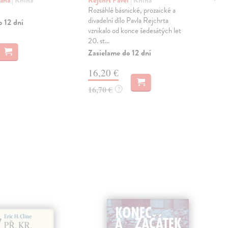
sv
Jana
| Kniha
Rejchrt Pavel
| Kniha
Rozsáhlé básnické, prozaické a
Mad
divadelní dílo Pavla Rejchrta
Mon
o 12 dní
vznikalo od konce šedesátých let
slo
20. st...
pro
Fran
Zasielame do 12 dní
Zas
16,20 €
18
16,70 €
?
18,