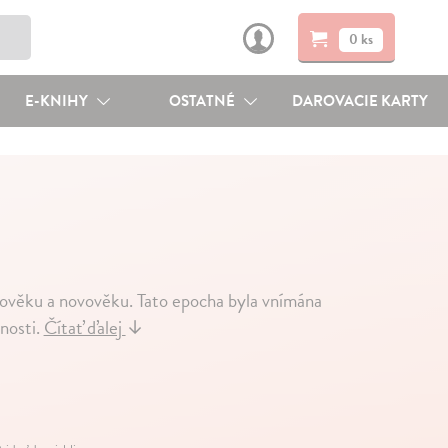
0 ks
E-KNIHY
OSTATNÉ
DAROVACIE KARTY
rověku a novověku. Tato epocha byla vnímána
anosti.
Čítať ďalej
↓