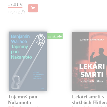
17,01 €
17,90 €
?
na sklade
Tajemný pan
Lekári smrti v
Nakamoto
službách Hitler