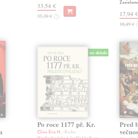
Zasielam
33,54 €
17,94 
35,30 €
?
18,49 €
na sklade
Po roce 1177 př. Kr.
Pred 
a
večnos
Cline Eric H.
| Kniha
V pokračování své úspěšné knihy se