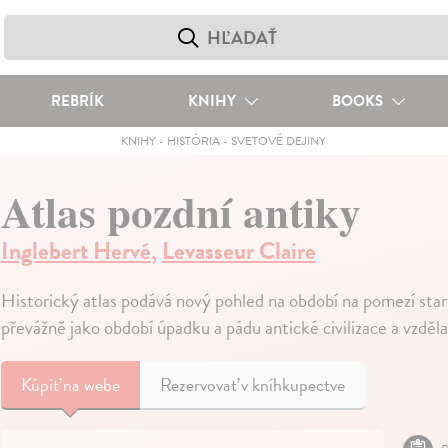
REBRÍK
KNIHY
BOOKS
KNIHY
-
HISTÓRIA
-
SVETOVÉ DEJINY
Atlas pozdní antiky
Inglebert Hervé
,
Levasseur Claire
Historický atlas podává nový pohled na období na pomezí sta
převážně jako období úpadku a pádu antické civilizace a vzděl
Kúpiť
na webe
Rezervovať v kníhkupectve