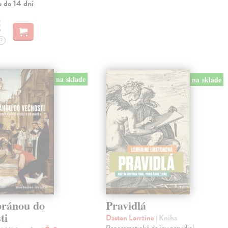
e do 14 dní
€
?
na sklade
na sklade
bránou do
Pravidlá
ti
Daston Lorraine
| Kniha
Panoramatické dejiny pravidiel