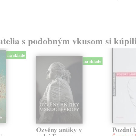
atelia s podobným vkusom si kúpili
na sklade
na sklade
Ozvěny antiky v
Pozdní 