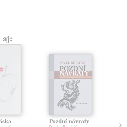
 aj:
láska
Pozdní návraty
Fr