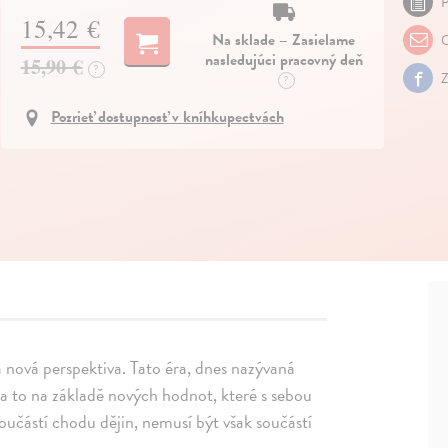
P
15,42 €
Na sklade – Zasielame
O
nasledujúci pracovný deň
15,90 €
?
Z
?
Pozrieť dostupnosť v kníhkupectvách
 nová perspektiva. Tato éra, dnes nazývaná
 a to na základě nových hodnot, které s sebou
součástí chodu dějin, nemusí být však součástí