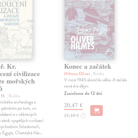
ř. Kr.
Konec a začátek
ení civilizace
Hilmes Oliver
| Kniha
aze mořských
V roce 1945 skončila válka. A začala
nová éra dějin.
ů
Zasielame do 12 dní
c H.
| Kniha
rického archeologa a
20,47 €
je pátráním po tom, co
oslabení a v některých
21,10 €
?
 zánik vyspělých civilizací
 východním Středomoří,
y Egypt, Chetitská říše…