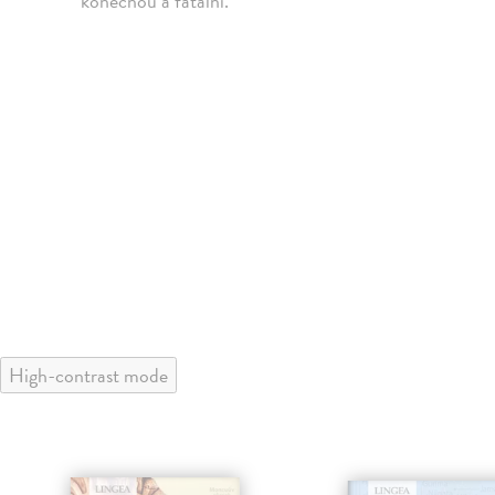
konečnou a fatální.
High-contrast mode