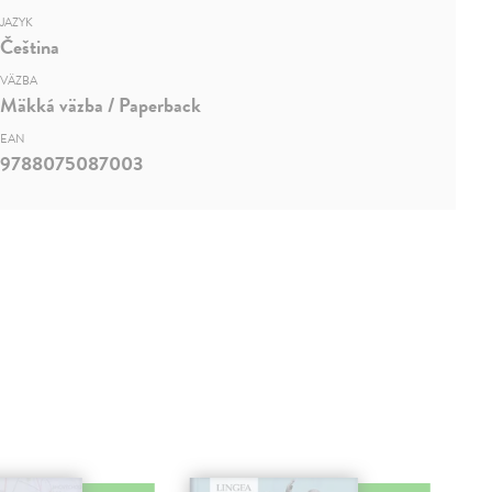
JAZYK
Čeština
VÄZBA
Mäkká väzba / Paperback
EAN
9788075087003