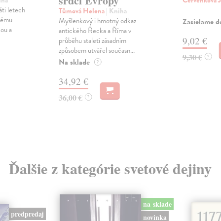
srdci Evropy
iha
Červenková 
ti letech
Tůmová Helena
| Kniha
nnému
Myšlenkový i hmotný odkaz
Zasielame d
kou a
antického Řecka a Říma v
9,02 €
průběhu staletí zásadním
způsobem utvářel současn...
9,30 €
?
Na sklade
?
34,92 €
36,00 €
?
Ďalšie z kategórie svetové dejiny
na sklade
predpredaj
novinka