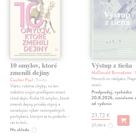
10 omylov, ktoré
Výstup z tieňa
zmenili dejiny
McDonald Bernadette
|
Hovorili im všelijako. Napr
Coulter Paul
| Kniha
nosiči.
Všetci robíme chyby, no len
Predpredaj, vychádza
málokto svojím prešľapom zmení
20.8.2026, zasielame d
chod dejín. Kniha 10 omylov, ktoré
od vydania
zmenili dejiny prináša vtipný a
osviežujúci výber neúmyselných
23,72 €
pochybení, ktorým sa to podarilo –
raz to bol…
27,90 €
?
Na sklade
?