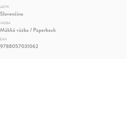
JAZYK
Slovenčina
VÄZBA
Mäkká väzba / Paperback
EAN
9788057031062