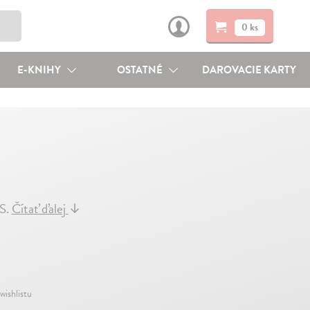
0 ks
E-KNIHY
OSTATNÉ
DAROVACIE KARTY
KS.
Čítať ďalej
↓
wishlistu