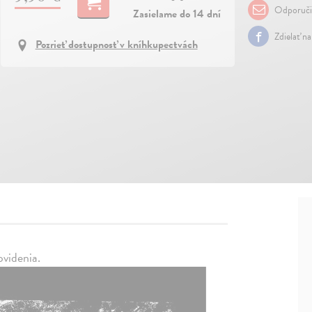
Odporuči
Zasielame do 14 dní
Zdielať n
Pozrieť dostupnosť v kníhkupectvách
ovidenia.