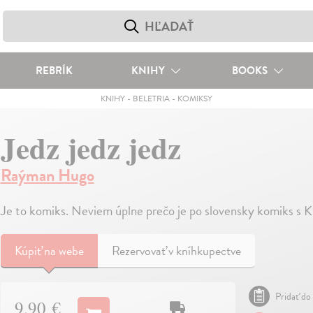
REBRÍK
KNIHY
BOOKS
KNIHY
-
BELETRIA
-
KOMIKSY
Jedz jedz jedz
Raýman Hugo
Je to komiks. Neviem úplne prečo je po slovensky komiks s 
Kúpiť
na webe
Rezervovať v kníhkupectve
Pridať do 
9,90 €