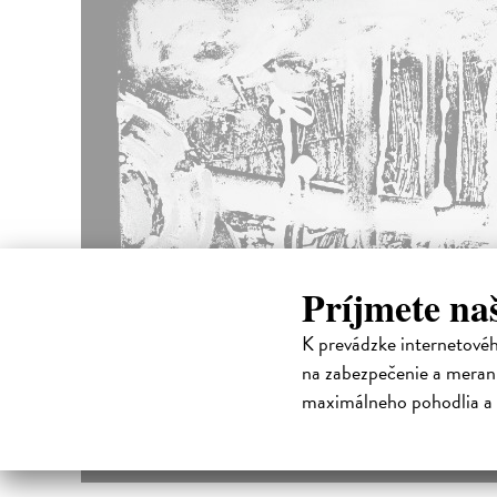
Príjmete na
K prevádzke internetové
na zabezpečenie a merani
maximálneho pohodlia a 