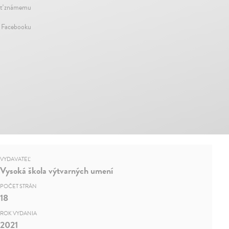
ť známemu
a Facebooku
VYDAVATEĽ
Vysoká škola výtvarných umení
POČET STRÁN
18
ROK VYDANIA
2021