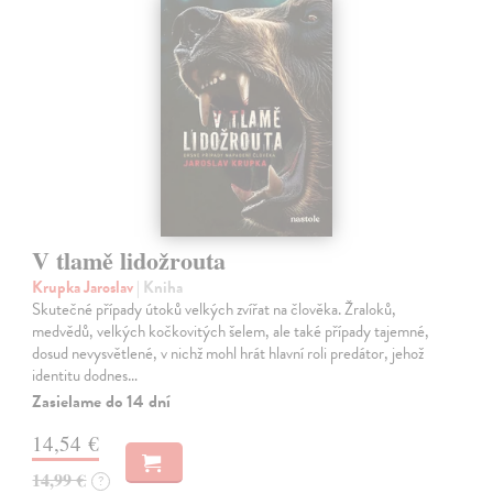
V tlamě lidožrouta
Krupka Jaroslav
| Kniha
Skutečné případy útoků velkých zvířat na člověka. Žraloků,
medvědů, velkých kočkovitých šelem, ale také případy tajemné,
dosud nevysvětlené, v nichž mohl hrát hlavní roli predátor, jehož
identitu dodnes…
Zasielame do 14 dní
14,54 €
14,99 €
?