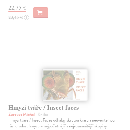
22,75 €
23,45 €
?
Hmyzí tváře / Insect faces
Žurovec Michal
| Kniha
Hmyzí tváře / Insect Faces odhalují skrytou krásu a neuvěřitelnou
různorodost hmyzu – nejpočetnější a nejrozmanitější skupiny