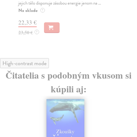
jejich tělo disponuje zásobou energie jenom na ...
fot
Na sklade
Na
?
22,33 €
27
23,50 €
28
?
High-contrast mode
Čitatelia s podobným vkusom si
kúpili aj: