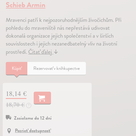
Schieb Armin
Mravenci patří k nejpozoruhodnějším živočichům. Při
pohledu do mraveniště nás nepřestává udivovat
dokonalá organizace jejich společenství a v širších
souvislostech i jejich nezanedbatelný vliv na životní
prostředí.
Čítať ďalej
↓
Kúpiť
Rezervovať v kníhkupectve
18,14 €
18,70 €
?
Zasielame do 12 dní
Pozrieť dostupnosť