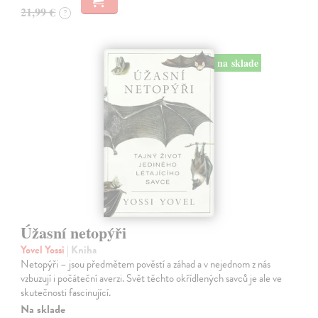
21,99 €
?
na sklade
Úžasní netopýři
Yovel Yossi
| Kniha
Netopýři – jsou předmětem pověstí a záhad a v nejednom z nás
vzbuzují i počáteční averzi. Svět těchto okřídlených savců je ale ve
skutečnosti fascinující.
Na sklade