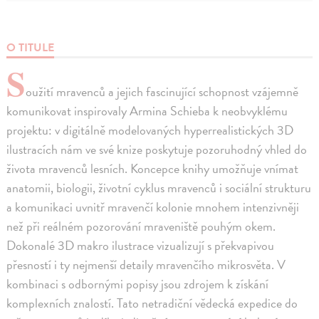
O TITULE
S
oužití mravenců a jejich fascinující schopnost vzájemně
komunikovat inspirovaly Armina Schieba k neobvyklému
projektu: v digitálně modelovaných hyperrealistických 3D
ilustracích nám ve své knize poskytuje pozoruhodný vhled do
života mravenců lesních. Koncepce knihy umožňuje vnímat
anatomii, biologii, životní cyklus mravenců i sociální strukturu
a komunikaci uvnitř mravenčí kolonie mnohem intenzivněji
než při reálném pozorování mraveniště pouhým okem.
Dokonalé 3D makro ilustrace vizualizují s překvapivou
přesností i ty nejmenší detaily mravenčího mikrosvěta. V
kombinaci s odbornými popisy jsou zdrojem k získání
komplexních znalostí. Tato netradiční vědecká expedice do