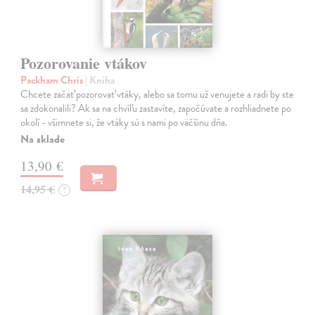
Pozorovanie vtákov
Packham Chris
| Kniha
Chcete začať pozorovať vtáky, alebo sa tomu už venujete a radi by ste
sa zdokonalili? Ak sa na chvíľu zastavíte, započúvate a rozhliadnete po
okolí - všimnete si, že vtáky sú s nami po väčšinu dňa.
Na sklade
13,90 €
14,95 €
?