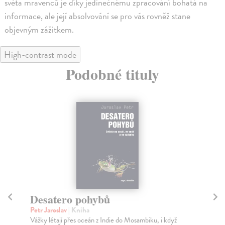
světa mravenců je díky jedinečnému zpracování bohatá na
informace, ale její absolvování se pro vás rovněž stane
objevným zážitkem.
High-contrast mode
Podobné tituly
Desatero pohybů
Z
Petr Jaroslav
| Kniha
At
Vážky létají přes oceán z Indie do Mosambiku, i když
Pře