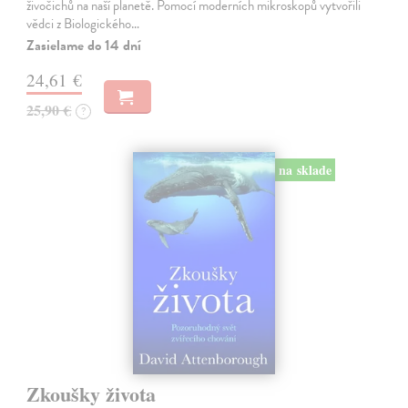
živočichů na naší planetě. Pomocí moderních mikroskopů vytvořili
vědci z Biologického…
Zasielame do 14 dní
24,61 €
25,90 €
?
na sklade
Zkoušky života