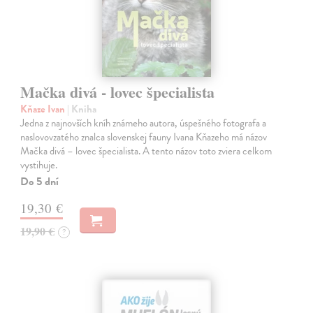
Mačka divá - lovec špecialista
Kňaze Ivan
| Kniha
Jedna z najnovších kníh známeho autora, úspešného fotografa a
naslovovzatého znalca slovenskej fauny Ivana Kňazeho má názov
Mačka divá – lovec špecialista. A tento názov toto zviera celkom
vystihuje.
Do 5 dní
19,30 €
19,90 €
?