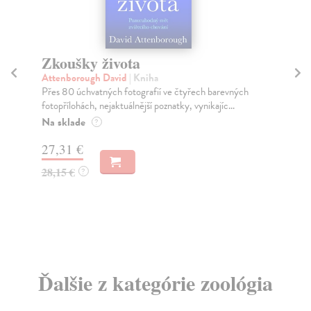
Zkoušky života
A
r
Attenborough David
| Kniha
Přes 80 úchvatných fotografií ve čtyřech barevných
Hu
fotopřílohách, nejaktuálnější poznatky, vynikajíc...
Nov
hní
Na sklade
?
Za
27,31 €
20
28,15 €
?
21
Ďalšie z kategórie zoológia