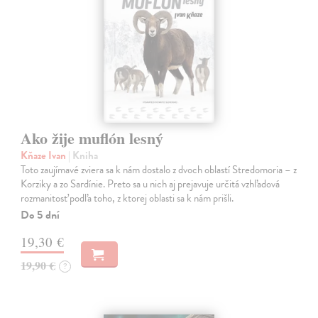
Ako žije muflón lesný
Kňaze Ivan
| Kniha
Toto zaujímavé zviera sa k nám dostalo z dvoch oblastí Stredomoria – z
Korziky a zo Sardínie. Preto sa u nich aj prejavuje určitá vzhľadová
rozmanitosť podľa toho, z ktorej oblasti sa k nám prišli.
Do 5 dní
19,30 €
19,90 €
?