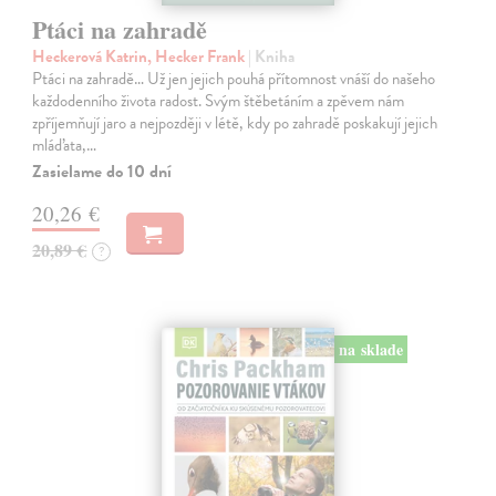
Ptáci na zahradě
Heckerová Katrin, Hecker Frank
| Kniha
Ptáci na zahradě… Už jen jejich pouhá přítomnost vnáší do našeho
každodenního života radost. Svým štěbetáním a zpěvem nám
zpříjemňují jaro a nejpozději v létě, kdy po zahradě poskakují jejich
mláďata,…
Zasielame do 10 dní
20,26 €
20,89 €
?
na sklade