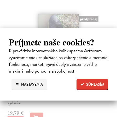
predpredaj
Príjmete naše cookies?
K prevádzke internetového kníhkupectva Artforum
využívame cookies slúžiace na zabezpečenie a meranie
funkčnosti, marketingové účely a zaistenie vášho
Bizarní hmyz
maximálneho pohodlia a spokojnosti.
Nerudová Jana, kolektív autorov
| Kniha
Bizarní hmyz vás zavede do světa, který je stejně podivuhodný jako
NASTAVENIA
SÚHLASÍM
krásný – a často i znepokojivě cizí. Objevte tvory fantastických tvarů,
oslnivých barev i dokonalých klamů, kteří přežívají díky strategiím…
Predpredaj, vychádza 18.8.2026, zasielame do 12 dní od
vydania
19,79 €