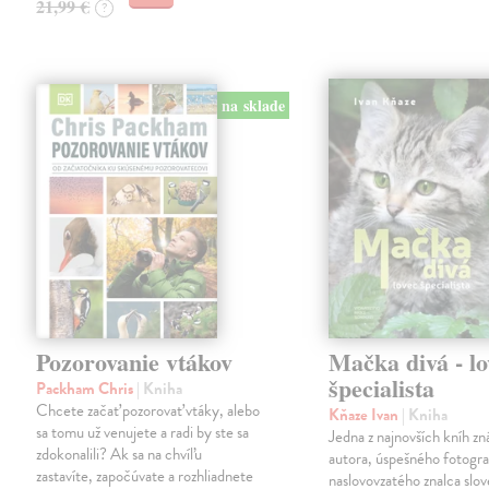
21,99 €
?
na sklade
Pozorovanie vtákov
Mačka divá - lo
špecialista
Packham Chris
| Kniha
Chcete začať pozorovať vtáky, alebo
Kňaze Ivan
| Kniha
sa tomu už venujete a radi by ste sa
Jedna z najnovších kníh z
zdokonalili? Ak sa na chvíľu
autora, úspešného fotogra
zastavíte, započúvate a rozhliadnete
naslovovzatého znalca slo