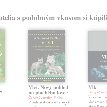
atelia s podobným vkusom si kúpili
Vlci. Nový pohled
Vlk
?
na plachého lovce
Garry Marvi
Vlci v nás již
Červený Jaroslav
| Kniha
silné emoce. N
e
V poslední době se obraz největší
obdivují pro j