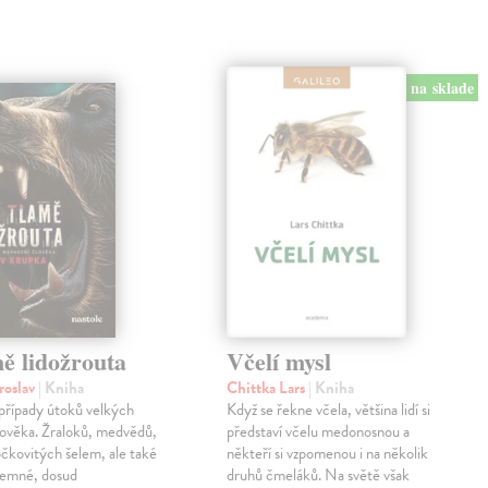
na sklade
ě lidožrouta
Včelí mysl
roslav
| Kniha
Chittka Lars
| Kniha
případy útoků velkých
Když se řekne včela, většina lidí si
člověka. Žraloků, medvědů,
představí včelu medonosnou a
čkovitých šelem, ale také
někteří si vzpomenou i na několik
jemné, dosud
druhů čmeláků. Na světě však