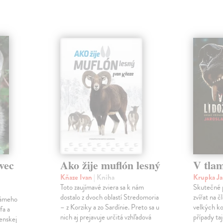
vec
Ako žije muflón lesný
V tlam
Kňaze Ivan
| Kniha
Krupka Ja
Toto zaujímavé zviera sa k nám
Skutečné 
dostalo z dvoch oblastí Stredomoria
zvířat na 
námeho
– z Korziky a zo Sardínie. Preto sa u
velkých ko
fa a
nich aj prejavuje určitá vzhľadová
případy ta
venskej