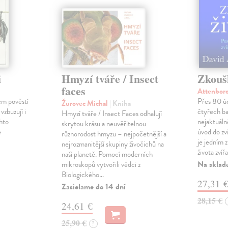
i
Hmyzí tváře / Insect
Zkouš
faces
Attenbor
em pověstí
Přes 80 úc
Žurovec Michal
| Kniha
vzbuzují i
čtyřech ba
Hmyzí tváře / Insect Faces odhalují
chto
nejaktuálně
skrytou krásu a neuvěřitelnou
e
úvod do zv
různorodost hmyzu – nejpočetnější a
je jedním 
nejrozmanitější skupiny živočichů na
života zvířa
naší planetě. Pomocí moderních
Na sklad
mikroskopů vytvořili vědci z
Biologického…
27,31 
Zasielame do 14 dní
28,15 €
24,61 €
25,90 €
?