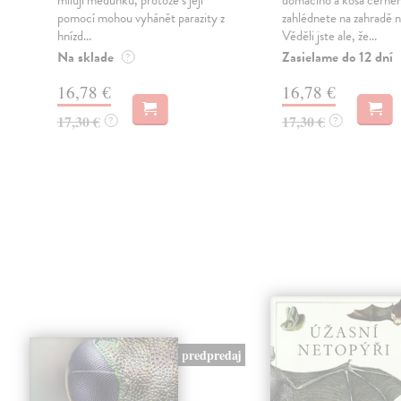
milují meduňku, protože s její
domácího a kosa černé
pomocí mohou vyhánět parazity z
zahlédnete na zahradě ne
hnízd...
Věděli jste ale, že...
Na sklade
Zasielame do 12 dní
?
16,78 €
16,78 €
17,30 €
17,30 €
?
?
predpredaj