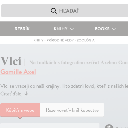
REBRÍK
KNIHY
BOOKS
KNIHY
-
PRÍRODNÉ VEDY
-
ZOOLÓGIA
Vlci
Na toulkách s fotografem zvířat Axelem Go
Gomille Axel
Vlci se vracejí do naší krajiny. Tito zdatní lovci, kteří z našich
Čítať ďalej
↓
Kúpiť
na webe
Rezervovať v kníhkupectve