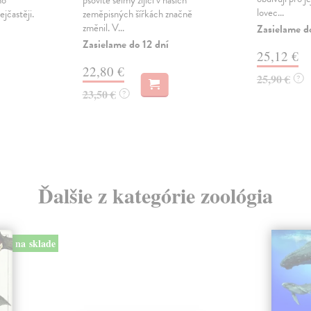
ho
psovité šelmy žijící v našich
lovec...
jčastěji.
zeměpisných šířkách značně
změnil. V...
Zasielame d
Zasielame do 12 dní
25,12 €
22,80 €
25,90 €
?
23,50 €
?
Ďalšie z kategórie zoológia
na sklade