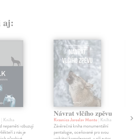
 aj:
Návrat vlčího zpěvu
Zv
n
| Kniha
Kvasnica Jaroslav Monte
| Kniha
Nej
 od nepaměti vzbuzují
Závěrečná kniha monumentální
Kni
ěkteří z nás je
pentalogie, oceňované pro svou
Jak 
ejich působivé
unikátní komplexnost, v níž autor
lusk