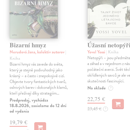
Bizarní hmyz
Úžasní netopýř
Nerudová Jana, kolektív autorov
|
Yovel Yossi
| Kniha
Netopýři – jsou předmět
Kniha
a záhad a v nejednom z nás 
Bizarní hmyz vás zavede do světa,
počáteční averzi. Svět tě
který je stejně podivuhodný jako
okřídlených savců je ale v
krásný – a často i znepokojivě cizí.
skutečnosti fascinující.
Objevte tvory fantastických tvarů,
oslnivých barev i dokonalých klamů,
Na sklade
?
kteří přežívají díky strategiím…
22,75 €
Predpredaj, vychádza
18.8.2026, zasielame do 12 dní
23,45 €
?
od vydania
19,79 €