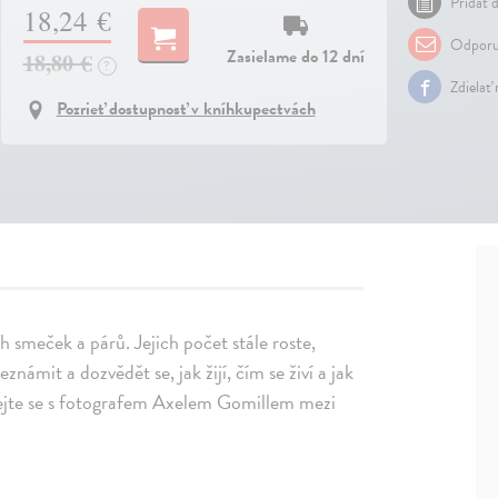
Pridať d
18,24 €
Odporu
Zasielame do 12 dní
18,80 €
?
Zdielať
Pozrieť dostupnosť v kníhkupectvách
h smeček a párů. Jejich počet stále roste,
námit a dozvědět se, jak žijí, čím se živí a jak
dejte se s fotografem Axelem Gomillem mezi