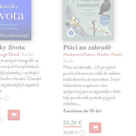
ky života
Ptáci na zahradě
ough David
| Kniha
Heckerová Katrin, Hecker Frank
|
hvatných fotografií ve
Kniha
revných fotopřílohách,
Ptáci na zahradě… Už jen jejich
jší poznatky, vynikající
pouhá přítomnost vnáší do našeho
ířecího chování. Chování
každodenního života radost. Svým
z nejúžasnějších aspektů
štěbetáním a zpěvem nám
t.
zpříjemňují jaro a nejpozději v létě,
kdy po zahradě poskakují jejich
e
?
mláďata,…
€
Zasielame do 10 dní
?
20,26 €
20,89 €
?