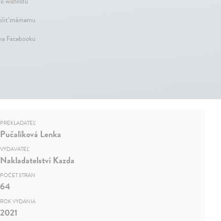
o wishlistu
čiť známemu
 na Facebooku
PREKLADATEĽ
Pučalíková Lenka
VYDAVATEĽ
Nakladatelství Kazda
POČET STRÁN
64
ROK VYDANIA
2021