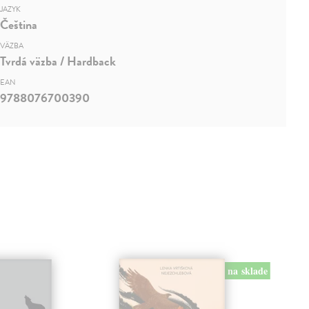
JAZYK
Čeština
VÄZBA
Tvrdá väzba / Hardback
EAN
9788076700390
na sklade