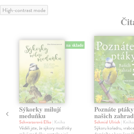
High-contrast mode
Čit
na sklade
Sýkorky milují
Poznáte ptáky
meduňku
našich zahrad
Schwarzerová Elke
| Kniha
Schmid Ulrich
| Kniha
Věděli jste, že sýkory modřinky
Sýkoru koňadru, vrabc