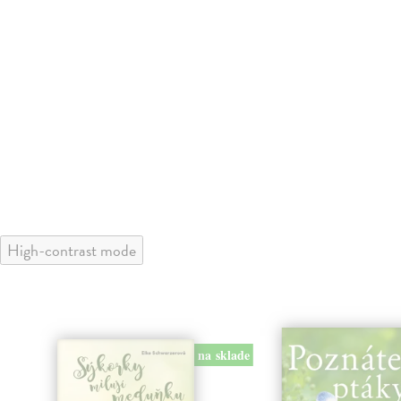
High-contrast mode
na sklade