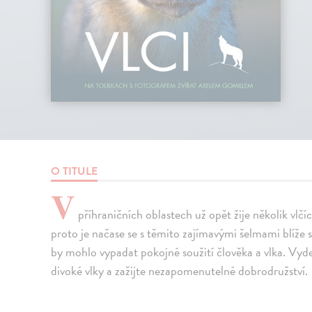
O TITULE
V
příhraničních oblastech už opět žije několik vlčíc
proto je načase se s těmito zajímavými šelmami blíže sez
by mohlo vypadat pokojné soužití člověka a vlka. Vy
divo­ké vlky a zažijte nezapomenutelné dobrodružství.