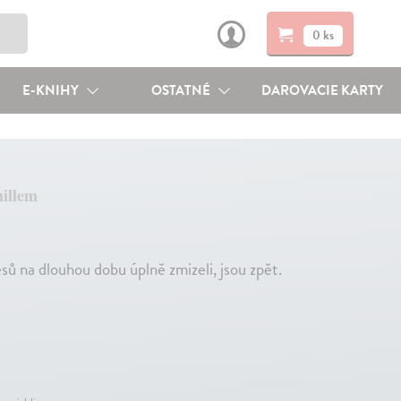
0 ks
E-KNIHY
OSTATNÉ
DAROVACIE KARTY
millem
 lesů na dlouhou dobu úplně zmizeli, jsou zpět.