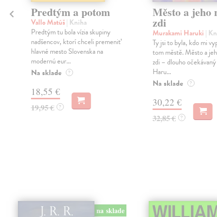
Predtým a potom
Město a jeho n
zdi
Vallo Matúš
| Kniha
Predtým tu bola vízia skupiny
Murakami Haruki
| Kn
nadšencov, ktorí chceli premeniť
Ty jsi to byla, kdo mi vy
hlavné mesto Slovenska na
tom městě. Město a jeh
modernú eur...
zdi – dlouho očekávan
Haru...
Na sklade
?
Na sklade
?
18,55 €
30,22 €
19,95 €
?
32,85 €
?
na sklade