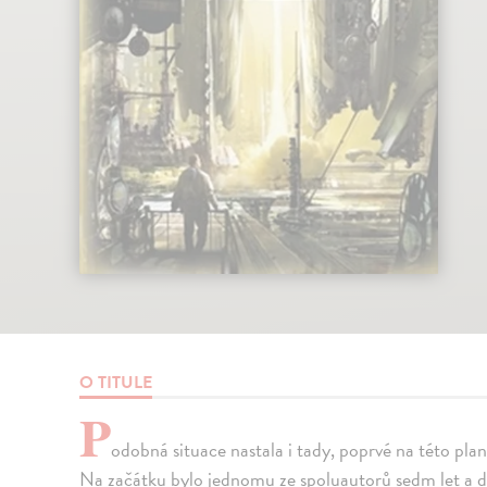
O TITULE
P
odobná situace nastala i tady, poprvé na této plan
Na začátku bylo jednomu ze spoluautorů sedm let a d