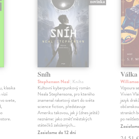
novinka
Sníh
Válka 
Stephenson Neal
| Kniha
Williamso
, klasika
Kultovní kyberpunkový román
Vzpoura se
 vízií
Neala Stephensona, pro kterého
Vivien Vlaš
 vo svete,
znamenal raketový start do světa
jazyk drak
d,
science fiction, představuje
občanskou 
ho
Ameriku takovou, jak ji (dnes ještě)
stranách bo
estore.
neznáme: jako změť městských
po nešťast
státečků založených…
Zasielame
Zasielame do 12 dní
24,51 