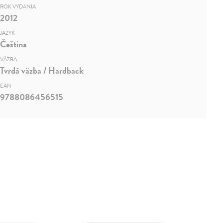
ROK VYDANIA
2012
JAZYK
Čeština
VÄZBA
Tvrdá väzba / Hardback
EAN
9788086456515