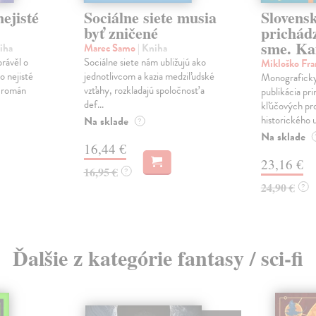
ejisté
Sociálne siete musia
Slovens
byť zničené
prichád
sme. Ka
iha
Marec Samo
| Kniha
právěl o
Sociálne siete nám ubližujú ako
Mikloško Fra
o nejisté
jednotlivcom a kazia medziľudské
Monograficky
ý román
vzťahy, rozkladajú spoločnosť a
publikácia pri
def...
kľúčových pr
historického u
Na sklade
?
Na sklade
16,44 €
23,16 €
16,95 €
?
24,90 €
?
Ďalšie z kategórie fantasy / sci-fi