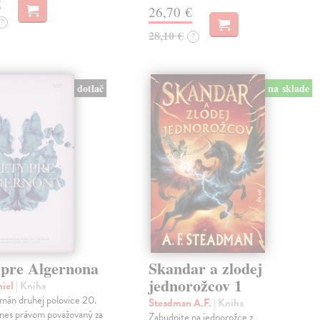
26,70 €
?
28,10 €
?
dotlač
na sklade
 pre Algernona
Skandar a zlodej
jednorožcov 1
niel
| Kniha
mán druhej polovice 20.
Steadman A.F.
| Kniha
dnes právom považovaný za
Zabudnite na jednorožce z