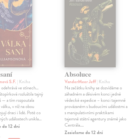
saní
Absoluce
nová S.F.
| Kniha
VanderMeer Jeff
| Kniha
 odehrává ve stínech…
Na začátku knihy se dozvídáme o
topírková rozluštila tajný
záhadném a děsivém konci jedné
ů — a tím rozpoutala
vědecké expedice – konci tajemně
válku, v níž na obou
provázaném s budoucími událostmi a
jují draci i lidé. Poté co
s manipulativními praktikami
ných událostech unikla…
tajemné státní agentury známé jako
Centrála.…
 do 12 dní
Zasielame do 12 dní
€