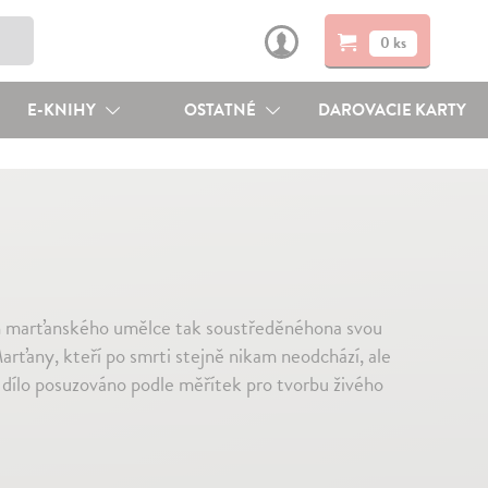
0 ks
E-KNIHY
OSTATNÉ
DAROVACIE KARTY
ěh marťanského umělce tak soustředěnéhona svou
 Marťany, kteří po smrti stejně nikam neodchází, ale
t dílo posuzováno podle měřítek pro tvorbu živého