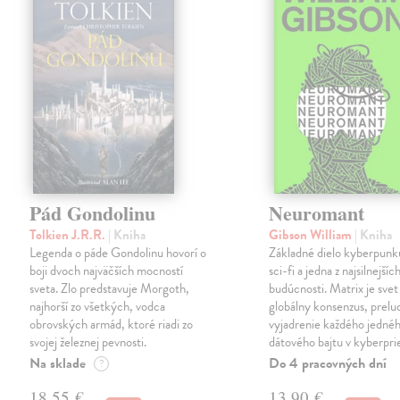
Pád Gondolinu
Neuromant
Tolkien J.R.R.
| Kniha
Gibson William
| Kniha
Legenda o páde Gondolinu hovorí o
Základné dielo kyberpunku
boji dvoch najväčších mocností
sci-fi a jedna z najsilnejších
sveta. Zlo predstavuje Morgoth,
budúcnosti. Matrix je svet
najhorší zo všetkých, vodca
globálny konsenzus, prelu
obrovských armád, ktoré riadi zo
vyjadrenie každého jedné
svojej železnej pevnosti.
dátového bajtu v kyberpri
Na sklade
Do 4 pracovných dní
?
18,55 €
13,90 €