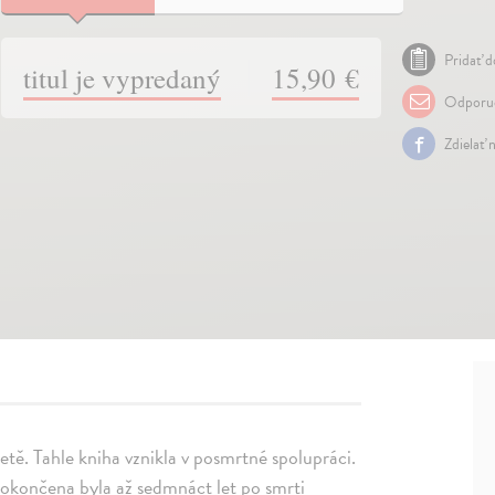
Pridať d
titul je vypredaný
15,90 €
Odporuč
Zdielať 
etě. Tahle kniha vznikla v posmrtné spolupráci.
okončena byla až sedmnáct let po smrti