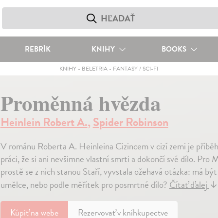
REBRÍK
KNIHY
BOOKS
KNIHY
-
BELETRIA
-
FANTASY / SCI-FI
Proměnná hvězda
Heinlein Robert A.
,
Spider Robinson
V románu Roberta A. Heinleina Cizincem v cizí zemi je příb
práci, že si ani nevšimne vlastní smrti a dokončí své dílo. Pro
prostě se z nich stanou Staří, vyvstala ožehavá otázka: má bý
umělce, nebo podle měřítek pro posmrtné dílo?
Čítať ďalej
↓
Kúpiť
na webe
Rezervovať v kníhkupectve