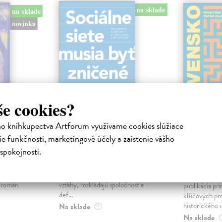
na sklade
na sklade
novinka
še cookies?
ho kníhkupectva Artforum využívame cookies slúžiace
ejisté
Sociálne siete musia
Slovens
e funkčnosti, marketingové účely a zaistenie vášho
byť zničené
prichád
spokojnosti.
sme. Ka
iha
Marec Samo
| Kniha
právěl o
Sociálne siete nám ubližujú ako
Mikloško Fra
o nejisté
jednotlivcom a kazia medziľudské
Monograficky
ý román
vzťahy, rozkladajú spoločnosť a
publikácia pri
def...
kľúčových pr
historického u
Na sklade
?
Na sklade