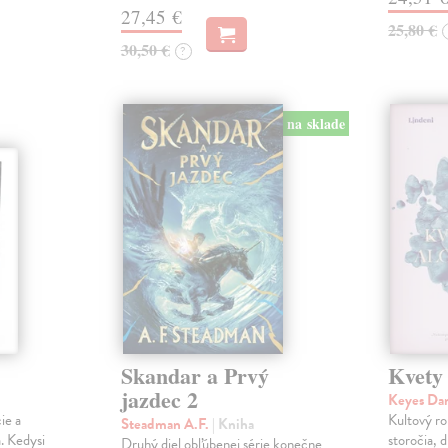
27,45 €
25,80 €
30,50 €
?
na sklade
Skandar a Prvý
Kvety
jazdec 2
Keyes Da
ie a
Kultový ro
Steadman A.F.
| Kniha
. Kedysi
storočia, 
Druhý diel obľúbenej série konečne