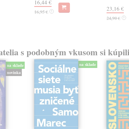
16,44 €
23,16 €
16,95 €
?
24,90 €
?
atelia s podobným vkusom si kúpili
na sklade
na sklade
novinka