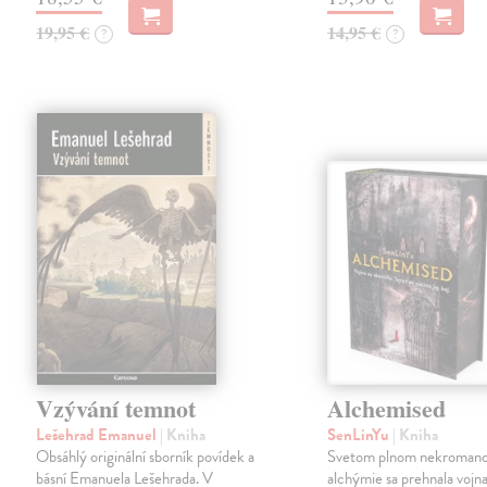
19,95 €
14,95 €
?
?
Vzývání temnot
Alchemised
Lešehrad Emanuel
| Kniha
SenLinYu
| Kniha
Obsáhlý originální sborník povídek a
Svetom plnom nekromanc
básní Emanuela Lešehrada. V
alchýmie sa prehnala vojna