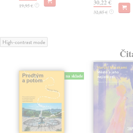
30,22 €
19,95 €
?
32,85 €
?
High-contrast mode
Čit
na sklade