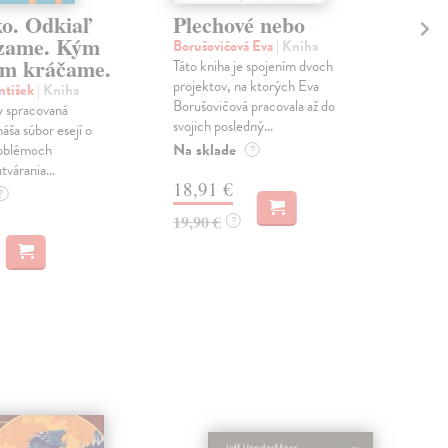
ko. Odkiaľ
Plechové nebo
Po
zame. Kým
Borušovičová Eva
| Kniha
Kun
m kráčame.
Táto kniha je spojením dvoch
Poma
projektov, na ktorých Eva
čty
ntišek
| Kniha
Borušovičová pracovala až do
naps
 spracovaná
svojich posledný...
česk
náša súbor esejí o
Na sklade
Na 
oblémoch
?
tvárania...
18,91 €
14
?
19,90 €
15,
?