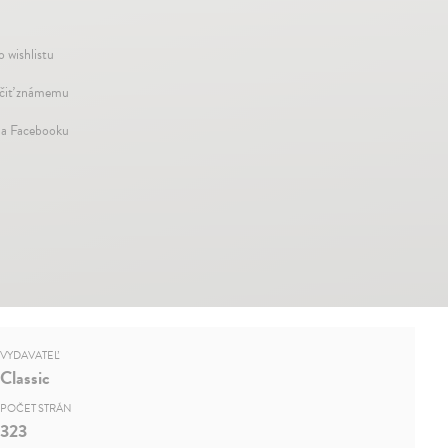
o wishlistu
iť známemu
na Facebooku
VYDAVATEĽ
Classic
POČET STRÁN
323