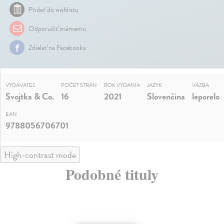
Pridať do wishlistu
Odporučiť známemu
Zdielať na Facebooku
VYDAVATEĽ
POČET STRÁN
ROK VYDANIA
JAZYK
VÄZBA
Svojtka & Co.
16
2021
Slovenčina
leporelo
EAN
9788056706701
High-contrast mode
Podobné tituly