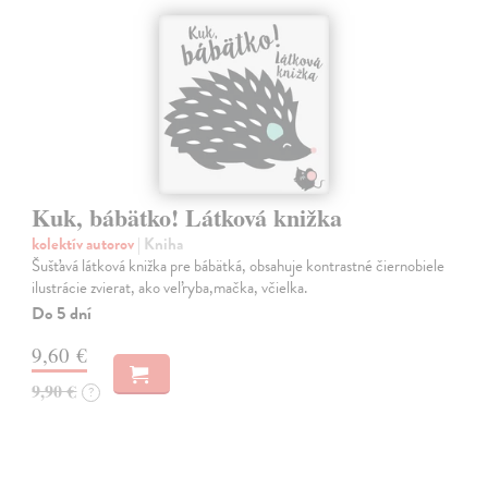
Kuk, bábätko! Látková knižka
kolektív autorov
| Kniha
Šušťavá látková knižka pre bábätká, obsahuje kontrastné čiernobiele
ilustrácie zvierat, ako veľryba,mačka, včielka.
Do 5 dní
9,60 €
9,90 €
?