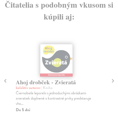
Čitatelia s podobným vkusom si
kúpili aj:
Ahoj drobček - Zvieratá
L
kolektív autorov
| Kniha
kol
Čiernobiele leporelo s jednoduchými obrázkami
Ide
zvieratiek doplnené o kontrastné prvky predstavuje
aku
vho...
Do
Do 5 dní
6,