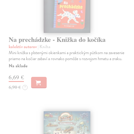
Na prechádzke - Knižka do kočíka
kolektív autorov
| Kniha
Mini knižka s plstenými okienkami a praktickým pútkom na zavesenie
priamo na kočiar zabaví a rovnako pomôže s rozvojom hmatu a zraku.
Na sklade
6,69 €
6,90 €
?