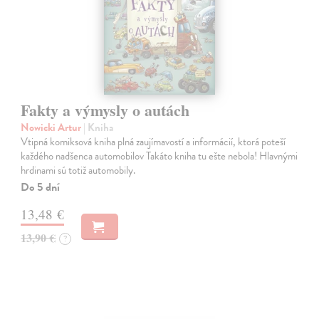
Fakty a výmysly o autách
Nowicki Artur
| Kniha
Vtipná komiksová kniha plná zaujímavostí a informácií, ktorá poteší
každého nadšenca automobilov Takáto kniha tu ešte nebola! Hlavnými
hrdinami sú totiž automobily.
Do 5 dní
13,48 €
13,90 €
?