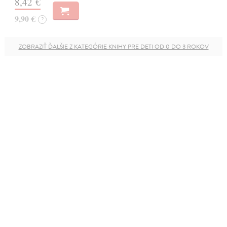
8,42 €
9,90 €
?
ZOBRAZIŤ ĎALŠIE Z KATEGÓRIE KNIHY PRE DETI OD 0 DO 3 ROKOV