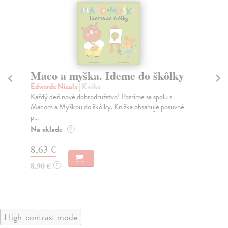
Maco a myška. Ideme do škôlky
P
Edwards Nicola
| Kniha
kol
Každý deň nové dobrodružstvo! Pozrime sa spolu s
Lep
Macom a Myškou do škôlky. Knižka obsahuje posuvné
zro
p...
my.
Na sklade
Do
?
8,63 €
9,
8,90 €
9,
?
High-contrast mode