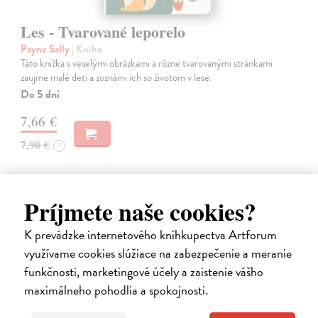
Les - Tvarované leporelo
Payne Sally
| Kniha
Táto knižka s veselými obrázkami a rôzne tvarovanými stránkami
zaujme malé deti a zoznámi ich so životom v lese.
Do 5 dní
7,66 €
7,90 €
?
Príjmete naše cookies?
K prevádzke internetového kníhkupectva Artforum
využívame cookies slúžiace na zabezpečenie a meranie
funkčnosti, marketingové účely a zaistenie vášho
maximálneho pohodlia a spokojnosti.