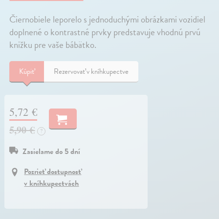
Čiernobiele leporelo s jednoduchými obrázkami vozidiel
doplnené o kontrastné prvky predstavuje vhodnú prvú
knižku pre vaše bábätko.
Kúpiť
Rezervovať v kníhkupectve
5,72 €
5,90 €
?
Zasielame do 5 dní
Pozrieť dostupnosť
v kníhkupectvách