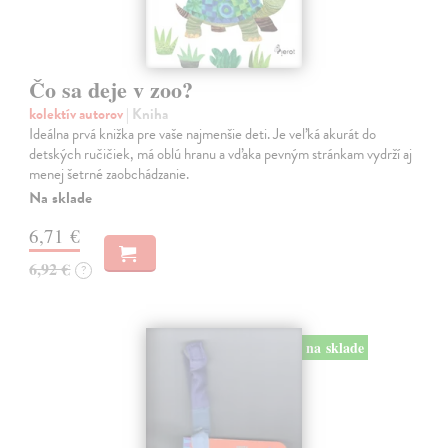
Čo sa deje v zoo?
kolektív autorov
| Kniha
Ideálna prvá knižka pre vaše najmenšie deti. Je veľká akurát do
detských ručičiek, má oblú hranu a vďaka pevným stránkam vydrží aj
menej šetrné zaobchádzanie.
Na sklade
6,71 €
6,92 €
?
na sklade