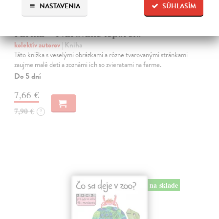
NASTAVENIA
SÚHLASÍM
Farma - Tvarované leporelo
kolektív autorov
| Kniha
Táto knižka s veselými obrázkami a rôzne tvarovanými stránkami
zaujme malé deti a zoznámi ich so zvieratami na farme.
Do 5 dní
7,66 €
7,90 €
?
na sklade