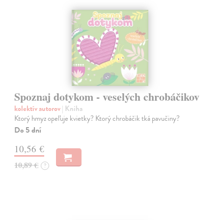
Spoznaj dotykom - veselých chrobáčikov
kolektív autorov
| Kniha
Ktorý hmyz opeľuje kvietky? Ktorý chrobáčik tká pavučiny?
Do 5 dní
10,56 €
10,89 €
?