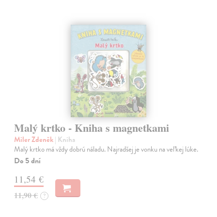
Malý krtko - Kniha s magnetkami
Miler Zdeněk
| Kniha
Malý krtko má vždy dobrú náladu. Najradšej je vonku na veľkej lúke.
Do 5 dní
11,54 €
11,90 €
?