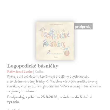
predpredaj
Logopedické básničky
Kačmárová Lenka
| Kniha
Kniha je určená deťom, ktoré majú problémy s výslovnosťou
artikulačne náročnej hlásky R. Nadchne všetkých predškolákov aj
školákov, ktorí sa zoznamujú s čítaním. Vďaka zábavným básničkám a
zaujímavým úlohám…
Predpredaj, vychádza 25.8.2026, zasielame do 5 dní od
vydania