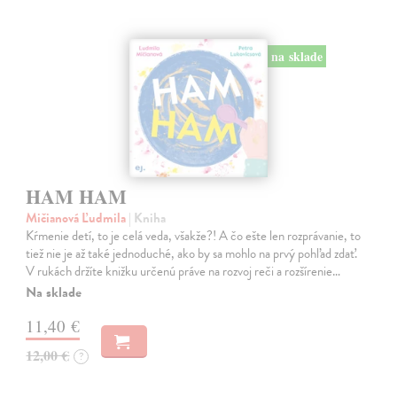
na sklade
HAM HAM
Mičianová Ľudmila
| Kniha
Kŕmenie detí, to je celá veda, všakže?! A čo ešte len rozprávanie, to
tiež nie je až také jednoduché, ako by sa mohlo na prvý pohľad zdať.
V rukách držíte knižku určenú práve na rozvoj reči a rozšírenie…
Na sklade
11,40 €
12,00 €
?