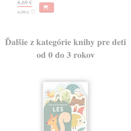
6,69 €
6,
6,90 €
?
Ďalšie z kategórie knihy pre deti
od 0 do 3 rokov