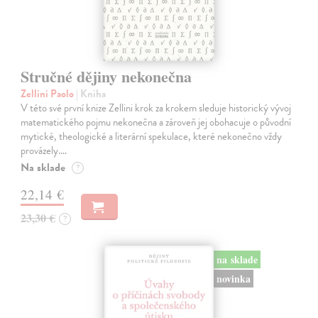
Stručné dějiny nekonečna
Zellini Paolo
| Kniha
V této své první knize Zellini krok za krokem sleduje historický vývoj
matematického pojmu nekonečna a zároveň jej obohacuje o původní
mytické, theologické a literární spekulace, které nekonečno vždy
provázely.…
Na sklade
?
22,14 €
23,30 €
?
na sklade
novinka