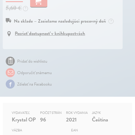
5,60 €
?
Na sklade – Zasielame nasledujúci pracovný deň
?
Pozrieť dostupnosť v kníhkupectvách
Pridať do wishlistu
Odporučiť známemu
Zdielať na Facebooku
VYDAVATEĽ
POČET STRÁN
ROK VYDANIA
JAZYK
Krystal OP
96
2021
Čeština
VÄZBA
EAN