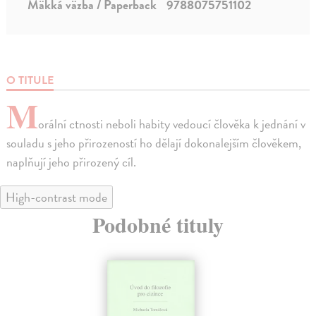
Mäkká väzba / Paperback
9788075751102
O TITULE
M
orální ctnosti neboli habity vedoucí člověka k jednání v
souladu s jeho přirozeností ho dělají dokonalejším člověkem,
naplňují jeho přirozený cíl.
High-contrast mode
Podobné tituly