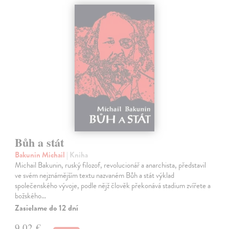
Bůh a stát
Bakunin Michail
| Kniha
Michail Bakunin, ruský filozof, revolucionář a anarchista, představil
ve svém nejznámějším textu nazvaném Bůh a stát výklad
společenského vývoje, podle nějž člověk překonává stadium zvířete a
božského…
Zasielame do 12 dní
9,02 €