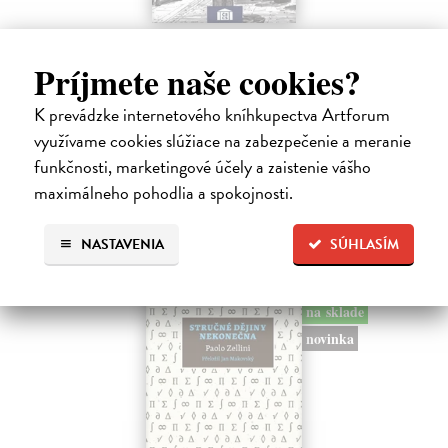
Memoár o chudobě
Príjmete naše cookies?
Tocqueville Alexis de
| Kniha
První český překlad méně známého díla jedné z nejvýznamnějších
osobností evropské politické filosofie 19. století je doplněn obšírnými
K prevádzke internetového kníhkupectva Artforum
komentáři Ivo Budila, Jana Kellera a Gertrudy Himmelfalberové.
využívame cookies slúžiace na zabezpečenie a meranie
Od…
funkčnosti, marketingové účely a zaistenie vášho
Na sklade
?
maximálneho pohodlia a spokojnosti.
5,94 €
6,60 €
NASTAVENIA
SÚHLASÍM
?
na sklade
novinka