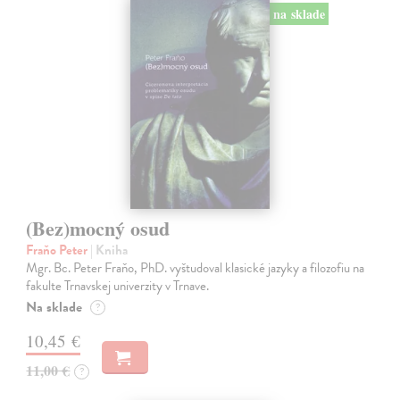
na sklade
(Bez)mocný osud
Fraňo Peter
| Kniha
Mgr. Bc. Peter Fraňo, PhD. vyštudoval klasické jazyky a filozofiu na
fakulte Trnavskej univerzity v Trnave.
Na sklade
?
10,45 €
11,00 €
?