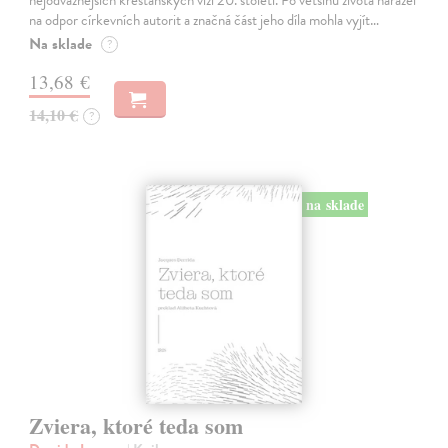
na odpor církevních autorit a značná část jeho díla mohla vyjít…
Na sklade
?
13,68 €
14,10 €
?
na sklade
Zviera, ktoré teda som