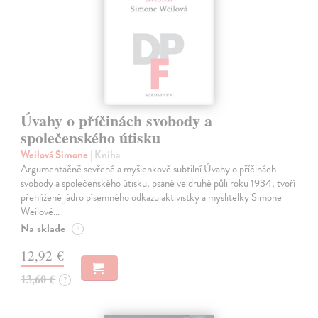
Úvahy o příčinách svobody a
společenského útisku
Weilová Simone
| Kniha
Argumentačně sevřené a myšlenkově subtilní Úvahy o příčinách
svobody a společenského útisku, psané ve druhé půli roku 1934, tvoří
přehlížené jádro písemného odkazu aktivistky a myslitelky Simone
Weilové…
Na sklade
?
12,92 €
13,60 €
?