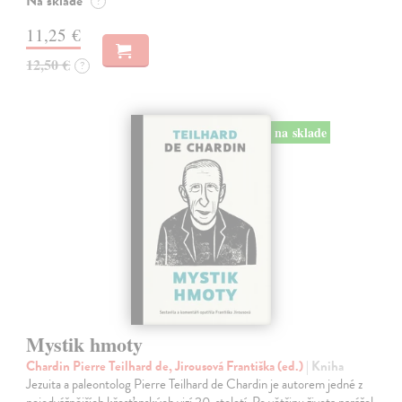
Na sklade
?
11,25 €
12,50 €
?
na sklade
Mystik hmoty
Chardin Pierre Teilhard de, Jirousová Františka (ed.)
| Kniha
Jezuita a paleontolog Pierre Teilhard de Chardin je autorem jedné z
nejodvážnějších křesťanských vizí 20. století. Po většinu života narážel