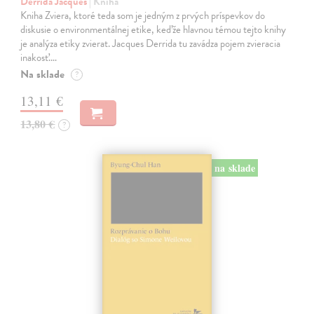
Derrida Jacques
| Kniha
Kniha Zviera, ktoré teda som je jedným z prvých príspevkov do
diskusie o environmentálnej etike, keďže hlavnou témou tejto knihy
je analýza etiky zvierat. Jacques Derrida tu zavádza pojem zvieracia
inakosť.…
Na sklade
?
13,11 €
13,80 €
?
na sklade