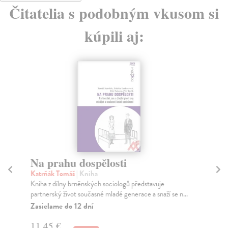
Čitatelia s podobným vkusom si
kúpili aj:
Na prahu dospělosti
P
Katrňák Tomáš
| Kniha
Ur
Kniha z dílny brněnských sociologů představuje
Aut
partnerský život současné mladé generace a snaží se n...
psy
psy
Zasielame do 12 dní
Do
11,45 €
dní