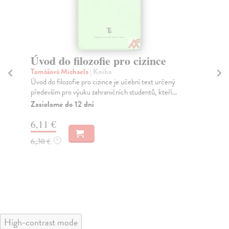
Úvod do filozofie pro cizince
O
Tomášová Michaela
| Kniha
Ho
Úvod do filozofie pro cizince je učební text určený
Stu
především pro výuku zahraničních studentů, kteří...
tra
Zasielame do 12 dní
Za
6,11 €
6,
6,30 €
6,
?
High-contrast mode