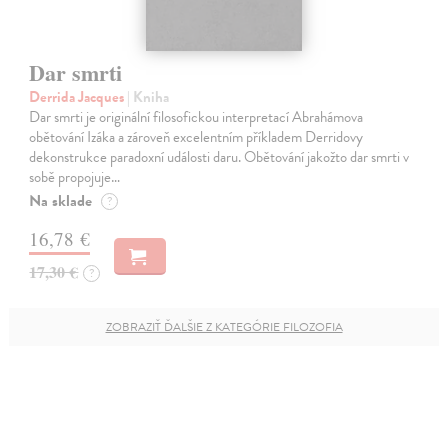
Dar smrti
Derrida Jacques
| Kniha
Dar smrti je originální filosofickou interpretací Abrahámova
obětování Izáka a zároveň excelentním příkladem Derridovy
dekonstrukce paradoxní události daru. Obětování jakožto dar smrti v
sobě propojuje…
Na sklade
?
16,78 €
17,30 €
?
ZOBRAZIŤ ĎALŠIE Z KATEGÓRIE FILOZOFIA