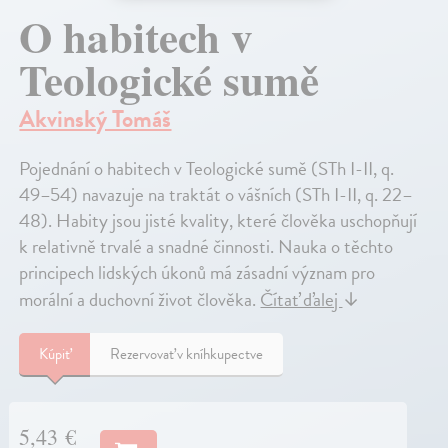
O habitech v
Teologické sumě
Akvinský Tomáš
Pojednání o habitech v Teologické sumě (STh I-II, q.
49–54) navazuje na traktát o vášních (STh I-II, q. 22–
48). Habity jsou jisté kvality, které člověka uschopňují
k relativně trvalé a snadné činnosti. Nauka o těchto
principech lidských úkonů má zásadní význam pro
morální a duchovní život člověka.
Čítať ďalej
↓
Kúpiť
Rezervovať v kníhkupectve
5,43 €