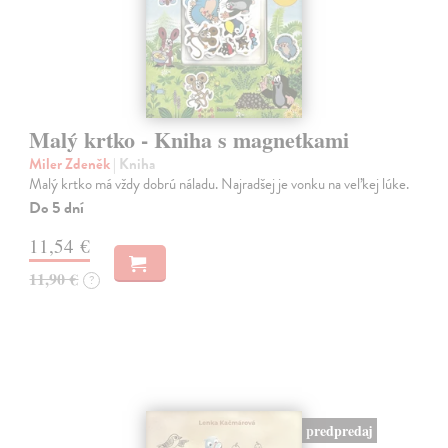
Malý krtko - Kniha s magnetkami
Miler Zdeněk
| Kniha
Malý krtko má vždy dobrú náladu. Najradšej je vonku na veľkej lúke.
Do 5 dní
11,54 €
11,90 €
?
predpredaj