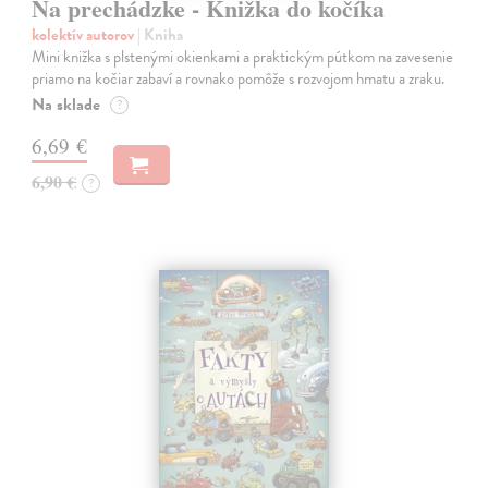
Na prechádzke - Knižka do kočíka
kolektív autorov
| Kniha
Mini knižka s plstenými okienkami a praktickým pútkom na zavesenie
priamo na kočiar zabaví a rovnako pomôže s rozvojom hmatu a zraku.
Na sklade
?
6,69 €
6,90 €
?