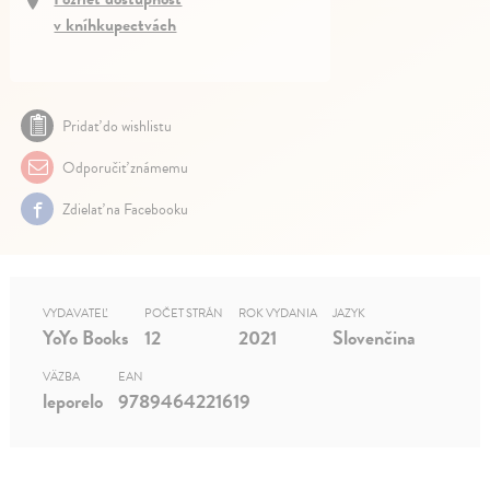
v kníhkupectvách
Pridať do wishlistu
Odporučiť známemu
Zdielať na Facebooku
VYDAVATEĽ
POČET STRÁN
ROK VYDANIA
JAZYK
YoYo Books
12
2021
Slovenčina
VÄZBA
EAN
leporelo
9789464221619