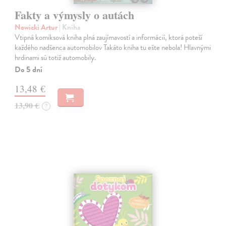
Fakty a výmysly o autách
Nowicki Artur
| Kniha
Vtipná komiksová kniha plná zaujímavostí a informácií, ktorá poteší
každého nadšenca automobilov Takáto kniha tu ešte nebola! Hlavnými
hrdinami sú totiž automobily.
Do 5 dní
13,48 €
13,90 €
?