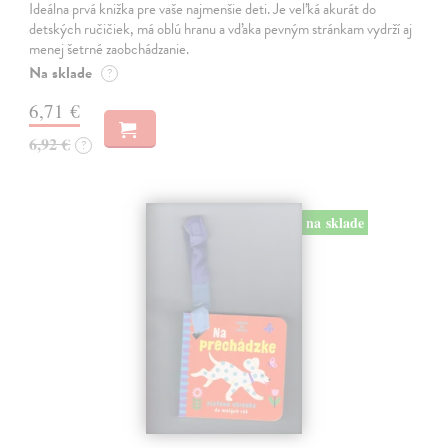
Ideálna prvá knižka pre vaše najmenšie deti. Je veľká akurát do
detských ručičiek, má oblú hranu a vďaka pevným stránkam vydrží aj
menej šetrné zaobchádzanie.
Na sklade
?
6,71 €
6,92 €
?
na sklade