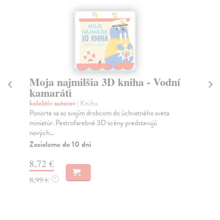
Moja najmilšia 3D kniha - Vodní
M
kamaráti
M
kolektív autorov
| Kniha
kol
Ponorte sa so svojím drobcom do úchvatného sveta
Pon
miniatúr. Pestrofarebné 3D scény predstavujú
min
nových...
nov
Zasielame do 10 dní
Za
8,72 €
8,
8,99 €
8,
?