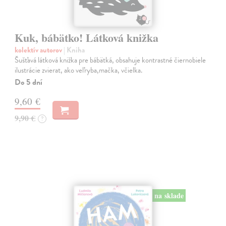
Kuk, bábätko! Látková knižka
kolektív autorov
| Kniha
Šušťavá látková knižka pre bábätká, obsahuje kontrastné čiernobiele
ilustrácie zvierat, ako veľryba,mačka, včielka.
Do 5 dní
9,60 €
9,90 €
?
na sklade