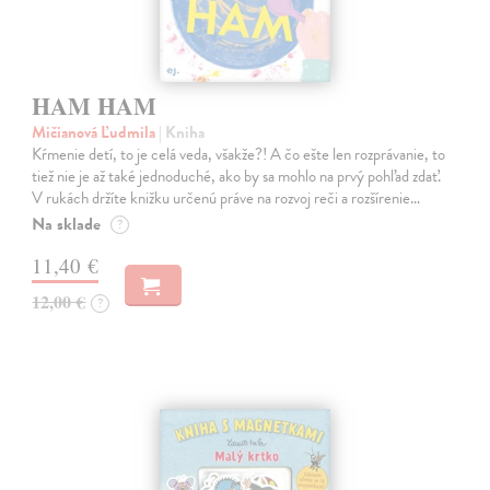
HAM HAM
Mičianová Ľudmila
| Kniha
Kŕmenie detí, to je celá veda, všakže?! A čo ešte len rozprávanie, to
tiež nie je až také jednoduché, ako by sa mohlo na prvý pohľad zdať.
V rukách držíte knižku určenú práve na rozvoj reči a rozšírenie…
Na sklade
?
11,40 €
12,00 €
?