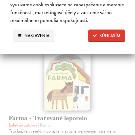
Do 5 dní
využívame cookies slúžiace na zabezpečenie a meranie
funkčnosti, marketingové účely a zaistenie vášho
7,66 €
maximálneho pohodlia a spokojnosti.
7,90 €
?
NASTAVENIA
SÚHLASÍM
Farma - Tvarované leporelo
kolektív autorov
| Kniha
Táto knižka s veselými obrázkami a rôzne tvarovanými stránkami