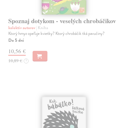
Spoznaj dotykom - veselých chrobáčikov
kolektív autorov
| Kniha
Ktorý hmyz opeľuje kvietky? Ktorý chrobáčik tká pavučiny?
Do 5 dní
10,56 €
10,89 €
?