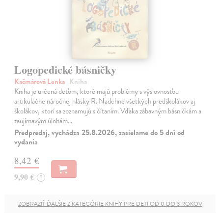
Logopedické básničky
Kačmárová Lenka
| Kniha
Kniha je určená deťom, ktoré majú problémy s výslovnosťou
artikulačne náročnej hlásky R. Nadchne všetkých predškolákov aj
školákov, ktorí sa zoznamujú s čítaním. Vďaka zábavným básničkám a
zaujímavým úlohám…
Predpredaj, vychádza 25.8.2026, zasielame do 5 dní od
vydania
8,42 €
9,90 €
?
ZOBRAZIŤ ĎALŠIE Z KATEGÓRIE KNIHY PRE DETI OD 0 DO 3 ROKOV