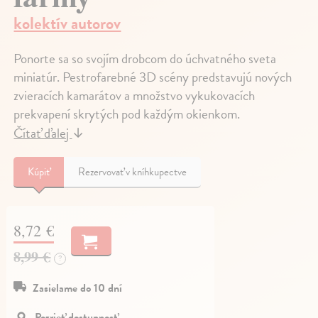
kolektív autorov
Ponorte sa so svojím drobcom do úchvatného sveta
miniatúr. Pestrofarebné 3D scény predstavujú nových
zvieracích kamarátov a množstvo vykukovacích
prekvapení skrytých pod každým okienkom.
Čítať ďalej
↓
Kúpiť
Rezervovať v kníhkupectve
8,72 €
8,99 €
?
Zasielame do 10 dní
Pozrieť dostupnosť