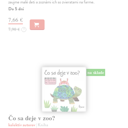
zaujme malé deti a zoznámi ich so zvieratami na farme.
Do 5 dní
7,66 €
7,90 €
?
na sklade
Čo sa deje v zoo?
kolektív autorov
| Kniha