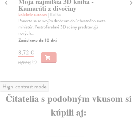
Moja najmilšia 3D kniha -
S
Kamaráti z divočiny
kol
Pon
kolektív autorov
| Kniha
na 
Ponorte sa so svojím drobcom do úchvatného sveta
miniatúr. Pestrofarebné 3D scény predstavujú
Za
nových...
13
Zasielame do 10 dní
14
8,72 €
8,99 €
?
High-contrast mode
Čitatelia s podobným vkusom si
kúpili aj: