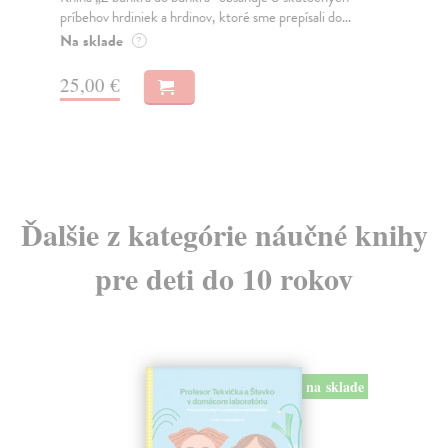
príbehov hrdiniek a hrdinov, ktoré sme prepísali do...
pln
Na sklade
Za
?
24
25,00 €
24
Ďalšie z kategórie náučné knihy
pre deti do 10 rokov
na sklade