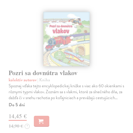
Pozri sa dovnútra vlakov
kolektív autorov
| Kniha
Spoznaj vďaka tejto encyklopedickej knižke s viac ako 60 okienkami s
rôznymi typmi vlakov. Zoznám sa s vlakmi, ktoré za slnečného dňa, za
dažďa či v snehu rachotia po koľajniciach a prevážajú cestujúcich…
Do 5 dní
14,45 €
14,90 €
?