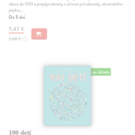
obore do 100) a prepája námety s učivom prírodovedy, slovenského
jazyka,…
Do 5 dní
5,43 €
5,60 €
?
na sklade
100 detí