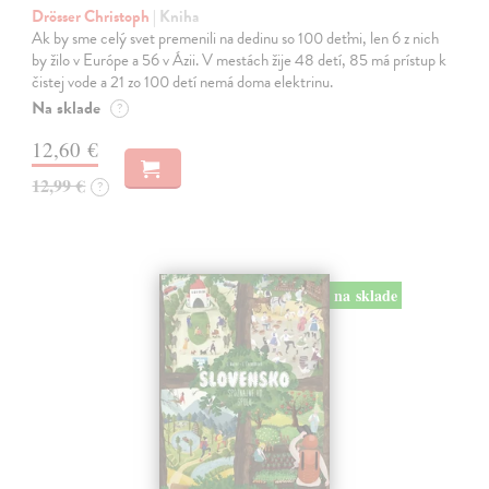
Drösser Christoph
| Kniha
Ak by sme celý svet premenili na dedinu so 100 deťmi, len 6 z nich
by žilo v Európe a 56 v Ázii. V mestách žije 48 detí, 85 má prístup k
čistej vode a 21 zo 100 detí nemá doma elektrinu.
Na sklade
?
12,60 €
12,99 €
?
na sklade