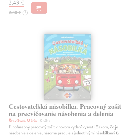
2,43 €
2,50 €
?
Cestovateľská násobilka. Pracovný zošit
na precvičovanie násobenia a delenia
Števíková Mária
| Kniha
Plnofarebný pracovný zošit v novom vydaní vysvetlí žiakom, čo je
násobenie a delenie, názorne pracuje s jednotlivými násobilkami (v