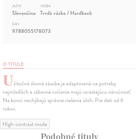
JAZYK
VÄZBA
Slovenčina
Tvrdá väzba / Hardback
EAN
9788055178073
O TITULE
U
žitočná slovná zásoba je adaptovaná na potreby
najmladších a zábavné cvičenia majú vzrastajúcu náročnosť.
Na konci nechýbajú správne riešenia úloh. Pre deti od 6
rokov.
High-contrast mode
Podobné tituly