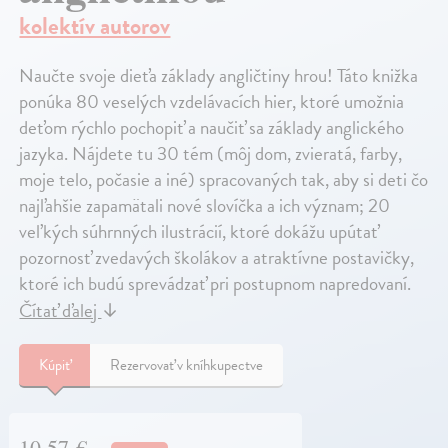
kolektív autorov
Naučte svoje dieťa základy angličtiny hrou! Táto knižka
ponúka 80 veselých vzdelávacích hier, ktoré umožnia
deťom rýchlo pochopiť a naučiť sa základy anglického
jazyka. Nájdete tu 30 tém (môj dom, zvieratá, farby,
moje telo, počasie a iné) spracovaných tak, aby si deti čo
najľahšie zapamätali nové slovíčka a ich význam; 20
veľkých súhrnných ilustrácií, ktoré dokážu upútať
pozornosť zvedavých školákov a atraktívne postavičky,
ktoré ich budú sprevádzať pri postupnom napredovaní.
Čítať ďalej
↓
Kúpiť
Rezervovať v kníhkupectve
10,57 €