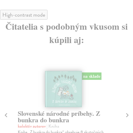
High-contrast mode
Čitatelia s podobným vkusom si
kúpili aj:
na sklade
Slovenské národné príbehy. Z
St
bunkra do bunkra
de
kolektív autorov
| Kniha
kol
Kniha „Z bunkra do bunkra“ obsahuje 8 skutočných
Gré