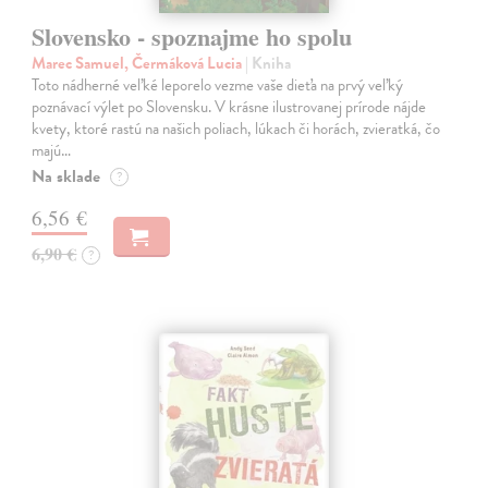
Slovensko - spoznajme ho spolu
Marec Samuel, Čermáková Lucia
| Kniha
Toto nádherné veľké leporelo vezme vaše dieťa na prvý veľký
poznávací výlet po Slovensku. V krásne ilustrovanej prírode nájde
kvety, ktoré rastú na našich poliach, lúkach či horách, zvieratká, čo
majú…
Na sklade
?
6,56 €
6,90 €
?