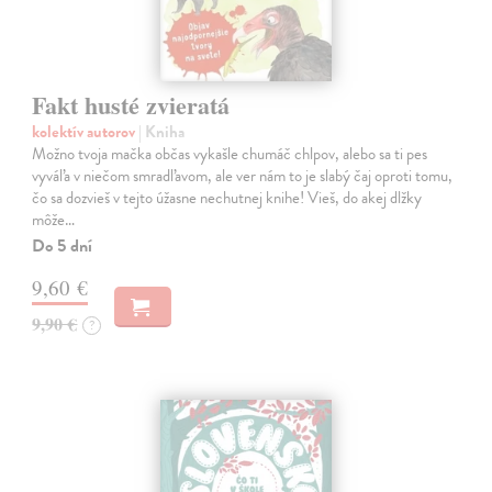
Fakt husté zvieratá
kolektív autorov
| Kniha
Možno tvoja mačka občas vykašle chumáč chlpov, alebo sa ti pes
vyváľa v niečom smradľavom, ale ver nám to je slabý čaj oproti tomu,
čo sa dozvieš v tejto úžasne nechutnej knihe! Vieš, do akej dlžky
môže…
Do 5 dní
9,60 €
9,90 €
?