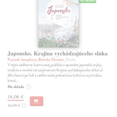
Japonsko. Krajina vychádzajúceho slnka
Pauluth Josephine, Bohnke Christin
| Kniha
V tejto nádherne ilustrovanej publikácii spoznáte japonské zvyky,
tradície a mnohé iné zaujímavosti Krajina vychádzajúceho slnka už
dlho fascinuje ľudí z celého sveta jedinečnou kultúrou a prírodou,
ktorá…
Na sklade
?
16,06 €
16,90 €
?