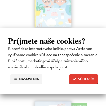
Profesor Tekvička a Števko v domácom
laboratóriu
Príjmete naše cookies?
Šušaníková Ivana
| Kniha
K prevádzke internetového kníhkupectva Artforum
Vedeli ste, že si doma môžete vyrobiť soľné šperky, vlastné jogurty,
recyklovaný papier aj dúhu? Vyskúšajte so svojimi deťmi tridsať
využívame cookies slúžiace na zabezpečenie a meranie
jednoduchých pokusov s bežnými predmetmi a materiálmi.
funkčnosti, marketingové účely a zaistenie vášho
Na sklade
?
maximálneho pohodlia a spokojnosti.
14,20 €
NASTAVENIA
SÚHLASÍM
14,95 €
?
na sklade