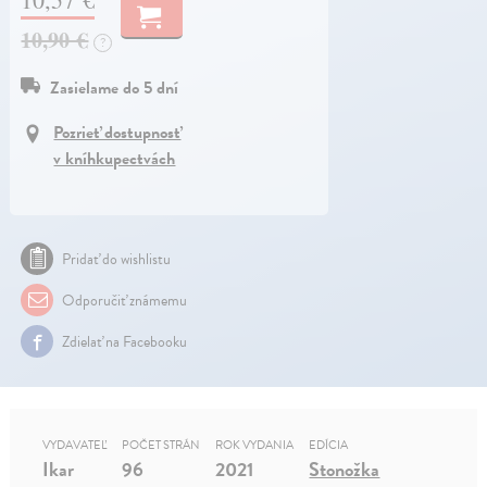
10,90 €
?
Zasielame do 5 dní
Pozrieť dostupnosť
v kníhkupectvách
Pridať do wishlistu
Odporučiť známemu
Zdielať na Facebooku
VYDAVATEĽ
POČET STRÁN
ROK VYDANIA
EDÍCIA
Ikar
96
2021
Stonožka