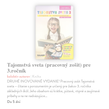
Tajomstvá sveta (pracovný zošit) pre
3.ročník
kolektív autorov
| Kniha
DRUHÉ INOVOVANÉ VYDANIE! Pracovný zošit Tajomstvá
sveta – čítanie s porozumením je určený pre žiakov 3. ročníka
základných škôl. Jeho obsahom sú krátke, pútavé, vtipné a zaujímavé
príbehy a na ne nadväzujúce…
Do 5 dní