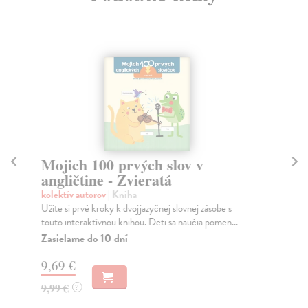
Mojich 100 prvých slov v
M
angličtine - Zvieratá
an
kolektív autorov
| Kniha
kol
Užite si prvé kroky k dvojjazyčnej slovnej zásobe s
Uži
touto interaktívnou knihou. Deti sa naučia pomen...
tou
Zasielame do 10 dní
Za
9,69 €
9,
9,99 €
9,
?