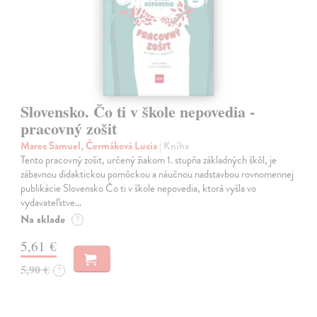
Slovensko. Čo ti v škole nepovedia -
pracovný zošit
Marec Samuel, Čermáková Lucia
| Kniha
Tento pracovný zošit, určený žiakom 1. stupňa základných škôl, je
zábavnou didaktickou pomôckou a náučnou nadstavbou rovnomennej
publikácie Slovensko Čo ti v škole nepovedia, ktorá vyšla vo
vydavateľstve…
Na sklade
?
5,61 €
5,90 €
?