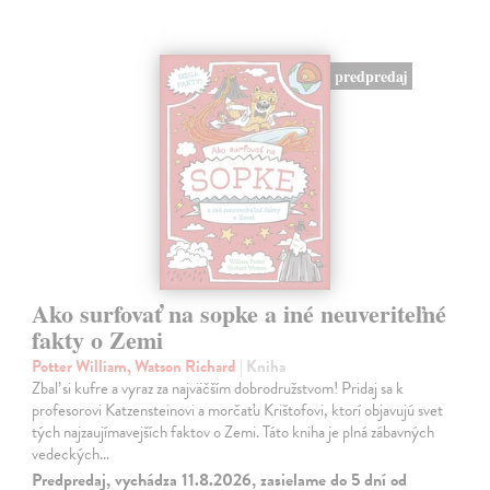
predpredaj
Ako surfovať na sopke a iné neuveriteľné
fakty o Zemi
Potter William, Watson Richard
| Kniha
Zbaľ si kufre a vyraz za najväčším dobrodružstvom! Pridaj sa k
profesorovi Katzensteinovi a morčaťu Krištofovi, ktorí objavujú svet
tých najzaujímavejších faktov o Zemi. Táto kniha je plná zábavných
vedeckých…
Predpredaj, vychádza 11.8.2026, zasielame do 5 dní od