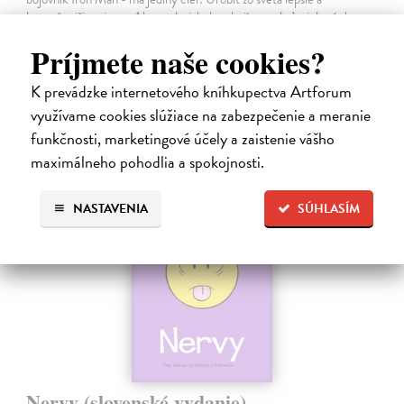
bezpečnejšie miesto. Aby to dosiahol, nebojí sa vydať ani do tých
najnebezpečnejších…
Príjmete naše cookies?
Na sklade
K prevádzke internetového kníhkupectva Artforum
9,45 €
využívame cookies slúžiace na zabezpečenie a meranie
9,95 €
?
funkčnosti, marketingové účely a zaistenie vášho
maximálneho pohodlia a spokojnosti.
na sklade
NASTAVENIA
SÚHLASÍM
Nervy (slovenské vydanie)