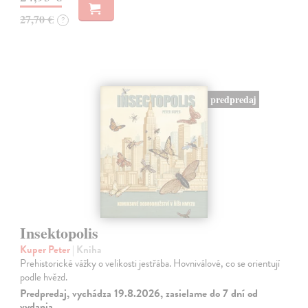
27,70 €
?
predpredaj
Insektopolis
Kuper Peter
| Kniha
Prehistorické vážky o velikosti jestřába. Hovniválové, co se orientují
podle hvězd.
Predpredaj, vychádza 19.8.2026, zasielame do 7 dní od
vydania