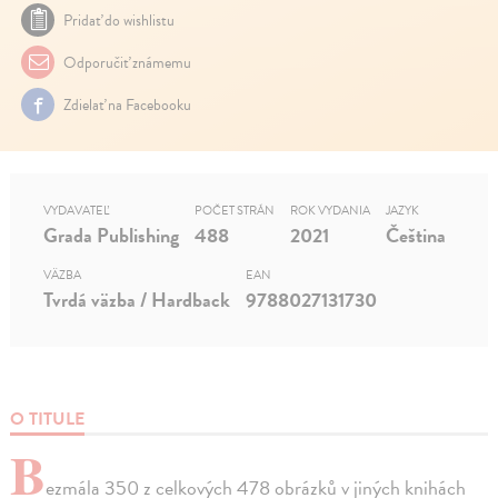
Pridať do wishlistu
Odporučiť známemu
Zdielať na Facebooku
VYDAVATEĽ
POČET STRÁN
ROK VYDANIA
JAZYK
Grada Publishing
488
2021
Čeština
VÄZBA
EAN
Tvrdá väzba / Hardback
9788027131730
O TITULE
B
ezmála 350 z celkových 478 obrázků v jiných knihách