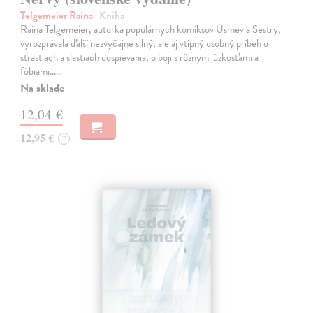
Telgemeier Raina
| Kniha
Raina Telgemeier, autorka populárnych komiksov Úsmev a Sestry,
vyrozprávala ďalší nezvyčajne silný, ale aj vtipný osobný príbeh o
strastiach a slastiach dospievania, o boji s rôznymi úzkosťami a
fóbiami...…
Na sklade
12,04 €
12,95 €
?