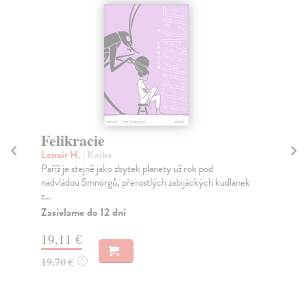
Felikracie
O
Lenoir H.
| Kniha
Ho
Paříž je stejně jako zbytek planety už rok pod
Krá
nadvládou Smnörgů, přerostlých zabijáckých kudlanek
Net
z...
Do
dní
Zasielame do 12 dní
gar
19,11 €
22
19,70 €
?
23