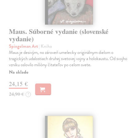
Maus. Súborné vydanie (slovenské
vydanie)
Spiegelman Art
| Kniha
Maus je desivým, no zároveň umelecky originálnym dielom o
tragických udalostiach druhej svetovej vojny a holokaustu. Od svojho
vzniku oslovilo milióny čitateľov po celom svete.
Na sklade
24,15 €
24,90 €
?