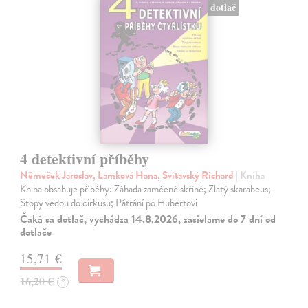
dotlač
4 detektivní příběhy
Němeček Jaroslav, Lamková Hana, Svitavský Richard
| Kniha
Kniha obsahuje příběhy: Záhada zamčené skříně; Zlatý skarabeus;
Stopy vedou do cirkusu; Pátrání po Hubertovi
Čaká sa dotlač, vychádza 14.8.2026, zasielame do 7 dní od
dotlače
15,71 €
16,20 €
?