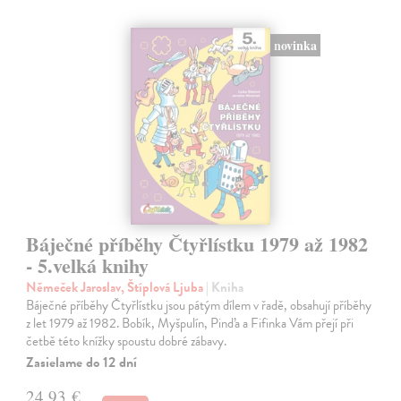
novinka
Báječné příběhy Čtyřlístku 1979 až 1982
- 5.velká knihy
Němeček Jaroslav, Štíplová Ljuba
| Kniha
Báječné příběhy Čtyřlístku jsou pátým dílem v řadě, obsahují příběhy
z let 1979 až 1982. Bobík, Myšpulín, Pinďa a Fifinka Vám přejí při
četbě této knížky spoustu dobré zábavy.
Zasielame do 12 dní
24,93 €