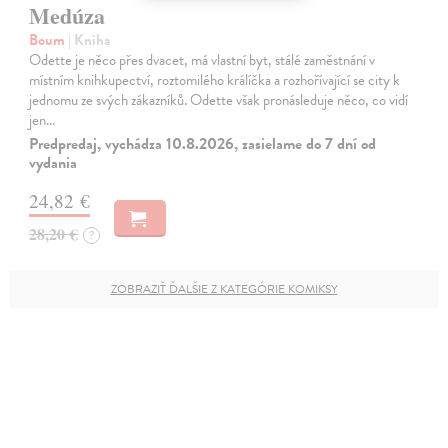
Medúza
Boum
| Kniha
Odette je něco přes dvacet, má vlastní byt, stálé zaměstnání v
místním knihkupectví, roztomilého králíčka a rozhořívající se city k
jednomu ze svých zákazníků. Odette však pronásleduje něco, co vidí
jen…
Predpredaj, vychádza 10.8.2026, zasielame do 7 dní od
vydania
24,82 €
28,20 €
?
ZOBRAZIŤ ĎALŠIE Z KATEGÓRIE KOMIKSY