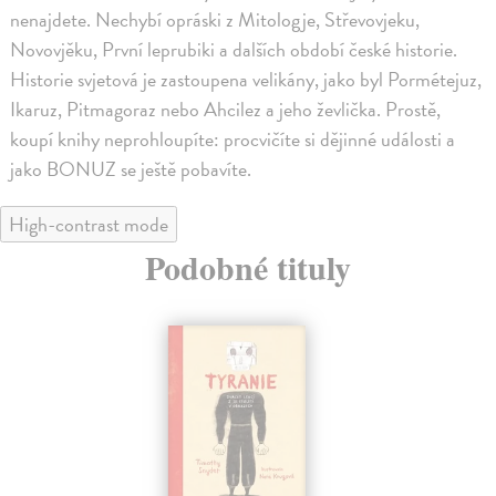
nenajdete. Nechybí opráski z Mitologje, Střevovjeku,
Novovjěku, První leprubiki a dalších období české historie.
Historie svjetová je zastoupena velikány, jako byl Pormétejuz,
Ikaruz, Pitmagoraz nebo Ahcilez a jeho ževlička. Prostě,
koupí knihy neprohloupíte: procvičíte si dějinné události a
jako BONUZ se ještě pobavíte.
High-contrast mode
Podobné tituly