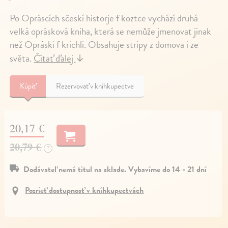
Po Opráscích sčeskí historje f koztce vychází druhá
velká oprásková kniha, která se nemůže jmenovat jinak
než Opráski f krichli. Obsahuje stripy z domova i ze
světa.
Čítať ďalej
↓
Kúpiť
Rezervovať v kníhkupectve
20,17 €
20,79 €
?
Dodávateľ nemá titul na sklade. Vybavíme do 14 - 21 dní
Pozrieť dostupnosť v kníhkupectvách