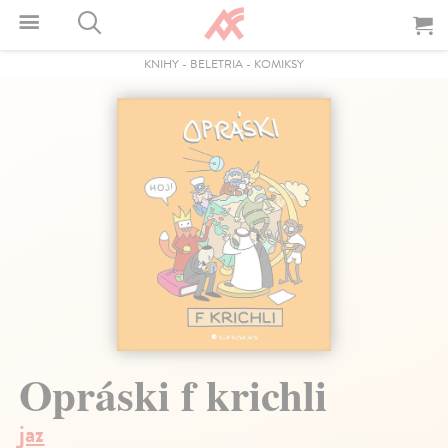
KNIHY
-
BELETRIA
-
KOMIKSY
Opráski f krichli
jaz