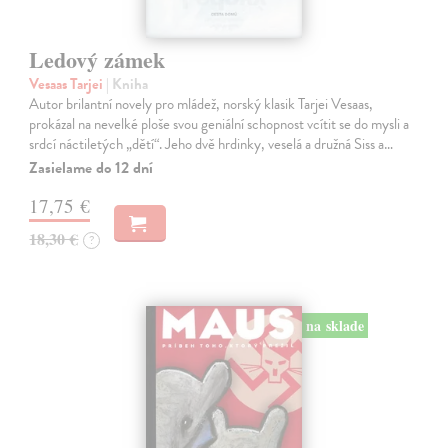
Ledový zámek
Vesaas Tarjei
| Kniha
Autor brilantní novely pro mládež, norský klasik Tarjei Vesaas,
prokázal na nevelké ploše svou geniální schopnost vcítit se do mysli a
srdcí náctiletých „dětí“. Jeho dvě hrdinky, veselá a družná Siss a…
Zasielame do 12 dní
17,75 €
18,30 €
?
na sklade