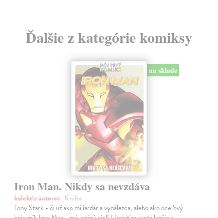
Ďalšie z kategórie komiksy
na sklade
Iron Man. Nikdy sa nevzdáva
kolektív autorov
| Kniha
Tony Stark - či už ako miliardár a vynálezca, alebo ako oceľový
bojovník Iron Man - má jediný cieľ: Urobiť zo sveta lepšie a