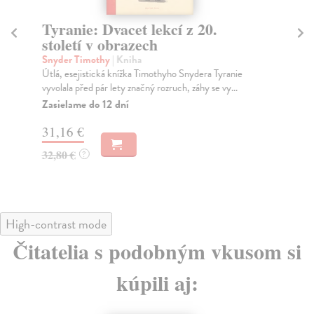
Tyranie: Dvacet lekcí z 20.
J
století v obrazech
Sa
Pát
Snyder Timothy
| Kniha
kre
Útlá, esejistická knížka Timothyho Snydera Tyranie
dev
vyvolala před pár lety značný rozruch, záhy se vy...
Na
Zasielame do 12 dní
20
31,16 €
21
32,80 €
?
High-contrast mode
Čitatelia s podobným vkusom si
kúpili aj: