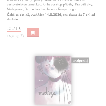
cestovatelskou tematikou. Kniha obsahuje příběhy: Kivi dělá divy,
Madagaskar, Bermudský trojúhelník a Rongo rongo.
Čaká sa dotlač, vychádza 14.8.2026, zasielame do 7 dní od
dotlače
15,71 €
16,20 €
?
predpredaj