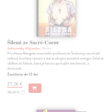
Šílená ze Sacré-Coeur
Jodorowsky Alejandro
| Kniha
Pro Alaina Mangela, emeritního profesora ze Sorbonny, sex ztratil
veškerý živočišný význam a stal se zdrojem posvátné energie. Začal se
oblékat do fialové, která je barvou spirituální otevřenosti, a
skoncoval…
Zasielame do 12 dní
27,26 €
28,10 €
?