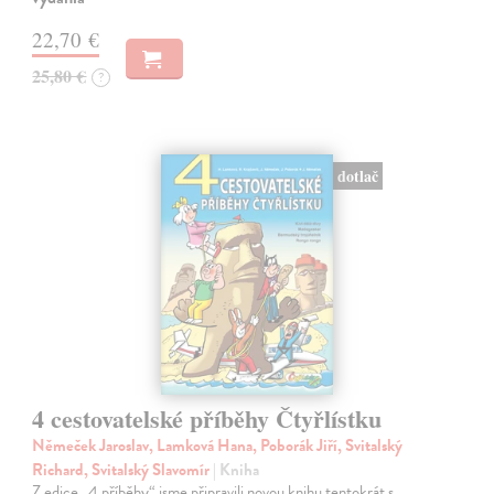
22,70 €
25,80 €
?
dotlač
4 cestovatelské příběhy Čtyřlístku
Němeček Jaroslav, Lamková Hana, Poborák Jiří, Svitalský
Richard, Svitalský Slavomír
| Kniha
Z edice „4 příběhy“ jsme připravili novou knihu tentokrát s