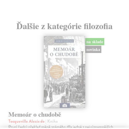
Ďalšie z kategórie filozofia
na sklade
novinka
Memoár o chudobě
Tocqueville Alexis de
| Kniha
První český překlad méně známého díla jedné z nejvýznamnějších