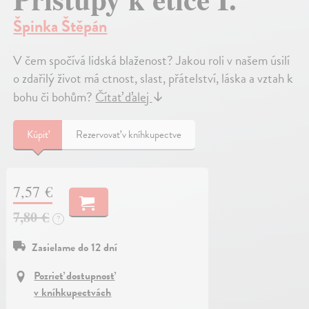
Špinka Štěpán
V čem spočívá lidská blaženost? Jakou roli v našem úsilí
o zdařilý život má ctnost, slast, přátelství, láska a vztah k
bohu či bohům?
Čítať ďalej
↓
Kúpiť
Rezervovať v kníhkupectve
7,57 €
7,80 €
?
Zasielame do 12 dní
Pozrieť dostupnosť
v kníhkupectvách