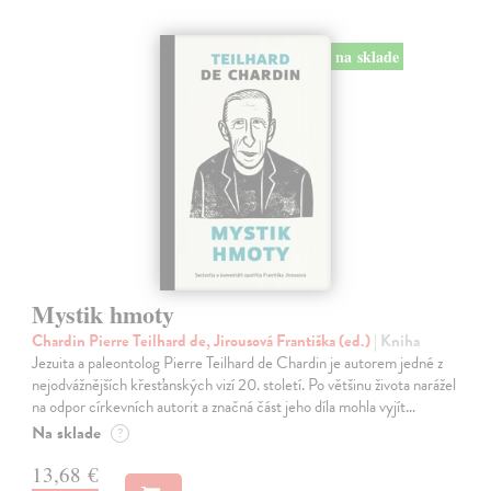
na sklade
Mystik hmoty
Chardin Pierre Teilhard de, Jirousová Františka (ed.)
| Kniha
Jezuita a paleontolog Pierre Teilhard de Chardin je autorem jedné z
nejodvážnějších křesťanských vizí 20. století. Po většinu života narážel
na odpor církevních autorit a značná část jeho díla mohla vyjít…
Na sklade
?
13,68 €