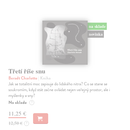
na sklade
novinka
Třetí říše snu
Beradt Charlotte
| Kniha
Jak se totalitní moc zapisuje do lidského nitra? Co se stane se
soukromím, když stát začne ovládat nejen veřejný prostor, ale i
myšlenky a sny?
Na sklade
?
11,25 €
12,50 €
?