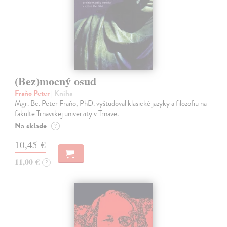
(Bez)mocný osud
Fraňo Peter
| Kniha
Mgr. Bc. Peter Fraňo, PhD. vyštudoval klasické jazyky a filozofiu na
fakulte Trnavskej univerzity v Trnave.
Na sklade
?
10,45 €
11,00 €
?