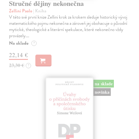
Stručné dějiny nekonečna
Zellini Paolo
| Kniha
V této své první knize Zellini krok za krokem sleduje historický vývoj
matematického pojmu nekonečna a zároveň jej obohacuje o původní
mytické, theologické a literární spekulace, které nekonečno vždy
provázely.…
Na sklade
?
22,14 €
23,30 €
?
na sklade
novinka