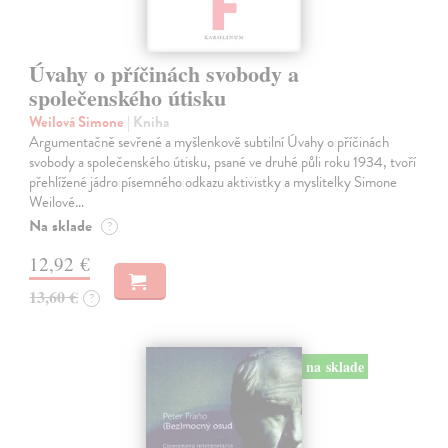
Úvahy o příčinách svobody a
společenského útisku
Weilová Simone
| Kniha
Argumentačně sevřené a myšlenkově subtilní Úvahy o příčinách
svobody a společenského útisku, psané ve druhé půli roku 1934, tvoří
přehlížené jádro písemného odkazu aktivistky a myslitelky Simone
Weilové…
Na sklade
?
12,92 €
13,60 €
?
na sklade