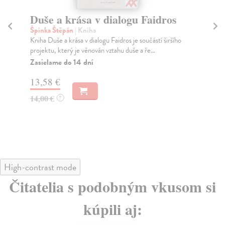
Duše a krása v dialogu Faidros
Un
p
Špinka Štěpán
| Kniha
Kniha Duše a krása v dialogu Faidros je součástí širšího
Hál
projektu, který je věnován vztahu duše a ře...
Kni
pok
Zasielame do 14 dní
Za
13,58 €
6,
14,00 €
?
7,
High-contrast mode
Čitatelia s podobným vkusom si
kúpili aj: