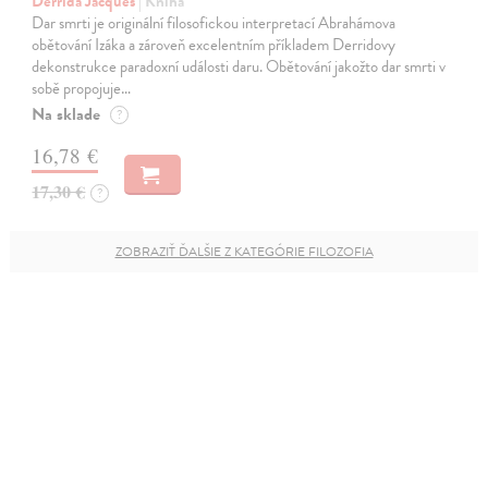
Derrida Jacques
| Kniha
Dar smrti je originální filosofickou interpretací Abrahámova
obětování Izáka a zároveň excelentním příkladem Derridovy
dekonstrukce paradoxní události daru. Obětování jakožto dar smrti v
sobě propojuje…
Na sklade
?
16,78 €
17,30 €
?
ZOBRAZIŤ ĎALŠIE Z KATEGÓRIE FILOZOFIA