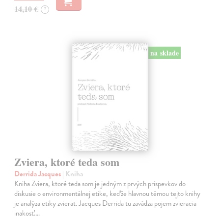
14,10 €
?
na sklade
Zviera, ktoré teda som
Derrida Jacques
| Kniha
Kniha Zviera, ktoré teda som je jedným z prvých príspevkov do
diskusie o environmentálnej etike, keďže hlavnou témou tejto knihy
je analýza etiky zvierat. Jacques Derrida tu zavádza pojem zvieracia
inakosť.…