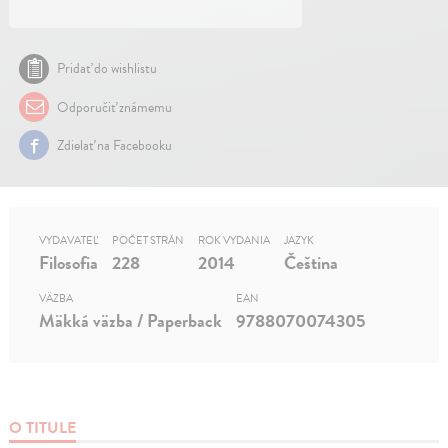
Pridať do wishlistu
Odporučiť známemu
Zdielať na Facebooku
VYDAVATEĽ
POČET STRÁN
ROK VYDANIA
JAZYK
Filosofia
228
2014
Čeština
VÄZBA
EAN
Mäkká väzba / Paperback
9788070074305
O TITULE