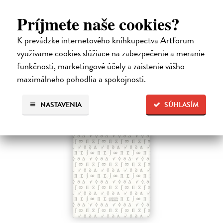
osobností evropské politické filosofie 19. století je doplněn obšírnými
komentáři Ivo Budila, Jana Kellera a Gertrudy Himmelfalberové.
Príjmete naše cookies?
Od…
Na sklade
K prevádzke internetového kníhkupectva Artforum
?
využívame cookies slúžiace na zabezpečenie a meranie
5,94 €
funkčnosti, marketingové účely a zaistenie vášho
6,60 €
?
maximálneho pohodlia a spokojnosti.
NASTAVENIA
SÚHLASÍM
na sklade
novinka