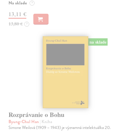
Na sklade
?
13,11 €
13,80 €
?
na sklade
Rozprávanie o Bohu
Byung-Chul Han
| Kniha
Simone Weilová (1909 – 1943) je významná intelektuálka 20.