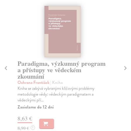
Paradigma, výzkumný program
Mu
a přístupy ve vědeckém
e
zkoumání
Ca
Mon
Ochrana František
| Kniha
mul
Kniha se zabývá vybranými klíčovými problémy
tec
metodologie vědy: vědeckým paradigmatem a
vědeckými pří...
Za
Zasielame do 12 dní
7,
8,63 €
8,
8,90 €
?