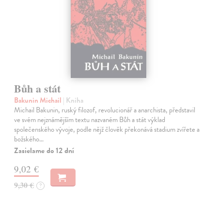
Bůh a stát
Bakunin Michail
| Kniha
Michail Bakunin, ruský filozof, revolucionář a anarchista, představil
ve svém nejznámějším textu nazvaném Bůh a stát výklad
společenského vývoje, podle nějž člověk překonává stadium zvířete a
božského…
Zasielame do 12 dní
9,02 €
9,30 €
?