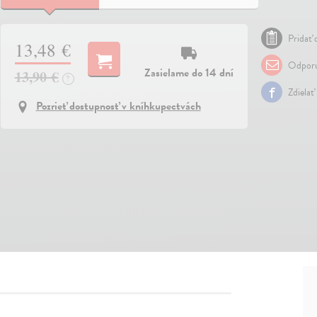
Pridať 
13,48 €
Odporu
Zasielame do 14 dní
13,90 €
?
Zdielať
Pozrieť dostupnosť v kníhkupectvách