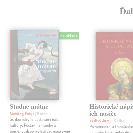
Ďal
na sklade
Studne mútne
Historické nápi
ich nosiče
Getting Peter
| Kniha
Sú ikonickými postavami našej
Šedivý Juraj
| Kniha
kultúry. Postavili im sochy a
Po nemeckej a francúzske
pomenovali po nich ulice, majú svoje
epigrafie (historickej disci