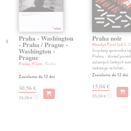
Praha - Washington
Praha noir
- Praha / Prague -
Mandys Pavel (ed.)
| 
Washington -
Svojrázny sprievodca t
Prague
Prahou - štrnásť povie
súčasných českých aut
Prečan Vilém
| Kniha
nadväzuje na bohat...
Zasielame do 12 dní
Zasielame do 12 dní
15,04 €
30,56 €
15,50 €
?
31,50 €
?