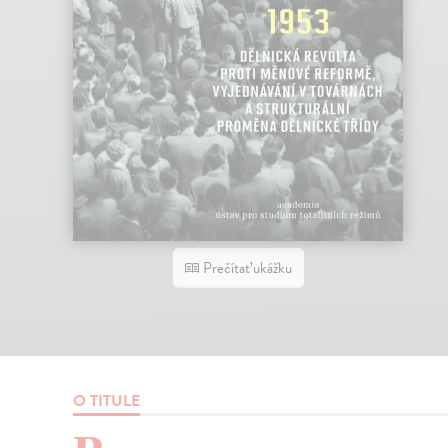
Prečítať ukážku
O TITULE