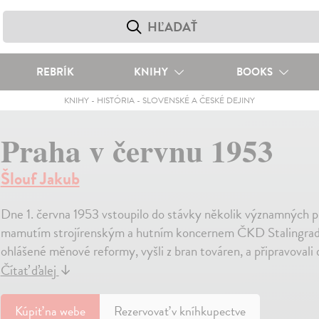
REBRÍK
KNIHY
BOOKS
KNIHY
-
HISTÓRIA
-
SLOVENSKÉ A ČESKÉ DEJINY
Praha v červnu 1953
Šlouf Jakub
Dne 1. června 1953 vstoupilo do stávky několik významných p
mamutím strojírenským a hutním koncernem ČKD Stalingrad. D
ohlášené měnové reformy, vyšli z bran továren, a připravovali
Čítať ďalej
↓
Kúpiť
na webe
Rezervovať v kníhkupectve