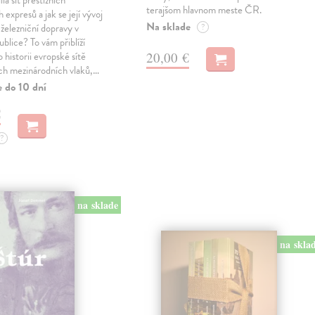
ila síť prestižních
terajšom hlavnom meste ČR.
expresů a jak se její vývoj
Na sklade
 železniční dopravy v
?
blice? To vám přiblíží
20,00 €
 historii evropské sítě
ch mezinárodních vlaků,…
e do 10 dní
€
?
na sklade
na skla