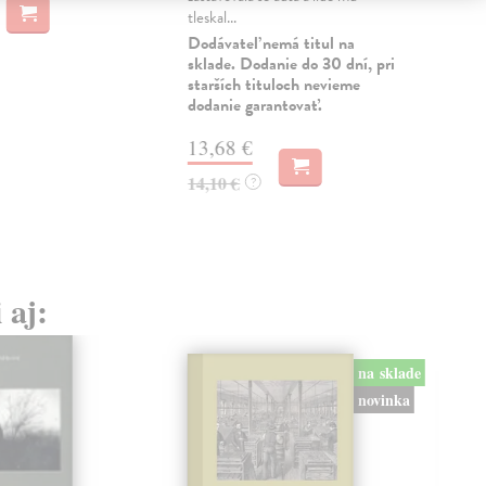
tleskal...
16
Dodávateľ nemá titul na
sklade. Dodanie do 30 dní, pri
16,
starších tituloch nevieme
dodanie garantovať.
13,68 €
14,10 €
?
 aj:
na sklade
novinka