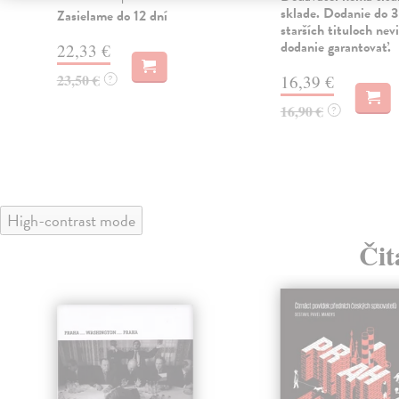
sklade. Dodanie do 3
Zasielame do 12 dní
starších tituloch ne
dodanie garantovať.
22,33 €
23,50 €
16,39 €
?
16,90 €
?
High-contrast mode
Čit