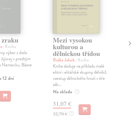
 zraku
Mezi vysokou
Pr
kulturou a
vl
ra
| Kniha
dělnickou třídou
ny výber z diela
Del
 žijúcej v predtým
Kni
Raška Jakub
| Kniha
m Nemecku. Básne
Lenk
Kniha sleduje na příkladu malé
Čec
elitní i elitářské skupiny dělníků
Fra
o 12 dní
vzestup dělnického hnutí v éře
zák...
Zas
Na sklade
?
13
31,07 €
14,
32,70 €
?