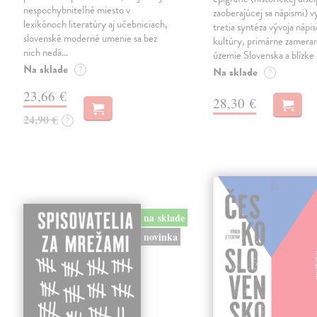
nespochybniteľné miesto v
zaoberajúcej sa nápismi) 
lexikónoch literatúry aj učebniciach,
tretia syntéza vývoja nápis
slovenské moderné umenie sa bez
kultúry, primárne zamera
nich nedá…
územie Slovenska a blízke 
Na sklade
?
Na sklade
?
23,66 €
28,30 €
24,90 €
?
na sklade
novinka