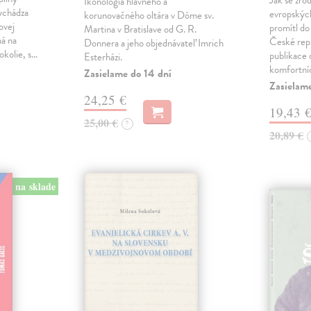
Jak se zrod
Ikonológia hlavného a
vychádza
evropských 
korunovačného oltára v Dóme sv.
ovej
promítl do
Martina v Bratislave od G. R.
ná na
České repu
Donnera a jeho objednávateľ Imrich
okolie, s…
publikace o
Esterházi.
komfortní
Zasielame do 14 dní
Zasielam
24,25 €
19,43 
25,00 €
?
20,89 €
na sklade