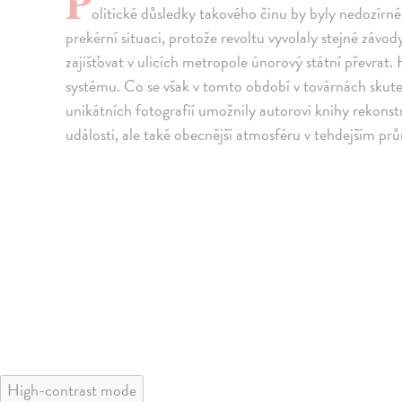
P
olitické důsledky takového činu by byly nedozírné
prekérní situaci, protože revoltu vyvolaly stejné závod
zajišťovat v ulicích metropole únorový státní převrat. 
systému. Co se však v tomto období v továrnách sk
unikátních fotografií umožnily autorovi knihy rekon
události, ale také obecnější atmosféru v tehdejším pr
High-contrast mode