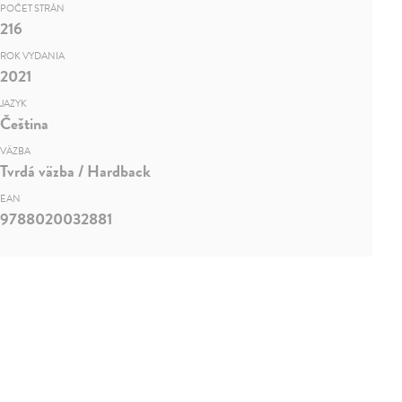
POČET STRÁN
216
ROK VYDANIA
2021
JAZYK
Čeština
VÄZBA
Tvrdá väzba / Hardback
EAN
9788020032881