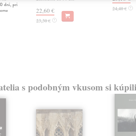
0 dní, pri
24,40 €
?
vieme
22,60 €
23,30 €
?
atelia s podobným vkusom si kúpili