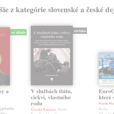
šie z kategórie slovenské a české de
novinka
na sklade
sy a
V službách štátu,
EuroCi
cirkvi, vlastného
které 
rodu
Harák Mar
j príručke
Kniha
Orviská Katarína
| Kniha
plíny