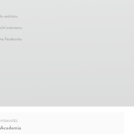
do wishlistu
čiť známemu
 na Facebooku
VYDAVATEĽ
Academia