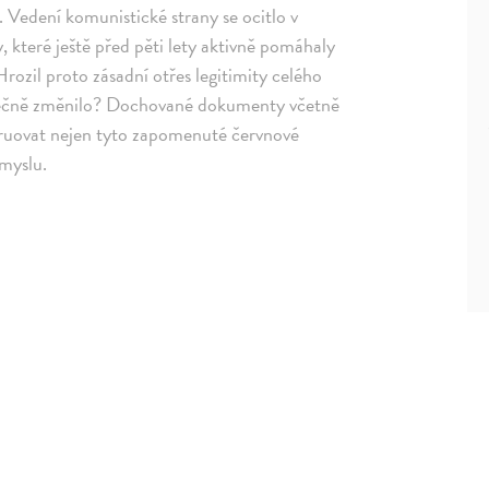
. Vedení komunistické strany se ocitlo v
y, které ještě před pěti lety aktivně pomáhaly
Hrozil proto zásadní otřes legitimity celého
utečně změnilo? Dochované dokumenty včetně
struovat nejen tyto zapomenuté červnové
ůmyslu.