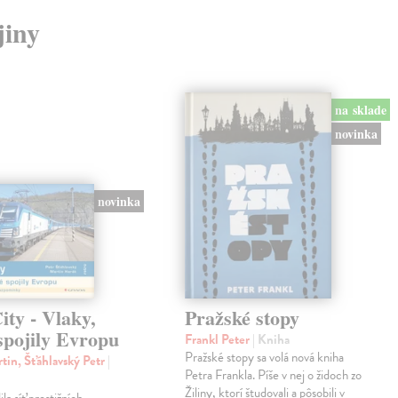
jiny
na sklade
novinka
novinka
ty - Vlaky,
Pražské stopy
spojily Evropu
Frankl Peter
| Kniha
Pražské stopy sa volá nová kniha
tin, Šťáhlavský Petr
|
Petra Frankla. Píše v nej o židoch zo
Žiliny, ktorí študovali a pôsobili v