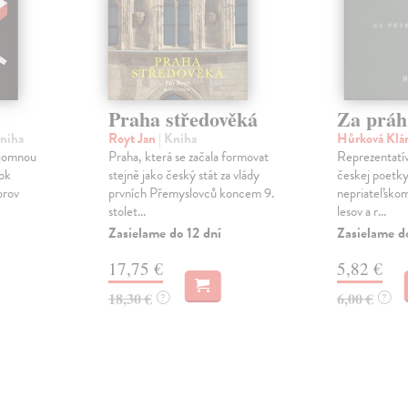
Praha středověká
Za práh
Kniha
Royt Jan
| Kniha
Hůrková Klá
ajomnou
Praha, která se začala formovat
Reprezentatív
dok
stejně jako český stát za vlády
českej poetky
orov
prvních Přemyslovců koncem 9.
nepriateľsko
stolet...
lesov a r...
Zasielame do 12 dní
Zasielame d
17,75 €
5,82 €
18,30 €
6,00 €
?
?