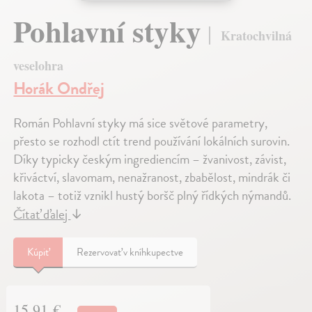
Pohlavní styky
Kratochvilná
veselohra
Horák Ondřej
Román Pohlavní styky má sice světové parametry,
přesto se rozhodl ctít trend používání lokálních surovin.
Díky typicky českým ingrediencím – žvanivost, závist,
křiváctví, slavomam, nenažranost, zbabělost, mindrák či
lakota – totiž vznikl hustý boršč plný řídkých nýmandů.
Čítať ďalej
↓
Kúpiť
Rezervovať v kníhkupectve
15,91 €