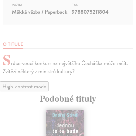
VÄZBA
EAN
Mäkká väzba / Paperback
9788075211804
O TITULE
S
rdcervoucí konkurs na největšího Čecháčka může začít.
Zvítězí některý z ministrů kultury?
High-contrast mode
Podobné tituly