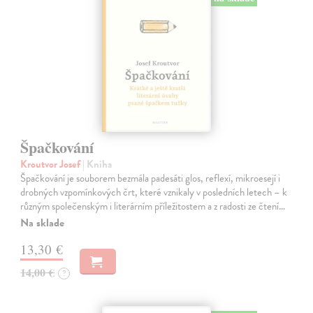
Špačkování
Kroutvor Josef
| Kniha
Špačkování je souborem bezmála padesáti glos, reflexí, mikroesejí i
drobných vzpomínkových črt, které vznikaly v posledních letech – k
různým společenským i literárním příležitostem a z radosti ze čtení…
Na sklade
13,30 €
14,00 €
?