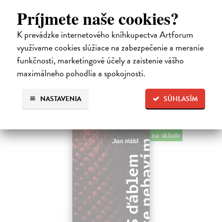
Kundera Milan
| Kniha
Príjmete naše cookies?
Pomalost, chronologicky první ze čtyř románů Milana Kundery
napsaných francouzsky, vychází v českém překladu Anny
K prevádzke internetového kníhkupectva Artforum
Kareninové. Vydávání Kunderových románů v českém jazyce se
využívame cookies slúžiace na zabezpečenie a meranie
uzavírá.
funkčnosti, marketingové účely a zaistenie vášho
Na sklade
maximálneho pohodlia a spokojnosti.
14,73 €
15,50 €
NASTAVENIA
SÚHLASÍM
?
na sklade