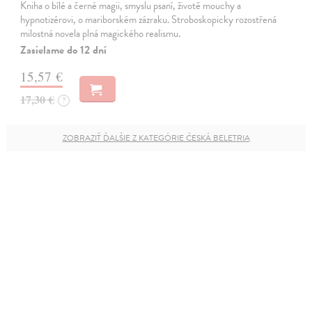
Kniha o bílé a černé magii, smyslu psaní, životě mouchy a
hypnotizérovi, o mariborském zázraku. Stroboskopicky rozostřená
milostná novela plná magického realismu.
Zasielame do 12 dní
15,57 €
17,30 €
?
ZOBRAZIŤ ĎALŠIE Z KATEGÓRIE ČESKÁ BELETRIA