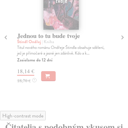
Jednou to tu bude tvoje
K
Štindl Ondřej
| Kniha
Št
Titul nového románu Ondřeje Štindla obsahuje sdělení,
Rom
jež je přímočaré a jasné jen zdánlivě. Kdo a k...
Kaž
Zasielame do 12 dní
Na
18,14 €
15
18,70 €
16
?
High-contrast mode
Čitatelia s podobným vkusom si