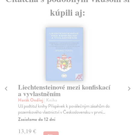
kúpili aj:
Liechtensteinové mezi konfiskací
N
a vyvlastněním
Oh
Lét
Horák Ondřej
| Kniha
Bás
Už podtitul knihy Příspěvek k poválečným zásahům do
pozemkového vlastnictví v Československu v první...
Za
Zasielame do 12 dní
9,
13,19 €
10