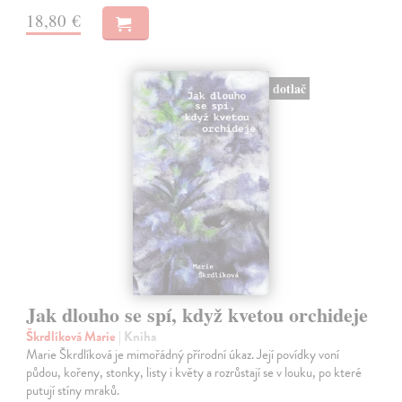
18,80 €
dotlač
Jak dlouho se spí, když kvetou orchideje
Škrdlíková Marie
| Kniha
Marie Škrdlíková je mimořádný přírodní úkaz. Její povídky voní
půdou, kořeny, stonky, listy i květy a rozrůstají se v louku, po které
putují stíny mraků.