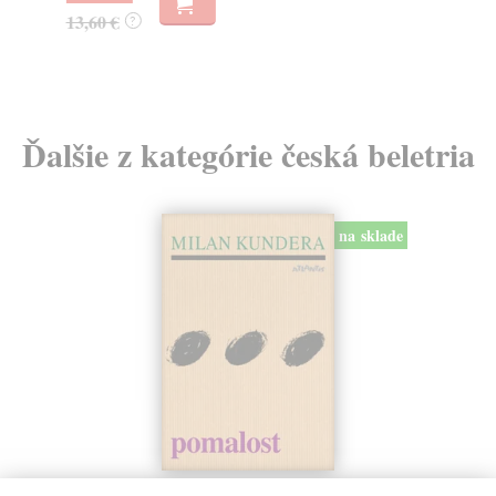
13,60 €
?
Ďalšie z kategórie česká beletria
na sklade
Pomalost