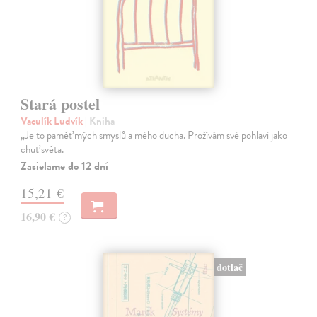
Stará postel
Vaculík Ludvík
| Kniha
„Je to paměť mých smyslů a mého ducha. Prožívám své pohlaví jako
chuť světa.
Zasielame do 12 dní
15,21 €
16,90 €
?
dotlač