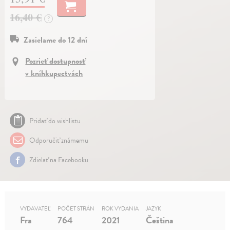
16,40 €
?
Zasielame do 12 dní
Pozrieť dostupnosť
v kníhkupectvách
Pridať do wishlistu
Odporučiť známemu
Zdielať na Facebooku
VYDAVATEĽ
POČET STRÁN
ROK VYDANIA
JAZYK
Fra
764
2021
Čeština