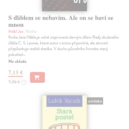
S ďáblem se nebavím. Ale on se baví se
mnou
Hábl Jan
| Kniha
Kniha Jana Hábla je volně inspirovaná slavným dílem Rady zkušeného
ďábla C. S. Lewise, které autor s úctou připomíná, ale zároveň
přizpůsobuje realitě dneška. V duchu původního formátu starý
pokušitel…
Na sklade
7,13 €
7,50 €
?
novinka