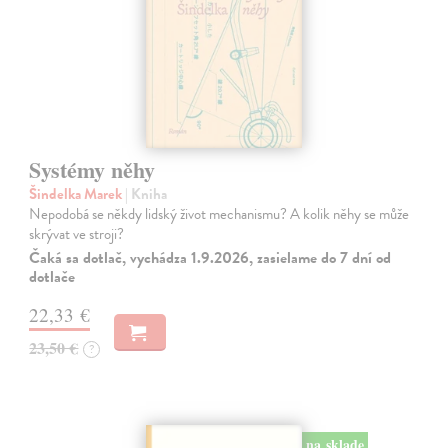
Systémy něhy
Šindelka Marek
| Kniha
Nepodobá se někdy lidský život mechanismu? A kolik něhy se může
skrývat ve stroji?
Čaká sa dotlač, vychádza 1.9.2026, zasielame do 7 dní od
dotlače
22,33 €
23,50 €
?
na sklade