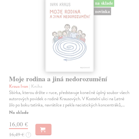
na sklade
novinka
Moje rodina a jiná nedorozumění
Kraus Ivan
| Kniha
Sbírka, kterou držíte v ruce, představuje konečně úplný soubor všech
autorových povídek o rodině Krausových. V Kostelní ulici na Letné
žilo po boku tatínka, navrátilce z pekla nacistických koncentráků,…
Na sklade
16,00 €
16,49 €
?