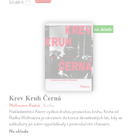
23,40 €
?
na sklade
Krev Kruh Černá
Wollmann Radek
| Kniha
Nakladatelství Alarm vydává druhou prozaickou knihu. Kniha od
Radka Wollmanna je návratem do konce devadesátých let, kdy se
subkultury po svém vypořádávaly s porevolučním chaosem.
Na sklade