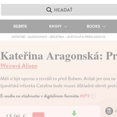
REBRÍK
KNIHY
BOOKS
OSTATNÉ
-
AUDIOKNIHY
-
BELETRIA – SVETOVÁ A PREKLADOVÁ
Kateřina Aragonská: P
Weirová Alison
Měli si být oporou a stvrdili to před Bohem. Avšak jen ona na 
španělská infantka Catalina bude muset důkladně obrnit proti
E-audio na stiahnutie v digitálnom formáte
MP3
?
P
15,96 €