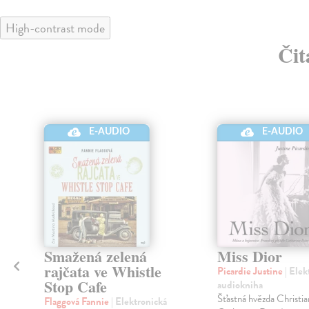
High-contrast mode
Čit
E-AUDIO
E-AUDIO
Smažená zelená
Miss Dior
rajčata ve Whistle
Picardie Justine
| Elek
Stop Cafe
audiokniha
Šťastná hvězda Christia
a
Flaggová Fannie
| Elektronická