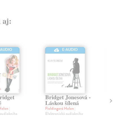
 aj:
-AUDIO
E-AUDIO
ridget
Bridget Jonesová -
Dí
é
Láskou šílená
Jo
 Helen
|
Fieldingová Helen
|
Fie
 audiokniha
Elektronická audiokniha
Ele