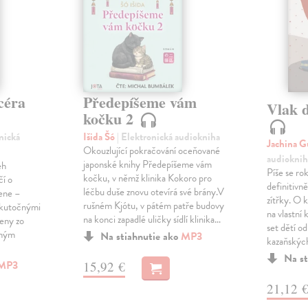
céra
Předepíšeme vám
Vlak 
kočku 2
onická
Išida Šó
| Elektronická audiokniha
Jachina G
Okouzlující pokračování oceňované
audioknih
japonské knihy Předepíšeme vám
eh
Píše se ro
kočku, v němž klinika Kokoro pro
čí o
definitivně 
léčbu duše znovu otevírá své brány.V
žene –
zítřky. O k
rušném Kjótu, v pátém patře budovy
 skutočnými
na vlastní
na konci zapadlé uličky sídlí klinika…
ženy zo
set dětí od
eným
Na stiahnutie ako
MP3
kazaňskýc
Na st
MP3
15,92 €
21,12 