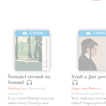
E-AUDIO
E-AUDI
Šestnáct stromů na
Yentl a jiné po
Sommě
Mytting Lars
| Elektronická
Singer Isaac Bashevis
|
audiokniha
Elektronická audiokniha
Co je v životě důležitější než poznat
Yentl, mladá žena, která se
vlastní kořeny? Edvard je chce
tradici.V Singerových kni