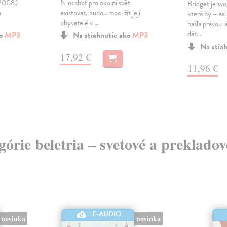
–2008)
Nincshof pro okolní svět
Bridget je svo
a
existovat, budou moci žít její
která by – asi
obyvatelé v ...
našla pravou l
dát...
ko
MP3
Na stiahnutie ako
MP3
Na stia
17,92 €
11,96 €
egórie beletria – svetové a preklado
E-AUDIO
novinka
novinka