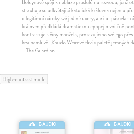
Boleynové spějí k neblaze proslulému rozvodu, jenž o
strachuje se odkvétající katolická královna nejen o p
o legitimní nároky své jediné dcery, ale i o spásuvlas
královen předkládá dramatickou epopej o vnitřně poctiv
kontrastuje s činy manžela, prosazujícího své ego přes
krvi nemluvě.„Kouzlo Weirové tkví v paletě jemných det
– The Guardian
High-contrast mode
E-AUDIO
E-AUDIO