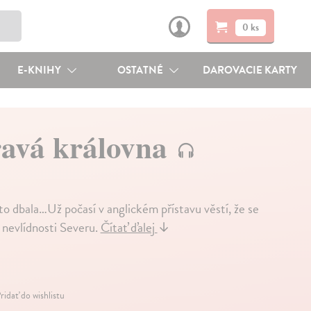
0 ks
E-KNIHY
OSTATNÉ
DAROVACIE KARTY
ravá královna
to dbala…Už počasí v anglickém přístavu věstí, že se
 nevlídnosti Severu.
Čítať ďalej
↓
ridať do wishlistu