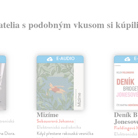
atelia s podobným vkusom si kúpili
E-AUDIO
E
Mizíme
Deník B
Jonesov
tronická
Sebauerová Johanna
|
Elektronická audiokniha
Fieldingová
na Diora.
Když přestane rakouská vesnička
Elektronická