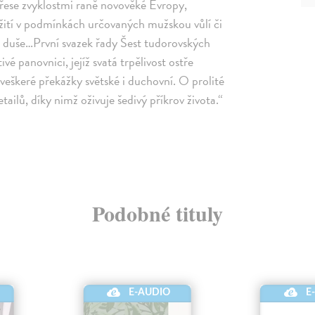
třese zvyklostmi raně novověké Evropy,
řežití v podmínkách určovaných mužskou vůlí či
tní duše…První svazek řady Šest tudorovských
é panovnici, jejíž svatá trpělivost ostře
 veškeré překážky světské i duchovní. O prolité
ailů, díky nimž oživuje šedivý příkrov života.“
Podobné tituly
E-AUDIO
E