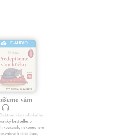
E-AUDIO
píšeme vám
u
 Elektronická audiokniha
ponský bestseller o
h kožíšcích, nekonečném
opravdové kočičí lásce,