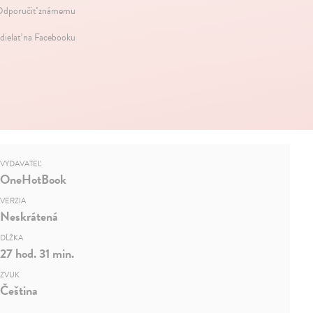
dporučiť známemu
dielať na Facebooku
VYDAVATEĽ
OneHotBook
VERZIA
Neskrátená
DĹŽKA
27 hod. 31 min.
ZVUK
Čeština