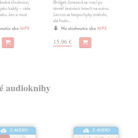
bodná třicátnice,
Bridget Jonesová se vrací po
Trhl
 jako každý – ráda
téměř šestnácti letech na scénu.
zpět
ásku. Jen si musí
Leccos se bezpochyby změnilo,
kdy 
ale hodn...
A to 
hnutie ako
MP3
Na stiahnutie ako
MP3
15,96 €
11
vé audioknihy
E-AUDIO
E-AUDIO