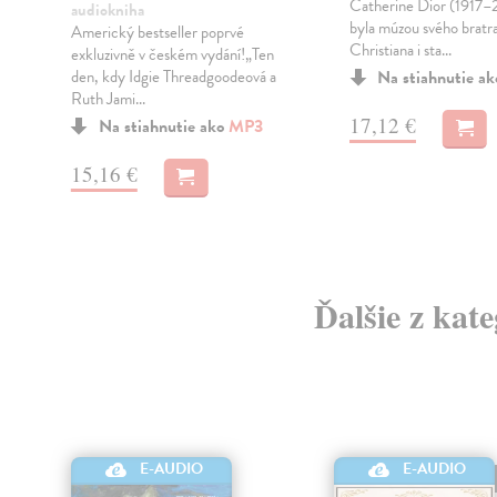
Catherine Dior (1917
audiokniha
byla múzou svého bratr
Americký bestseller poprvé
Christiana i sta...
exkluzivně v českém vydání!„Ten
den, kdy Idgie Threadgoodeová a
Na stiahnutie a
Ruth Jami...
17,12 €
Na stiahnutie ako
MP3
15,16 €
Ďalšie z kat
E-AUDIO
E-AUDIO