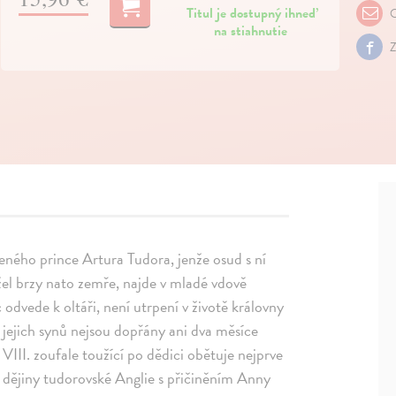
Titul je dostupný ihneď
O
na stiahnutie
Z
ozeného prince Artura Tudora, jenže osud s ní
el brzy nato zemře, najde v mladé vdově
c odvede k oltáři, není utrpení v životě královny
ejich synů nejsou dopřány ani dva měsíce
 VIII. zoufale toužící po dědici obětuje nejprve
o dějiny tudorovské Anglie s přičiněním Anny