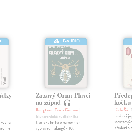
O
E-AUDIO
vídky
Zrzavý Orm: Plavci
Přede
na západ
kočk
Bengtsson Frans Gunnar
|
Išida Šó
|
Laskavý ja
Elektronická audiokniha
sametovýc
 vzpírá
Klasická kniha o námořních
předení a 
hách je
výpravách vikingů v 10.