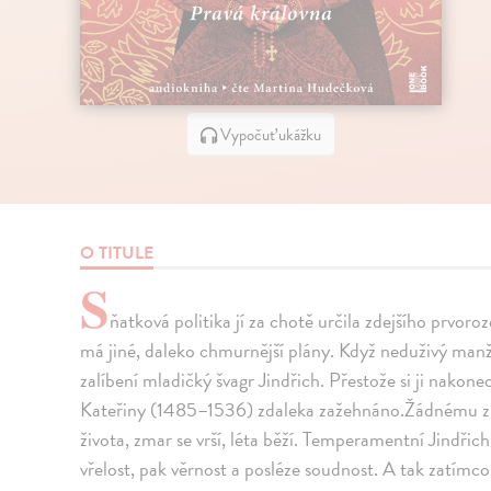
Vypočuť ukážku
O TITULE
S
ňatková politika jí za chotě určila zdejšího prvor
má jiné, daleko chmurnější plány. Když neduživý manž
zalíbení mladičký švagr Jindřich. Přestože si ji nakone
Kateřiny (1485–1536) zdaleka zažehnáno.Žádnému z j
života, zmar se vrší, léta běží. Temperamentní Jindřich
vřelost, pak věrnost a posléze soudnost. A tak zatímc