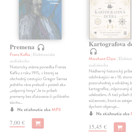
Kartografova d
Premena
Franz Kafka
| Elektronická
Marchant Clare
| Elektr
audiokniha
audiokniha
Notoricky známa poviedka Franza
Nádherný historický príb
Kafku z roku 1915, v ktorej sa
odohrávajúci sa v 16. storo
obchodný cestujúci Gregor Samsa
pozoruhodnej a odvážnej 
jedného rána prebudí v posteli ako
kartografke, inšpirovaný
„odporný hmyz“.Je to príbeh
udalosťami. A tiež príbeh 
premeny bez zľutovania či prílišného
súčasnosti, ktorá zo zataj
súcitu…
dychom objavuje…
Na stiahnutie ako
MP3
Na stiahnutie ako
7,00 €
15,45 €