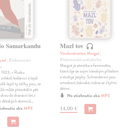
do Samarkandu
Mazl tov
Vanderstraeten Margot
|
Elektronická audiokniha
uzel
| Elektronická
Margot je ateistka a feministka,
a
která žije se svým íránským přítelem
k 1923, v Rusku
a studuje jazyky. Schneiderovi jsou
zvítězili bolševici a lepší
ortodoxní židovská rodina se čtyřmi
olik lepší ty zítřky jsou, se
dětmi.
 kůži může přesvědčit pět
 dvou do dvanácti let z
Na stiahnutie ako
MP3
h dětských domovů…
14,00 €
iahnutie ako
MP3
€