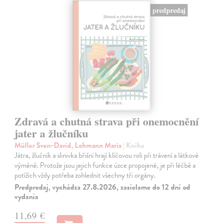
predpredaj
Zdravá a chutná strava při onemocnění
jater a žlučníku
Müller Sven-David, Lohmann Maria
| Kniha
Játra, žlučník a slinivka břišní hrají klíčovou roli při trávení a látkové
výměně. Protože jsou jejich funkce úzce propojené, je při léčbě a
potížích vždy potřeba zohlednit všechny tři orgány.
Predpredaj, vychádza 27.8.2026, zasielame do 12 dní od
vydania
11,69 €