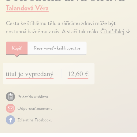
Talandová Věra
Cesta ke štíhlému tělu a zářícímu zdraví může být
dostupná každému z nás. A stačí tak málo.
Čítať ďalej
↓
Kúpiť
Rezervovať v kníhkupectve
titul je vypredaný
12,60 €
Pridať do wishlistu
Odporučiť známemu
Zdielať na Facebooku