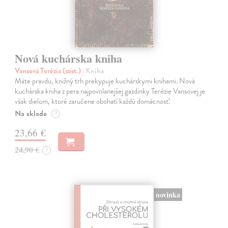
Nová kuchárska kniha
Vansová Terézia (zost.)
| Kniha
Máte pravdu, knižný trh prekypuje kuchárskymi knihami. Nová
kuchárska kniha z pera najpovolanejšej gazdinky Terézie Vansovej je
však dielom, ktoré zaručene obohatí každú domácnosť.
Na sklade
?
23,66 €
24,90 €
?
novinka