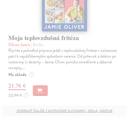
Moja teplovzdušná fritéza
Oliver Jamie
| Kniha
Rýchla a pohodlná príprava jedál v teplovzdušnej fritéze v súčasnosti
patrí k najobľúbenejším spôsobom varenia. Od polievok a šalátov po
cestoviny či dezerty - Jamie Oliver ponúka osvedčené a zábavné
recepty,…
Na sklade
?
21,76 €
22,90 €
?
ZOBRAZIŤ ĎALŠIE Z KATEGÓRIE KUCHÁRKY, JEDLÁ, NÁPOJE