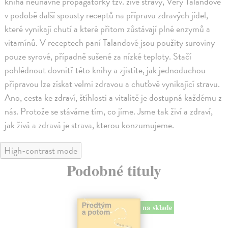
kniha neúnavné propagátorky tzv. živé stravy, Věry Talandové
v podobě další spousty receptů na přípravu zdravých jídel,
které vynikají chutí a které přitom zůstávají plné enzymů a
vitamínů. V receptech paní Talandové jsou použity suroviny
pouze syrové, případně sušené za nízké teploty. Stačí
pohlédnout dovnitř této knihy a zjistíte, jak jednoduchou
přípravou lze získat velmi zdravou a chuťově vynikající stravu.
Ano, cesta ke zdraví, štíhlosti a vitalitě je dostupná každému z
nás. Protože se stáváme tím, co jíme. Jsme tak živí a zdraví,
jak živá a zdravá je strava, kterou konzumujeme.
High-contrast mode
Podobné tituly
na sklade