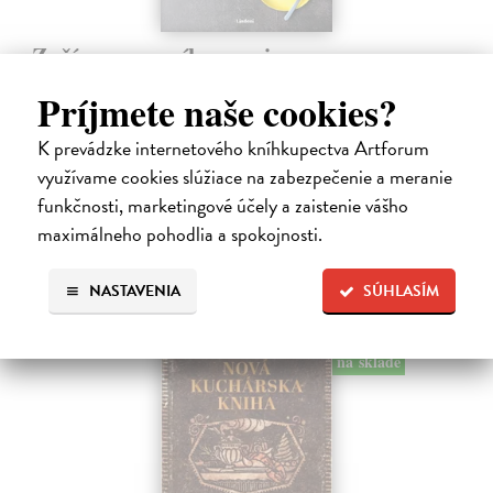
Začíname s príkrmami
Tkáčová Judita, Pivrncová Eliška, Kuřátková Petra, Vrábelová
Príjmete naše cookies?
Tereza
| Kniha
Prvé jedlo dieťatka je preň tým najdôležitejším míľnikom. A pre
K prevádzke internetového kníhkupectva Artforum
rodičov zas veľkým orieškom.
využívame cookies slúžiace na zabezpečenie a meranie
Čaká sa dotlač, vychádza 11.9.2026, zasielame do 12 dní od
dotlače
funkčnosti, marketingové účely a zaistenie vášho
maximálneho pohodlia a spokojnosti.
16,48 €
16,99 €
?
NASTAVENIA
SÚHLASÍM
na sklade