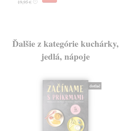
32,85 €
?
24
Ďalšie z kategórie kuchárky,
jedlá, nápoje
dotlač