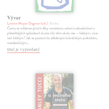
Vývar
Lorenz-Meyer Dagmar (ed.)
| Kniha
Čemu se můžeme přiučit díky romskému vaření a zahradničení o
přátelštějších způsobech života vůči těm okolo nás — lidským i více-
než-lidským? Jak se postavit ke zdědeným kulinářským praktikám,
metabolickým…
titul je vypredaný