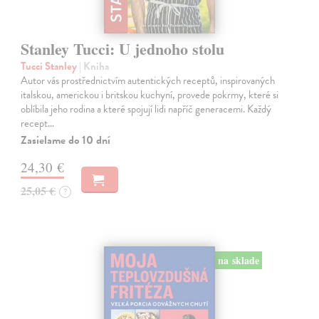
Stanley Tucci: U jednoho stolu
Tucci Stanley
| Kniha
Autor vás prostřednictvím autentických receptů, inspirovaných
italskou, americkou i britskou kuchyní, provede pokrmy, které si
oblíbila jeho rodina a které spojují lidi napříč generacemi. Každý
recept…
Zasielame do 10 dní
24,30 €
25,05 €
?
na sklade