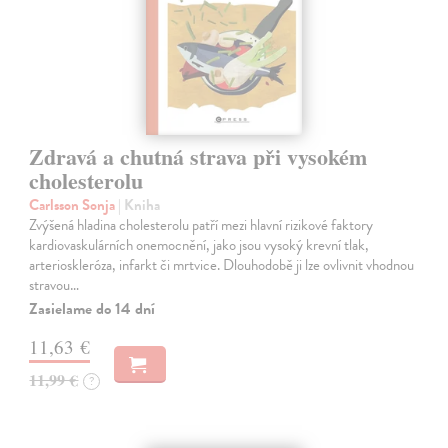
Zdravá a chutná strava při vysokém
cholesterolu
Carlsson Sonja
| Kniha
Zvýšená hladina cholesterolu patří mezi hlavní rizikové faktory
kardiovaskulárních onemocnění, jako jsou vysoký krevní tlak,
arterioskleróza, infarkt či mrtvice. Dlouhodobě ji lze ovlivnit vhodnou
stravou…
Zasielame do 14 dní
11,63 €
11,99 €
?