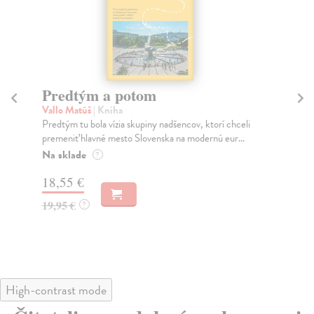
Predtým a potom
Mě
Vallo Matúš
| Kniha
Mu
Predtým tu bola vízia skupiny nadšencov, ktorí chceli
Ty 
premeniť hlavné mesto Slovenska na modernú eur...
jeh
Na sklade
Na
?
18,55 €
31
19,95 €
32
?
High-contrast mode