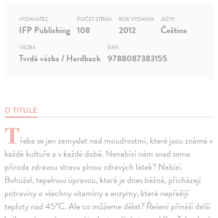
VYDAVATEĽ
POČET STRÁN
ROK VYDANIA
JAZYK
IFP Publishing
108
2012
Čeština
VÄZBA
EAN
Tvrdá väzba / Hardback
9788087383155
O TITULE
T
řeba se jen zamyslet nad moudrostmi, které jsou známé v
každé kultuře a v každé době. Nenabízí nám snad sama
příroda zdravou stravu plnou zdravých látek? Nabízí.
Bohužel, tepelnou úpravou, která je dnes běžná, přicházejí
potraviny o všechny vitamíny a enzymy, které nepřežijí
teploty nad 45°C. Ale co můžeme dělat? Řešení přináší další