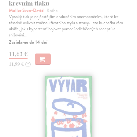
krevním tlaku
Muller Sven-David
| Kniha
Vysoký tlak je nejčastějším civilizačním onemocněním, které lze
zásadně ovlivnit změnou životního stylu a stravy. Tato kuchařka vám
ukáže, jak s hypertenzí bojovat pomocí odlehčených receptů a
snižování…
Zasielame do 14 dní
11,63 €
11,99 €
?