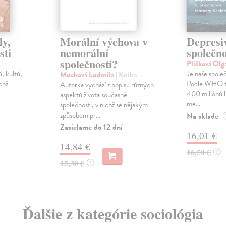
ly,
Morální výchova v
Depresi
sti
nemorální
společno
společnosti?
Plíčková Olg
ů, kultů,
Je naše spole
Muchová Ludmila
| Kniha
chž
Podle WHO tr
Autorka vychází z popisu různých
400 miliónů li
aspektů života současné
me...
společnosti, v nichž se nějakým
způsobem pr...
Na sklade
Zasielame do 12 dní
16,01 €
14,84 €
16,50 €
?
15,30 €
?
Ďalšie z kategórie sociológia