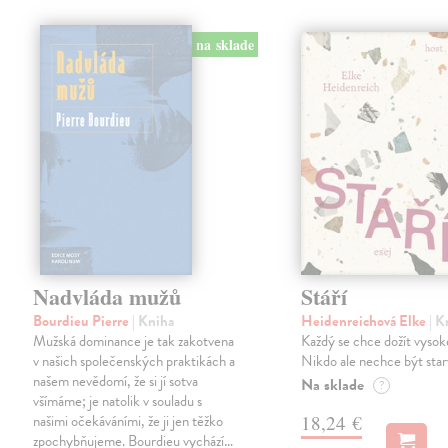
na sklade
Nadvláda mužů
Stáří
Bourdieu Pierre
| Kniha
Heidenreichová Elke
| K
Mužská dominance je tak zakotvena
Každý se chce dožít vysok
v našich společenských praktikách a
Nikdo ale nechce být star
našem nevědomí, že si jí sotva
Na sklade
?
všímáme; je natolik v souladu s
našimi očekáváními, že ji jen těžko
18,24 €
zpochybňujeme. Bourdieu vychází…