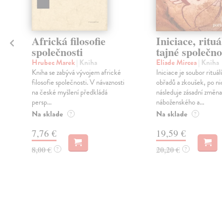
Africká filosofie
Iniciace, rituá
společnosti
tajné společno
Hrubec Marek
| Kniha
Eliade Mircea
| Kniha
Kniha se zabývá vývojem africké
Iniciace je soubor rituál
filosofie společnosti. V návaznosti
obřadů a zkoušek, po ni
na české myšlení předkládá
následuje zásadní změna
persp...
náboženského a...
Na sklade
Na sklade
?
?
7,76 €
19,59 €
8,00 €
20,20 €
?
?