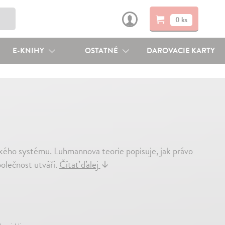
0 ks
E-KNIHY
OSTATNÉ
DAROVACIE KARTY
kého systému. Luhmannova teorie popisuje, jak právo
polečnost utváří.
Čítať ďalej
↓