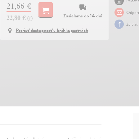
Pridať 
21,66 €
Odporu
Zasielame do 14 dní
22,80 €
?
Zdielať
Pozrieť dostupnosť v kníhkupectvách