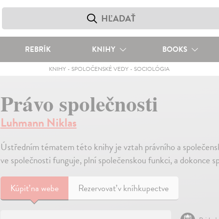
REBRÍK
KNIHY
BOOKS
KNIHY
-
SPOLOČENSKÉ VEDY
-
SOCIOLÓGIA
Právo společnosti
Luhmann Niklas
Ústředním tématem této knihy je vztah právního a společens
ve společnosti funguje, plní společenskou funkci, a dokonce s
Kúpiť
na webe
Rezervovať v kníhkupectve