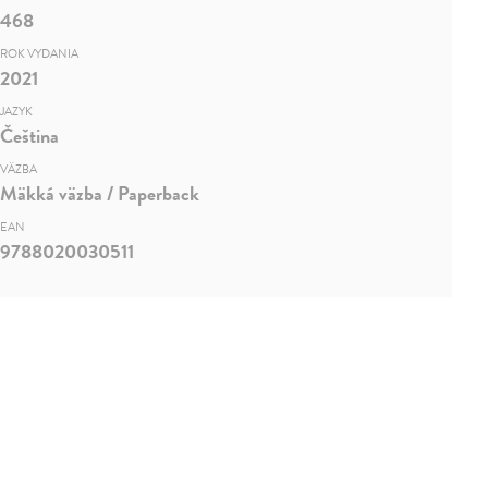
468
ROK VYDANIA
2021
JAZYK
Čeština
VÄZBA
Mäkká väzba / Paperback
EAN
9788020030511