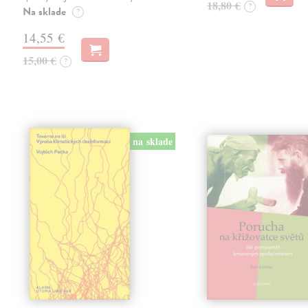
18,80 €
?
Na sklade
?
14,55 €
15,00 €
?
na sklade