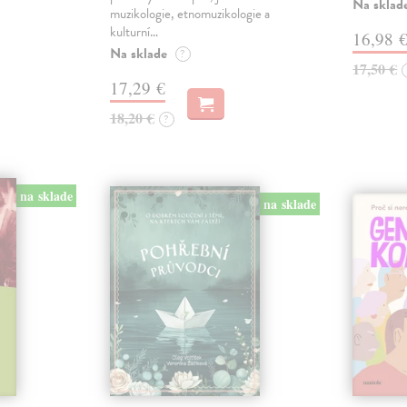
Na sklad
muzikologie, etnomuzikologie a
kulturní…
16,98 
Na sklade
?
17,50 €
17,29 €
18,20 €
?
na sklade
na sklade