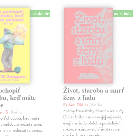
na sklade
na sklade
ochopiť
Život, staroba a smrť
bu, keď máte
ženy z ľudu
ze
Eribon Didier
| Kniha
Známy francúzsky filozof a sociológ
im 'S
| Kniha
Didier Eribon sa vo svojej najnovšej
piť chudobu, keď máte
eseji vracia do obdobia posledných
 chudobu si môžete sami.
rokov, mesiacov a dní života svojej
 len o nedostatku peňazí.
matky, ktorá zomrela v