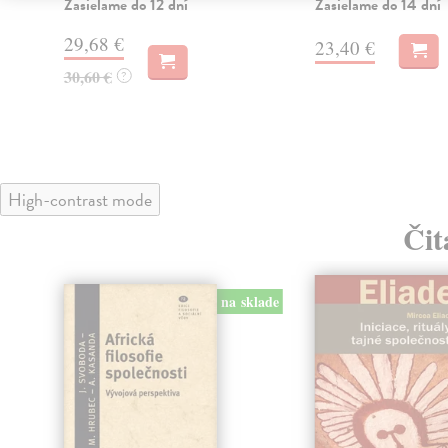
Zasielame do 12 dní
Zasielame do 14 dní
29,68 €
23,40 €
30,60 €
?
High-contrast mode
Čit
na sklade