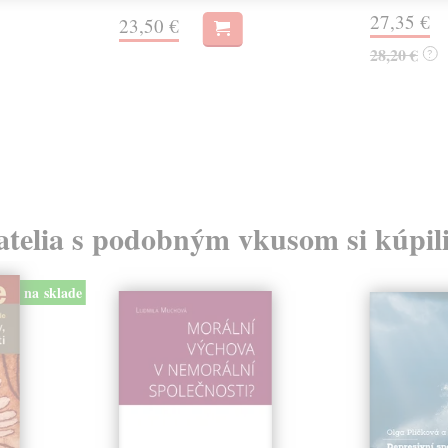
27,35 €
23,50 €
28,20 €
?
atelia s podobným vkusom si kúpili
na sklade