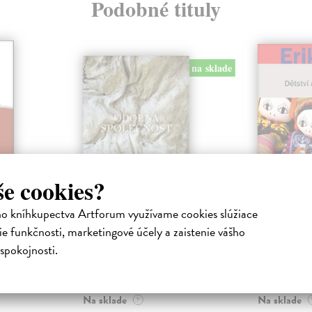
Podobné tituly
na sklade
še cookies?
a
Odolná společnost
Dětství 
ho kníhkupectva Artforum využívame cookies slúžiace
Koubová Alice
| Kniha
Erikson Erik
e funkčnosti, marketingové účely a zaistenie vášho
Kniha Odolná společnost. Mezi
Slavný psycho
 Kniha
spokojnosti.
bezmocí a tyranií filosofky Alice
Erikson vyšel 
o základní
Koubové a literární
dětského vývoj
ntům
dokumentaristky ...
popis ...
ol
Na sklade
Na sklade
?