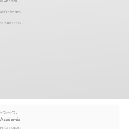
do wishlistu
čiť známemu
 na Facebooku
VYDAVATEĽ
Academia
POČET STRÁN