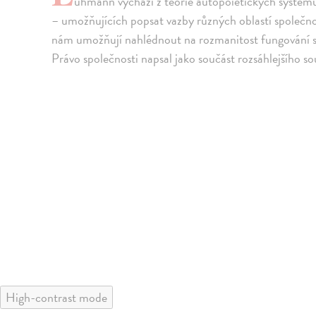
uhmann vychází z teorie autopoietických systémů 
– umožňujících popsat vazby různých oblastí společno
nám umožňují nahlédnout na rozmanitost fungování s
Právo společnosti napsal jako součást rozsáhlejšího s
High-contrast mode