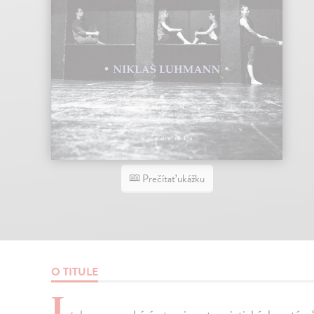
Prečítať ukážku
O TITULE
L