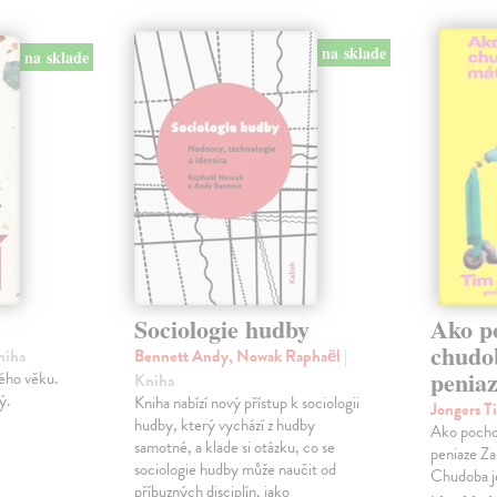
na sklade
na sklade
Sociologie hudby
Ako p
chudo
niha
Bennett Andy, Nowak Raphaël
|
penia
ého věku.
Kniha
ý.
Kniha nabízí nový přístup k sociologii
Jongers T
hudby, který vychází z hudby
Ako pocho
samotné, a klade si otázku, co se
peniaze Za
sociologie hudby může naučit od
Chudoba je
příbuzných disciplín, jako