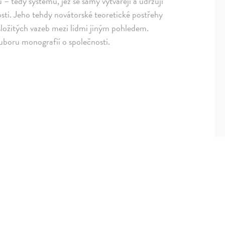
– tedy systémů, jež se samy vytvářejí a udržují
sti. Jeho tehdy novátorské teoretické postřehy
ložitých vazeb mezi lidmi jiným pohledem.
ouboru monografií o společnosti.