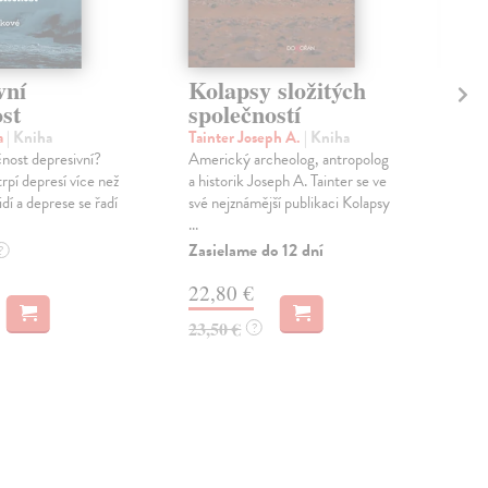
vní
Kolapsy složitých
Řá
st
společností
sp
a
| Kniha
Tainter Joseph A.
| Kniha
Sto
čnost depresivní?
Americký archeolog, antropolog
Knih
pí depresí více než
a historik Joseph A. Tainter se ve
zahr
dí a deprese se řadí
své nejznámější publikaci Kolapsy
kult
...
čes..
Zasielame do 12 dní
Zas
?
22,80 €
20
23,50 €
20,
?