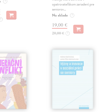
e
?
opatrovateľskom zariadení pre
seniorov…
€
Na sklade
?
?
19,00 €
20,00 €
?