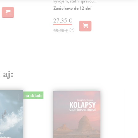
vývojem, státní správou...
byly
Zasielame do 12 dní
Na 
27,35 €
20
28,20 €
21,
?
 aj:
na sklade