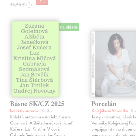
16,50 €
?
na sklade
Básne SK/CZ 2025
Porcelán
kolektív autorov
| Kniha
Kolejáková Veronika
| K
Kolektív autorov a autoriek: Zuzana
Texty v debutovej básnick
Goleinová, Alžběta Janečková, Josef
Veroniky Kolejákovej Por
Kučera, Luz, Kristína Mičová,
prepájajú intímnu skúseno
Gabriela Sedmáková, Jan Ševčík,
znepokojivou laboratórnou