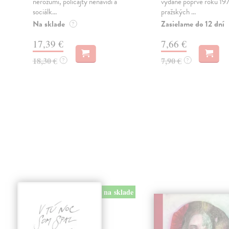
nerozumí, policajty nenávidí a
vydané poprvé roku 19
n
sociálk...
pražských ...
Na sklade
Zasielame do 12 dní
?
17,39 €
7,66 €
18,30 €
7,90 €
?
?
na sklade