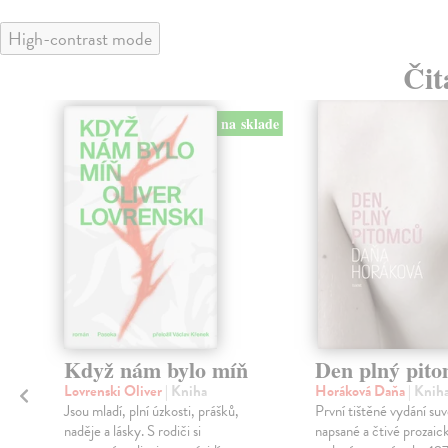
High-contrast mode
Čit
na sklade
Když nám bylo míň
Den plný pit
Lovrenski Oliver
| Kniha
Horáková Daňa
| Knih
Jsou mladí, plní úzkosti, prášků,
První tištěné vydání su
naděje a lásky. S rodiči si
napsané a čtivé prozaic