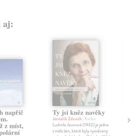
 aj:
h napříč
Ty jsi kněz navěky
Pí
em.
(n
Jančařík Zdeněk
| Kniha
 z míst,
Ludmila Javorová (1932) je jedna
Zem
polární
z mála žen, které byly vysvěceny
Knih