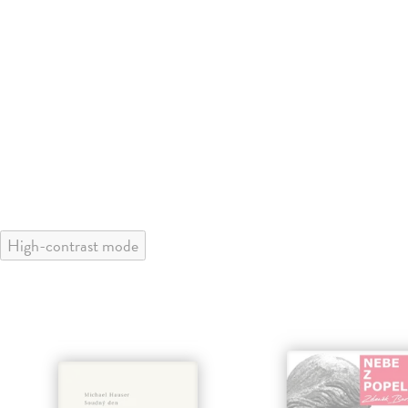
High-contrast mode
klade