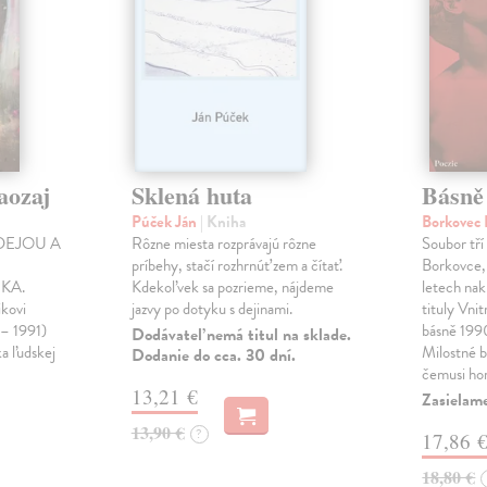
aozaj
Sklená huta
Básně
Púček Ján
| Kniha
Borkovec 
DEJOU A
Rôzne miesta rozprávajú rôzne
Soubor tří
príbehy, stačí rozhrnúť zem a čítať.
Borkovce,
KA.
Kdekoľvek sa pozrieme, nájdeme
letech nak
ikovi
jazvy po dotyku s dejinami.
tituly Vni
 – 1991)
básně 19
Dodávateľ nemá titul na sklade.
ka ľudskej
Milostné 
Dodanie do cca. 30 dní.
čemusi ho
13,21 €
Zasielame
13,90 €
?
17,86 
18,80 €