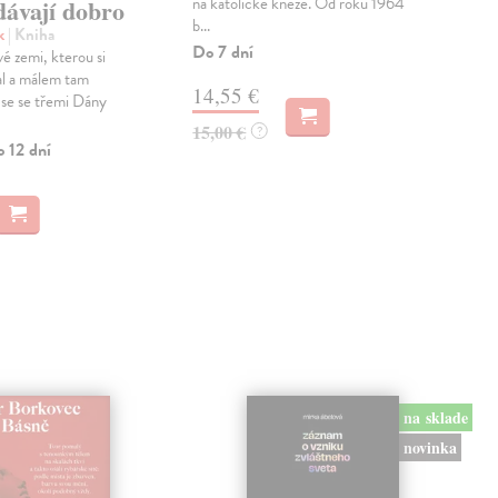
na katolické kněze. Od roku 1964
dávají dobro
česk
b...
stol
k
| Kniha
dosu
Do 7 dní
é zemi, kterou si
Zas
al a málem tam
14,55 €
 se se třemi Dány
11
15,00 €
?
o 12 dní
11,
na sklade
novinka