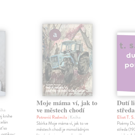
Moje máma ví, jak to
Dutí l
ve městech chodí
středa
niha
ej knihe
Petrovič Radmila
| Kniha
Eliot T. S
celán
Sbírka Moje máma ví, jak to ve
Poémy Dutí
sť so
městech chodí je mimořádným
středa (19
 optikou: