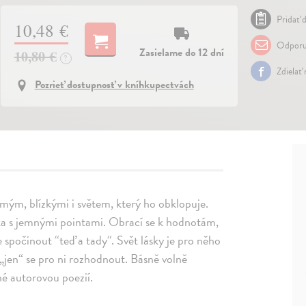
Pridať d
10,48 €
Odporu
Zasielame do 12 dní
10,80 €
?
Zdielať
Pozrieť dostupnosť v kníhkupectvách
samým, blízkými i světem, který ho obklopuje.
ka s jemnými pointami. Obrací se k hodnotám,
 spočinout “teď a tady“. Svět lásky je pro něho
 „jen“ se pro ni rozhodnout. Básně volně
né autorovou poezií.