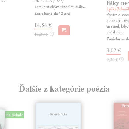
78 v
Alex Čech (1927)
lišky ne
komunistickým vězením, exile...
Lyčka Zdeně
Zasielame do 12 dní
Zpráva o ledov
autor zamilov
14,84 €
zmrznul, když
vydal v d...
15,30 €
?
Zasielame d
9,02 €
9,30 €
?
Ďalšie z kategórie poézia
na sklade