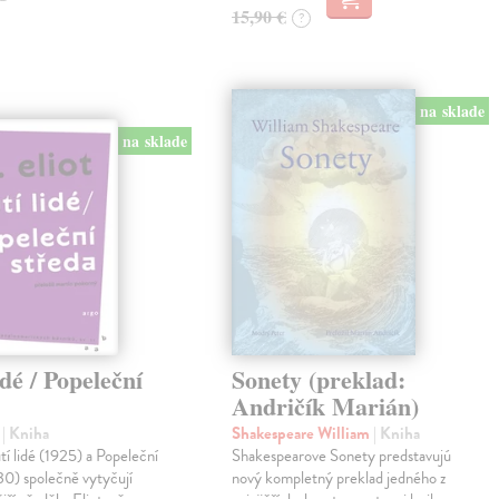
15,90 €
?
na sklade
na sklade
idé / Popeleční
Sonety (preklad:
Andričík Marián)
.
| Kniha
Shakespeare William
| Kniha
 lidé (1925) a Popeleční
Shakespearove Sonety predstavujú
30) společně vytyčují
nový kompletný preklad jedného z