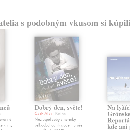
atelia s podobným vkusom si kúpili
omců
Dobrý den, světe!
Na lyžíc
Grónsk
a
Čech Alex
| Kniha
Reportáž
verénně
Než uspěl coby americký
kde ani 
ké knihy,
velkoobchodník s ocelí, prošel