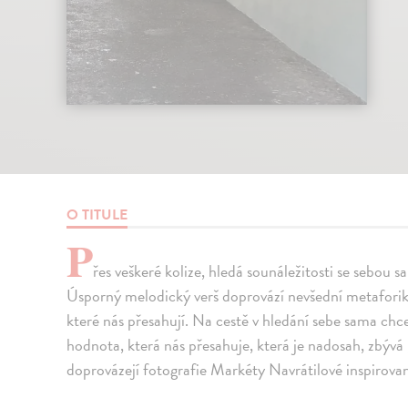
O TITULE
P
řes veškeré kolize, hledá sounáležitosti se sebou 
Úsporný melodický verš doprovází nevšední metafori
které nás přesahují. Na cestě v hledání sebe sama chce
hodnota, která nás přesahuje, která je nadosah, zbývá
doprovázejí fotografie Markéty Navrátilové inspirova