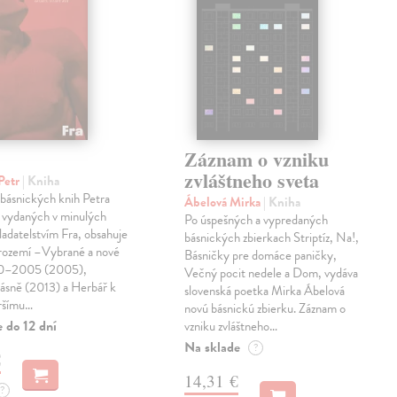
Záznam o vzniku
zvláštneho sveta
Petr
| Kniha
 básnických knih Petra
Ábelová Mirka
| Kniha
 vydaných v minulých
Po úspešných a vypredaných
ladatelstvím Fra, obsahuje
básnických zbierkach Striptíz, Na!,
trozemí –Vybrané a nové
Básničky pre domáce paničky,
90–2005 (2005),
Večný pocit nedele a Dom, vydáva
básně (2013) a Herbář k
slovenská poetka Mirka Ábelová
ršímu…
novú básnickú zbierku. Záznam o
 do 12 dní
vzniku zvláštneho…
Na sklade
?
€
14,31 €
?