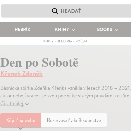
REBRÍK
KNIHY
BOOKS
KNIHY
-
BELETRIA
-
POÉZIA
Den po Sobotě
Křenek Zdeněk
Básnická sbírka Zdeňka Křenka vznikla v letech 2018 – 2021, 
autor nebojí vracet se svou poezií ke starým pravdám a citům a
Čítať ďalej
↓
Kúpiť
na webe
Rezervovať v kníhkupectve