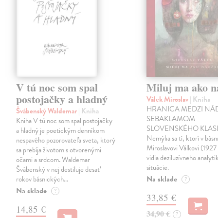
V tú noc som spal
Miluj ma ako n
postojačky a hladný
Válek Miroslav
| Kniha
HRANICA MEDZI NÁ
Švábenský Waldemar
| Kniha
SEBAKLAMOM
Kniha V tú noc som spal postojačky
SLOVENSKÉHO KLASI
a hladný je poetickým denníkom
Nemýlia sa tí, ktorí v básn
nespavého pozorovateľa sveta, ktorý
Miroslavovi Válkovi (1927
sa prebíja životom s otvorenými
vidia deziluzívneho analyti
očami a srdcom. Waldemar
situácie.
Švábenský v nej destiluje desať
Na sklade
rokov básnických…
?
Na sklade
?
33,85 €
14,85 €
34,90 €
?