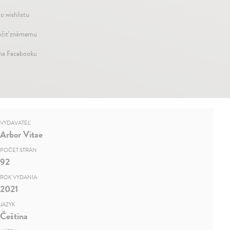
o wishlistu
čiť známemu
 na Facebooku
VYDAVATEĽ
Arbor Vitae
POČET STRÁN
92
ROK VYDANIA
2021
JAZYK
Čeština