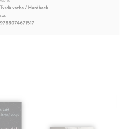
VÄZBA
Tvrdá väzba / Hardback
EAN
9788074671517