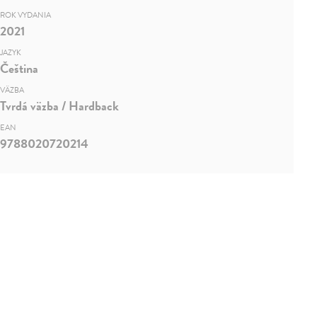
ROK VYDANIA
2021
JAZYK
Čeština
VÄZBA
Tvrdá väzba / Hardback
EAN
9788020720214