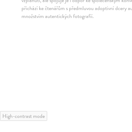
vzplanutí, ale spojuje je i odpor ke společenským konve
přichází ke čtenářům s předmluvou adoptivní dcery au
množstvím autentických fotografií.
High-contrast mode