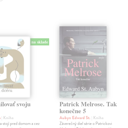
na sklade
lovať svoju
Patrick Melrose. Tak
konečne 5
a
| Kniha
Aubyn Edward St.
| Kniha
na stojí pred domom a cez
Záverečný diel série o Patrickovi