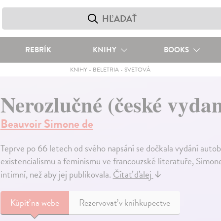
REBRÍK
KNIHY
BOOKS
KNIHY
-
BELETRIA
-
SVETOVÁ
Nerozlučné (české vydan
Beauvoir Simone de
Teprve po 66 letech od svého napsání se dočkala vydání autobi
existencialismu a feminismu ve francouzské literatuře, Simone
intimní, než aby jej publikovala.
Čítať ďalej
↓
Kúpiť
na webe
Rezervovať v kníhkupectve