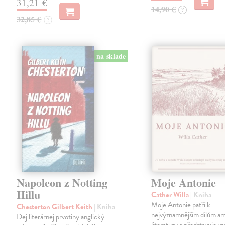
31,21 €
14,90 €
?
32,85 €
?
na sklade
Napoleon z Notting
Moje Antonie
Hillu
Cather Willa
| Kniha
Moje Antonie patří k
Chesterton Gilbert Keith
| Kniha
nejvýznamnějším dílům a
Dej literárnej prvotiny anglický
literatury a představuje vr