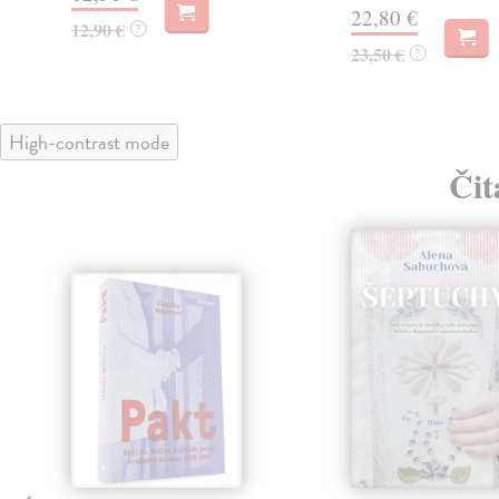
22,80 €
12,90 €
?
23,50 €
?
High-contrast mode
Čit