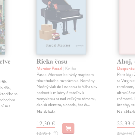
ctve
Rieka času
Ahoj, 
Mercier Pascal
| Kniha
Despentes
Pascal Mercier bol vždy majstrom
Po trilógi
filozofického rozprávania. Romány
sa Virgini
žila
Nočný vlak do Lisabonu či Váha slov
románom, 
do dňa,
podnietili milióny čitateľov k
ultrasúča
 ktorého sa
zamysleniu sa nad veľkými témami,
známostí. 
imochodom
ako sú identita, sloboda, čas či…
útechy, vzd
ní sa s
Na sklade
Na sklad
.
12,30 €
22,33 
12,95 €
23,50 €
?