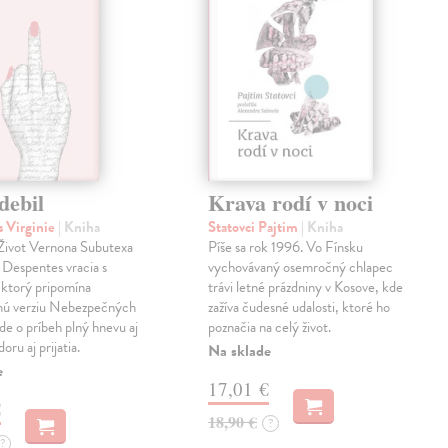
debil
Krava rodí v noci
 Virginie
| Kniha
Statovci Pajtim
| Kniha
i Život Vernona Subutexa
Píše sa rok 1996. Vo Fínsku
e Despentes vracia s
vychovávaný osemročný chlapec
ktorý pripomína
trávi letné prázdniny v Kosove, kde
snú verziu Nebezpečných
zažíva čudesné udalosti, ktoré ho
Ide o príbeh plný hnevu aj
poznačia na celý život.
oru aj prijatia.
Na sklade
e
17,01 €
€
18,90 €
?
?