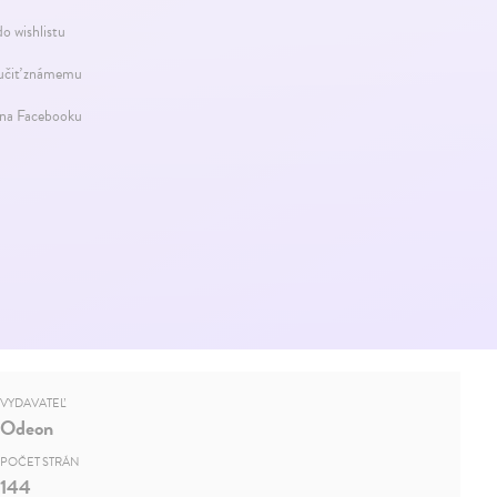
do wishlistu
čiť známemu
 na Facebooku
VYDAVATEĽ
Odeon
POČET STRÁN
144