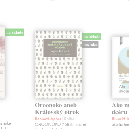
na sklade
na sklade
novinka
Oroonoko aneb
Ako mi
Královský otrok
dcéru
Behnová Aphra
| Kniha
Blum Hil
merické
OROONOKO (1688), bizarní
Staršia že
chol