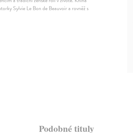
ncím a tradiční ženské roli v životě. Kniha
torky Sylvie Le Bon de Beauvoir a rovněž s
Podobné tituly