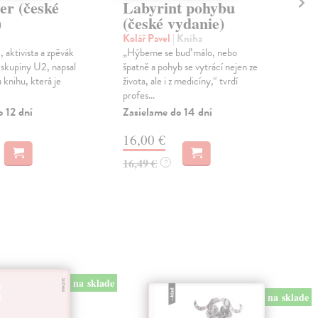
er (české
Labyrint pohybu
Fj
)
(české vydanie)
vy
Kolář Pavel
| Kniha
Woj
 aktivista a zpěvák
„Hýbeme se buď málo, nebo
Cho
 skupiny U2, napsal
špatně a pohyb se vytrácí nejen ze
Evr
knihu, která je
života, ale i z medicíny,“ tvrdí
moře
profes...
Alek
o 12 dní
Zasielame do 14 dní
Zas
16,00 €
18
16,49 €
18,
?
na sklade
na sklade