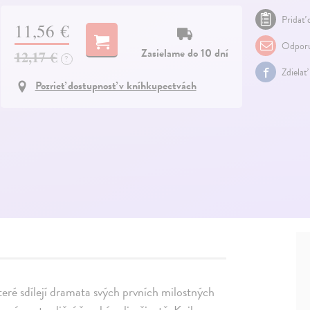
Pridať 
11,56 €
Odporu
Zasielame do 10 dní
12,17 €
?
Zdielať
Pozrieť dostupnosť v kníhkupectvách
teré sdílejí dramata svých prvních milostných