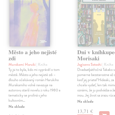
Město a jeho nejisté
Dni v kníhkupe
zdi
Morisaki
Murakami Haruki
| Kniha
Jagisawa Satoshi
| Kniha
Ty jsi to byla, kdo mi vyprávěl o tom
Dvadsaťpäťročná Takako si 
městě. Město a jeho nejisté zdi –
pomerne bezstarostne až 
dlouho očekávaný román Harukiho
keď jej priateľ Hideaki, za
Murakamiho volně navazuje na
chcela vydať, len tak m
autorovu starší novelu z roku 1980 a
oznámi, že ju podvádza a že
tematicky se prolíná s jeho
inou. Jej život sa zrazu rúca
kultovním…
Na sklade
Na sklade
13,71 €