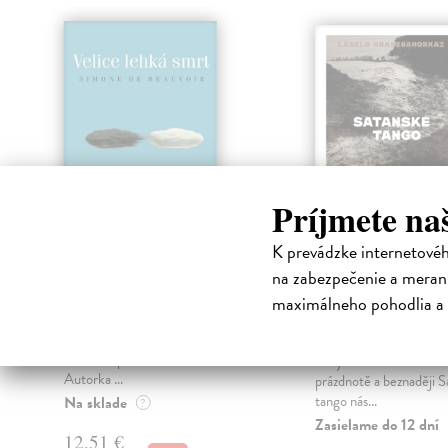
Príjmete na
K prevádzke internetové
Velice lehká smrt
Satanské tang
na zabezpečenie a merani
(české vydani
Beauvoir Simone de
| Kniha
maximálneho pohodlia a 
Novela z roku 1964, která vyšla
Krasznahorkai László
|
česky jedinkrát v roce 1967, v
Zásadní román nositele
mnohém překročila svou dobu.
ceny za literaturu o zká
Autorka ...
prázdnotě a beznaději 
tango nás...
Na sklade
?
Zasielame do 12 dní
12,51 €