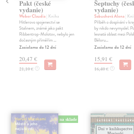
Pakt (české
Šeptuchy (čes
vydanie)
vydanie)
Weber Claudia
| Kniha
Sabuchová Alena
| Kn
Hitlerovo spojenectví se
Příběh o dospívání v kra
Stalinem, známé jako pakt
by nikdo nevymyslel. Po
.
Ribbentrop-Molotov, nebylo jen
lesnatá oblast mezi Pol
dočasným příměřím ...
Běloru...
Zasielame do 12 dní
Zasielame do 12 dní
20,47 €
15,91 €
21,10 €
16,40 €
?
?
na sklade