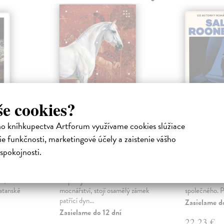
še cookies?
ho kníhkupectva Artforum využívame cookies slúžiace
o
Lázár (české
Interme
e funkčnosti, marketingové účely a zaistenie vášho
e)
vydanie)
vydanie
spokojnosti.
 Kniha
Biedermann Nelio
| Kniha
Rooney Sall
 Nobelovy
Na okraji temného lesa, kdesi v
Kromě toho, ž
ze,
rozpadajícím se uherském
Peter a Ivan K
Satanské
mocnářství, stojí osamělý zámek
společného. Pe
patřící dyn...
Zasielame d
Zasielame do 12 dní
22,23 €