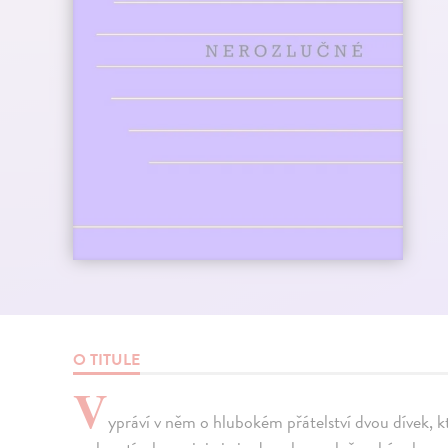
O TITULE
V
ypráví v něm o hlubokém přátelství dvou dívek, k