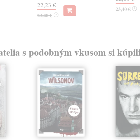
22,23 €
23,40 €
?
23,40 €
?
atelia s podobným vkusom si kúpili