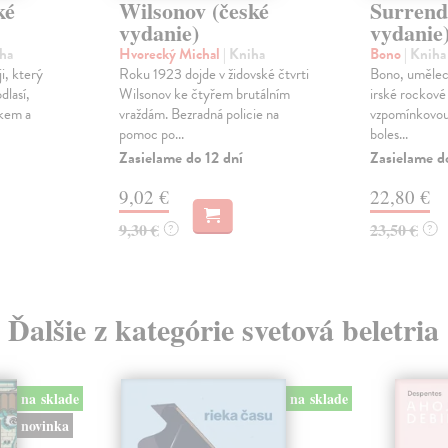
ké
Wilsonov (české
Surrend
vydanie)
vydanie
iha
Hvorecký Michal
| Kniha
Bono
| Kniha
ji, který
Roku 1923 dojde v židovské čtvrti
Bono, umělec,
dlasí,
Wilsonov ke čtyřem brutálním
irské rockové
skem a
vraždám. Bezradná policie na
vzpomínkovou 
pomoc po...
boles...
Zasielame do 12 dní
Zasielame d
9,02 €
22,80 €
9,30 €
23,50 €
?
?
Ďalšie z kategórie svetová beletria
na sklade
na sklade
novinka