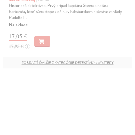
Historická detektívka. Prvý prípad kapitána Steina a notára
Barbariča, ktorí súna stope zločinu v habsburskom cisárstve za vlády
Rudolfa II.
Na sklade
17,05 €
17,95 €
?
ZOBRAZIŤ ĎALŠIE Z KATEGÓRIE DETEKTÍVKY / MYSTERY