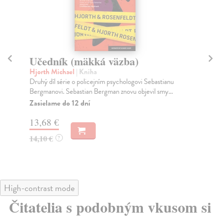
Vyšší spravedlnost (mäkká
Vy
väzba)
Hj
Pol
Hjorth Michael
| Kniha
myš
Šestý díl série o policejním psychologovi Sebastianu
Bergmanovi. Policejní psycholog Sebastian Bergm...
Za
Zasielame do 12 dní
18
13,68 €
18
14,10 €
?
High-contrast mode
Čitatelia s podobným vkusom si