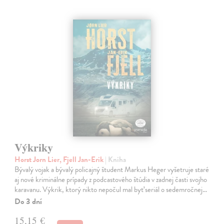
Výkriky
Horst Jorn Lier, Fjell Jan-Erik
| Kniha
Bývalý vojak a bývalý policajný študent Markus Heger vyšetruje staré
aj nové kriminálne prípady z podcastového štúdia v zadnej časti svojho
karavanu. Výkrik, ktorý nikto nepočul mal byť seriál o sedemročnej…
Do 3 dní
15,15 €