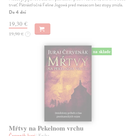
trvať. Pätnásťročná Feline Jogowá pred mesiacom bez stopy zmizla.
Do 4 dní
19,30 €
19,90 €
?
na sklade
Mŕtvy na Pekelnom vrchu
Červenák Juraj
| Kniha