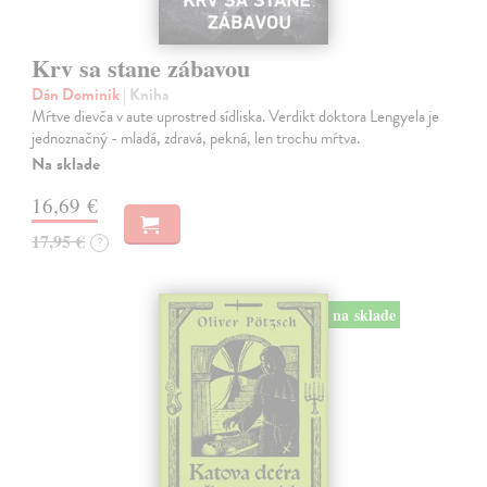
Krv sa stane zábavou
Dán Dominik
| Kniha
Mŕtve dievča v aute uprostred sídliska. Verdikt doktora Lengyela je
jednoznačný - mladá, zdravá, pekná, len trochu mŕtva.
Na sklade
16,69 €
17,95 €
?
na sklade