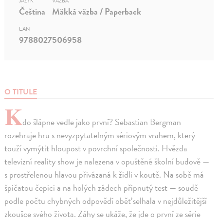
JAZYK
VÄZBA
Čeština
Mäkká väzba / Paperback
EAN
9788027506958
O TITULE
K
do šlápne vedle jako první? Sebastian Bergman
rozehraje hru s nevyzpytatelným sériovým vrahem, který
touží vymýtit hloupost v povrchní společnosti. Hvězda
televizní reality show je nalezena v opuštěné školní budově —
s prostřelenou hlavou přivázaná k židli v koutě. Na sobě má
špičatou čepici a na holých zádech připnutý test — soudě
podle počtu chybných odpovědí oběť selhala v nejdůležitější
zkoušce svého života. Záhy se ukáže, že jde o první ze série