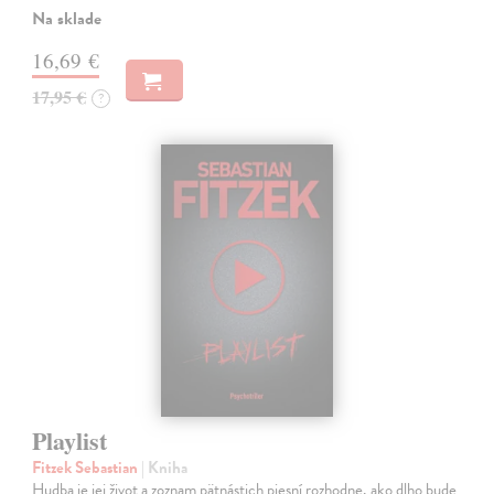
Na sklade
16,69 €
17,95 €
?
Playlist
Fitzek Sebastian
| Kniha
Hudba je jej život a zoznam pätnástich piesní rozhodne, ako dlho bude