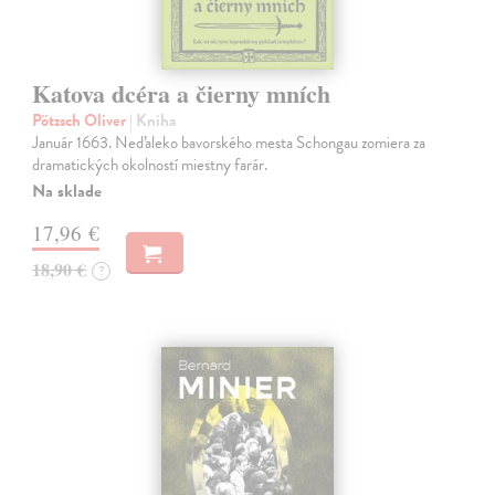
Katova dcéra a čierny mních
Pötzsch Oliver
| Kniha
Január 1663. Neďaleko bavorského mesta Schongau zomiera za
dramatických okolností miestny farár.
Na sklade
17,96 €
18,90 €
?