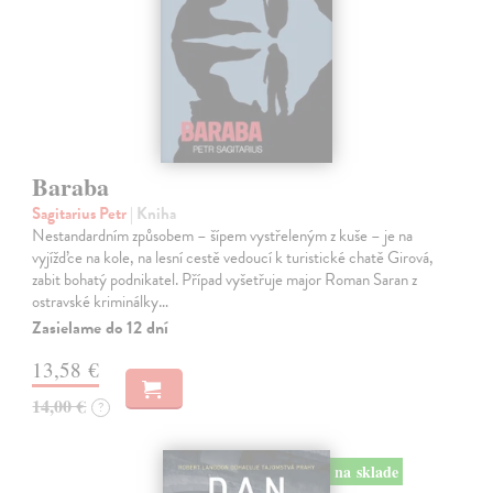
Baraba
Sagitarius Petr
| Kniha
Nestandardním způsobem – šípem vystřeleným z kuše – je na
vyjížďce na kole, na lesní cestě vedoucí k turistické chatě Girová,
zabit bohatý podnikatel. Případ vyšetřuje major Roman Saran z
ostravské kriminálky…
Zasielame do 12 dní
13,58 €
14,00 €
?
na sklade