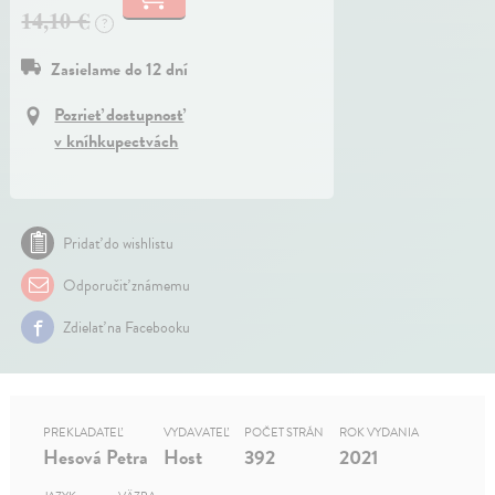
14,10 €
?
Zasielame do 12 dní
Pozrieť dostupnosť
v kníhkupectvách
Pridať do wishlistu
Odporučiť známemu
Zdielať na Facebooku
PREKLADATEĽ
VYDAVATEĽ
POČET STRÁN
ROK VYDANIA
Hesová Petra
Host
392
2021