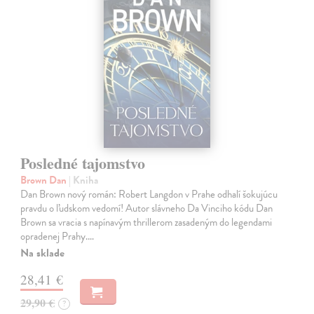
Posledné tajomstvo
Brown Dan
| Kniha
Dan Brown nový román: Robert Langdon v Prahe odhalí šokujúcu
pravdu o ľudskom vedomí! Autor slávneho Da Vinciho kódu Dan
Brown sa vracia s napínavým thrillerom zasadeným do legendami
opradenej Prahy.…
Na sklade
28,41 €
29,90 €
?