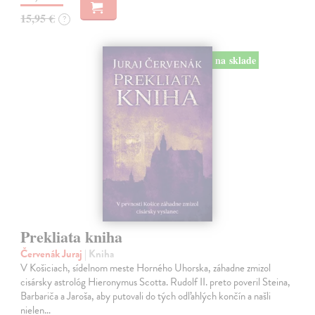
15,95 €
?
na sklade
Prekliata kniha
Červenák Juraj
| Kniha
V Košiciach, sídelnom meste Horného Uhorska, záhadne zmizol
cisársky astrológ Hieronymus Scotta. Rudolf II. preto poveril Steina,
Barbariča a Jaroša, aby putovali do tých odľahlých končín a našli
nielen…