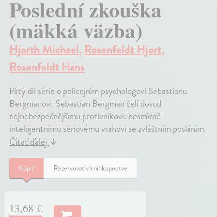
Poslední zkouška
(mäkká väzba)
Hjorth Michael
,
Rosenfeldt Hjort
,
Rosenfeldt Hans
Pátý díl série o policejním psychologovi Sebastianu
Bergmanovi. Sebastian Bergman čelí dosud
nejnebezpečnějšímu protivníkovi: nesmírně
inteligentnímu sériovému vrahovi se zvláštním posláním.
Čítať ďalej
↓
Kúpiť
Rezervovať v kníhkupectve
13,68 €