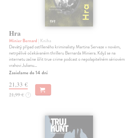
Hra
Minier Bernard
| Kniha
Devátý případ ostříleného kriminalisty Martina Servaze v novém,
netrpělivě očekávaném thrilleru Bernarda Miniera. Když se na
internetu začne šířit true crime podcast o nepolapitelném sériovém
vrahovi Julianu…
Zasielame do 14 dní
21,33 €
21,99 €
?