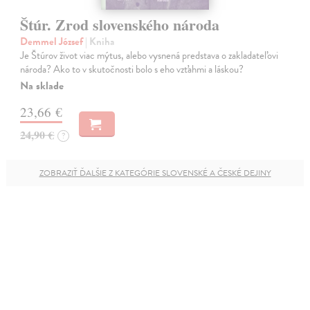
Štúr. Zrod slovenského národa
Demmel József
| Kniha
Je Štúrov život viac mýtus, alebo vysnená predstava o zakladateľovi
národa? Ako to v skutočnosti bolo s eho vzťahmi a láskou?
Na sklade
23,66 €
24,90 €
?
ZOBRAZIŤ ĎALŠIE Z KATEGÓRIE SLOVENSKÉ A ČESKÉ DEJINY