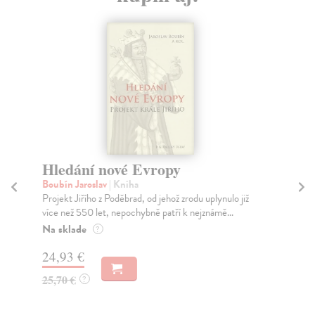
Hledání nové Evropy
No
Boubín Jaroslav
| Kniha
Ma
Projekt Jiřího z Poděbrad, od jehož zrodu uplynulo již
V p
více než 550 let, nepochybně patří k nejznámě...
Vác
Na sklade
Za
?
24,93 €
13
25,70 €
14
?