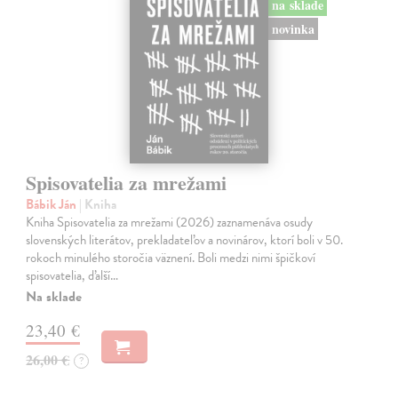
na sklade
novinka
Spisovatelia za mrežami
Bábik Ján
| Kniha
Kniha Spisovatelia za mrežami (2026) zaznamenáva osudy
slovenských literátov, prekladateľov a novinárov, ktorí boli v 50.
rokoch minulého storočia väznení. Boli medzi nimi špičkoví
spisovatelia, ďalší…
Na sklade
23,40 €
26,00 €
?