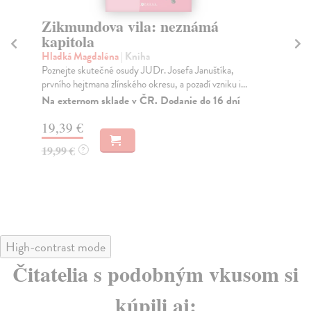
Zikmundova vila: neznámá
T
kapitola
M
s
Hladká Magdaléna
| Kniha
Poznejte skutečné osudy JUDr. Josefa Januštíka,
Dr
prvního hejtmana zlínského okresu, a pozadí vzniku i...
V d
v P
Na externom sklade v ČR. Dodanie do 16 dní
Za
19,39 €
17
19,99 €
?
18
High-contrast mode
Čitatelia s podobným vkusom si
kúpili aj: