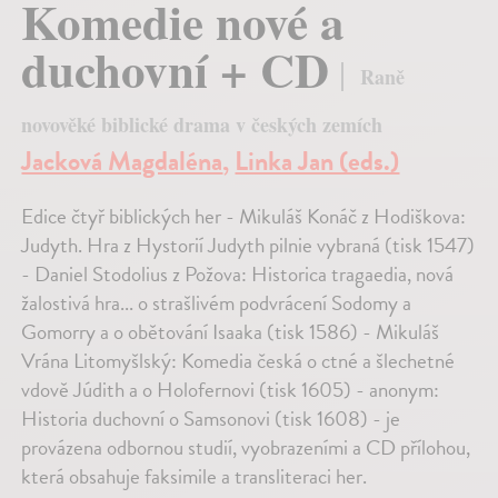
Komedie nové a
duchovní + CD
Raně
novověké biblické drama v českých zemích
Jacková Magdaléna
,
Linka Jan (eds.)
Edice čtyř biblických her - Mikuláš Konáč z Hodiškova:
Judyth. Hra z Hystorií Judyth pilnie vybraná (tisk 1547)
- Daniel Stodolius z Požova: Historica tragaedia, nová
žalostivá hra... o strašlivém podvrácení Sodomy a
Gomorry a o obětování Isaaka (tisk 1586) - Mikuláš
Vrána Litomyšlský: Komedia česká o ctné a šlechetné
vdově Júdith a o Holofernovi (tisk 1605) - anonym:
Historia duchovní o Samsonovi (tisk 1608) - je
provázena odbornou studií, vyobrazeními a CD přílohou,
která obsahuje faksimile a transliteraci her.