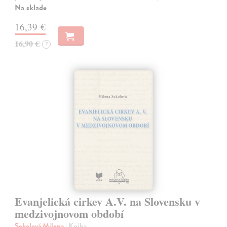
Na sklade
16,39 €
16,90 €
?
Evanjelická cirkev A.V. na Slovensku v
medzivojnovom období
Sokolová Milena
| Kniha