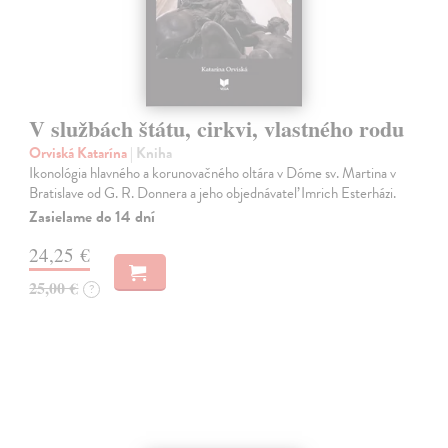
V službách štátu, cirkvi, vlastného rodu
Orviská Katarína
| Kniha
Ikonológia hlavného a korunovačného oltára v Dóme sv. Martina v
Bratislave od G. R. Donnera a jeho objednávateľ Imrich Esterházi.
Zasielame do 14 dní
24,25 €
25,00 €
?