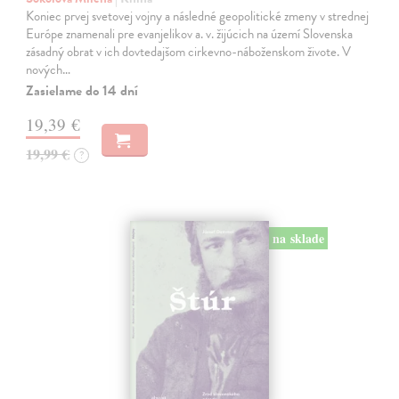
Koniec prvej svetovej vojny a následné geopolitické zmeny v strednej
Európe znamenali pre evanjelikov a. v. žijúcich na území Slovenska
zásadný obrat v ich dovtedajšom cirkevno-náboženskom živote. V
nových…
Zasielame do 14 dní
19,39 €
19,99 €
?
na sklade