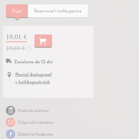
Kúpiť
Rezervovať v kníhkupectve
19,01 €
19,60 €
?
Zasielame do 12 dní
Pozrieť dostupnosť
v kníhkupectvách
Pridať do wishlistu
Odporučiť známemu
Zdielať na Facebooku