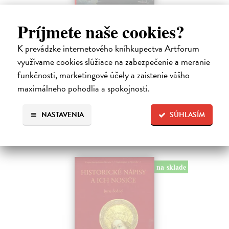
Studne mútne
Príjmete naše cookies?
Getting Peter
| Kniha
Sú ikonickými postavami našej kultúry. Postavili im sochy a
K prevádzke internetového kníhkupectva Artforum
pomenovali po nich ulice, majú svoje nespochybniteľné miesto v
lexikónoch literatúry aj učebniciach, slovenské moderné umenie sa
využívame cookies slúžiace na zabezpečenie a meranie
bez nich nedá…
funkčnosti, marketingové účely a zaistenie vášho
Na sklade
maximálneho pohodlia a spokojnosti.
23,66 €
NASTAVENIA
SÚHLASÍM
24,90 €
?
na sklade