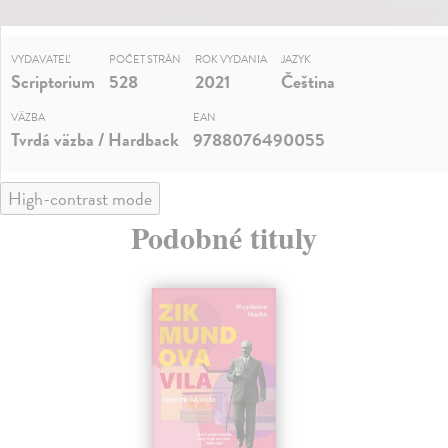
VYDAVATEĽ
POČET STRÁN
ROK VYDANIA
JAZYK
Scriptorium
528
2021
Čeština
VÄZBA
EAN
Tvrdá väzba / Hardback
9788076490055
High-contrast mode
Podobné tituly