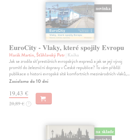
novinka
EuroCity - Vlaky, které spojily Evropu
Harák Martin, Šťáhlavský Petr
| Kniha
Jak se zrodila síť prestižních evropských expresů a jak se její vývoj
promítl do železniční dopravy v České republice? To vám přiblíží
publikace o historii evropské sítě komfortních mezinárodních vlaků,…
Zasielame do 10 dní
19,43 €
20,89 €
?
na sklade
novinka