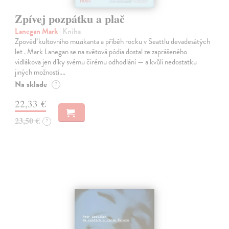
Zpívej pozpátku a plač
Lanegan Mark
| Kniha
Zpověď kultovního muzikanta a příběh rocku v Seattlu devadesátých
let . Mark Lanegan se na světová pódia dostal ze zaprášeného
vidlákova jen díky svému čirému odhodlání — a kvůli nedostatku
jiných možností.…
Na sklade
?
22,33 €
23,50 €
?