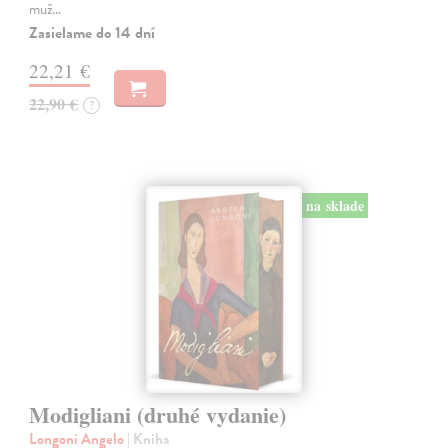
muž…
Zasielame do 14 dní
22,21 €
22,90 €
?
na sklade
Modigliani (druhé vydanie)
Longoni Angelo
| Kniha