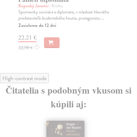
Kopecký Jaromír
| Kniha
Pa
Spomienky novinára a diplomata, v mladosti hlavného
K f
predstaviteľa študentského hnutia, protagonistu ...
jed
Zasielame do 12 dní
Za
22,21 €
22
22,90 €
23
?
High-contrast mode
Čitatelia s podobným vkusom si
kúpili aj: