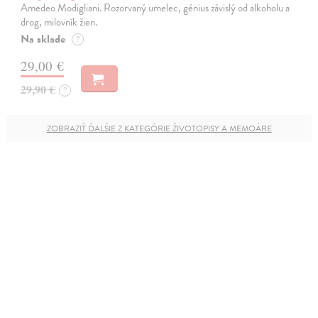
Amedeo Modigliani. Rozorvaný umelec, génius závislý od alkoholu a
drog, milovník žien.
Na sklade
?
29,00 €
29,90 €
?
ZOBRAZIŤ ĎALŠIE Z KATEGÓRIE ŽIVOTOPISY A MEMOÁRE