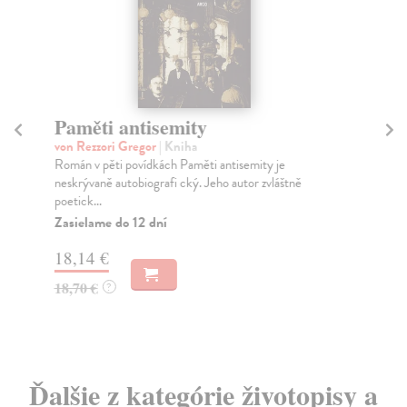
Paměti antisemity
P
von Rezzori Gregor
| Kniha
Bl
Román v pěti povídkách Paměti antisemity je
Pov
neskrývaně autobiografi cký. Jeho autor zvláštně
pří
poetick...
Za
Zasielame do 12 dní
9,
18,14 €
9,
18,70 €
?
Ďalšie z kategórie životopisy a