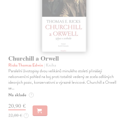
Churchill a Orwell
Ricks Thomas Edwin
| Kniha
Paralelní životopisy dvou velikánů minulého století přinášejí
nekonvenční pohled na boj proti totalitě vedený ze zcela odlišných
ideových pozic, konzervativní a výrazně levicové. Churchill a Orwell
se…
Na sklade
?
20,90 €
22,00 €
?