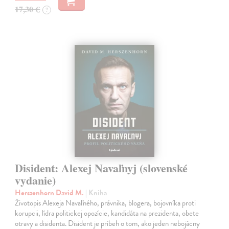
17,30 €
?
Disident: Alexej Navaľnyj (slovenské
vydanie)
Herszenhorn David M.
| Kniha
Životopis Alexeja Navaľného, právnika, blogera, bojovníka proti
korupcii, lídra politickej opozície, kandidáta na prezidenta, obete
otravy a disidenta. Disident je príbeh o tom, ako jeden nebojácny