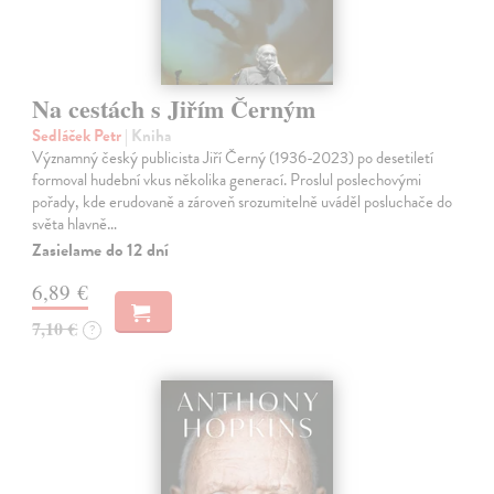
Na cestách s Jiřím Černým
Sedláček Petr
| Kniha
Významný český publicista Jiří Černý (1936-2023) po desetiletí
formoval hudební vkus několika generací. Proslul poslechovými
pořady, kde erudovaně a zároveň srozumitelně uváděl posluchače do
světa hlavně…
Zasielame do 12 dní
6,89 €
7,10 €
?