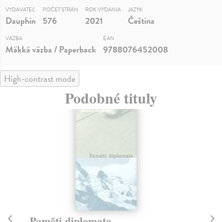
VYDAVATEĽ
POČET STRÁN
ROK VYDANIA
JAZYK
Dauphin
576
2021
Čeština
VÄZBA
EAN
Mäkká väzba / Paperback
9788076452008
High-contrast mode
Podobné tituly
Paměti diplomata
S