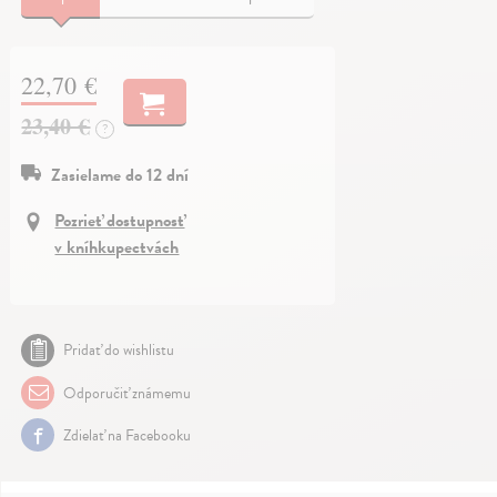
22,70 €
23,40 €
?
Zasielame do 12 dní
Pozrieť dostupnosť
v kníhkupectvách
Pridať do wishlistu
Odporučiť známemu
Zdielať na Facebooku