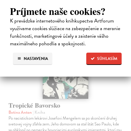
12,92 €
Príjmete naše cookies?
13,60 €
?
K prevádzke internetového kníhkupectva Artforum
využívame cookies slúžiace na zabezpečenie a meranie
funkčnosti, marketingové účely a zaistenie vášho
na sklade
maximálneho pohodlia a spokojnosti.
NASTAVENIA
SÚHLASÍM
Tropické Bavorsko
Betina Anton
| Kniha
Po nacistickom lekárovi Josefovi Mengelem sa po skončení druhej
svetovej vojny zľahla zem. Jeho domovom sa stal štát Sao Paulo, kde
sa obklopil po nemecky hovoriacimi európskymi imigrantmi, ktorí mu