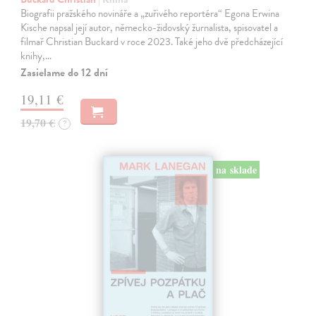
Biografii pražského novináře a „zuřivého reportéra“ Egona Erwina
Kische napsal její autor, německo-židovský žurnalista, spisovatel a
filmař Christian Buckard v roce 2023. Také jeho dvě předcházející
knihy,…
Zasielame do 12 dní
19,11 €
19,70 €
?
na sklade