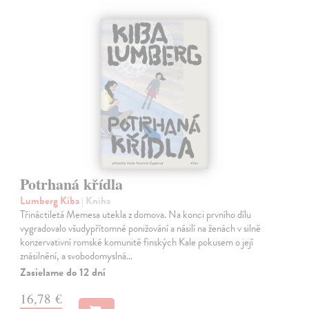
Potrhaná křídla
Lumberg Kiba
| Kniha
Třináctiletá Memesa utekla z domova. Na konci prvního dílu
vygradovalo všudypřítomné ponižování a násilí na ženách v silně
konzervativní romské komunitě finských Kale pokusem o její
znásilnění, a svobodomyslná…
Zasielame do 12 dní
16,78 €