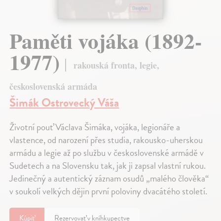
Paměti vojáka (1892-
1977)
rakouská fronta, legie,
československá armáda
Šimák Ostrovecký Váša
Životní pouť Václava Šimáka, vojáka, legionáře a
vlastence, od narození přes studia, rakousko-uherskou
armádu a legie až po službu v československé armádě v
Sudetech a na Slovensku tak, jak ji zapsal vlastní rukou.
Jedinečný a autentický záznam osudů „malého člověka“
v soukolí velkých dějin první poloviny dvacátého století.
Kúpiť
Rezervovať v kníhkupectve