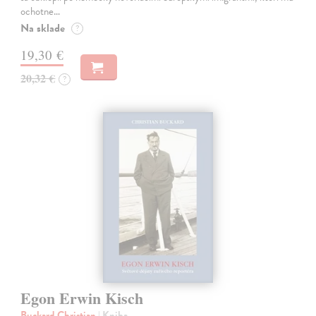
ochotne…
Na sklade
?
19,30 €
20,32 €
?
Egon Erwin Kisch
Buckard Christian
| Kniha