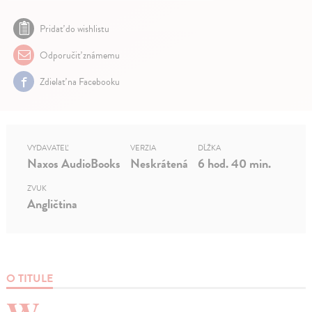
Pridať do wishlistu
Odporučiť známemu
Zdielať na Facebooku
VYDAVATEĽ
VERZIA
DĹŽKA
Naxos AudioBooks
Neskrátená
6 hod. 40 min.
ZVUK
Angličtina
O TITULE