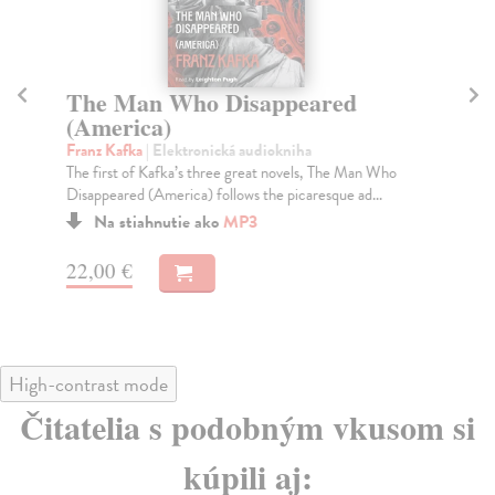
The Man Who Disappeared
L
(America)
Zo
Aga
Franz Kafka
| Elektronická audiokniha
in 
The first of Kafka’s three great novels, The Man Who
Disappeared (America) follows the picaresque ad...
Na stiahnutie ako
MP3
33
22,00 €
High-contrast mode
Čitatelia s podobným vkusom si
kúpili aj: