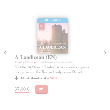
E-AUDIO
A Laodicean (EN)
T
(
Hardy Thomas
| Elektronická audiokniha
Subtitled ‘A Story of To-day’, A Laodicean occupies a
Fr
unique place in the Thomas Hardy canon. Depart...
The
Dis
Na stiahnutie ako
MP3
37,00 €
22