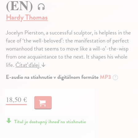
(EN)
Hardy Thomas
Jocelyn Pierston, a successful sculptor, is helpless in the
face of ‘the well-beloved’: the manifestation of perfect
womanhood that seems to move like a will-o’-the-wisp
from one acquaintance to the next. It shapes his whole
life.
Čítať ďalej
↓
E-audio na stiahnutie v digitálnom formáte
MP3
?
18,50 €
Titul je dostupný ihneď na stiahnutie