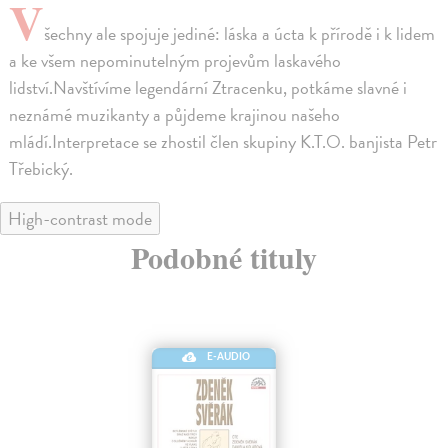
V
šechny ale spojuje jediné: láska a úcta k přírodě i k lidem
a ke všem nepominutelným projevům laskavého
lidství.Navštívíme legendární Ztracenku, potkáme slavné i
neznámé muzikanty a půjdeme krajinou našeho
mládí.Interpretace se zhostil člen skupiny K.T.O. banjista Petr
Třebický.
High-contrast mode
Podobné tituly
E-AUDIO