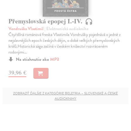
Přemyslovská epopej I.-IV.
Vondruška Vlastimil
| Elektronická audiokniha
Čtyřdílná románová freska Vlastimila Vondrušky pojednává o jedné z
nejslavnějších epoch českých dějin, o době velkých přemyslovských
králů.Historická sága začíná v českém knížectví rozvráceném
rodovými…
Na stiahnutie ako
MP3
39,96 €
ZOBRAZIŤ ĎALŠIE Z KATEGÓRIE BELETRIA – SLOVENSKÉ A ČESKÉ
AUDIOKNIHY