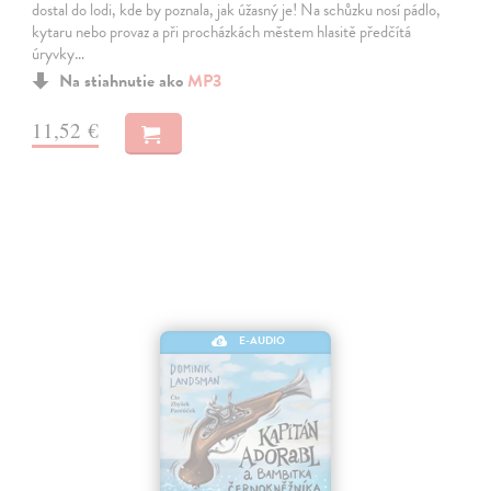
dostal do lodi, kde by poznala, jak úžasný je! Na schůzku nosí pádlo,
kytaru nebo provaz a při procházkách městem hlasitě předčítá
úryvky…
Na stiahnutie ako
MP3
11,52 €
E-AUDIO