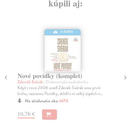
kúpili aj:
E-AUDIO
Nové povídky (komplet)
N
Zdeněk Svěrák
| Elektronická audiokniha
Zd
Když v roce 2008 uvedl Zdeněk Svěrák svou první
Kdy
knihu, nazvanou Povídky, sklidil s ní velký úspěch n...
kni
Na stiahnutie ako
MP3
10,76 €
7,