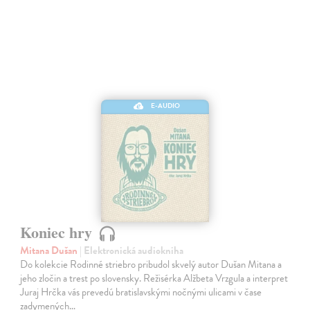
E-AUDIO
Koniec hry
Mitana Dušan
| Elektronická audiokniha
Do kolekcie Rodinné striebro pribudol skvelý autor Dušan Mitana a
jeho zločin a trest po slovensky. Režisérka Alžbeta Vrzgula a interpret
Juraj Hrčka vás prevedú bratislavskými nočnými ulicami v čase
zadymených…