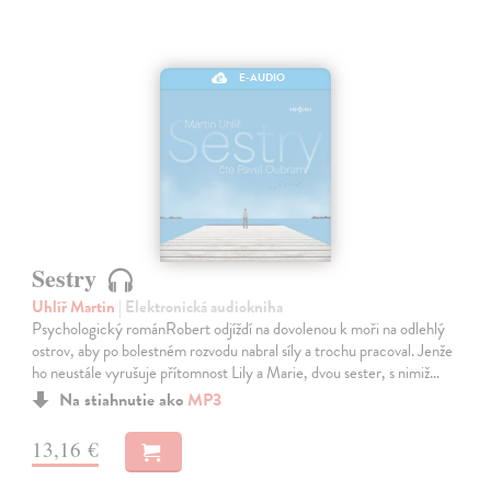
E-AUDIO
Sestry
Uhlíř Martin
| Elektronická audiokniha
Psychologický románRobert odjíždí na dovolenou k moři na odlehlý
ostrov, aby po bolestném rozvodu nabral síly a trochu pracoval. Jenže
ho neustále vyrušuje přítomnost Lily a Marie, dvou sester, s nimiž…
Na stiahnutie ako
MP3
13,16 €