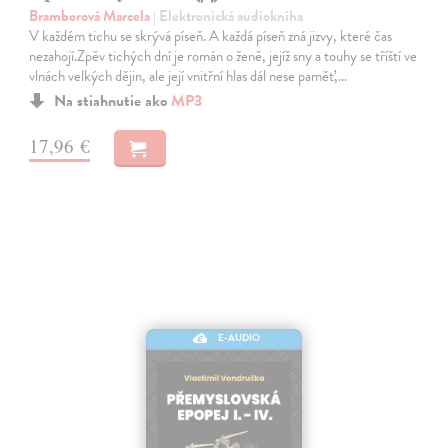
Bramborová Marcela
| Elektronická audiokniha
V každém tichu se skrývá píseň. A každá píseň zná jizvy, které čas
nezahojí.Zpěv tichých dní je román o ženě, jejíž sny a touhy se tříští ve
vlnách velkých dějin, ale její vnitřní hlas dál nese paměť,…
Na stiahnutie ako
MP3
17,96 €
E-AUDIO