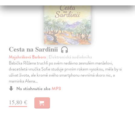
Cesta na Sardinii
Majchráková Barbora
| Elektronická audiokniha
Babička Růžena truchlí po svém nedávno zesnulém manželovi,
dvacetiletá vnučka Sofie studuje prvním rokem vysokou, měla by si
užívat života, ale kromě svého smartphonu nevnímá skoro nic, a
maminka Alena…
Na stiahnutie ako
MP3
15,80 €