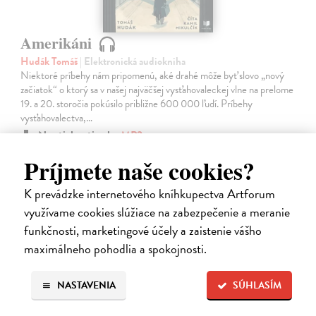
Amerikáni
Hudák Tomáš
| Elektronická audiokniha
Niektoré príbehy nám pripomenú, aké drahé môže byť slovo „nový
začiatok“ o ktorý sa v našej najväčšej vysťahovaleckej vlne na prelome
19. a 20. storočia pokúsilo približne 600 000 ľudí. Príbehy
vysťahovalectva,…
Na stiahnutie ako
MP3
Príjmete naše cookies?
15,95 €
K prevádzke internetového kníhkupectva Artforum
využívame cookies slúžiace na zabezpečenie a meranie
funkčnosti, marketingové účely a zaistenie vášho
maximálneho pohodlia a spokojnosti.
NASTAVENIA
SÚHLASÍM
E-AUDIO
novinka