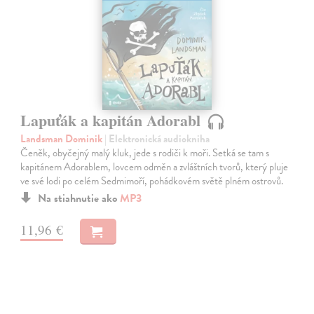
Lapuťák a kapitán Adorabl
Landsman Dominik
| Elektronická audiokniha
Čeněk, obyčejný malý kluk, jede s rodiči k moři. Setká se tam s
kapitánem Adorablem, lovcem odměn a zvláštních tvorů, který pluje
ve své lodi po celém Sedmimoří, pohádkovém světě plném ostrovů.
Na stiahnutie ako
MP3
11,96 €