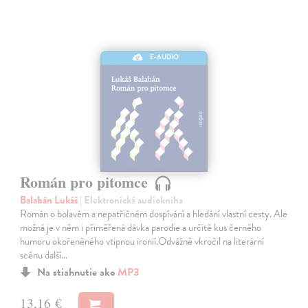
E-AUDIO
Román pro pitomce
Balabán Lukáš
| Elektronická audiokniha
Román o bolavém a nepatřičném dospívání a hledání vlastní cesty. Ale
možná je v něm i přiměřená dávka parodie a určitě kus černého
humoru okořeněného vtipnou ironií.Odvážně vkročil na literární
scénu další…
Na stiahnutie ako
MP3
13,16 €