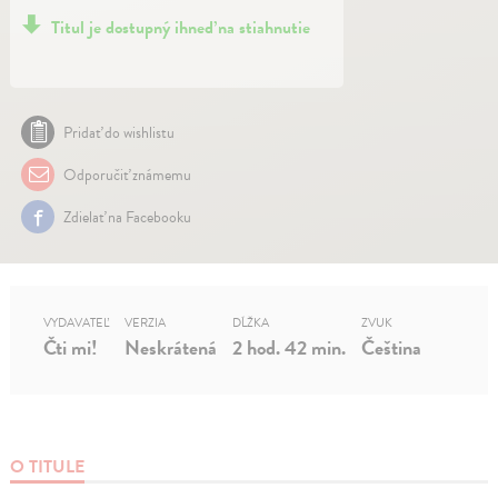
Titul je dostupný ihneď na stiahnutie
Pridať do wishlistu
Odporučiť známemu
Zdielať na Facebooku
VYDAVATEĽ
VERZIA
DĹŽKA
ZVUK
Čti mi!
Neskrátená
2 hod. 42 min.
Čeština
O TITULE