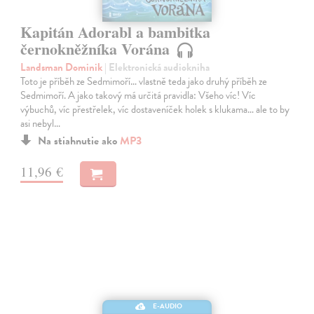
Kapitán Adorabl a bambitka
černokněžníka Vorána
Landsman Dominik
| Elektronická audiokniha
Toto je příběh ze Sedmimoří… vlastně teda jako druhý příběh ze
Sedmimoří. A jako takový má určitá pravidla: Všeho víc! Víc
výbuchů, víc přestřelek, víc dostaveníček holek s klukama… ale to by
asi nebyl…
Na stiahnutie ako
MP3
11,96 €
E-AUDIO