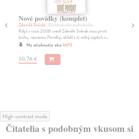
Nové povídky (komplet)
D
Zdeněk Svěrák
| Elektronická audiokniha
Da
Když v roce 2008 uvedl Zdeněk Svěrák svou první
Hum
knihu, nazvanou Povídky, sklidil s ní velký úspěch n...
pří
Na stiahnutie ako
MP3
10,76 €
8,
High-contrast mode
Čitatelia s podobným vkusom si