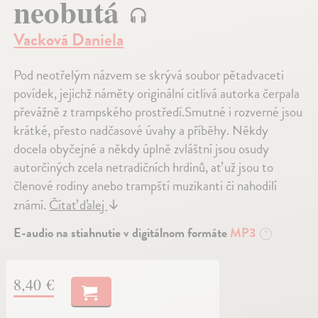
neobutá
Vacková Daniela
Pod neotřelým názvem se skrývá soubor pětadvaceti
povídek, jejichž náměty originální citlivá autorka čerpala
převážně z trampského prostředí.Smutné i rozverné jsou
krátké, přesto nadčasové úvahy a příběhy. Někdy
docela obyčejné a někdy úplně zvláštní jsou osudy
autorčiných zcela netradičních hrdinů, ať už jsou to
členové rodiny anebo trampští muzikanti či nahodilí
známí.
Čítať ďalej
↓
E-audio na stiahnutie v digitálnom formáte
MP3
?
8,40 €