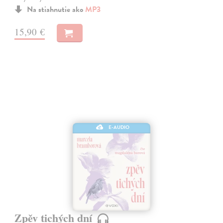
Na stiahnutie ako
MP3
15,90 €
E-AUDIO
Zpěv tichých dní