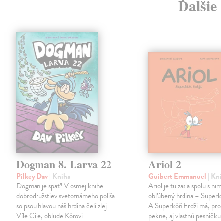
Ďalšie
Dogman 8. Larva 22
Ariol 2
Pilkey Dav
| Kniha
Guibert Emmanuel
| Kn
Dogman je späť! V ôsmej knihe
Ariol je tu zas a spolu s ním
dobrodružstiev svetoznámeho poliša
obľúbený hrdina – Superk
so psou hlavou náš hrdina čelí zlej
A Superkôň Erdži má, pro
Víle Cile, oblude Kôrovi
pekne, aj vlastnú pesničk