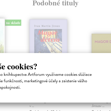
Podobné tituly
na sklade
še cookies?
ho kníhkupectva Artforum využívame cookies slúžiace
Magor dětem
Magor 
(Maťa)
(Torst)
e funkčnosti, marketingové účely a zaistenie vášho
Jirous Ivan Martin
| Kniha
Jirous Ivan 
spokojnosti.
nálních
Knížku veršů a pár povídek pro
Knížku půvab
čerty,
děti napsal básník, esejista a
děti napsal bás
,
kulturní organizátor Ivan M. Jirous
kulturní organ
v ...
Jirousv ...