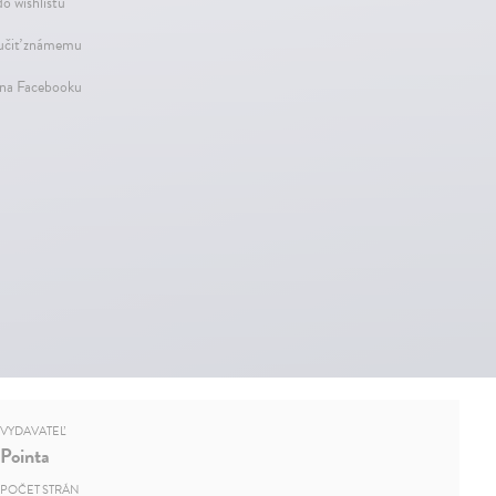
do wishlistu
čiť známemu
 na Facebooku
VYDAVATEĽ
Pointa
POČET STRÁN