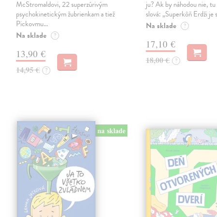
McStromaldovi, 22 superzúrivým
ju? Ak by náhodou nie, tu 
psychokinetickým žubrienkam a tiež
slová: „Superkôň Erdži je
Pickovmu…
Na sklade
?
Na sklade
?
17,10 €
13,90 €
18,00 €
?
14,95 €
?
na sklade