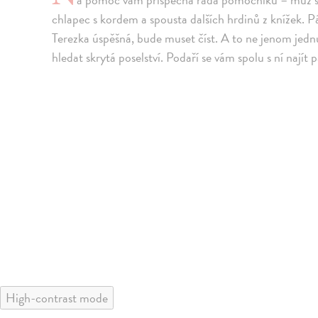
chlapec s kordem a spousta dalších hrdinů z knížek. 
Terezka úspěšná, bude muset číst. A to ne jenom jedn
hledat skrytá poselství. Podaří se vám spolu s ní najít 
High-contrast mode