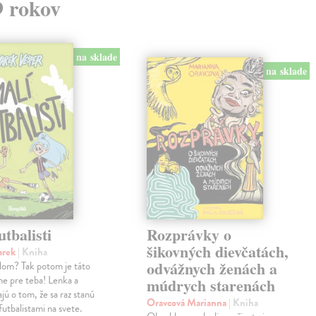
9 rokov
na sklade
na sklade
utbalisti
Rozprávky o
šikovných dievčatách,
arek
| Kniha
odvážnych ženách a
alom? Tak potom je táto
ne pre teba! Lenka a
múdrych starenách
jú o tom, že sa raz stanú
Oravcová Marianna
| Kniha
futbalistami na svete.