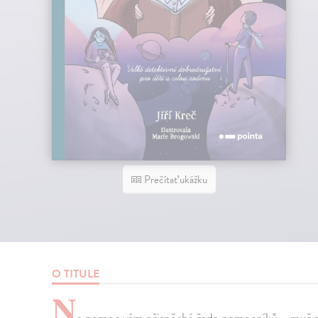
Prečítať ukážku
O TITULE
N
a pomoc vám přispěchá řada pomocníků – muž 