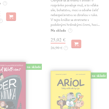
Obvykle sa za hrdinu v živote i v
e
?
rozprávke považuje muž, a to vďaka
sile, bohatstvu, moci a odvahe čeliť
€
nebezpečenstvu so zbraňou v ruke.
V tejto knižke sa stretnete s
?
podobnými hrdinskými činmi, hoci…
Na sklade
?
25,02 €
26,90 €
?
na sklade
na sklade