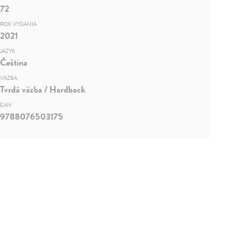
72
ROK VYDANIA
2021
JAZYK
Čeština
VÄZBA
Tvrdá väzba / Hardback
EAN
9788076503175