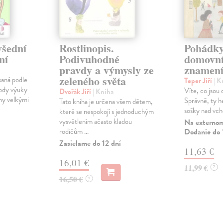
všední
Rostlinopis.
Pohádky
ní
Podivuhodné
domovn
pravdy a výmysly ze
znamen
zeleného světa
saná podle
Teper Jiří
| K
tody výuky
Víte, co jsou
Dvořák Jiří
| Kniha
ny velkými
Správně, ty h
Tato kniha je určena všem dětem,
sošky nad vc
které se nespokojí s jednoduchým
vysvětlením ačasto kladou
Na externom
rodičům ...
Dodanie do 
Zasielame do 12 dní
11,63 €
16,01 €
11,99 €
?
16,50 €
?