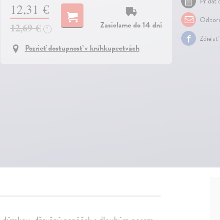
Pridať 
12,31 €
Odporu
Zasielame do 14 dní
12,69 €
?
Zdielať
Pozrieť dostupnosť v kníhkupectvách
s dýmkou, dřevěný panáček s dlouhým nosem,