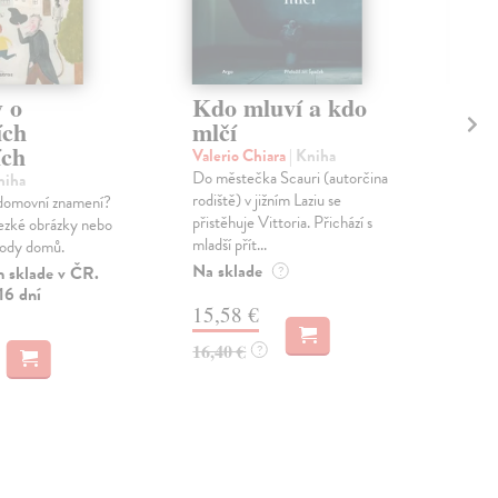
 o
Kdo mluví a kdo
Si
ích
mlčí
Fran
ích
Exi
Valerio Chiara
| Kniha
nás 
Do městečka Scauri (autorčina
niha
třic
rodiště) v jižním Laziu se
 domovní znamení?
dlou
přistěhuje Vittoria. Přichází s
ezké obrázky nebo
mladší přít...
Zas
hody domů.
Na sklade
 sklade v ČR.
?
22
16 dní
15,58 €
23,
16,40 €
?