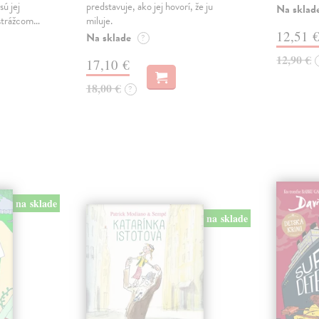
sú jej
predstavuje, ako jej hovorí, že ju
Na sklad
 strážcom…
miluje.
12,51 
Na sklade
?
12,90 €
17,10 €
18,00 €
?
na sklade
na sklade