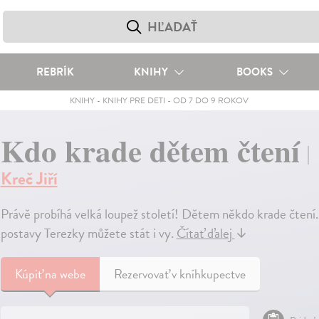
REBRÍK
KNIHY
BOOKS
KNIHY
-
KNIHY PRE DETI
-
OD 7 DO 9 ROKOV
Kdo krade dětem čtení
Kreč Jiří
Právě probíhá velká loupež století! Dětem někdo krade čtení.
postavy Terezky můžete stát i vy.
Čítať ďalej
↓
Kúpiť
na webe
Rezervovať v kníhkupectve