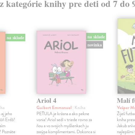
 z kategórie knihy pre deti od 7 do 
na sklade
na sklade
novinka
Ariol 4
Malí f
iha
Guibert Emmanuel
| Kniha
Vešper M
 aj jeho
PEŤULA je krásna a ako pekne
Žiješ futb
ôň Erdži!
vonia! Ariol sedí v triede rovno za
kniha pres
sím
ňou a vo svojich myšlienkach ju
Jakub sníva
u! Poznáte
zasýpa komplimentami. Dokonca si
najlepšími 