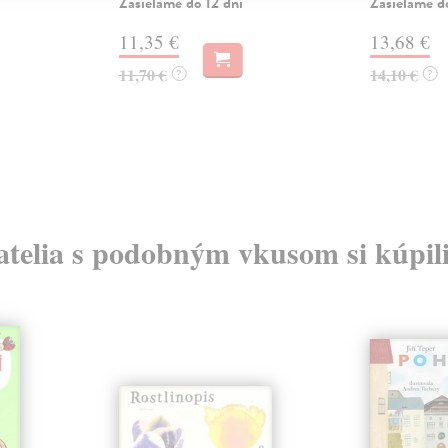
Zasielame do 12 dní
Zasielame d
11,35 €
13,68 €
11,70 €
14,10 €
?
?
atelia s podobným vkusom si kúpili