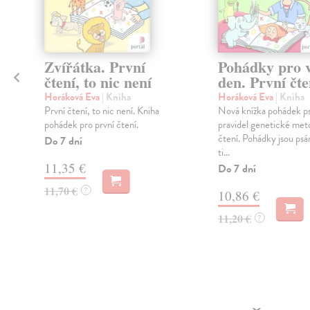
i
Zvířátka. První
Pohádky pro 
čtení, to nic není
den. První čte
Horáková Eva
| Kniha
Horáková Eva
| Kniha
ý
První čtení, to nic není. Kniha
Nová knížka pohádek p
pohádek pro první čtení.
pravidel genetické me
čtení. Pohádky jsou psá
Do 7 dní
ti...
11,35 €
Do 7 dní
11,70 €
?
10,86 €
11,20 €
?