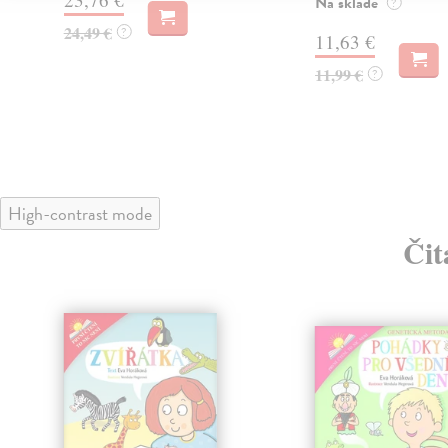
Na sklade
?
24,49 €
?
11,63 €
11,99 €
?
High-contrast mode
Čit