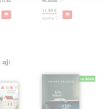
o 12 dní
Na sklade
Zas
?
11,80 €
13
12,17 €
14,
?
 aj:
na sklade