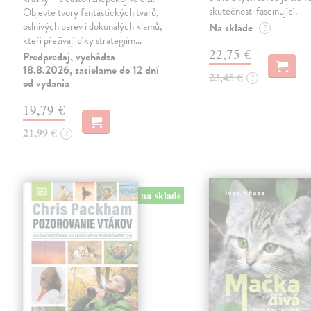
skutečnosti fascinující.
Objevte tvory fantastických tvarů,
oslnivých barev i dokonalých klamů,
Na sklade
?
kteří přežívají díky strategiím…
22,75 €
Predpredaj, vychádza
18.8.2026, zasielame do 12 dní
23,45 €
?
od vydania
19,79 €
21,99 €
?
na sklade