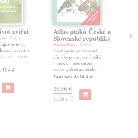
ivot zvířat
Atlas ptáků České a
Mo
Slovenské republiky
Sl
eter
| Kniha
ak
čující veverky,
Hudec Karel
| Kniha
 krkavci, soucitné
Nové vydání celobarevné
Běl
ící laně – také si
příručky pro určování ptáků
V kn
hnízdících nebo častěji
vše
zastižených na území obo...
o 12 dní
Papi
Riod
Zasielame do 14 dní
Zas
20,56 €
44
21,20 €
?
46,