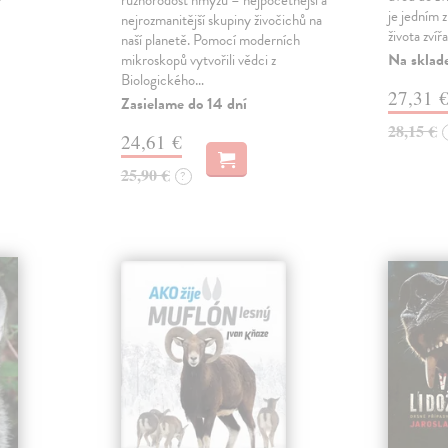
různorodost hmyzu – nejpočetnější a
je jedním 
nejrozmanitější skupiny živočichů na
života zvířa
naší planetě. Pomocí moderních
Na sklad
mikroskopů vytvořili vědci z
Biologického…
27,31 
Zasielame do 14 dní
28,15 €
24,61 €
25,90 €
?