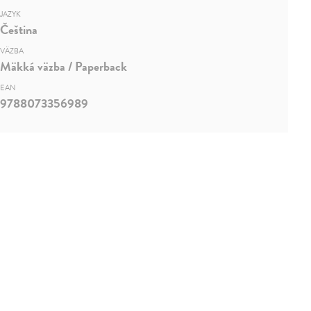
JAZYK
Čeština
VÄZBA
Mäkká väzba / Paperback
EAN
9788073356989