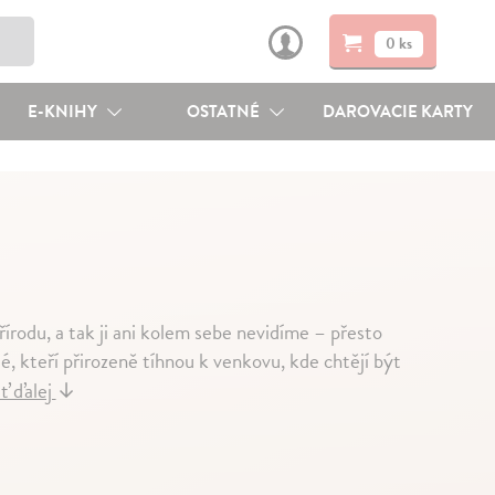
0 ks
E-KNIHY
OSTATNÉ
DAROVACIE KARTY
írodu, a tak ji ani kolem sebe nevidíme – přesto
dé, kteří přirozeně tíhnou k venkovu, kde chtějí být
ť ďalej
↓