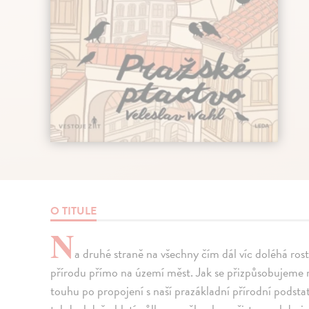
O TITULE
N
a druhé straně na všechny čím dál víc doléhá ros
přírodu přímo na území měst. Jak se přizpůsobujeme mě
touhu po propojení s naší prazákladní přírodní podst