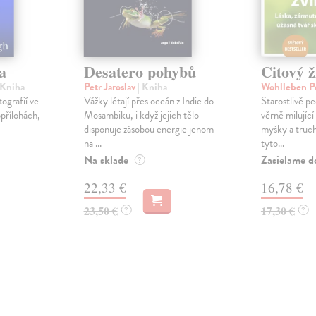
a
Desatero pohybů
Citový ž
 Kniha
Petr Jaroslav
| Kniha
Wohlleben P
ografií ve
Vážky létají přes oceán z Indie do
Starostlivě pe
přílohách,
Mosambiku, i když jejich tělo
věrně milující
,
disponuje zásobou energie jenom
myšky a truchl
na ...
tyto...
Na sklade
Zasielame d
?
22,33 €
16,78 €
23,50 €
17,30 €
?
?