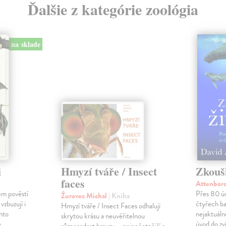
Ďalšie z kategórie zoológia
na sklade
i
Hmyzí tváře / Insect
Zkouš
faces
Attenbor
em pověstí
Přes 80 úc
Žurovec Michal
| Kniha
vzbuzují i
čtyřech ba
Hmyzí tváře / Insect Faces odhalují
chto
nejaktuálně
skrytou krásu a neuvěřitelnou
e
úvod do zv