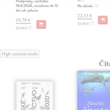
Predpredaj, vychádza
18.8.2026, zasielame do 12
Na sklade
e
?
dní od vydania
22,33 €
19,79 €
23,50 €
?
21,99 €
?
High-contrast mode
Čit