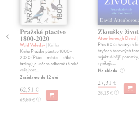
Pražské ptactvo
Zkoušky život
1800-2020
Attenborough David
|
Přes 80 úchvatných fot
Wahl Veleslav
| Kniha
čtyřech barevných foto
Kniha Pražské ptactvo 1800–
a
nejaktuálnější poznatky
2020 (Ptáci – město – příběh
vynikajíc...
hrdiny) je určena odborné i široké
veřejnost...
Na sklade
?
Zasielame do 12 dní
27,31 €
62,51 €
28,15 €
?
65,80 €
?