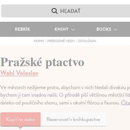
REBRÍK
KNIHY
BOOKS
KNIHY
-
PRÍRODNÉ VEDY
-
ZOOLÓGIA
Pražské ptactvo
Wahl Veleslav
Ve městech nežijeme proto, abychom v nich hledali divokou př
bychom ji tam snadno našli. O přírodě píší většinou městští li
daleko od pouličního shonu, sami s okolní flórou a faunou.
Číta
Kúpiť
na webe
Rezervovať v kníhkupectve