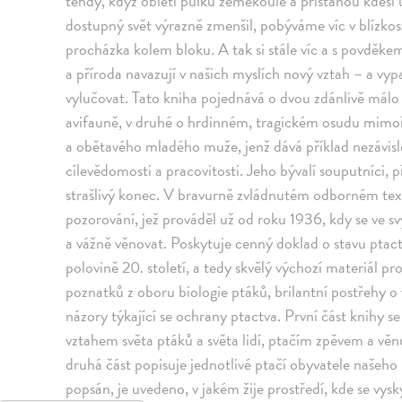
tehdy, když obletí půlku zeměkoule a přistanou kdesi 
dostupný svět výrazně zmenšil, pobýváme víc v blízko
procházka kolem bloku. A tak si stále víc a s povděk
a příroda navazují v našich myslích nový vztah – a vy
vylučovat. Tato kniha pojednává o dvou zdánlivě málo 
avifauně, v druhé o hrdinném, tragickém osudu mimo
a obětavého mladého muže, jenž dává příklad nezávis
cílevědomosti a pracovitosti. Jeho bývalí souputníci, př
strašlivý konec. V bravurně zvládnutém odborném text
pozorování, jež prováděl už od roku 1936, kdy se ve svý
a vážně věnovat. Poskytuje cenný doklad o stavu ptac
polovině 20. století, a tedy skvělý výchozí materiál p
poznatků z oboru biologie ptáků, brilantní postřehy o v
názory týkající se ochrany ptactva. První část knihy s
vztahem světa ptáků a světa lidí, ptačím zpěvem a věn
druhá část popisuje jednotlivé ptačí obyvatele našeho
popsán, je uvedeno, v jakém žije prostředí, kde se vysk