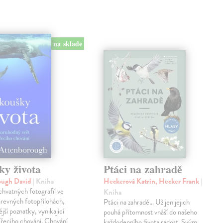
na sklade
ky života
Ptáci na zahradě
ough David
| Kniha
Heckerová Katrin, Hecker Frank
|
hvatných fotografií ve
Kniha
revných fotopřílohách,
Ptáci na zahradě… Už jen jejich
jší poznatky, vynikající
pouhá přítomnost vnáší do našeho
ířecího chování. Chování
každodenního života radost. Svým