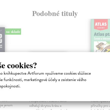
Podobné tituly
na sklade
še cookies?
ho kníhkupectva Artforum využívame cookies slúžiace
e funkčnosti, marketingové účely a zaistenie vášho
ybů
Hmyzí tváře / Insect
Atlas p
spokojnosti.
faces
Slovens
z Indie do
Žurovec Michal
| Kniha
Hudec Kare
h tělo
Hmyzí tváře / Insect Faces
Nové vydání 
gie jenom
odhalují skrytou krásu a
příručky pro 