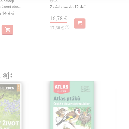
o častěji
Kraj
 území obo...
krás
Zasielame do 12 dní
o 14 dní
Zas
16,78 €
17
17,30 €
?
18,
 aj: