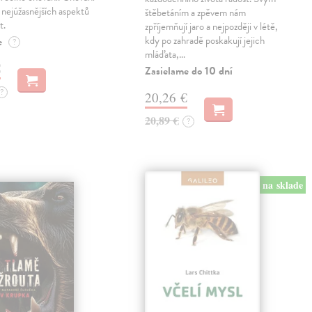
z nejúžasnějších aspektů
štěbetáním a zpěvem nám
t.
zpříjemňují jaro a nejpozději v létě,
kdy po zahradě poskakují jejich
e
?
mláďata,…
€
Zasielame do 10 dní
?
20,26 €
20,89 €
?
na sklade