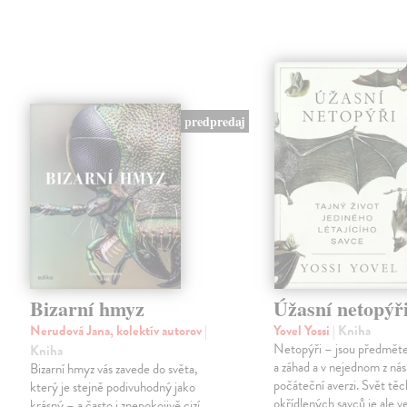
predpredaj
Bizarní hmyz
Úžasní netopýř
Nerudová Jana, kolektív autorov
|
Yovel Yossi
| Kniha
Netopýři – jsou předmět
Kniha
a záhad a v nejednom z nás 
Bizarní hmyz vás zavede do světa,
počáteční averzi. Svět tě
který je stejně podivuhodný jako
okřídlených savců je ale v
krásný – a často i znepokojivě cizí.