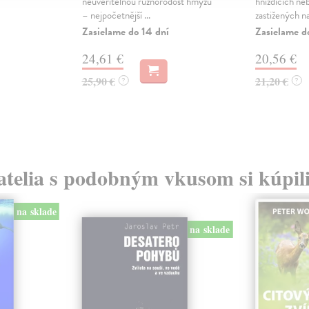
neuvěřitelnou různorodost hmyzu
hnízdících neb
– nejpočetnější ...
zastižených na
Zasielame do 14 dní
Zasielame d
24,61 €
20,56 €
25,90 €
21,20 €
?
?
atelia s podobným vkusom si kúpili
na sklade
na sklade