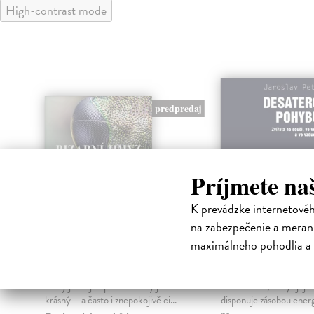
High-contrast mode
predpredaj
Príjmete na
K prevádzke internetové
na zabezpečenie a merani
Bizarní hmyz
Desatero poh
maximálneho pohodlia a 
Nerudová Jana
| Kniha
Petr Jaroslav
| Kniha
Bizarní hmyz vás zavede do světa,
Vážky létají přes oceán 
který je stejně podivuhodný jako
Mosambiku, i když jejic
krásný – a často i znepokojivě ci...
disponuje zásobou ener
na ...