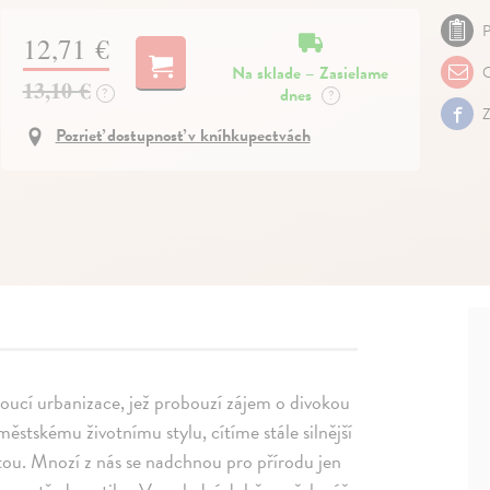
P
12,71 €
Na sklade – Zasielame
O
13,10 €
dnes
?
?
Z
Pozrieť dostupnosť v kníhkupectvách
toucí urbanizace, jež probouzí zájem o divokou
stskému životnímu stylu, cítíme stále silnější
atou. Mnozí z nás se nadchnou pro přírodu jen