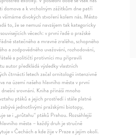
uprostřed exotiky. V poslední době se však náš
sti domova a k vrcholným zážitkům dne patří
em všímáme divokých stvoření kolem nás. Město
padá to, že se nemusí navzájem tak kategoricky
souvisejících věcech: v první řadě o pražské
řádně statečného a mravně zralého, schopného
lého a zodpovědného uvažování, rozhodování,
átelé a političtí protivníci mu připravili
u autor předkládá výsledky vlastních
ch čtrnácti letech začal ornitologii intenzivně
tva na území našeho hlavního města v první
ro dnešní srovnání. Kniha přináší mnoho
ztahu ptáků a jejich prostředí i stále platné
e zabývá jednotlivými pražskými biotopy,
uje se i „průtahu“ ptáků Prahou. Rozsáhlejší
 hlavního města – každý druh je stručně
ytuje v Čechách a kde žije v Praze a jejím okolí.