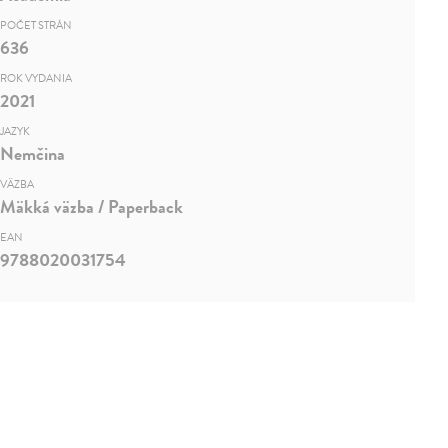
POČET STRÁN
636
ROK VYDANIA
2021
JAZYK
Nemčina
VÄZBA
Mäkká väzba / Paperback
EAN
9788020031754