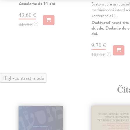
Zasielame do 14 dní
Svätom Jure uskutočnil
medzinárodná interdisci
43,60 €
konferencia Pi...
Dodávateľ nemá titu
44,95 €
?
sklade. Dodanie do c
dní.
9,70 €
10,00 €
?
High-contrast mode
Čit