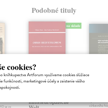
Podobné tituly
na sklade
še cookies?
ho kníhkupectva Artforum využívame cookies slúžiace
Orbis
Von Mat
e funkčnosti, marketingové účely a zaistenie vášho
Helveticorum. Das
Masary
spokojnosti.
Schweizer Buch
Schwarz Kar
l...
und seine
Kniha je soub
mitteleuropäische
významného 
církevního his
Welt
10 sa vo