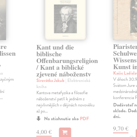
ure
Piariste
Kant und die
lissen
Schulwe
biblische
Wissens
Offenbarungsreligion
?
Kunst in
/ Kant a biblické
zjevené náboženstv
ha
Kačic Ladisl
jazyčným
V dňoch 30.9
Sirovátka Jakub
| Elektronická
Svätom Jure u
kniha
dní
medzinárodná 
Kantova metafyzika a filosofie
..
konferencia Pi
náboženství patří k jedněm z
Dodávateľ n
nejvlivnějších v dějinách novověku
sklade. Dod
až po...
dní.
Na stiahnutie ako
PDF
9,70 €
4,00 €