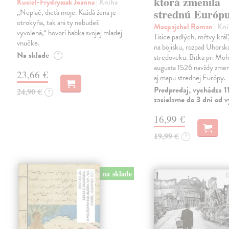
ktorá zmenila
Kuciel-Frydryszak Joanna
| Kniha
strednú Európ
„Neplač, dieťa moje. Každá žena je
otrokyňa, tak ani ty nebudeš
Mocpajchel Roman
| Kn
vyvolená,“ hovorí babka svojej mladej
Tisíce padlých, mŕtvy krá
vnučke.
na bojisku, rozpad Uhorsk
Na sklade
?
stredoveku. Bitka pri Moh
augusta 1526 navždy zmeni
23,66 €
aj mapu strednej Európy.
Predpredaj, vychádza 1
24,90 €
?
zasielame do 3 dní od 
16,99 €
19,99 €
?
na sklade