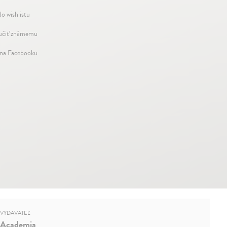
do wishlistu
čiť známemu
 na Facebooku
VYDAVATEĽ
Academia