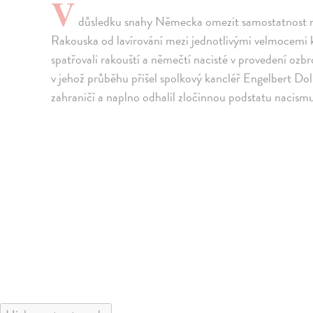
V
důsledku snahy Německa omezit samostatnost r
Rakouska od lavírování mezi jednotlivými velmocemi k u
spatřovali rakouští a němečtí nacisté v provedení ozb
v jehož průběhu přišel spolkový kancléř Engelbert Dol
zahraničí a naplno odhalil zločinnou podstatu nacism