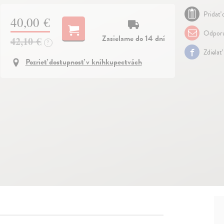
Pridať 
40,00 €
Odporu
Zasielame do 14 dní
42,10 €
?
Zdielať
Pozrieť dostupnosť v kníhkupectvách