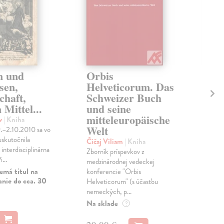
n und
Orbis
Vo
sen,
Helveticorum. Das
M
chaft,
Schweizer Buch
Sch
 Mittel...
und seine
Knih
mitteleuropäische
výz
av
| Kniha
círk
Welt
.–2.10.2010 sa vo
Sch
skutočnila
Čičaj Viliam
| Kniha
Zas
interdisciplinárna
Zborník príspevkov z
...
medzinárodnej vedeckej
16
emá titul na
konferencie "Orbis
anie do cca. 30
Helveticorum" (s účasťou
16,
nemeckých, p...
Na sklade
?