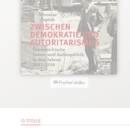
Prečítať ukážku
O TITULE