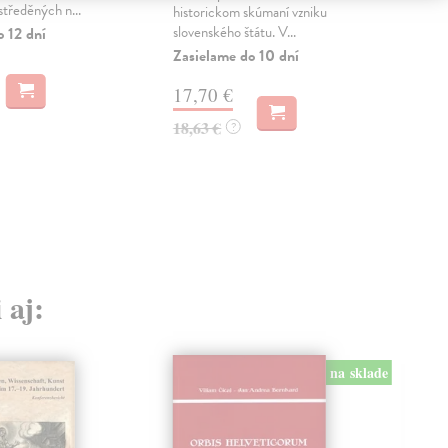
tředěných n...
v 19.
historickom skúmaní vzniku
slovenského štátu. V...
o 12 dní
Zas
Zasielame do 10 dní
7,
17,70 €
8,2
18,63 €
?
 aj:
na sklade