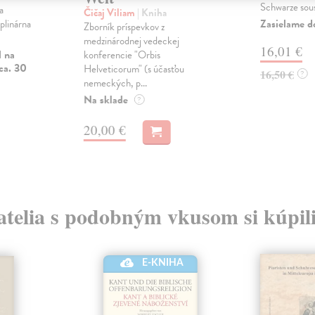
Schwarze sous
a
Čičaj Viliam
| Kniha
Zasielame d
plinárna
Zborník príspevkov z
medzinárodnej vedeckej
16,01 €
l na
konferencie "Orbis
ca. 30
Helveticorum" (s účasťou
16,50 €
?
nemeckých, p...
Na sklade
?
20,00 €
atelia s podobným vkusom si kúpili
E-KNIHA