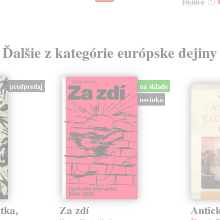
10,00 €
?
Ďalšie z kategórie európske dejiny
predpredaj
na sklade
novinka
tka,
Za zdí
Antic