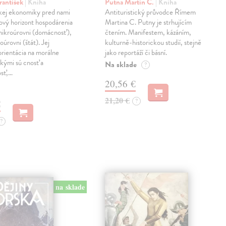
rantišek
| Kniha
Putna Martin C.
| Kniha
ckej ekonomiky pred nami
Antituristický průvodce Římem
ový horizont hospodárenia
Martina C. Putny je strhujícím
mikroúrovni (domácnosť),
čtením. Manifestem, kázáním,
oúrovni (štát). Jej
kulturně-historickou studií, stejně
orientácia na morálne
jako reportáží či básní.
kými sú cnosť a
Na sklade
?
osť,…
20,56 €
21,20 €
?
€
?
na sklade