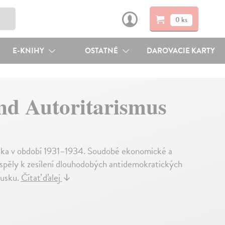
0 ks
E-KNIHY
OSTATNÉ
DAROVACIE KARTY
nd Autoritarismus
ouska v období 1931–1934. Soudobé ekonomické a
ispěly k zesílení dlouhodobých antidemokratických
ousku.
Čítať ďalej
↓