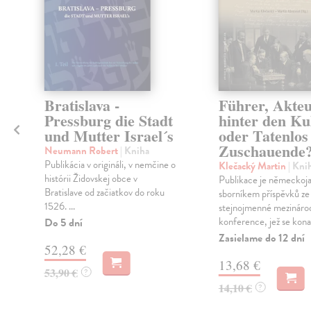
Bratislava -
Führer, Akte
Pressburg die Stadt
hinter den Ku
und Mutter Israel´s
oder Tatenlos
Zuschauende
Neumann Robert
| Kniha
Publikácia v origináli, v nemčine o
Klečacký Martin
| Kni
histórii Židovskej obce v
Publikace je německo
Bratislave od začiatkov do roku
sborníkem příspěvků ze
1526. ...
stejnojmenné mezináro
konference, jež se kona.
Do 5 dní
Zasielame do 12 dní
52,28 €
13,68 €
53,90 €
?
14,10 €
?