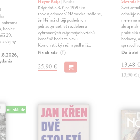
Hoyer Katja
| Kniha
Škvrnda F
u
Když došlo 3. října 1990 ke
Svet anti
znovusjednocení Německa, zdálo se,
odhaľuje n
iha
že Němci chtějí posledních
nielen na 
ľ, pohroma
jednačtyřicet let rozdělení a
ale aj makr
a, koniec
vyhrocených vzájemných vztahů
praktická 
áči 29.
konečně hodit za hlavu.
hodnoty, a
la dejiny
Komunistický režim padl a již…
spravodliv
Na sklade
Do 5 dní
?
1.8.2026,
vydania
13,48 
25,90 €
13,90 €
na sklade