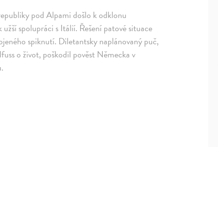
epubliky pod Alpami došlo k odklonu
žší spolupráci s Itálií. Řešení patové situace
rojeného spiknutí. Diletantsky naplánovaný puč,
lfuss o život, poškodil pověst Německa v
u.