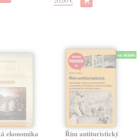
20,00 €
na sklade
ká ekonomika
Řím antituristický