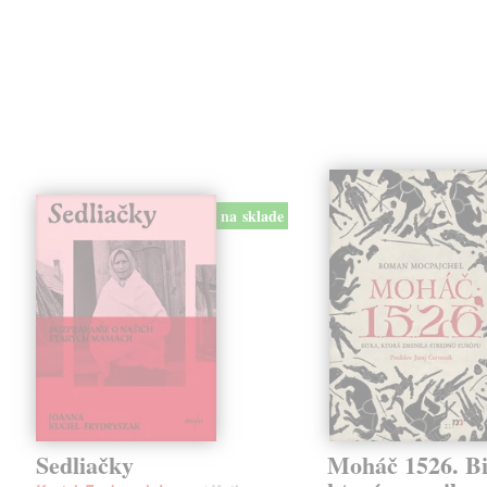
na sklade
Sedliačky
Moháč 1526. Bi