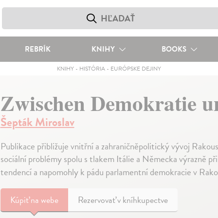
REBRÍK
KNIHY
BOOKS
KNIHY
-
HISTÓRIA
-
EURÓPSKE DEJINY
Zwischen Demokratie u
Šepták Miroslav
Publikace přibližuje vnitřní a zahraničněpolitický vývoj Rak
sociální problémy spolu s tlakem Itálie a Německa výrazně př
tendencí a napomohly k pádu parlamentní demokracie v Rak
Kúpiť
na webe
Rezervovať v kníhkupectve