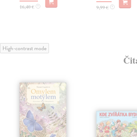
16,40 €
?
9,99 €
?
High-contrast mode
Čit