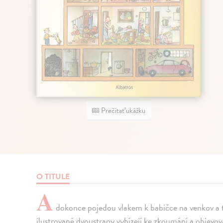
Prečítať ukážku
O TITULE
A
dokonce pojedou vlakem k babičce na venkov a t
ilustrované dvoustrany vybízejí ke zkoumání a objevová