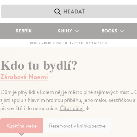
REBRÍK
KNIHY
BOOKS
KNIHY
-
KNIHY PRE DETI
-
OD 0 DO 3 ROKOV
Kdo tu bydlí?
Zárubová Noemi
Dům je plný lidí a kolem něj je město plné zajímavých míst...
zjistí spolu s hlavním hrdinou příběhu, jeho malou sestřičkou 
pískoviště i do nemocnice.
Čítať ďalej
↓
Kúpiť
na webe
Rezervovať v kníhkupectve