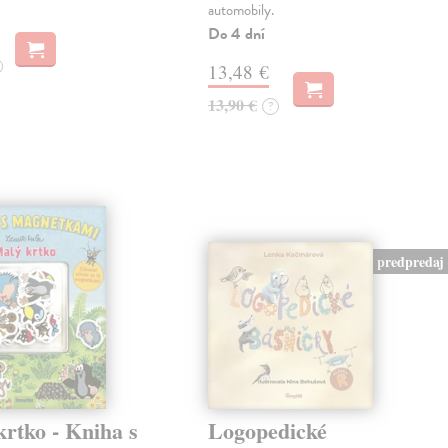
automobily.
Do 4 dní
13,48 €
13,90 €
?
predpredaj
rtko - Kniha s
Logopedické