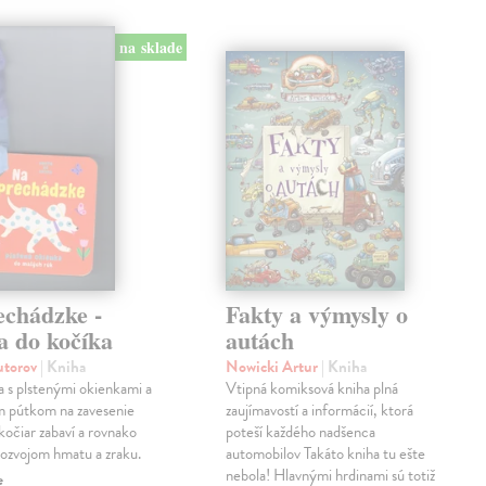
na sklade
echádzke -
Fakty a výmysly o
a do kočíka
autách
autorov
| Kniha
Nowicki Artur
| Kniha
a s plstenými okienkami a
Vtipná komiksová kniha plná
m pútkom na zavesenie
zaujímavostí a informácií, ktorá
kočiar zabaví a rovnako
poteší každého nadšenca
ozvojom hmatu a zraku.
automobilov Takáto kniha tu ešte
nebola! Hlavnými hrdinami sú totiž
e