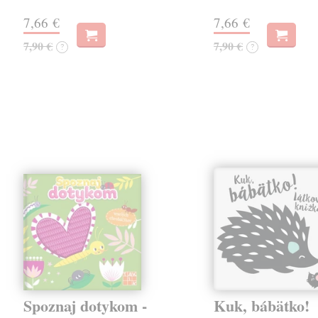
7,66 €
7,66 €
7,90 €
7,90 €
?
?
Spoznaj dotykom -
Kuk, bábätko!