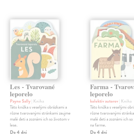
Les - Tvarované
Farma - Tvarov
leporelo
leporelo
Payne Sally
| Kniha
kolektív autorov
| Kniha
Táto knižka s veselými obrázkami a
Táto knižka s veselými obr
rôzne tvarovanými stránkami zaujme
rôzne tvarovanými stránk
malé deti a zoznámi ich so životom v
malé deti a zoznámi ich so
lese.
na farme.
Do 4 dní
Do 4 dní