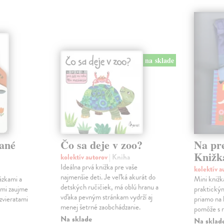
na sklade
ané
Čo sa deje v zoo?
Na pr
Knižk
kolektív autorov
| Kniha
Ideálna prvá knižka pre vaše
kolektív 
najmenšie deti. Je veľká akurát do
ázkami a
Mini knižk
detských ručičiek, má oblú hranu a
ami zaujme
praktický
vďaka pevným stránkam vydrží aj
 zvieratami
priamo na 
menej šetrné zaobchádzanie.
pomôže s r
Na sklade
Na sklad