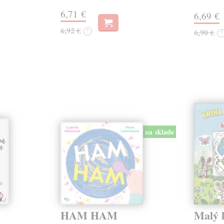
6,71 €
6,69 €
6,92 €
?
6,90 €
?
na sklade
HAM HAM
Malý k