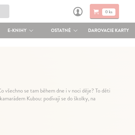
0 ks
E-KNIHY
OSTATNÉ
DAROVACIE KARTY
 Co všechno se tam během dne i v noci děje? To děti
a kamarádem Kubou: podívají se do školky, na