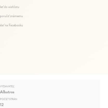
dať do wishlistu
oručiť známemu
elať na Facebooku
VYDAVATEĽ
Albatros
POČET STRÁN
12