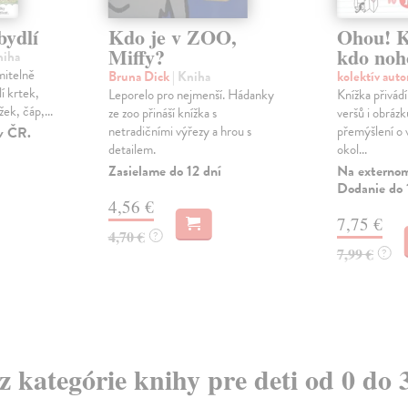
bydlí
Kdo je v ZOO,
Ohou! K
Miffy?
kdo noh
niha
mitelně
Bruna Dick
| Kniha
kolektív aut
lí krtek,
Leporelo pro nejmenší. Hádanky
Knížka přivád
žek, čáp,...
ze zoo přináší knížka s
veršů i obráz
netradičními výřezy a hrou s
přemýšlení o v
v ČR.
detailem.
okol...
Zasielame do 12 dní
Na externom
Dodanie do 
4,56 €
7,75 €
4,70 €
?
7,99 €
?
 z kategórie knihy pre deti od 0 do 