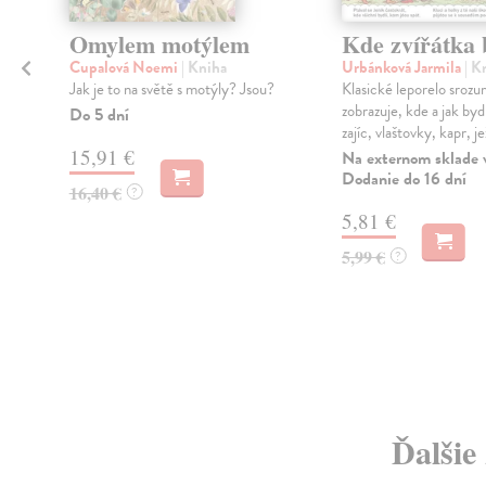
Omylem motýlem
Kde zvířátka 
Cupalová Noemi
| Kniha
Urbánková Jarmila
| K
Jak je to na světě s motýly? Jsou?
Klasické leporelo srozu
zobrazuje, kde a jak byd
Do 5 dní
zajíc, vlaštovky, kapr, je
15,91 €
Na externom sklade 
Dodanie do 16 dní
16,40 €
?
i
5,81 €
5,99 €
?
Ďalšie