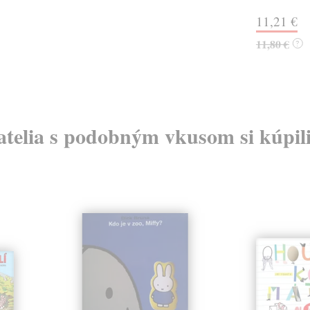
11,21 €
11,80 €
?
atelia s podobným vkusom si kúpili