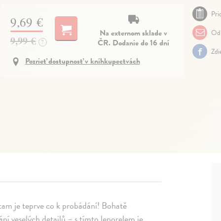
Pri
9,69 €
Na externom sklade v
Odp
9,99 €
ČR. Dodanie do 16 dní
?
Zdi
Pozrieť dostupnosť v kníhkupectvách
am je teprve co k probádání! Bohatě
ní veselých detailů – s tímto leporelem je