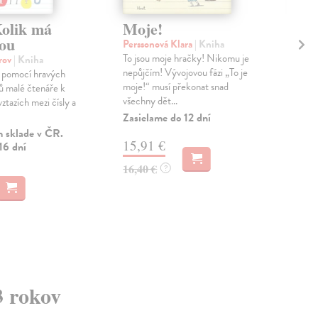
olik má
Moje!
Co
ou
ho
Perssonová Klara
| Kniha
To jsou moje hračky! Nikomu je
orov
| Kniha
Chy
nepůjčím! Vývojovou fázi „To je
í pomocí hravých
Med
moje!“ musí překonat snad
ků malé čtenáře k
loso
všechny dět...
ztazích mezi čísly a
záso
Zasielame do 12 dní
Zas
 sklade v ČR.
15,91 €
9,
16 dní
16,40 €
?
9,9
3 rokov