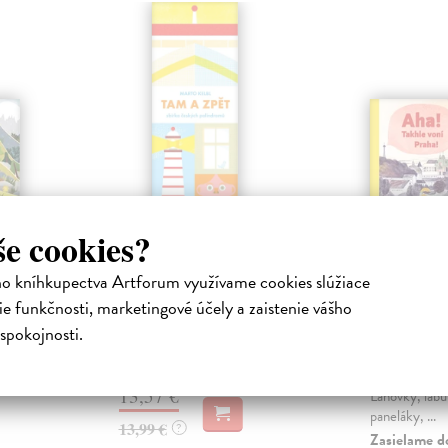
še cookies?
Tam a zpět
Aha! Ta
ho kníhkupectva Artforum využívame cookies slúžiace
Praha!
Kelbl Marto
| Kniha
e funkčnosti, marketingové účely a zaistenie vášho
Děd. Kajak.
ha
Holasová Ane
spokojnosti.
 mrštného
Kniha
Na externom sklade v ČR.
šti hledají
Dodanie do 16 dní
Co vidí dětsk
 a z ...
vyrazí do Pra
13,57 €
Lanovky, labu
paneláky, ...
13,99 €
?
Zasielame d