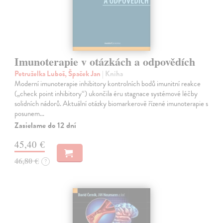
Imunoterapie v otázkách a odpovědích
Petruželka Luboš, Špaček Jan
| Kniha
Moderní imunoterapie inhibitory kontrolních bodů imunitní reakce
(„check point inhibitory“) ukončila éru stagnace systémové léčby
solidních nádorů. Aktuální otázky biomarkerově řízené imunoterapie s
posunem…
Zasielame do 12 dní
45,40 €
46,80 €
?