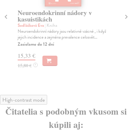
Dědičné nádorové syndromy v
O
dětské onkologii
ko
Nov
Bajčiová Viera
| Kniha
urč
Kniha „Dědičné nádorové syndromy v dětské
onkologii“ poskytuje přehled dědičných syndromů
Za
asociovaný...
24
Zasielame do 12 dní
24
21,92 €
22,60 €
?
High-contrast mode
Čitatelia s podobným vkusom si
kúpili aj: