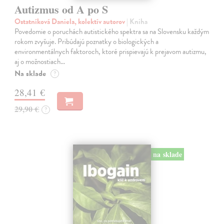
Autizmus od A po S
Ostatníková Daniela, kolektív autorov
| Kniha
Povedomie o poruchách autistického spektra sa na Slovensku každým
rokom zvyšuje. Pribúdajú poznatky o biologických a
environmentálnych faktoroch, ktoré prispievajú k prejavom autizmu,
aj o možnostiach…
Na sklade
?
28,41 €
29,90 €
?
na sklade