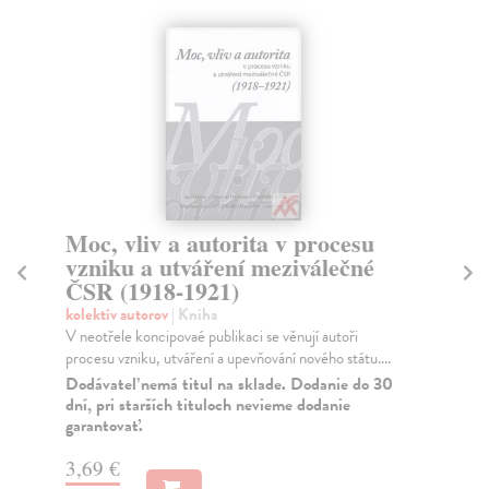
Moc, vliv a autorita v procesu
N
vzniku a utváření meziválečné
k
ČSR (1918-1921)
Se
Neu
kolektív autorov
| Kniha
jej
V neotřele koncipovaé publikaci se věnují autoři
procesu vzniku, utváření a upevňování nového státu....
Za
Dodávateľ nemá titul na sklade. Dodanie do 30
15
dní, pri starších tituloch nevieme dodanie
garantovať.
15
3,69 €