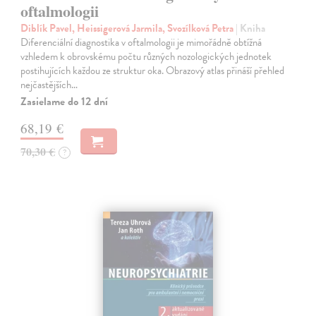
oftalmologii
Diblík Pavel, Heissigerová Jarmila, Svozílková Petra
| Kniha
Diferenciální diagnostika v oftalmologii je mimořádně obtížná
vzhledem k obrovskému počtu různých nozologických jednotek
postihujících každou ze struktur oka. Obrazový atlas přináší přehled
nejčastějších…
Zasielame do 12 dní
68,19 €
70,30 €
?