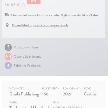
16,63 €
?
Dodávateľ nemá titul na sklade. Vybavíme do 14 - 21 dní
Pozrieť dostupnosť v kníhkupectvách
Pridať do wishlistu
Odporučiť známemu
Zdielať na Facebooku
VYDAVATEĽ
POČET STRÁN
ROK VYDANIA
JAZYK
Grada Publishing
168
2021
Čeština
VÄZBA
EAN
Tvrdá väzba / Hardback
9788027125036