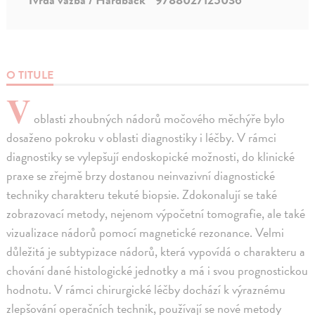
O TITULE
V
oblasti zhoubných nádorů močového měchýře bylo
dosaženo pokroku v oblasti diagnostiky i léčby. V rámci
diagnostiky se vylepšují endoskopické možnosti, do klinické
praxe se zřejmě brzy dostanou neinvazivní diagnostické
techniky charakteru tekuté biopsie. Zdokonalují se také
zobrazovací metody, nejenom výpočetní tomografie, ale také
vizualizace nádorů pomocí magnetické rezonance. Velmi
důležitá je subtypizace nádorů, která vypovídá o charakteru a
chování dané histologické jednotky a má i svou prognostickou
hodnotu. V rámci chirurgické léčby dochází k výraznému
zlepšování operačních technik, používají se nové metody