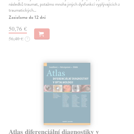
následků traumat, potažmo mnoha jiných dysfunkcí vyplývajících z
traumatických…
Zasielame do 12 dní
50,76 €
56,40 €
?
Atlas diferenciální diagnostiky v