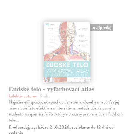
predpredaj
Ľudské telo - vyfarbovací atlas
kolektív autorov
| Kniha
Najúčinnejší spôsob, ako pochopiť anatómiu človeka a naučiť sa jej
názvoslovie Táto efektívna a interaktívna metóda učenia pomáha
študentom zapamätať si štruktúry a procesy prebiehajúce v ľudskom
tele.…
Predpredaj, vychádza 21.8.2026, zasielame do 12 dní od
vydania