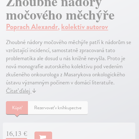
Zhoubné nádory
močového měchýře
Poprach Alexandr
,
kolektív autorov
Zhoubné nádory močového měchýře patří k nádorům se
vzrůstající incidencí, samostatně zpracovaná tato
problematika ale dosud u nás knižně nevyšla. Proto je
nová monografie autorského kolektivu pod vedením
zkušeného onkourologa z Masarykova onkologického
ústavu významným počinem v domácí literatuře.
Čítať ďalej
↓
Kúpiť
Rezervovať v kníhkupectve
16,13 €