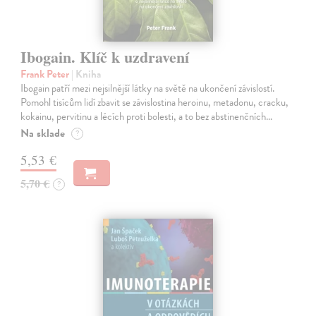
Ibogain. Klíč k uzdravení
Frank Peter
| Kniha
Ibogain patří mezi nejsilnější látky na světě na ukončení závislostí.
Pomohl tisícům lidí zbavit se závislostina heroinu, metadonu, cracku,
kokainu, pervitinu a lécích proti bolesti, a to bez abstinenčních…
Na sklade
?
5,53 €
5,70 €
?