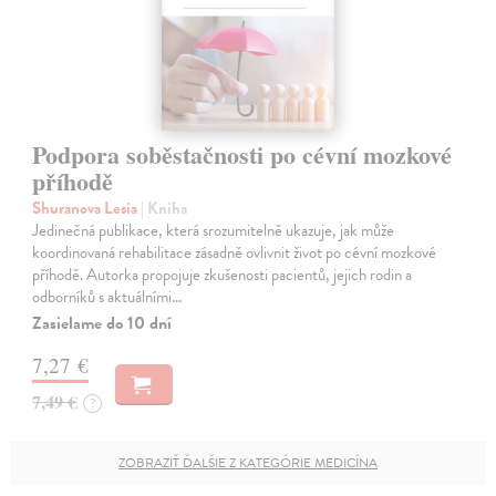
Podpora soběstačnosti po cévní mozkové
příhodě
Shuranova Lesia
| Kniha
Jedinečná publikace, která srozumitelně ukazuje, jak může
koordinovaná rehabilitace zásadně ovlivnit život po cévní mozkové
příhodě. Autorka propojuje zkušenosti pacientů, jejich rodin a
odborníků s aktuálními…
Zasielame do 10 dní
7,27 €
7,49 €
?
ZOBRAZIŤ ĎALŠIE Z KATEGÓRIE MEDICÍNA