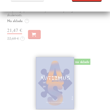
Seth Anil
| Kniha
Být sám sebou není tak jednoduché, jak se zdá. V mozku každého z
nás pracují společně miliardy neuronů a vytvářejí naše vědomé
zkušenosti.
Na sklade
?
21,47 €
22,60 €
?
na sklade