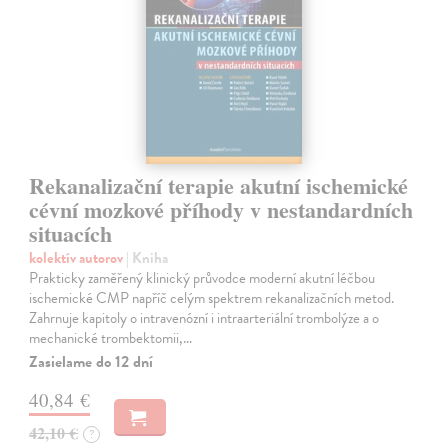
Rekanalizační terapie akutní ischemické
cévní mozkové příhody v nestandardních
situacích
kolektív autorov
| Kniha
Prakticky zaměřený klinický průvodce moderní akutní léčbou
ischemické CMP napříč celým spektrem rekanalizačních metod.
Zahrnuje kapitoly o intravenózní i intraarteriální trombolýze a o
mechanické trombektomii,…
Zasielame do 12 dní
40,84 €
42,10 €
?