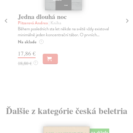
Jedna dlouhá noc
M
Pitzerová Andrea
| Kniha
Haš
Během posledních sta let někde na světě vždy existoval
O č
minimálně jeden koncentrační tábor. O prvních...
vyd
Na sklade
Za
?
17,86 €
17
18,80 €
18
?
Ďalšie z kategórie česká beletria
na sklade