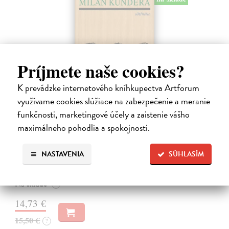
Príjmete naše cookies?
K prevádzke internetového kníhkupectva Artforum
využívame cookies slúžiace na zabezpečenie a meranie
funkčnosti, marketingové účely a zaistenie vášho
Pomalost
maximálneho pohodlia a spokojnosti.
Kundera Milan
| Kniha
Pomalost, chronologicky první ze čtyř románů Milana Kundery
napsaných francouzsky, vychází v českém překladu Anny
NASTAVENIA
SÚHLASÍM
Kareninové. Vydávání Kunderových románů v českém jazyce se
uzavírá.
Na sklade
?
14,73 €
15,50 €
?