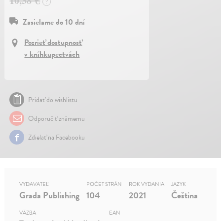
10,38 €
?
Zasielame do 10 dní
Pozrieť dostupnosť
v kníhkupectvách
Pridať do wishlistu
Odporučiť známemu
Zdielať na Facebooku
VYDAVATEĽ
POČET STRÁN
ROK VYDANIA
JAZYK
Grada Publishing
104
2021
Čeština
VÄZBA
EAN