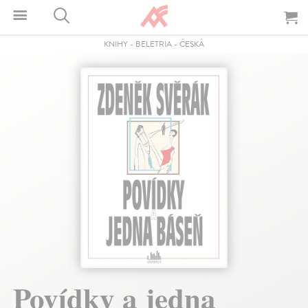
KNIHY
-
BELETRIA
-
ČESKÁ
Povídky a jedna