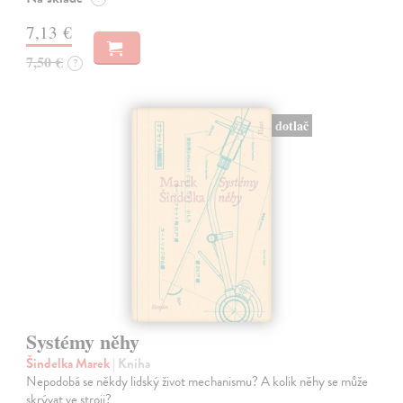
7,13 €
7,50 €
?
dotlač
Systémy něhy
Šindelka Marek
| Kniha
Nepodobá se někdy lidský život mechanismu? A kolik něhy se může
skrývat ve stroji?