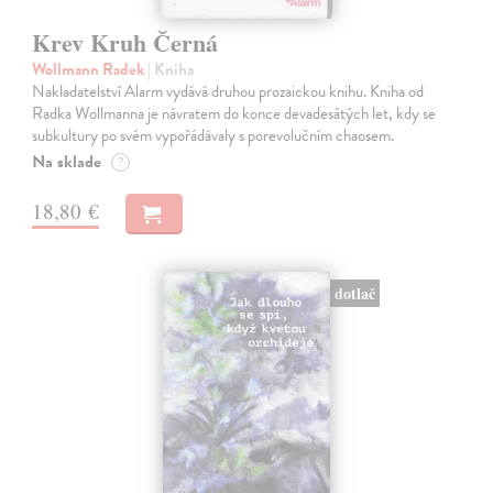
Krev Kruh Černá
Wollmann Radek
| Kniha
Nakladatelství Alarm vydává druhou prozaickou knihu. Kniha od
Radka Wollmanna je návratem do konce devadesátých let, kdy se
subkultury po svém vypořádávaly s porevolučním chaosem.
Na sklade
?
18,80 €
dotlač