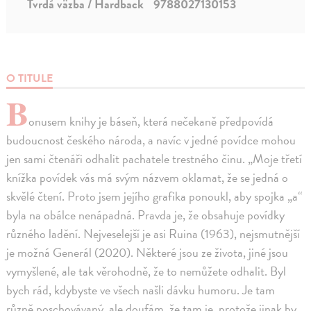
Tvrdá väzba / Hardback
9788027130153
O TITULE
B
onusem knihy je báseň, která nečekaně předpovídá
budoucnost českého národa, a navíc v jedné povídce mohou
jen sami čtenáři odhalit pachatele trestného činu. „Moje třetí
knížka povídek vás má svým názvem oklamat, že se jedná o
skvělé čtení. Proto jsem jejího grafika ponoukl, aby spojka „a“
byla na obálce nenápadná. Pravda je, že obsahuje povídky
různého ladění. Nejveselejší je asi Ruina (1963), nejsmutnější
je možná Generál (2020). Některé jsou ze života, jiné jsou
vymyšlené, ale tak věrohodně, že to nemůžete odhalit. Byl
bych rád, kdybyste ve všech našli dávku humoru. Je tam
různě poschovávaný, ale doufám, že tam je, protože jinak by