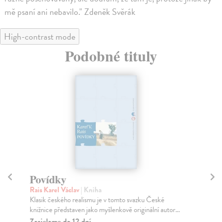
mě psaní ani nebavilo." Zdeněk Svěrák
High-contrast mode
Podobné tituly
Povídky
P
Rais Karel Václav
| Kniha
Wi
Klasik českého realismu je v tomto svazku České
knižnice představen jako myšlenkově originální autor...
Do
dní
Zasielame do 12 dní