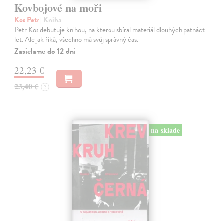
Kovbojové na moři
Kos Petr
| Kniha
Petr Kos debutuje knihou, na kterou sbíral materiál dlouhých patnáct
let. Ale jak říká, všechno má svůj správný čas.
Zasielame do 12 dní
22,23 €
23,40 €
?
na sklade