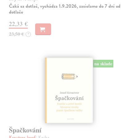
Čaká sa dotlač, vychádza 1.9.2026, zasielame do 7 dní od
dotlače
22,33 €
23,50 €
?
na sklade
Špačkování
Kroutvor Josef
| Kniha