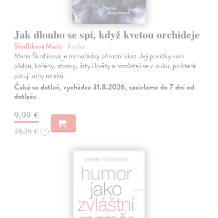
Jak dlouho se spí, když kvetou orchideje
Škrdlíková Marie
| Kniha
Marie Škrdlíková je mimořádný přírodní úkaz. Její povídky voní
půdou, kořeny, stonky, listy i květy a rozrůstají se v louku, po které
putují stíny mraků.
Čaká sa dotlač, vychádza 31.8.2026, zasielame do 7 dní od
dotlače
9,99 €
10,30 €
?