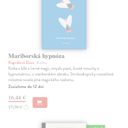
Mariborská hypnóza
Kaprálová Dora
| Kniha
Kniha o bílé a černé magii, smyslu psaní, životě mouchy a
hypnotizérovi, o mariborském zázraku. Stroboskopicky rozostřená
milostná novela plná magického realismu.
Zasielame do 12 dní
16,44 €
17,30 €
?