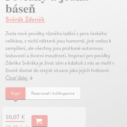
báseň
Svěrák Zdeněk
Zcela nové povídky různého ladění z pera českého
velikána, z nichž některé jsou humorné, jiné vedou k
zamyšlení, ale všechny jsou protkané autorovou
laskavostí a životní moudrostí. Inspirací pro povídky
Zdeňka Svěráka je život sám a kdokoli z nás se mohl v
životě dostat do stejné situace jako jejich hrdinové.
Čítať ďalej
↓
Kúpiť
Rezervovať v kníhkupectve
10,07 €