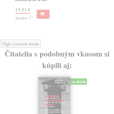
gar
15,91 €
13
16,40 €
?
14
High-contrast mode
Čitatelia s podobným vkusom si
kúpili aj:
na sklade