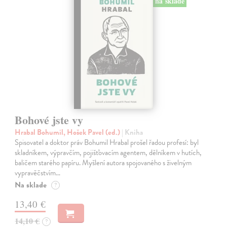
na sklade
Bohové jste vy
Hrabal Bohumil, Hošek Pavel (ed.)
| Kniha
Spisovatel a doktor práv Bohumil Hrabal prošel řadou profesí: byl
skladníkem, výpravčím, pojišťovacím agentem, dělníkem v hutích,
baličem starého papíru. Myšlení autora spojovaného s živelným
vypravěčstvím…
Na sklade
?
13,40 €
14,10 €
?