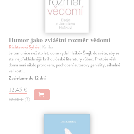
Humor jako zvláštní rozměr vědomí
Richterová Sylvie
| Kniha
Je tomu více než sto let, co se vydal Haškův Švejk do světa, aby se
stal nejpřekládanější knihou české literatury vůbec. Protože však
doma není nikdo prorokem, pochopení autorovy geniality, záhadné
velikosti…
Zasielame do 12 dní
12,45 €
13,10 €
?