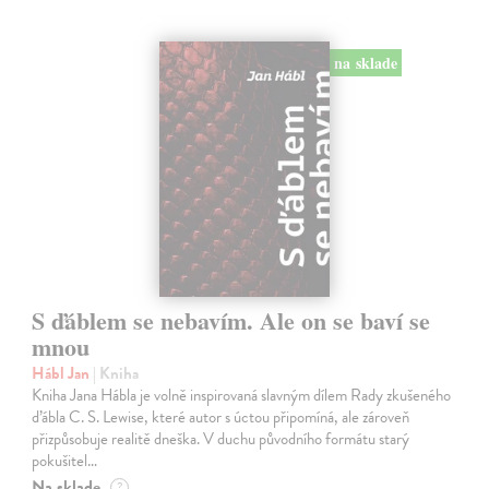
na sklade
S ďáblem se nebavím. Ale on se baví se
mnou
Hábl Jan
| Kniha
Kniha Jana Hábla je volně inspirovaná slavným dílem Rady zkušeného
ďábla C. S. Lewise, které autor s úctou připomíná, ale zároveň
přizpůsobuje realitě dneška. V duchu původního formátu starý
pokušitel…
Na sklade
?