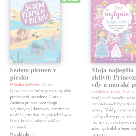
Sedem písmen v
Moja najlepšia
piesku
aktivít: Princez
víly a morské 
Hlušíková Marta
| Kniha
Dovolenka na Kréte je niekedy plná
kolektív autorov
| Kniha
prekvapení. Súrodenci Noro a
Vstúp do čarovného sveta
Anabela pri mori spoznávajú
rozprávkových bytostí v kn
svojráznych Chrtovcov, natrafia na
zábavy. Malé princezné si 
usušenú jaštericu, zaujmú ich Uwe a
hodiny zábavy pri vyfarbo
Hans, ktorí sú takmer celé dni
nádherných obrázkov, rieš
zahrabaní…
zábavných úloh a lepení č
Na sklade
nálepiek.
?