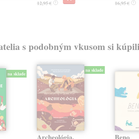
12,95 €
16,95 €
?
?
atelia s podobným vkusom si kúpili
na sklade
na sklade
Archeológia.
Beno