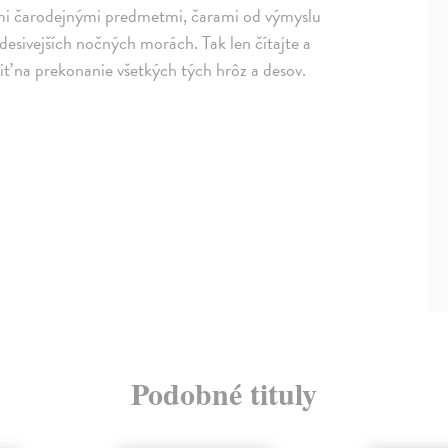
vými čarodejnými predmetmi, čarami od výmyslu
jdesivejších nočných morách. Tak len čítajte a
čiť na prekonanie všetkých tých hrôz a desov.
Podobné tituly