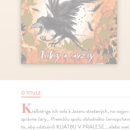
O TITULE
K
ráľostriga ich volá k Jazeru stratených, no najprv
správne čary... Premôžu spolu obludného červopchavca
to, aby odstránili KLIATBU V PRALESE... alebo sve