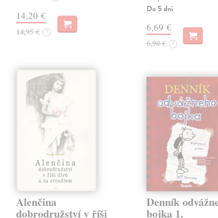
Do 5 dní
14,20 €
6,69 €
14,95 €
?
6,90 €
?
Alenčina
Denník odvážn
dobrodružství v říši
bojka 1.