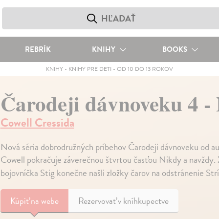
REBRÍK
KNIHY
BOOKS
KNIHY
-
KNIHY PRE DETI
-
OD 10 DO 13 ROKOV
Čarodeji dávnoveku 4 -
Cowell Cressida
Nová séria dobrodružných príbehov Čarodeji dávnoveku od aut
Cowell pokračuje záverečnou štvrtou časťou Nikdy a navždy. X
bojovníčka Stig konečne našli zložky čarov na odstránenie Str
Kúpiť
na webe
Rezervovať v kníhkupectve