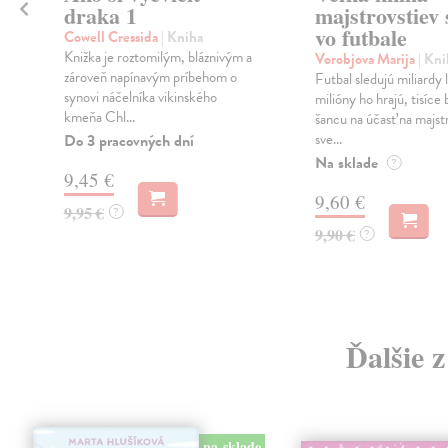
draka 1
majstrovstiev 
vo futbale
Cowell Cressida
| Kniha
Knižka je roztomilým, bláznivým a
Vorobjova Marija
| Kni
zároveň napínavým príbehom o
Futbal sledujú miliardy 
synovi náčelníka vikinského
milióny ho hrajú, tisíce 
kmeňa Chl...
šancu na účasť na majst
sve...
Do 3 pracovných dní
Na sklade
?
9,45 €
9,60 €
9,95 €
?
9,90 €
?
Ďalšie 
na sklade