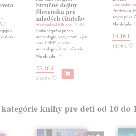
sveta
Stručné dejiny
Lomnická Te
Slovenska pre
Predstav si, ž
mladých čitateľov
svojho psíka.
ha
Na sklade
ľudí,
Hromadová Bibiana
| Kniha
bojujú o
Kniha rozpráva príbeh
14,16 €
rovstvách
archeológie, vedy o tom, kým
sme. Približuje prácu
14,90 €
?
archeológov, ktorí našu min...
Na sklade
?
23,16 €
24,90 €
?
z kategórie knihy pre deti od 10 do 
novinka