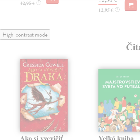
12,95 €
?
12,95 €
?
High-contrast mode
Čit
Ako si vycvičiť
Veľká kniha