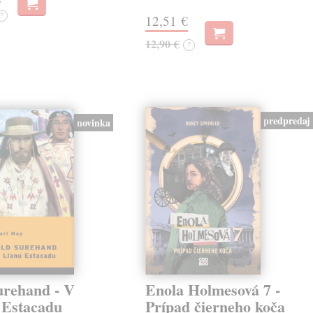
?
12,51 €
12,90 €
?
predpredaj
novinka
urehand - V
Enola Holmesová 7 -
 Estacadu
Prípad čierneho koča