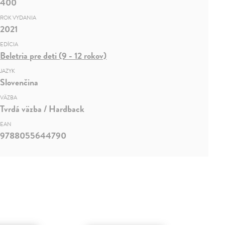
400
ROK VYDANIA
2021
EDÍCIA
Beletria pre deti (9 - 12 rokov)
JAZYK
Slovenčina
VÄZBA
Tvrdá väzba / Hardback
EAN
9788055644790