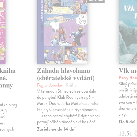
 kniha
Záhada hlavolamu
Vlk m
né,
(sběratelské vydání)
Parry Ro
panny
Silný príb
Foglar Jaroslav
| Kniha
prežití in
V temných Stínadlech se cosi dalo
udalosťami.
do pohybu! Klub Rychlých šípů –
svorkou v 
Mirek Dušín, Jarka Metelka, Jindra
ižke plnej
dňa na ich
Hojer, Červenáček a Rychlonožka
užijú
vlky.
– u toho nesmí chybět! Když chlapci
vaní
Do 5 dní
poznají příběh zámečnického učně…
ení
Zasielame do 14 dní
arovných
12,51 