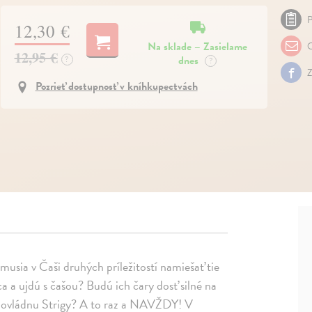
P
12,30 €
Na sklade – Zasielame
O
12,95 €
dnes
?
?
Z
Pozrieť dostupnosť v kníhkupectvách
 musia v Čaši druhých príležitostí namiešať tie
 a ujdú s čašou? Budú ich čary dosť silné na
t ovládnu Strigy? A to raz a NAVŽDY! V