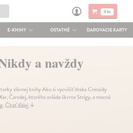
0 ks
E-KNIHY
OSTATNÉ
DAROVACIE KARTY
 Nikdy a navždy
orky slávnej knihy Ako si vycvičiť draka Cressidy
ar, Čarodej, ktorého ovláda škvrna Strigy, a mocná
íg.
Čítať ďalej
↓