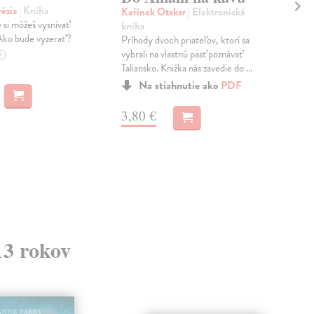
rézia
| Kniha
Tre
Kořínek Otakar
| Elektronická
e si môžeš vysnívať
ŽIV
kniha
 Ako bude vyzerať?
SO
Príhody dvoch priateľov, ktorí sa
VE
vybrali na vlastnú päsť poznávať
?
A 
Taliansko. Knižka nás zavedie do ...
PO
Na stiahnutie ako
PDF
ZÁR
Na 
3,80 €
22
22,
13 rokov