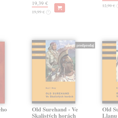
19,39 €
12,90 €
19,99 €
?
predpredaj
eho
Old Surehand - Ve
Old S
Skalistých horách
Llanu