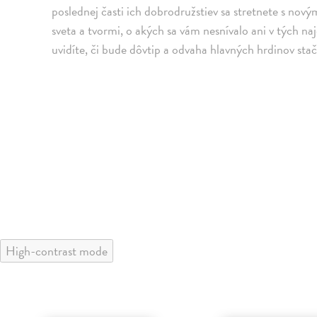
poslednej časti ich dobrodružstiev sa stretnete s no
sveta a tvormi, o akých sa vám nesnívalo ani v tých na
uvidíte, či bude dôvtip a odvaha hlavných hrdinov sta
High-contrast mode
klade