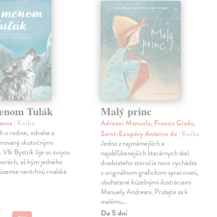
enom Tulák
Malý princ
sanne
| Kniha
Adreani Manuela, Francia Giada,
eh o rodine, odvahe a
Saint-Exupéry Antoine de
| Kniha
špirovaný skutočnými
Jedno z najznámejších a
 Vlk Bystrík žije so svojou
najobľúbenejších literárnych diel
horách, až kým jedného
dvadsiateho storočia novo vychádza
 územie nevtrhnú rivalské
v originálnom grafickom spracovaní,
obohatené kúzelnými ilustráciami
Manuely Andreani. Pridajte sa k
malému…
€
Do 5 dní