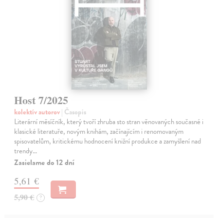
Host 7/2025
kolektív autorov
| Časopis
Literární měsíčník, který tvoří zhruba sto stran věnovaných současné i
klasické literatuře, novým knihám, začínajícím i renomovaným
spisovatelům, kritickému hodnocení knižní produkce a zamyšlení nad
trendy…
Zasielame do 12 dní
5,61 €
5,90 €
?