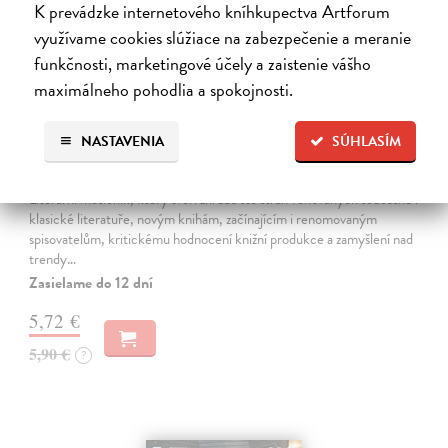
K prevádzke internetového kníhkupectva Artforum
využívame cookies slúžiace na zabezpečenie a meranie
funkčnosti, marketingové účely a zaistenie vášho
maximálneho pohodlia a spokojnosti.
NASTAVENIA
SÚHLASÍM
Host 5/2026
kolektív autorov
| Časopis
Literární měsíčník, který tvoří zhruba sto stran věnovaných současné i
klasické literatuře, novým knihám, začínajícím i renomovaným
spisovatelům, kritickému hodnocení knižní produkce a zamyšlení nad
trendy…
Zasielame do 12 dní
5,72 €
5,90 €
?