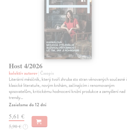
Host 4/2026
kolektív autorov
| Časopis
Literární měsíčník, který tvoří zhruba sto stran věnovaných současné i
klasické literatuře, novým knihám, začínajícím i renomovaným
spisovatelům, kritickému hodnocení knižní produkce a zamyšlení nad
trendy…
Zasielame do 12 dní
5,61 €
5,90 €
?