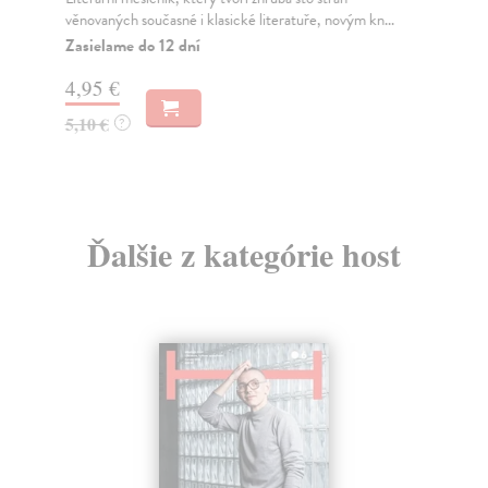
věnovaných současné i klasické literatuře, novým kn...
způ
být.
Zasielame do 12 dní
Za
4,95 €
5,
5,10 €
?
5,
Ďalšie z kategórie host