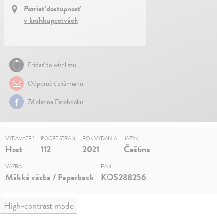
Pozrieť dostupnosť
v kníhkupectvách
Pridať do wishlistu
Odporučiť známemu
Zdielať na Facebooku
VYDAVATEĽ
POČET STRÁN
ROK VYDANIA
JAZYK
Host
112
2021
Čeština
VÄZBA
EAN
Mäkká väzba / Paperback
KOS288256
High-contrast mode