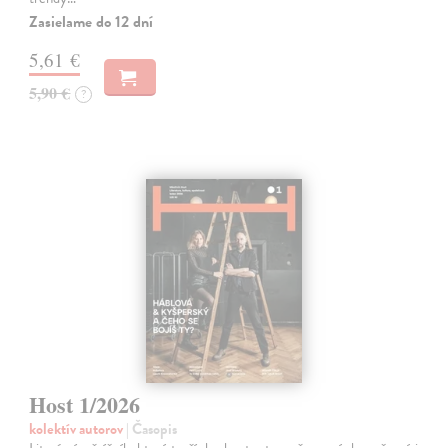
Zasielame do 12 dní
5,61 €
5,90 €
?
Host 1/2026
kolektív autorov
| Časopis