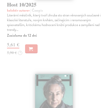
Host 10/2025
kolektív autorov
| Časopis
Literární měsíčník, který tvoří zhruba sto stran věnovaných současné i
klasické literatuře, novým knihám, začínajícím i renomovaným
spisovatelům, kritickému hodnocení knižní produkce a zamyšlení nad
trendy…
Zasielame do 12 dní
5,61 €
5,90 €
?