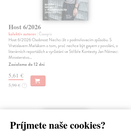
Host 6/2026
kolektív autorov
| Časopis
Host 6/2026 Osobnost Nechci žít v podmiňovacím způsobu. S
Vratislavem Maňákem o tom, proč nechce být gayem z povolání, o
literárních reportážích a vyrůstání ve Stříbře Kontexty Jan Němec:
Ministerstvo…
Zasielame do 12 dní
5,61 €
5,90 €
?
Príjmete naše cookies?