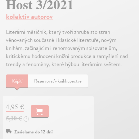
Host 3/2021
kolektív autorov
Literární měsíčník, který tvoří zhruba sto stran
věnovaných současné i klasické literatuře, novým
knihám, začínajícím i renomovaným spisovatelům,
kritickému hodnocení knižní produkce a zamyšlení nad
trendy a fenomény, které hýbou literárním světem.
Kúpiť
Rezervovať v kníhkupectve
4,95 €
5,10 €
?
Zasielame do 12 dní