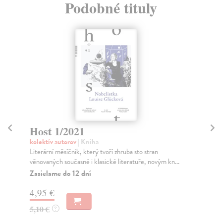
Podobné tituly
Host 1/2021
H
kolektív autorov
| Kniha
kol
Literární měsíčník, který tvoří zhruba sto stran
Hos
věnovaných současné i klasické literatuře, novým kn...
způ
být.
Zasielame do 12 dní
Za
4,95 €
5,
5,10 €
?
5,