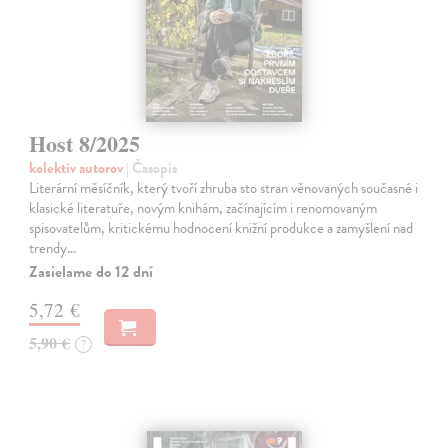
Host 8/2025
kolektív autorov
| Časopis
Literární měsíčník, který tvoří zhruba sto stran věnovaných současné i
klasické literatuře, novým knihám, začínajícím i renomovaným
spisovatelům, kritickému hodnocení knižní produkce a zamyšlení nad
trendy…
Zasielame do 12 dní
5,72 €
5,90 €
?