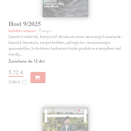
Host 9/2025
kolektív autorov
| Časopis
Literární měsíčník, který tvoří zhruba sto stran věnovaných současné i
klasické literatuře, novým knihám, začínajícím i renomovaným
spisovatelům, kritickému hodnocení knižní produkce a zamyšlení nad
trendy…
Zasielame do 12 dní
5,72 €
5,90 €
?