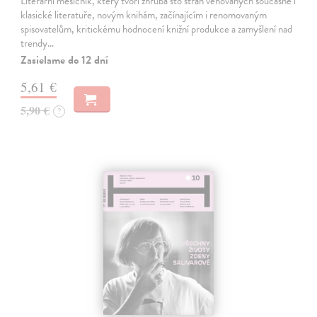
Literární měsíčník, který tvoří zhruba sto stran věnovaných současné i
klasické literatuře, novým knihám, začínajícím i renomovaným
spisovatelům, kritickému hodnocení knižní produkce a zamyšlení nad
trendy…
Zasielame do 12 dní
5,61 €
5,90 €
?