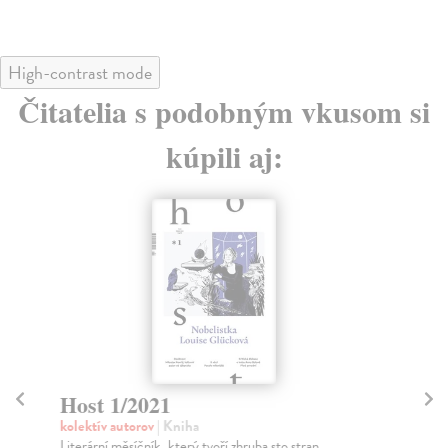
High-contrast mode
Čitatelia s podobným vkusom si
kúpili aj:
Host 1/2021
H
kolektív autorov
| Kniha
kol
Literární měsíčník, který tvoří zhruba sto stran
Hos