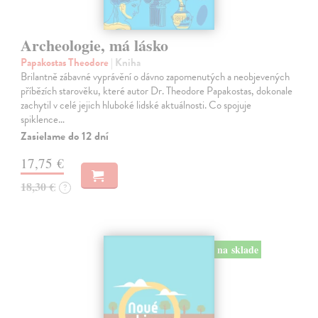
Archeologie, má lásko
Papakostas Theodore
| Kniha
Brilantně zábavné vyprávění o dávno zapomenutých a neobjevených
příbězích starověku, které autor Dr. Theodore Papakostas, dokonale
zachytil v celé jejich hluboké lidské aktuálnosti. Co spojuje
spiklence…
Zasielame do 12 dní
17,75 €
18,30 €
?
na sklade