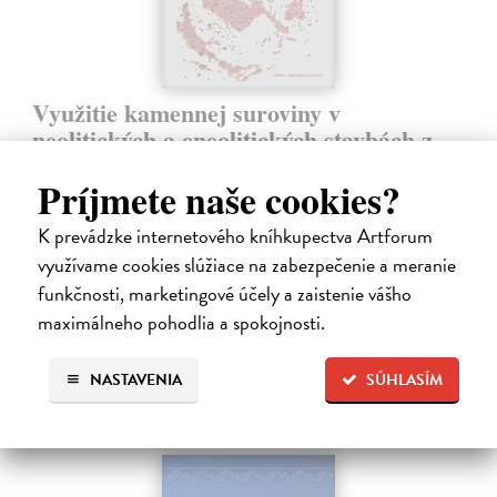
Využitie kamennej suroviny v
neolitických a eneolitických stavbách z
územia Slovenska
Príjmete naše cookies?
Ďuriš Jozef
| Kniha
Monografia prináša prvú systematickú analýzu využívania kamennej
K prevádzke internetového kníhkupectva Artforum
suroviny v sídliskovej architektúre neolitu a eneolitu na území
Slovenska. Na základe podrobnej analýzy 28 lokalít bolo
využívame cookies slúžiace na zabezpečenie a meranie
identifikovaných…
funkčnosti, marketingové účely a zaistenie vášho
Zasielame do 12 dní
maximálneho pohodlia a spokojnosti.
24,25 €
NASTAVENIA
SÚHLASÍM
25,00 €
?