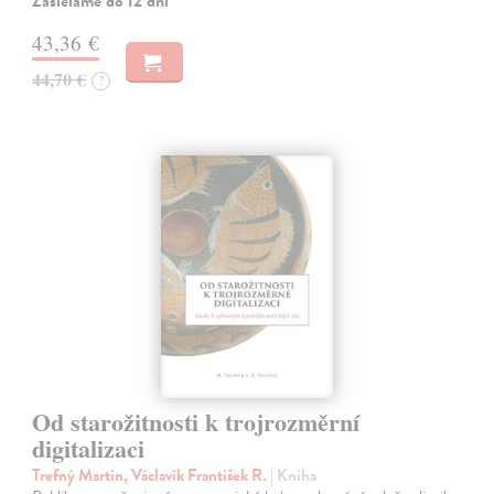
Zasielame do 12 dní
43,36 €
44,70 €
?
Od starožitnosti k trojrozměrní
digitalizaci
Trefný Martin, Václavík František R.
| Kniha