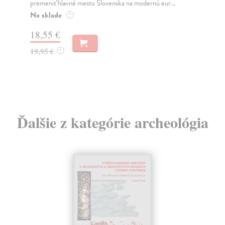
...
jeho nejisté zdi – dlouho očekávaný román Haru...
Na sklade
?
31,21 €
32,85 €
?
Ďalšie z kategórie archeológia