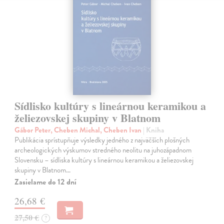
Sídlisko kultúry s lineárnou keramikou a
želiezovskej skupiny v Blatnom
Gábor Peter, Cheben Michal, Cheben Ivan
| Kniha
Publikácia sprístupňuje výsledky jedného z najväčších plošných
archeologických výskumov stredného neolitu na juhozápadnom
Slovensku – sídliska kultúry s lineárnou keramikou a želiezovskej
skupiny v Blatnom…
Zasielame do 12 dní
26,68 €
27,50 €
?