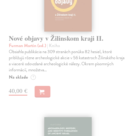
Nové objavy v Žilinskom kraji II.
Furman Martin (ed.)
| Kniha
Obsiahla publikácia na 309 stranách ponúka 82 hesiel, ktoré
približujú rôzne archeologické akcie v 56 katastroch Žilinského kraja
a viaceré odovzdané archeologické nálezy. Okrem písomných
informácií, množstva…
Na sklade
?
40,00 €