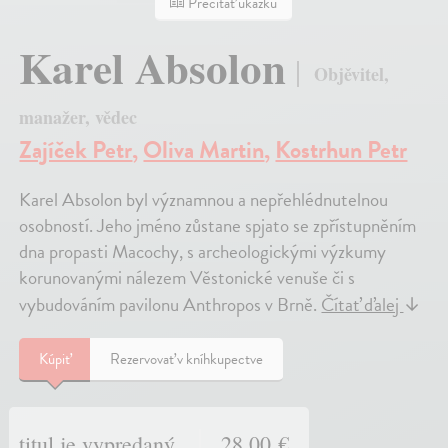
Prečítať ukážku
Karel Absolon
Objěvitel,
manažer, vědec
Zajíček Petr
,
Oliva Martin
,
Kostrhun Petr
Karel Absolon byl významnou a nepřehlédnutelnou
osobností. Jeho jméno zůstane spjato se zpřístupněním
dna propasti Macochy, s archeologickými výzkumy
korunovanými nálezem Věstonické venuše či s
vybudováním pavilonu Anthropos v Brně.
Čítať ďalej
↓
Kúpiť
Rezervovať v kníhkupectve
titul je vypredaný
28,00 €