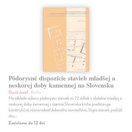
Pôdorysné dispozície stavieb mladšej a
neskorej doby kamennej na Slovensku
Duriš Jozef
| Kniha
Na základe súboru pôdorysov stavieb zo 72 sídlisk z obdobia mladšej a
neskorej doby kamennej z územia Slovenska kniha predstavuje
konštrukčnú rôznorodosť dobového staviteľstva. Súpis stavieb poslúžil
ako…
Zasielame do 12 dní