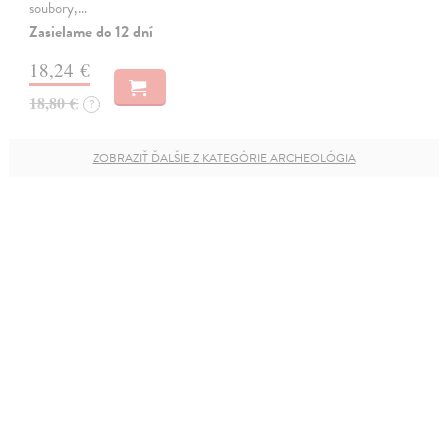
soubory,…
Zasielame do 12 dní
18,24 €
18,80 €
?
ZOBRAZIŤ ĎALŠIE Z KATEGÓRIE ARCHEOLÓGIA