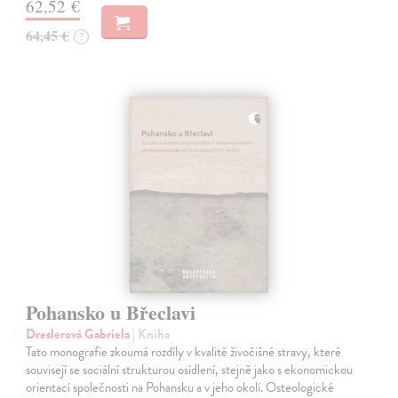
62,52 €
64,45 €
?
Pohansko u Břeclavi
Dreslerová Gabriela
| Kniha
Tato monografie zkoumá rozdíly v kvalitě živočišné stravy, které
souvisejí se sociální strukturou osídlení, stejně jako s ekonomickou
orientací společnosti na Pohansku a v jeho okolí. Osteologické