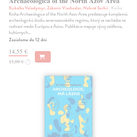
Archaeologica of the North Azov Area
Kubalka Volodymyr, Zabavin Viacheslav, Nebrat Serhii
| Kniha
Kniha Archaeologica of the North Azov Area predstavuje komplexnú
archeologickú štúdiu severoazovského regiónu, ktorý sa nachádza na
rozhraní medzi Európou a Áziou. Publikácia mapuje vývoj osídlenia,
kultúrnych…
Zasielame do 12 dní
14,55 €
15,00 €
?