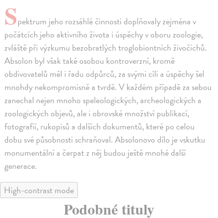
S
pektrum jeho rozsáhlé činnosti doplňovaly zejména v
počátcích jeho aktivního života i úspěchy v oboru zoologie,
zvláště při výzkumu bezobratlých troglobiontních živočichů.
Absolon byl však také osobou kontroverzní, kromě
obdivovatelů měl i řadu odpůrců, za svými cíli a úspěchy šel
mnohdy nekompromisně a tvrdě. V každém případě za sebou
zanechal nejen mnoho speleologických, archeologických a
zoologických objevů, ale i obrovské množství publikací,
fotografií, rukopisů a dalších dokumentů, které po celou
dobu své působnosti schraňoval. Absolonovo dílo je vskutku
monumentální a čerpat z něj budou ještě mnohé další
generace.
High-contrast mode
Podobné tituly