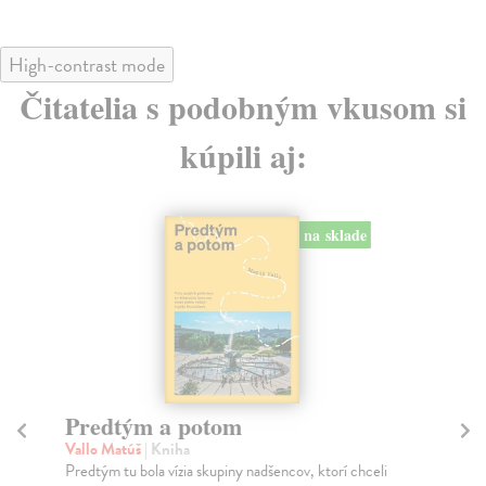
High-contrast mode
Čitatelia s podobným vkusom si
kúpili aj:
na sklade
e
Město a jeho nejisté zdi
Murakami Haruki
| Kniha
celi
Ty jsi to byla, kdo mi vyprávěl o tom městě. Město a