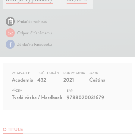
Pridať do wishlistu
Odporučiť známemu
Zdielať na Facebooku
VYDAVATEĽ
POČET STRÁN
ROK VYDANIA
JAZYK
Academia
432
2021
Čeština
VÄZBA
EAN
Tvrdá väzba / Hardback
9788020031679
O TITULE