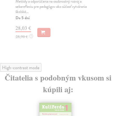
Metódy a odporúčania na osobnostný rozvoj a
Inš
sebareflexiu pre pedagógov ako súčasť vytvárania
ria
školské...
Do
Do 5 dní
28
28,03 €
28
28,90 €
?
High-contrast mode
Čitatelia s podobným vkusom si
kúpili aj: