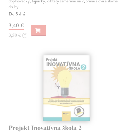
doplňovačky, tajničky, diktáty zamerané na vybrané slová a slovné
druhy.
Do 5 dní
3,40 €
3,50 €
?
Projekt Inovatívna škola 2