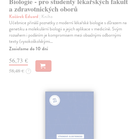
Biologie - pro studenty lékařských fakult
a zdravotnických oborů
Kočárek Eduard
| Kniha
Učebnice přináší poznatky z moderní lékařské biologie s důrazem na
genetiku a molekulární biologii a jejich aplikace v medicíně. Svým
rozsahem i podáním je kompromisem mezi obsažnými odbornými
texty (vysokoškolskými…
Zasielame do 10 dní
56,73 €
58,48 €
?