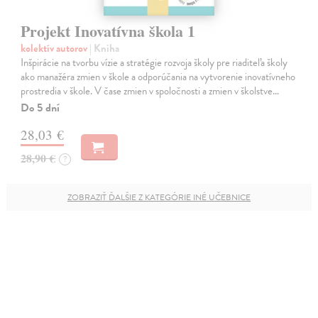
Projekt Inovatívna škola 1
kolektív autorov
| Kniha
Inšpirácie na tvorbu vízie a stratégie rozvoja školy pre riaditeľa školy
ako manažéra zmien v škole a odporúčania na vytvorenie inovatívneho
prostredia v škole. V čase zmien v spoločnosti a zmien v školstve…
Do 5 dní
28,03 €
28,90 €
?
ZOBRAZIŤ ĎALŠIE Z KATEGÓRIE INÉ UČEBNICE