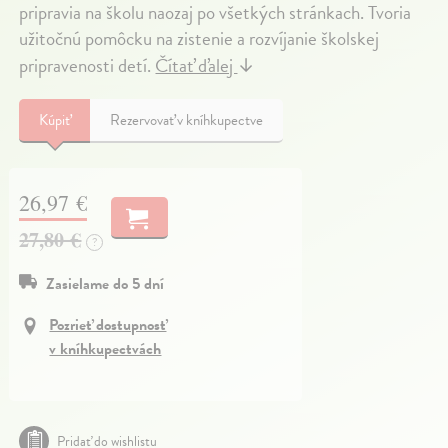
pripravia na školu naozaj po všetkých stránkach. Tvoria
užitočnú pomôcku na zistenie a rozvíjanie školskej
pripravenosti detí.
Čítať ďalej
↓
Kúpiť
Rezervovať v kníhkupectve
26,97 €
27,80 €
?
Zasielame do 5 dní
Pozrieť dostupnosť
v kníhkupectvách
Pridať do wishlistu