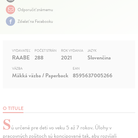
Odporučiť známemu
Zdielať na Facebooku
VYDAVATEĽ
POČET STRÁN
ROK VYDANIA
JAZYK
RAABE
288
2021
Slovenčina
VÄZBA
EAN
Mäkká väzba / Paperback
8595637005266
O TITULE
S
ú určené pre deti vo veku 5 až 7 rokov. Úlohy v
pracovných zošitoch sú koncipované tak, aby rozvíjali