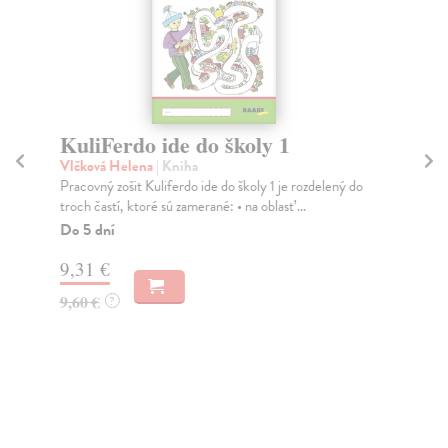
KuliFerdo ide do školy 1
T
p
Vlčková Helena
| Kniha
g
Pracovný zošit Kuliferdo ide do školy 1 je rozdelený do
troch častí, ktoré sú zamerané: • na oblasť ...
Krá
Do 5 dní
Uči
zos
9,31 €
rel
Za
9,60 €
?
13
14