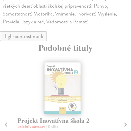
všetkých desať oblastí školskej pripravenosti: Pohyb,
Samostatnosť, Motorika, Vnímanie, Tvorivosť, Myslenie,
Pravidlá, Jazyk a reč, Vedomosti a Pamäť.
High-contrast mode
Podobné tituly
Projekt Inovatívna škola 2
Pr
kolektív autorov
| Kniha
kol