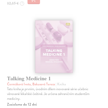
12,15 €
?
Talking Medicine 1
Čermáková Iveta, Bakusová Tereza
| Kniha
Tato kniha je prvním, úvodním dílem inovované série učebnic
věnované lékařské češtině. Je určena zahraničním studentům
medicíny.
Zasielame do 12 dní