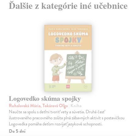
Ďalšie z kategórie iné učebnice
Logovedko skúma spojky
Ruhalovská Mária, Tokárová Oľga
| Kniha
Naučte sa spolu s deťmi tvoriť vety a súvetia. Druhá časť
ilustrovaného pracovného zošita plná zábavných aktivít s postavičkou
Logovedka pomáha deťom rozvíjať jazykové schopnosti.
Do 5 dní