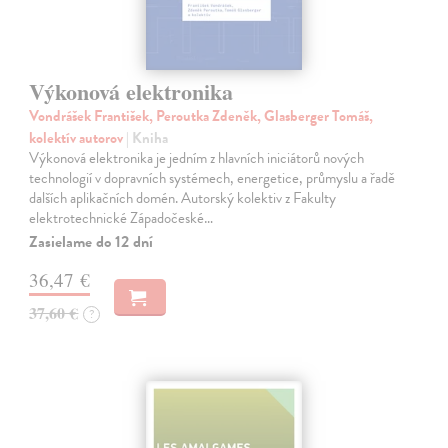
Výkonová elektronika
Vondrášek František, Peroutka Zdeněk, Glasberger Tomáš,
kolektív autorov
| Kniha
Výkonová elektronika je jedním z hlavních iniciátorů nových
technologií v dopravních systémech, energetice, průmyslu a řadě
dalších aplikačních domén. Autorský kolektiv z Fakulty
elektrotechnické Západočeské…
Zasielame do 12 dní
36,47 €
37,60 €
?