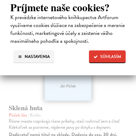
33,85 €
Príjmete naše cookies?
34,90 €
?
K prevádzke internetového kníhkupectva Artforum
využívame cookies slúžiace na zabezpečenie a meranie
funkčnosti, marketingové účely a zaistenie vášho
maximálneho pohodlia a spokojnosti.
NASTAVENIA
SÚHLASÍM
Sklená huta
Púček Ján
| Kniha
Rôzne miesta rozprávajú rôzne príbehy, stačí rozhrnúť zem a čítať.
Kdekoľvek sa pozrieme, nájdeme jazvy po dotyku s dejinami.
Dodávateľ nemá titul na sklade. Dodanie do cca. 30 dní.