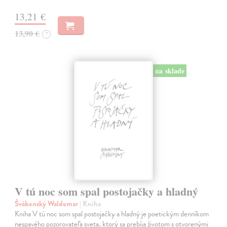
13,21 €
13,90 €
?
na sklade
V tú noc som spal postojačky a hladný
Švábenský Waldemar
| Kniha
Kniha V tú noc som spal postojačky a hladný je poetickým denníkom
nespavého pozorovateľa sveta, ktorý sa prebíja životom s otvorenými