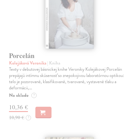
Porcelán
Kolejáková Veronika
| Kniha
Texty v debutovej básnickej knihe Veroniky Kolejákovej Porcelán
prepájajú intímnu skúsenosť so znepokojivou laboratórnou optikou:
telo je pozorované, klasifikované, tvarované, vystavené tlaku a
deformácii,…
Na sklade
?
10,36 €
10,90 €
?