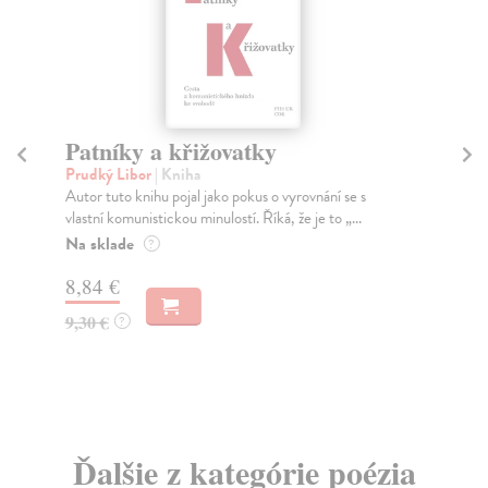
Patníky a křižovatky
K
Prudký Libor
| Kniha
Pa
Autor tuto knihu pojal jako pokus o vyrovnání se s
V r
vlastní komunistickou minulostí. Říká, že je to „...
bás
Na sklade
Za
?
8,84 €
22
9,30 €
23
?
Ďalšie z kategórie poézia