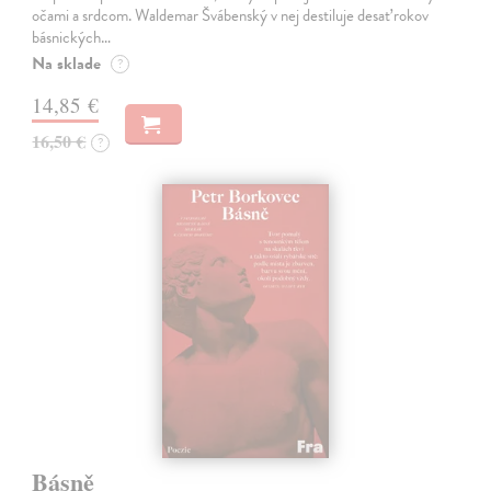
očami a srdcom. Waldemar Švábenský v nej destiluje desať rokov
básnických…
Na sklade
?
14,85 €
16,50 €
?
Básně