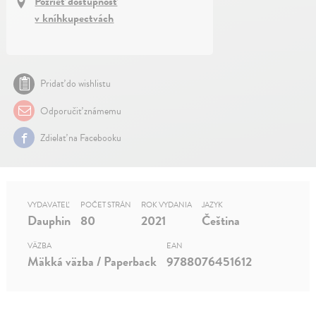
Pozrieť dostupnosť
v kníhkupectvách
Pridať do wishlistu
Odporučiť známemu
Zdielať na Facebooku
VYDAVATEĽ
POČET STRÁN
ROK VYDANIA
JAZYK
Dauphin
80
2021
Čeština
VÄZBA
EAN
Mäkká väzba / Paperback
9788076451612