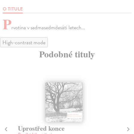
O TITULE
P
rvotina v sedmasedmdesáti letech...
High-contrast mode
Podobné tituly
Uprostřed konce
Ko