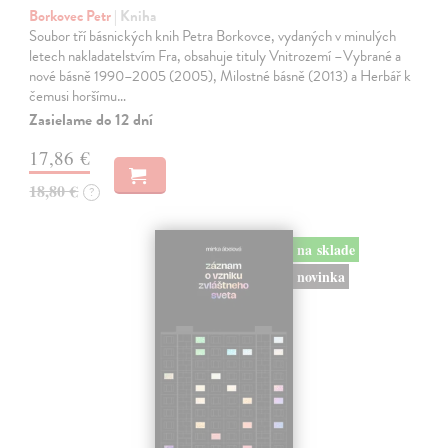
Borkovec Petr
| Kniha
Soubor tří básnických knih Petra Borkovce, vydaných v minulých
letech nakladatelstvím Fra, obsahuje tituly Vnitrozemí –Vybrané a
nové básně 1990–2005 (2005), Milostné básně (2013) a Herbář k
čemusi horšímu…
Zasielame do 12 dní
17,86 €
18,80 €
?
na sklade
novinka