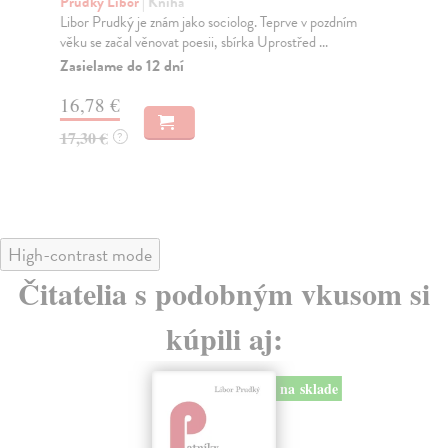
Prudký Libor
| Kniha
Ho
Libor Prudký je znám jako sociolog. Teprve v pozdním
Po 
věku se začal věnovat poesii, sbírka Uprostřed ...
smy
Zasielame do 12 dní
Za
16,78 €
10
17,30 €
11
?
High-contrast mode
Čitatelia s podobným vkusom si
kúpili aj:
na sklade