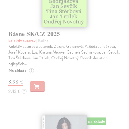
Básne SK/CZ 2025
kolektív autorov
| Kniha
Kolektív autorov a autoriek: Zuzana Goleinová, Alžběta Janečková,
Josef Kučera, Luz, Kristína Mičová, Gabriela Sedmáková, Jan Ševčík,
Tina Štěrbová, Jan Trtílek, Ondřej Novotný Zborník desiatich
najlepších…
Na sklade
?
8,98 €
9,45 €
?
na sklade