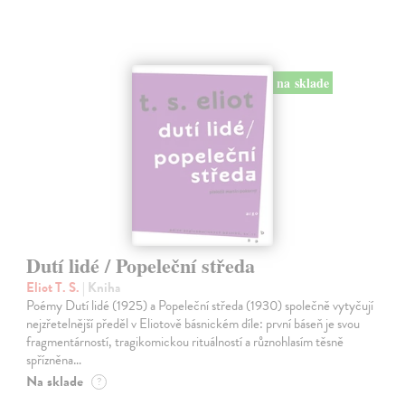
na sklade
Dutí lidé / Popeleční středa
Eliot T. S.
| Kniha
Poémy Dutí lidé (1925) a Popeleční středa (1930) společně vytyčují
nejzřetelnější předěl v Eliotově básnickém díle: první báseň je svou
fragmentárností, tragikomickou rituálností a různohlasím těsně
spřízněna…
Na sklade
?