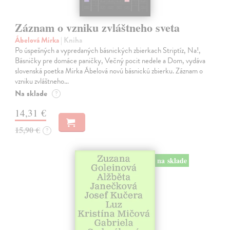
Záznam o vzniku zvláštneho sveta
Ábelová Mirka
| Kniha
Po úspešných a vypredaných básnických zbierkach Striptíz, Na!,
Básničky pre domáce paničky, Večný pocit nedele a Dom, vydáva
slovenská poetka Mirka Ábelová novú básnickú zbierku. Záznam o
vzniku zvláštneho…
Na sklade
?
14,31 €
15,90 €
?
na sklade