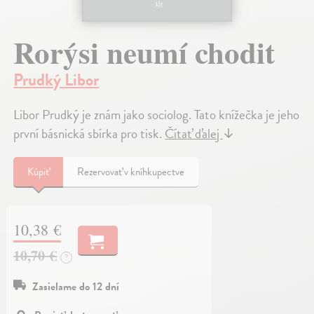
Rorýsi neumí chodit
Prudký Libor
Libor Prudký je znám jako sociolog. Tato knížečka je jeho
první básnická sbírka pro tisk.
Čítať ďalej
↓
Kúpiť
Rezervovať v kníhkupectve
10,38 €
10,70 €
?
Zasielame do 12 dní