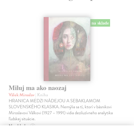
na sklade
Miluj ma ako naozaj
Válek Miroslav
| Kniha
HRANICA MEDZI NÁDEJOU A SEBAKLAMOM
SLOVENSKÉHO KLASIKA. Nemýlia sa tí, ktorí v básnikovi
Miroslavovi Válkovi (1927 – 1991) vidia deziluzívneho analytika
ľudskej situácie.
Na sklade
?