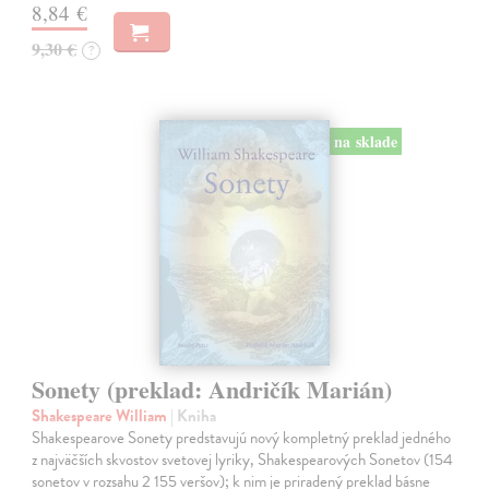
8,84 €
9,30 €
?
na sklade
Sonety (preklad: Andričík Marián)
Shakespeare William
| Kniha
Shakespearove Sonety predstavujú nový kompletný preklad jedného
z najväčších skvostov svetovej lyriky, Shakespearových Sonetov (154
sonetov v rozsahu 2 155 veršov); k nim je priradený preklad básne