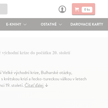
0 ks
E-KNIHY
OSTATNÉ
DAROVACIE KARTY
 východní krize do počátku 20. století
í Velké východní krize, Bulharské otázky,
s krétskou krizí a řecko-tureckou válkou v letech
i 19. století.
Čítať ďalej
↓