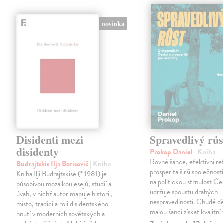
novinka
Disidenti mezi
Spravedlivý růs
disidenty
Prokop Daniel
| Kniha
Rovné šance, efektivní re
Budrajtskis Ilja Borisovič
| Kniha
prosperita širší společnosti
Kniha Ilji Budrajtskise (* 1981) je
na politickou strnulost Če
působivou mozaikou esejů, studií a
udržuje spoustu drahých
úvah, v nichž autor mapuje historii,
nespravedlností. Chudé dě
místo, tradici a roli disidentského
malou šanci získat kvalitní 
hnutí v moderních sovětských a