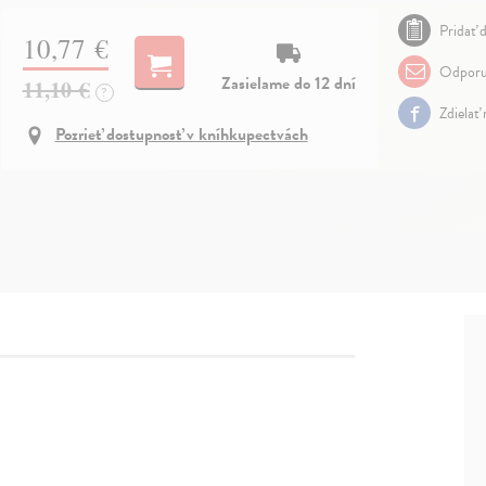
Pridať d
10,77 €
Odporu
Zasielame do 12 dní
11,10 €
?
Zdielať
Pozrieť dostupnosť v kníhkupectvách