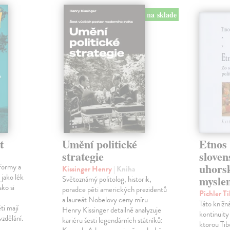
na sklade
t
Umění politické
Etnos 
strategie
sloven
uhorsk
formy a
Kissinger Henry
| Kniha
 jako lék
mysle
Světoznámý politolog, historik,
sko si
poradce pěti amerických prezidentů
Pichler T
a laureát Nobelovy ceny míru
Táto knižn
ti mají
Henry Kissinger detailně analyzuje
kontinuity
vzdělání.
kariéru šesti legendárních státníků:
ktorou Tib