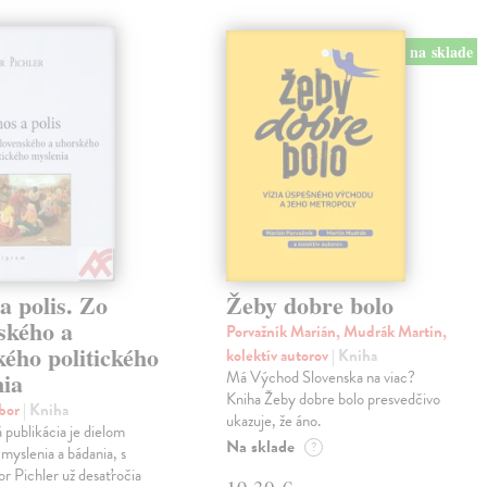
na sklade
a polis. Zo
Žeby dobre bolo
ského a
Porvažník Marián, Mudrák Martin,
ého politického
kolektív autorov
| Kniha
nia
Má Východ Slovenska na viac?
Kniha Žeby dobre bolo presvedčivo
ibor
| Kniha
ukazuje, že áno.
á publikácia je dielom
Na sklade
?
 myslenia a bádania, s
or Pichler už desaťročia