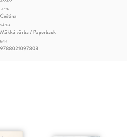
JAZYK
Čeština
VÄZBA
Mäkká väzba / Paperback
EAN
9788021097803