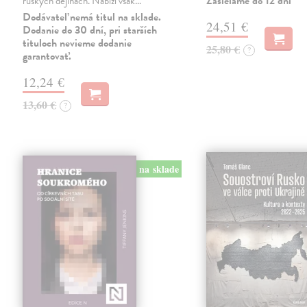
Zasielame do 12 dní
ruských dějinách. Nabízí však…
Dodávateľ nemá titul na sklade.
24,51 €
Dodanie do 30 dní, pri starších
tituloch nevieme dodanie
25,80 €
?
garantovať.
12,24 €
13,60 €
?
na sklade