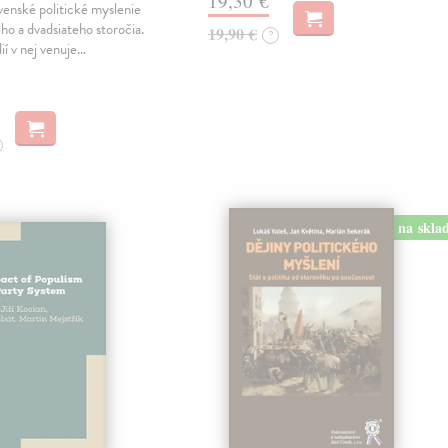
19,30 €
ovenské politické myslenie
ho a dvadsiateho storočia.
19,90 €
?
ií v nej venuje…
na skla