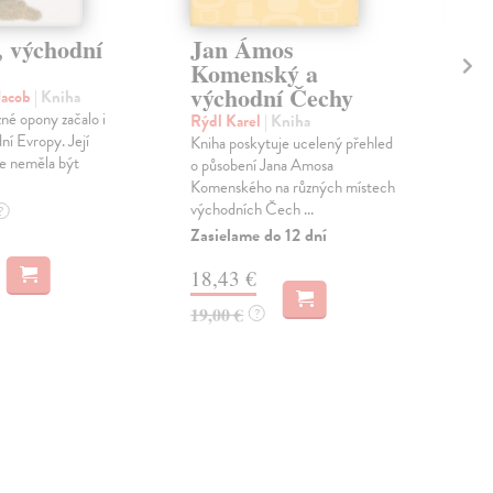
 východní
Jan Ámos
Zř
Komenský a
tv
východní Čechy
Vý
Jacob
| Kniha
né opony začalo i
Rýdl Karel
| Kniha
Dur
ní Evropy. Její
Kniha poskytuje ucelený přehled
Séri
le neměla být
o působení Jana Amosa
ren
Komenského na různých místech
pro
východních Čech ...
foto
?
Zasielame do 12 dní
Zas
18,43 €
40
19,00 €
41,
?