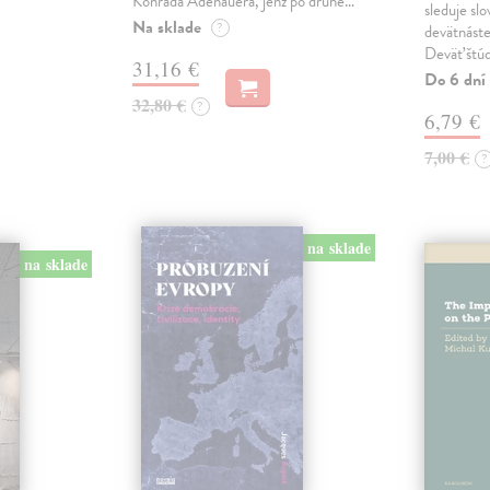
Konrada Adenauera, jenž po druhé…
sleduje sl
Na sklade
?
devätnáste
Deväť štúd
31,16 €
Do 6 dní
32,80 €
?
6,79 €
7,00 €
?
na sklade
na sklade