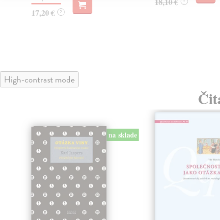
18,10 €
?
17,20 €
?
High-contrast mode
Čit
na sklade