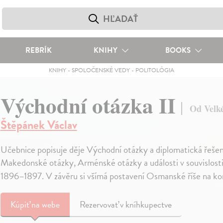
REBRÍK
KNIHY
BOOKS
KNIHY
-
SPOLOČENSKÉ VEDY
-
POLITOLÓGIA
Východní otázka II
Od Velké
Štěpánek Václav
Učebnice popisuje děje Východní otázky a diplomatická řešen
Makedonské otázky, Arménské otázky a události v souvislosti 
1896–1897. V závěru si všímá postavení Osmanské říše na konc
Kúpiť
na webe
Rezervovať v kníhkupectve