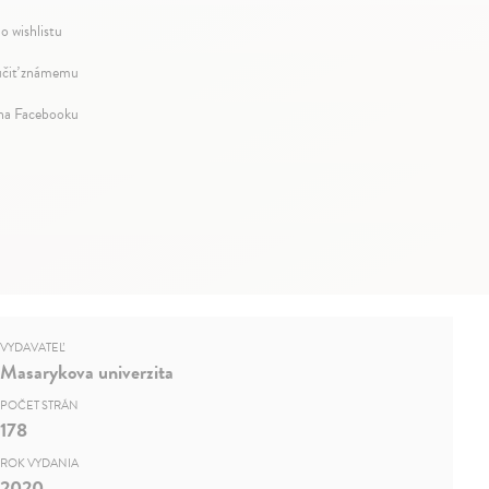
o wishlistu
čiť známemu
 na Facebooku
VYDAVATEĽ
Masarykova univerzita
POČET STRÁN
178
ROK VYDANIA
2020