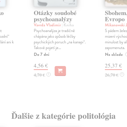
ko
Otázky soudobé
Sbohem,
psychoanalýzy
Evropo
Vavrda Vladimír
| Kniha
Mikanowski 
at
Psychoanalýza je tradičně
S pádem želez
ozdní“
chápána jako způsob léčby
mizení východ
ání ani k
psychických poruch „na kanapi“.
minulost by a
Takové pojetí je...
zapomenuta.
Do 7 dní
Na sklade
4,56 €
25,37 €
4,70 €
26,70 €
?
?
Ďalšie z kategórie politológia