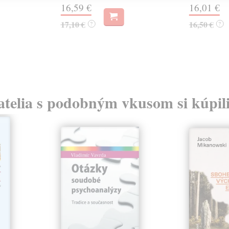
16,59 €
16,01 €
17,10 €
16,50 €
?
?
atelia s podobným vkusom si kúpili