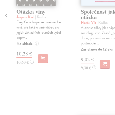
Otázka viny
Společnost ja
otázka
Jaspers Karl
| Kniha
Esej Karla Jasperse o německé
Horák Vít
| Kniha
vině, ale také o vině vůbec a o
Autor se táže, jak cháp
jejích základních rovinách vyšel
sociologii v současné „p
poprv...
době, přičemž se nepřikl
postmoder...
Na sklade
?
Zasielame do 12 dní
10,28 €
9,02 €
10,60 €
?
9,30 €
?