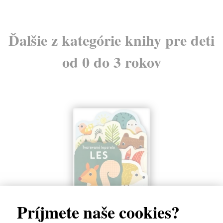
Ďalšie z kategórie knihy pre deti
od 0 do 3 rokov
Príjmete naše cookies?
Les - Tvarované leporelo