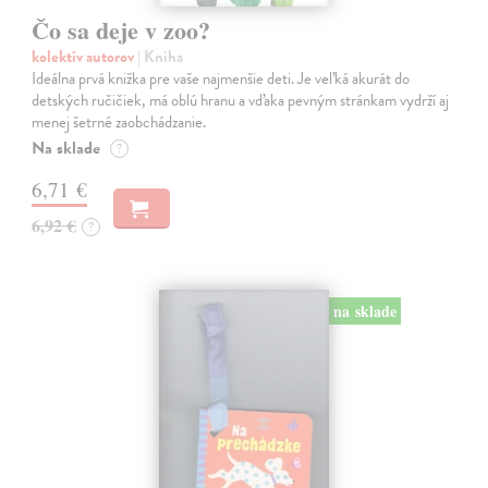
Čo sa deje v zoo?
kolektív autorov
| Kniha
Ideálna prvá knižka pre vaše najmenšie deti. Je veľká akurát do
detských ručičiek, má oblú hranu a vďaka pevným stránkam vydrží aj
menej šetrné zaobchádzanie.
Na sklade
?
6,71 €
6,92 €
?
na sklade