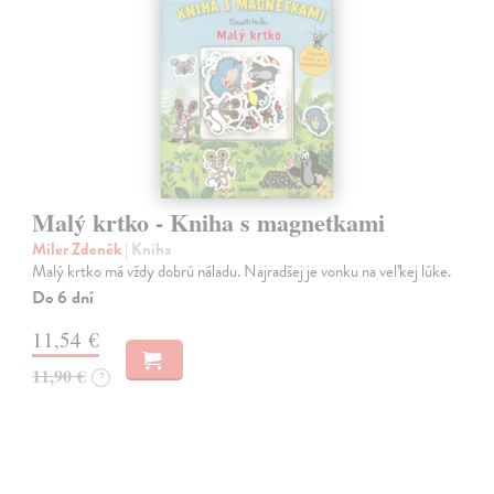
Malý krtko - Kniha s magnetkami
Miler Zdeněk
| Kniha
Malý krtko má vždy dobrú náladu. Najradšej je vonku na veľkej lúke.
Do 6 dní
11,54 €
11,90 €
?