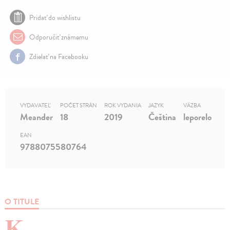
Pridať do wishlistu
Odporučiť známemu
Zdielať na Facebooku
VYDAVATEĽ
POČET STRÁN
ROK VYDANIA
JAZYK
VÄZBA
Meander
18
2019
Čeština
leporelo
EAN
9788075580764
O TITULE
K