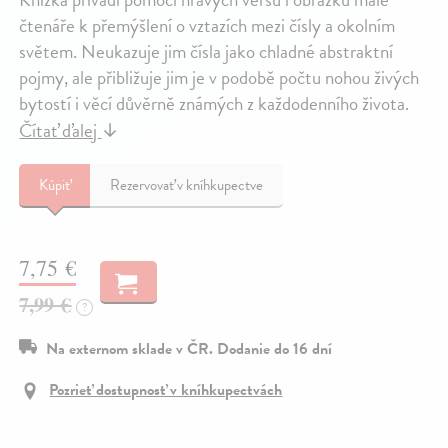
čtenáře k přemýšlení o vztazích mezi čísly a okolním
světem. Neukazuje jim čísla jako chladné abstraktní
pojmy, ale přibližuje jim je v podobě počtu nohou živých
bytostí i věcí důvěrně známých z každodenního života.
Čítať ďalej
↓
Kúpiť
Rezervovať v kníhkupectve
7,75 €
7,99 €
?
Na externom sklade v ČR. Dodanie do 16 dní
Pozrieť dostupnosť v kníhkupectvách