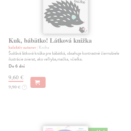
Kuk, bábätko! Látková knižka
kolektív autorov
| Kniha
Šušťavá látková knižka pre bábätká, obsahuje kontrastné čiernobiele
ilustrácie zvierat, ako veľryba,mačka, včielka.
Do 6 dní
9,60 €
9,90 €
?