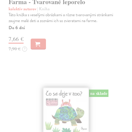
Farma - Tvarované leporelo
kolektív autorov
| Kniha
Táto knižka s veselými obrázkami a rôzne tvarovanými stránkami
zaujme malé deti a zoznámi ich so zvieratami na farme.
Do 6 dní
7,66 €
7,90 €
?
na sklade