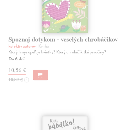
Spoznaj dotykom - veselých chrobáčikov
kolektív autorov
| Kniha
Ktorý hmyz opeľuje kvietky? Ktorý chrobáčik tká pavučiny?
Do 6 dní
10,56 €
10,89 €
?