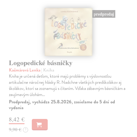
predpredaj
Logopedické básničky
Kačmárová Lenka
| Kniha
Kniha je určená deťom, ktoré majú problémy s výslovnosťou
artikulačne náročnej hlásky R. Nadchne všetkých predškolákov aj
školákov, ktorí sa zoznamujú s čítaním. Vďaka zábavným básničkám a
zaujímavým úlohám…
Predpredaj, vychádza 25.8.2026, zasielame do 5 dní od
vydania
8,42 €
9,90 €
?