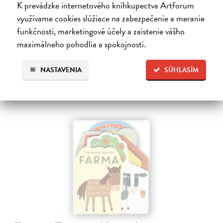
Payne Sally
| Kniha
K prevádzke internetového kníhkupectva Artforum
Táto knižka s veselými obrázkami a rôzne tvarovanými stránkami
využívame cookies slúžiace na zabezpečenie a meranie
zaujme malé deti a zoznámi ich so životom v lese.
funkčnosti, marketingové účely a zaistenie vášho
Do 6 dní
maximálneho pohodlia a spokojnosti.
7,66 €
NASTAVENIA
SÚHLASÍM
7,90 €
?