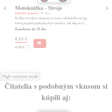
Motoknížka - Stroje
M
kolektív autorov
| Kniha
kol
Knížka s tvrdými deskami ve tvaru nákladního stroje,
Kní
která je psána jednoduchým textem, tak aby se d...
kte
Zasielame do 12 dní
Za
8,63 €
8,
8,90 €
8,
?
High-contrast mode
Čitatelia s podobným vkusom si
kúpili aj: