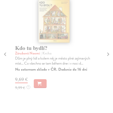
Kdo tu bydlí?
Ši
Zárubová Noemi
| Kniha
kol
Dům je plný lidí a kolem něj je město plné zajímavých
Lep
míst... Co všechno se tam během dne i v noci d...
půs
Na externom sklade v ČR. Dodanie do 16 dní
Na
9,69 €
5,
9,99 €
5,
?