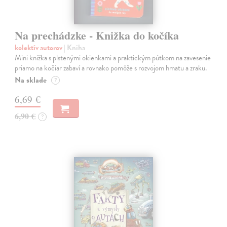
Na prechádzke - Knižka do kočíka
kolektív autorov
| Kniha
Mini knižka s plstenými okienkami a praktickým pútkom na zavesenie
priamo na kočiar zabaví a rovnako pomôže s rozvojom hmatu a zraku.
Na sklade
?
6,69 €
6,90 €
?