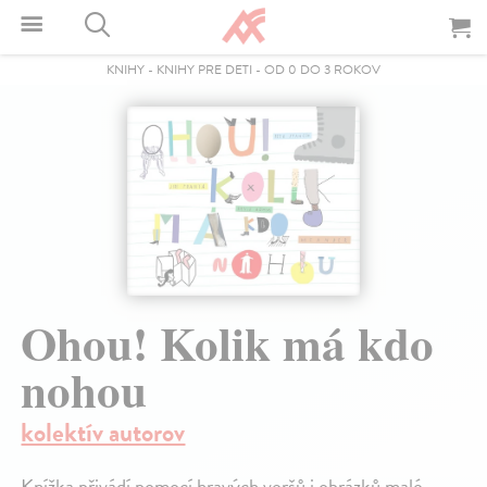
KNIHY
-
KNIHY PRE DETI
-
OD 0 DO 3 ROKOV
Ohou! Kolik má kdo
nohou
kolektív autorov
Knížka přivádí pomocí hravých veršů i obrázků malé