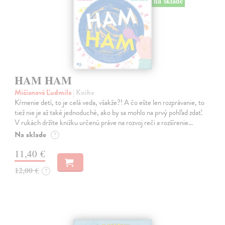
na sklade
HAM HAM
Mičianová Ľudmila
| Kniha
Kŕmenie detí, to je celá veda, všakže?! A čo ešte len rozprávanie, to
tiež nie je až také jednoduché, ako by sa mohlo na prvý pohľad zdať.
V rukách držíte knižku určenú práve na rozvoj reči a rozšírenie…
Na sklade
?
11,40 €
12,00 €
?