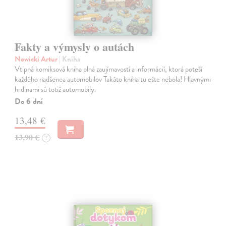
Fakty a výmysly o autách
Nowicki Artur
| Kniha
Vtipná komiksová kniha plná zaujímavostí a informácií, ktorá poteší
každého nadšenca automobilov Takáto kniha tu ešte nebola! Hlavnými
hrdinami sú totiž automobily.
Do 6 dní
13,48 €
13,90 €
?