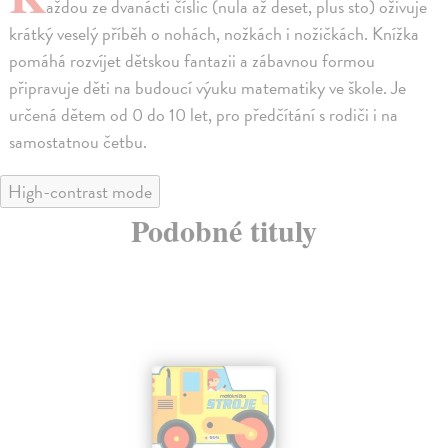
aždou ze dvanácti číslic (nula až deset, plus sto) oživuje
krátký veselý příběh o nohách, nožkách i nožičkách. Knížka
pomáhá rozvíjet dětskou fantazii a zábavnou formou
připravuje děti na budoucí výuku matematiky ve škole. Je
určená dětem od 0 do 10 let, pro předčítání s rodiči i na
samostatnou četbu.
High-contrast mode
Podobné tituly