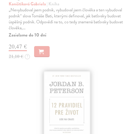
Končitíková Gabriela
| Kniha
„Nevybudoval jsem podnik, vybudoval jsem člověka a ten vybudoval
podnik“ slova Tomáše Bati, kterými definoval, jak baťovsky budovat
úspěšný podnik. Odpovědí na to, co tedy znamená baťovsky budovat
člověka,…
Zasielame do 10 dní
20,47 €
21,10 €
?