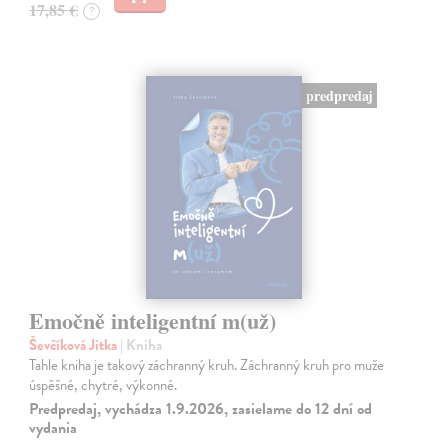
17,85 €
?
predpredaj
Emočně inteligentní m(už)
Ševčíková Jitka
| Kniha
Tahle kniha je takový záchranný kruh. Záchranný kruh pro muže
úspěšné, chytré, výkonné.
Predpredaj, vychádza 1.9.2026, zasielame do 12 dní od
vydania