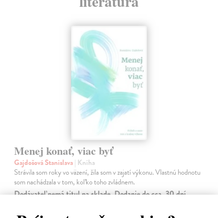
literatúra
Menej konať, viac byť
Gajdošová Stanislava
| Kniha
Strávila som roky vo väzení, žila som v zajatí výkonu. Vlastnú hodnotu
som nachádzala v tom, koľko toho zvládnem.
Dodávateľ nemá titul na sklade. Dodanie do cca. 30 dní.
13,29 €