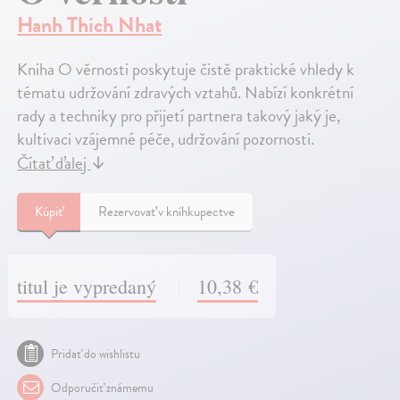
Hanh Thich Nhat
Kniha O věrnosti poskytuje čistě praktické vhledy k
tématu udržování zdravých vztahů. Nabízí konkrétní
rady a techniky pro přijetí partnera takový jaký je,
kultivaci vzájemné péče, udržování pozornosti.
Čítať ďalej
↓
Kúpiť
Rezervovať v kníhkupectve
titul je vypredaný
10,38 €
Pridať do wishlistu
Odporučiť známemu