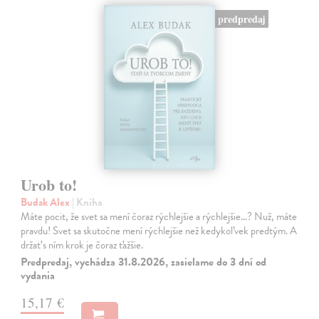
predpredaj
Urob to!
Budak Alex
| Kniha
Máte pocit, že svet sa mení čoraz rýchlejšie a rýchlejšie…? Nuž, máte
pravdu! Svet sa skutočne mení rýchlejšie než kedykoľvek predtým. A
držať s ním krok je čoraz ťažšie.
Predpredaj, vychádza 31.8.2026, zasielame do 3 dní od
vydania
15,17 €