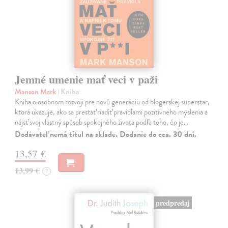
Jemné umenie mať veci v paži
Manson Mark
| Kniha
Kniha o osobnom rozvoji pre novú generáciu od blogerskej superstar,
ktorá ukazuje, ako sa prestať riadiť pravidlami pozitívneho myslenia a
nájsť svoj vlastný spôsob spokojného života podľa toho, čo je…
Dodávateľ nemá titul na sklade. Dodanie do cca. 30 dní.
13,57 €
13,99 €
?
predpredaj