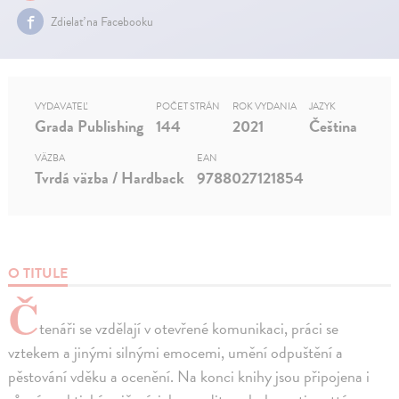
Zdielať na Facebooku
VYDAVATEĽ
POČET STRÁN
ROK VYDANIA
JAZYK
Grada Publishing
144
2021
Čeština
VÄZBA
EAN
Tvrdá väzba / Hardback
9788027121854
O TITULE
Č
tenáři se vzdělají v otevřené komunikaci, práci se
vztekem a jinými silnými emocemi, umění odpuštění a
pěstování vděku a ocenění. Na konci knihy jsou připojena i