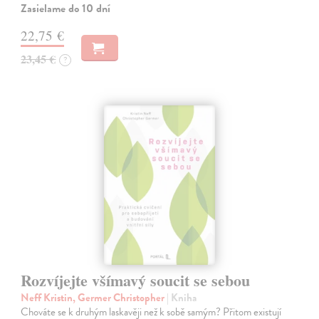
Zasielame do 10 dní
22,75 €
23,45 €
?
Rozvíjejte všímavý soucit se sebou
Neff Kristin, Germer Christopher
| Kniha
Chováte se k druhým laskavěji než k sobě samým? Přitom existují