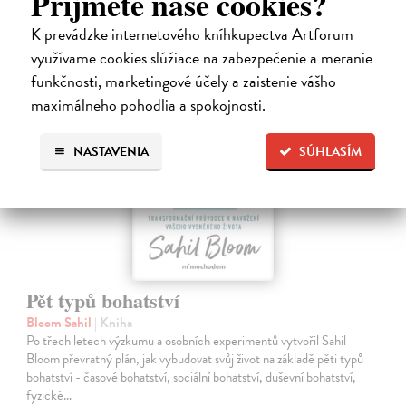
Príjmete naše cookies?
13,99 €
?
K prevádzke internetového kníhkupectva Artforum
využívame cookies slúžiace na zabezpečenie a meranie
funkčnosti, marketingové účely a zaistenie vášho
maximálneho pohodlia a spokojnosti.
NASTAVENIA
SÚHLASÍM
Pět typů bohatství
Bloom Sahil
| Kniha
Po třech letech výzkumu a osobních experimentů vytvořil Sahil
Bloom převratný plán, jak vybudovat svůj život na základě pěti typů
bohatství - časové bohatství, sociální bohatství, duševní bohatství,
fyzické…