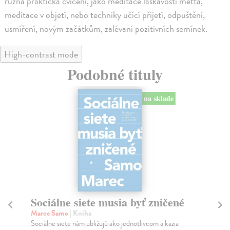
různá praktická cvičení, jako meditace laskavosti mettá,
meditace v objetí, nebo techniky učící přijetí, odpuštění,
usmíření, novým začátkům, zalévaní pozitivních semínek.
High-contrast mode
Podobné tituly
na sklade
Sociálne siete musia byť zničené
S
K
Marec Samo
| Kniha
Sociálne siete nám ubližujú ako jednotlivcom a kazia
Mik