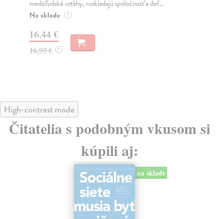
medziľudské vzťahy, rozkladajú spoločnosť a def...
Mon
o k
Na sklade
?
Na
16,44 €
23
16,95 €
?
24
High-contrast mode
Čitatelia s podobným vkusom si
kúpili aj:
na sklade