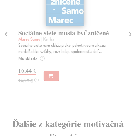
Sociálne siete musia byť zničené
S
K
Marec Samo
| Kniha
Sociálne siete nám ubližujú ako jednotlivcom a kazia
Mik
medziľudské vzťahy, rozkladajú spoločnosť a def...
Mon
o k
Na sklade
?
Na
16,44 €
23
16,95 €
?
24
Ďalšie z kategórie motivačná