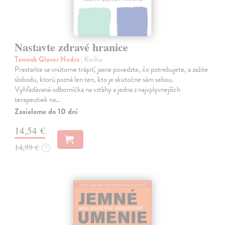
Nastavte zdravé hranice
Tawwab Glover Nedra
| Kniha
Prestaňte sa vnútorne trápiť, jasne povedzte, čo potrebujete, a zažite
slobodu, ktorú pozná len ten, kto je skutočne sám sebou.
Vyhľadávaná odborníčka na vzťahy a jedna z najvplyvnejších
terapeutiek na…
Zasielame do 10 dní
14,54 €
14,99 €
?