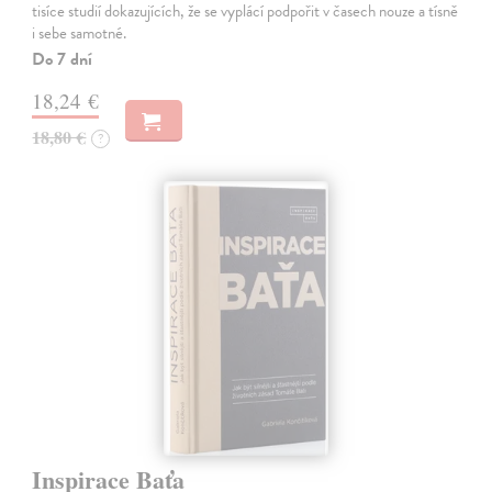
tisíce studií dokazujících, že se vyplácí podpořit v časech nouze a tísně
i sebe samotné.
Do 7 dní
18,24 €
18,80 €
?
Inspirace Baťa