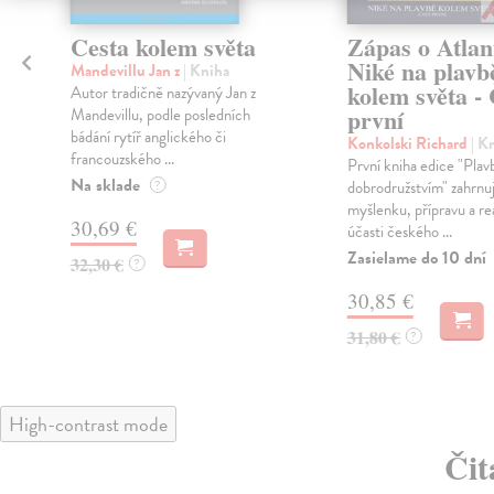
Cesta kolem světa
Zápas o Atlan
Niké na plavb
Mandevillu Jan z
| Kniha
kolem světa - 
Autor tradičně nazývaný Jan z
první
Mandevillu, podle posledních
bádání rytíř anglického či
Konkolski Richard
| K
francouzského ...
a
První kniha edice "Plav
Na sklade
?
dobrodružstvím" zahrnu
myšlenku, přípravu a rea
30,69 €
účasti českého ...
Zasielame do 10 dní
32,30 €
?
30,85 €
31,80 €
?
High-contrast mode
Čit