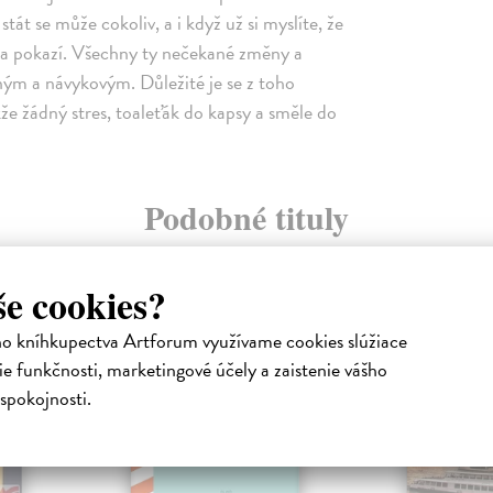
tát se může cokoliv, a i když už si myslíte, že
vna pokazí. Všechny ty nečekané změny a
ásným a návykovým. Důležité je se z toho
kže žádný stres, toaleťák do kapsy a směle do
Podobné tituly
še cookies?
na sklade
ho kníhkupectva Artforum využívame cookies slúžiace
e funkčnosti, marketingové účely a zaistenie vášho
spokojnosti.