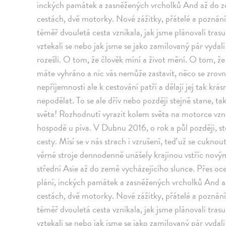
inckých památek a zasněžených vrcholků And až do ze
cestách, dvě motorky. Nové zážitky, přátelé a poznán
téměř dvouletá cesta vznikala, jak jsme plánovali trasu, ka
vztekali se nebo jak jsme se jako zamilovaný pár vydali
rozešli. O tom, že člověk míní a život mění. O tom, že s
máte vyhráno a nic vás nemůže zastavit, něco se zro
nepříjemnosti ale k cestování patří a dělají jej tak kr
nepodělat. To se ale dřív nebo později stejně stane, ta
světa! Rozhodnutí vyrazit kolem světa na motorce vzni
hospodě u piva. V Dubnu 2016, o rok a půl později, sto
cesty. Mísí se v nás strach i vzrušení, teď už se cukno
věrné stroje dennodenně unášely krajinou vstříc nový
střední Asie až do země vycházejícího slunce. Přes oc
plání, inckých památek a zasněžených vrcholků And a
cestách, dvě motorky. Nové zážitky, přátelé a poznán
téměř dvouletá cesta vznikala, jak jsme plánovali trasu, ka
vztekali se nebo jak jsme se jako zamilovaný pár vydali