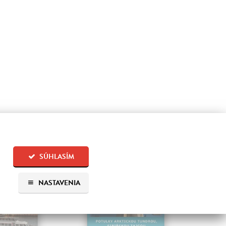
na sklade
SÚHLASÍM
NASTAVENIA