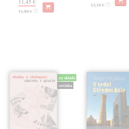
11,45 €
12,10 €
?
11,80 €
?
na sklade
novinka