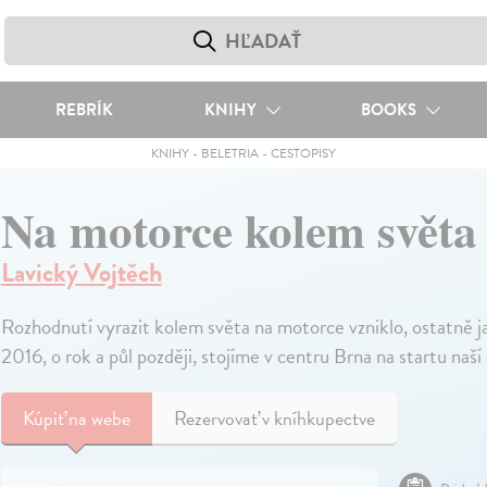
REBRÍK
KNIHY
BOOKS
KNIHY
-
BELETRIA
-
CESTOPISY
Na motorce kolem světa
Lavický Vojtěch
Rozhodnutí vyrazit kolem světa na motorce vzniklo, ostatně 
2016, o rok a půl později, stojíme v centru Brna na startu naší
Kúpiť
na webe
Rezervovať v kníhkupectve