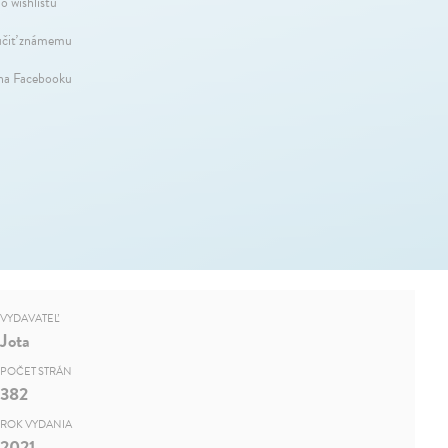
o wishlistu
čiť známemu
 na Facebooku
VYDAVATEĽ
Jota
POČET STRÁN
382
ROK VYDANIA
2021