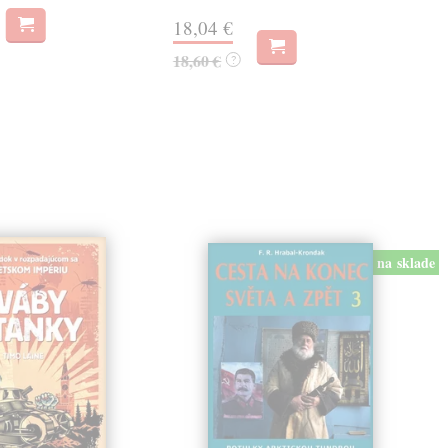
18,
18,04 €
18,60 €
?
na sklade