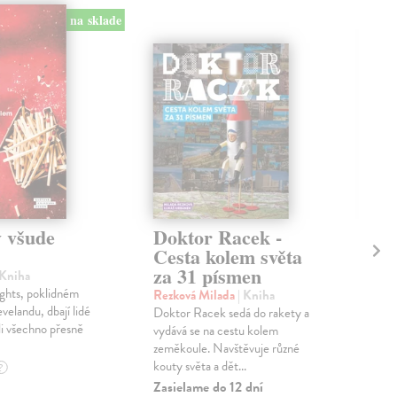
na sklade
 všude
Doktor Racek -
Sv
Cesta kolem světa
d
za 31 písmen
 Kniha
Hla
ghts, poklidném
Pro
Rezková Milada
| Kniha
velandu, dbají lidé
ovli
Doktor Racek sedá do rakety a
li všechno přesně
pot
vydává se na cestu kolem
zeměkoule. Navštěvuje různé
Zas
kouty světa a dět...
?
18
Zasielame do 12 dní