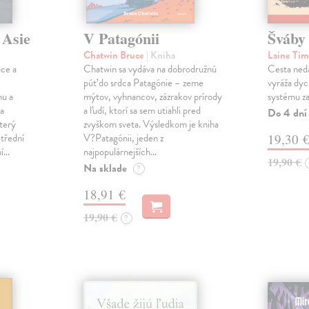
 Asie
V Patagónii
Šváby
Chatwin Bruce
| Kniha
Laine Ti
áce a
Chatwin sa vydáva na dobrodružnú
Cesta nedá
púť do srdca Patagónie – zeme
vyráža dyc
nu a
mýtov, vyhnancov, zázrakov prírody
systému zaž
la
a ľudí, ktorí sa sem utiahli pred
Do 4 dní
terý
zvyškom sveta. Výsledkom je kniha
Střední
V?Patagónii, jeden z
19,30 
ní…
najpopulárnejších…
19,90 €
Na sklade
?
18,91 €
19,90 €
?