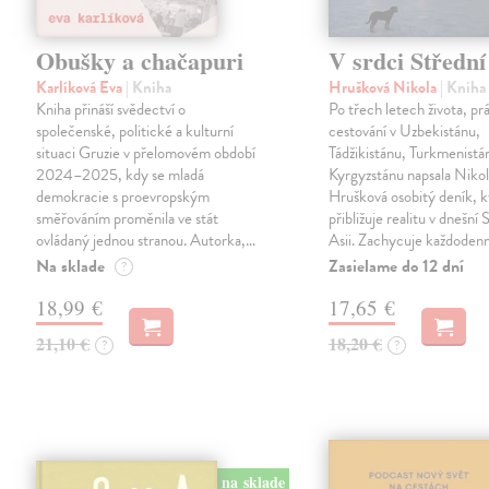
Obušky a chačapuri
V srdci Střední
Karlíková Eva
| Kniha
Hrušková Nikola
| Kniha
Kniha přináší svědectví o
Po třech letech života, pr
společenské, politické a kulturní
cestování v Uzbekistánu,
situaci Gruzie v přelomovém období
Tádžikistánu, Turkmenistá
2024–2025, kdy se mladá
Kyrgyzstánu napsala Niko
demokracie s proevropským
Hrušková osobitý deník, k
směřováním proměnila ve stát
přibližuje realitu v dnešní 
ovládaný jednou stranou. Autorka,…
Asii. Zachycuje každoden
Na sklade
Zasielame do 12 dní
?
18,99 €
17,65 €
21,10 €
18,20 €
?
?
na sklade