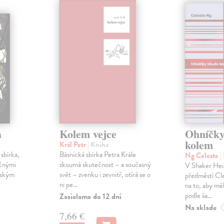
a
Kolem vejce
Ohníčky
kolem
Král Petr
| Kniha
sbírka,
Básnická sbírka Petra Krále
Ng Celeste
|
ečnými
zkoumá skutečnost – a současný
V Shaker Hei
rským
svět – zvenku i zevnitř, otírá se o
předměstí Cle
ni pe...
na to, aby mě
podle ša...
Zasielame do 12 dní
Na sklade
7,66 €