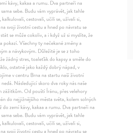
mí kávy, kakaa a rumu. Dva partneři na
í sama sebe. Budu vám vyprávět, jak tahle
lkulovali, cestovali, učili se, užívali si,
 na svoji životní cestu a hned po návratu se
tát se může cokoliv, a i když už si myslíte, že
vna pokazí. Všechny ty nečekané změny a
ásným a návykovým. Důležité je se z toho
kže žádný stres, toaleťák do kapsy a směle do
klo, ostatně jako každý dobrý nápad, v
jíme v centru Brna na startu naší životní
ut nedá. Následující skoro dva roky nás naše
m zážitkům. Od pouští Íránu, přes velehory
eán do nejjižnějšího města světa, kolem solných
ž do zemí kávy, kakaa a rumu. Dva partneři na
í sama sebe. Budu vám vyprávět, jak tahle
lkulovali, cestovali, učili se, užívali si,
 na svoji životní cestu a hned po návratu se