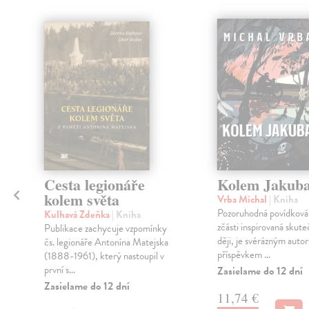
Cesta legionáře
Kolem Jakub
kolem světa
Vrba Michal
| Kniha
Pozoruhodná povídková 
Kulhavá Zdeňka
| Kniha
zčásti inspirovaná skut
Publikace zachycuje vzpomínky
ději, je svérázným auto
čs. legionáře Antonína Matejska
příspěvkem ...
(1888-1961), který nastoupil v
první s...
Zasielame do 12 dní
Zasielame do 12 dní
11,74 €