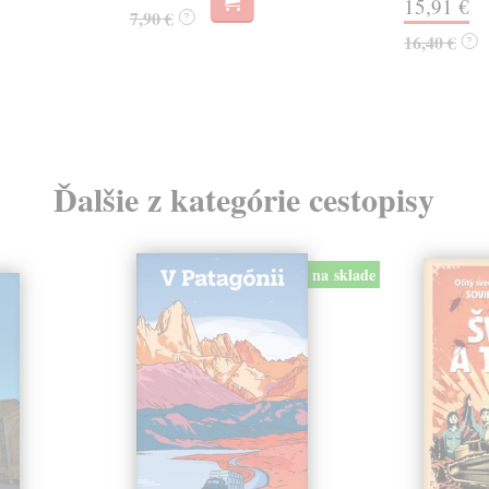
15,91 €
7,90 €
?
16,40 €
?
Ďalšie z kategórie cestopisy
na sklade