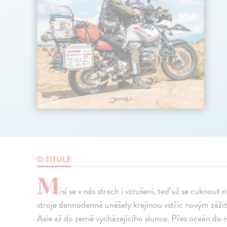
O TITULE
M
ísí se v nás strach i vzrušení, teď už se cuknout
stroje dennodenně unášely krajinou vstříc novým zážit
Asie až do země vycházejícího slunce. Přes oceán do n