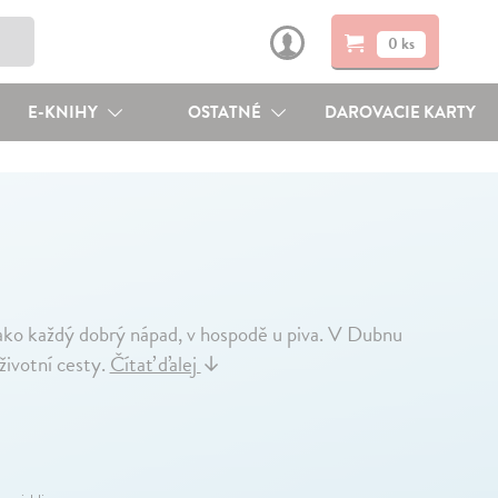
0 ks
E-KNIHY
OSTATNÉ
DAROVACIE KARTY
jako každý dobrý nápad, v hospodě u piva. V Dubnu
 životní cesty.
Čítať ďalej
↓