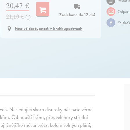
Pridať d
20,47 €
Odporu
Zasielame do 12 dní
21,10 €
?
Zdielať
Pozrieť dostupnosť v kníhkupectvách
 nedá. Následující skoro dva roky nás naše věrné
kům. Od pouští Íránu, přes velehory střední
ejjižnějšího města světa, kolem solných plání,