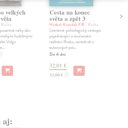
po velkých
Cesta na konec
Ce
světa
světa a zpět 3
sv
| Kniha
Hrabal-Krondak F.R.
| Kniha
Hra
pozantné rieky ako
Literárně-politologický cestopis
Lite
 mnohými hudobnými
pojednávající o současném
poje
lebo Volgu
reálném Rusku, tentokrát o
cest
...
autorových pos...
Polá
Do 4 dní
Do 
?
32,01 €
28
33,00 €
29,
?
 aj: