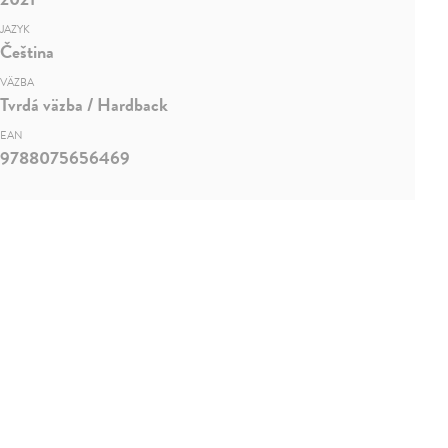
JAZYK
Čeština
VÄZBA
Tvrdá väzba / Hardback
EAN
9788075656469