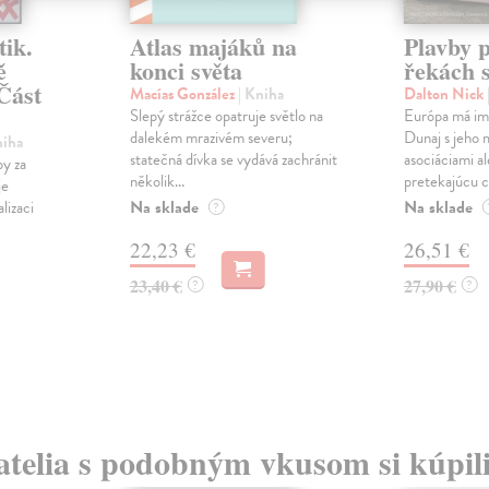
tik.
Atlas majáků na
Plavby 
ě
konci světa
řekách 
Část
Macías González
| Kniha
Dalton Nick
Slepý strážce opatruje světlo na
Európa má im
dalekém mrazivém severu;
Dunaj s jeho
niha
statečná dívka se vydává zachránit
asociáciami a
by za
několik...
pretekajúcu ce
je
Na sklade
Na sklade
lizaci
?
22,23 €
26,51 €
23,40 €
27,90 €
?
?
atelia s podobným vkusom si kúpili