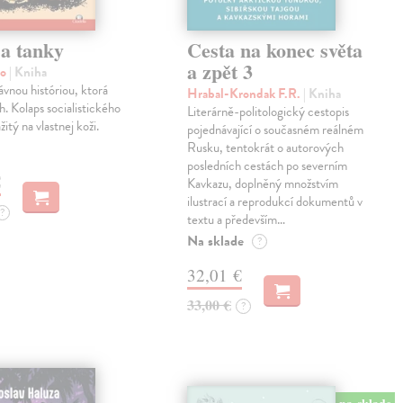
 a tanky
Cesta na konec světa
a zpět 3
mo
| Kniha
vnou históriou, ktorá
Hrabal-Krondak F.R.
| Kniha
h. Kolaps socialistického
Literárně-politologický cestopis
itý na vlastnej koži.
pojednávající o současném reálném
Rusku, tentokrát o autorových
posledních cestách po severním
€
Kavkazu, doplněný množstvím
ilustrací a reprodukcí dokumentů v
?
textu a především…
Na sklade
?
32,01 €
33,00 €
?