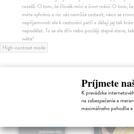
rozešli. O tom, že člověk míní a život mění. O tom, že s
máte vyhráno a nic vás nemůže zastavit, něco se zro
nepříjemnosti ale k cestování patří a dělají jej tak kr
nepodělat. To se ale dřív nebo později stejně stane, ta
světa!
High-contrast mode
Príjmete na
klade
na sklade
K prevádzke internetové
na zabezpečenie a merani
maximálneho pohodlia a 