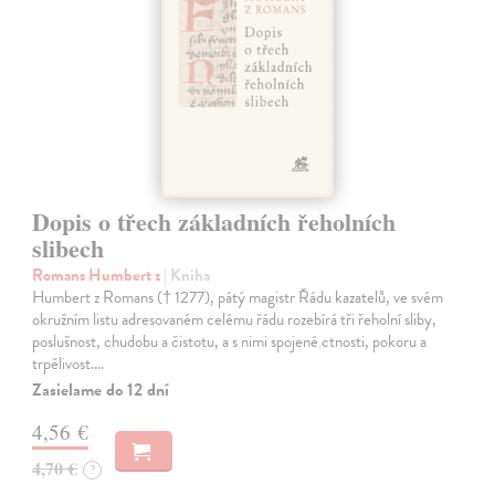
Dopis o třech základních řeholních
slibech
Romans Humbert z
| Kniha
Humbert z Romans († 1277), pátý magistr Řádu kazatelů, ve svém
okružním listu adresovaném celému řádu rozebírá tři řeholní sliby,
poslušnost, chudobu a čistotu, a s nimi spojené ctnosti, pokoru a
trpělivost.…
Zasielame do 12 dní
4,56 €
4,70 €
?