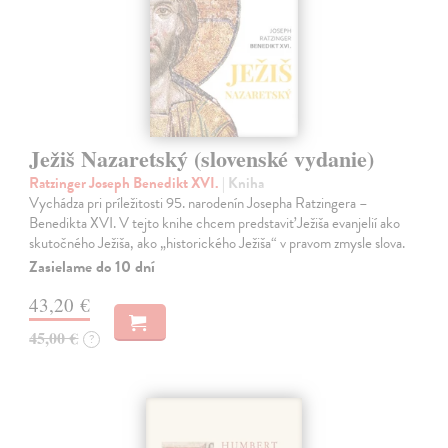
Ježiš Nazaretský (slovenské vydanie)
Ratzinger Joseph Benedikt XVI.
| Kniha
Vychádza pri príležitosti 95. narodenín Josepha Ratzingera –
Benedikta XVI. V tejto knihe chcem predstaviť Ježiša evanjelií ako
skutočného Ježiša, ako „historického Ježiša“ v pravom zmysle slova.
Zasielame do 10 dní
43,20 €
45,00 €
?