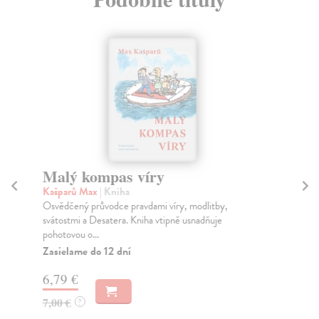
Malý kompas víry
D
Kašparů Max
| Kniha
Za
Osvědčený průvodce pravdami víry, modlitby,
Kni
svátostmi a Desatera. Kniha vtipně usnadňuje
arg
pohotovou o...
Za
Zasielame do 12 dní
6,
6,79 €
7,
7,00 €
?