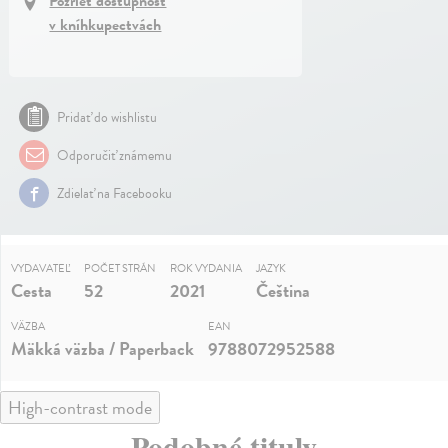
Pozrieť dostupnosť
v kníhkupectvách
Pridať do wishlistu
Odporučiť známemu
Zdielať na Facebooku
VYDAVATEĽ
POČET STRÁN
ROK VYDANIA
JAZYK
Cesta
52
2021
Čeština
VÄZBA
EAN
Mäkká väzba / Paperback
9788072952588
High-contrast mode
Podobné tituly