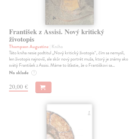
František z Assisi. Nový kritický
životopis
Thompson Augustine
| Kniha
Táto kniha nesie podtitul „Nový kritický životopis“, čím sa nemyslí,
len životopis najnovší, ale skôr nový portrét muža, ktorý je známy ako
svätý František z Assisi. Máme to šťastie, že o Františkovi sa…
Na sklade
?
20,00 €