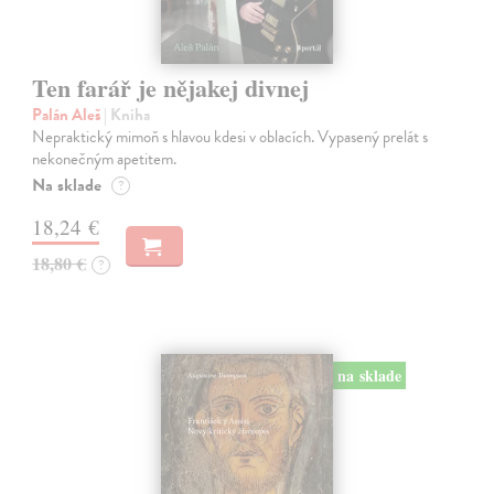
Ten farář je nějakej divnej
Palán Aleš
| Kniha
Nepraktický mimoň s hlavou kdesi v oblacích. Vypasený prelát s
nekonečným apetitem.
Na sklade
?
18,24 €
18,80 €
?
na sklade