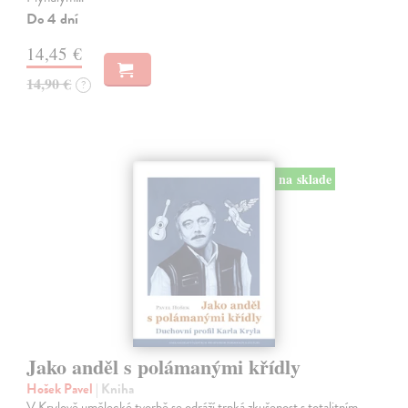
Do 4 dní
14,45 €
14,90 €
?
na sklade
Jako anděl s polámanými křídly
Hošek Pavel
| Kniha
V Krylově umělecké tvorbě se odráží trpká zkušenost s totalitním