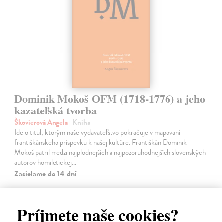
Dominik Mokoš OFM (1718-1776) a jeho
kazateľská tvorba
Škovierová Angela
| Kniha
Ide o titul, ktorým naše vydavateľstvo pokračuje v mapovaní
františkánskeho príspevku k našej kultúre. Františkán Dominik
Mokoš patril medzi najplodnejších a najpozoruhodnejších slovenských
autorov homiletickej…
Zasielame do 14 dní
18,00 €
Príjmete naše cookies?