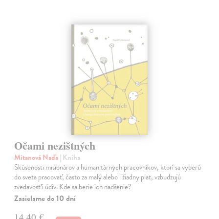
Očami nezištných
Mitanová Naďa
| Kniha
Skúsenosti misionárov a humanitárnych pracovníkov, ktorí sa vyberú
do sveta pracovať, často za malý alebo i žiadny plat, vzbudzujú
zvedavosť i údiv. Kde sa berie ich nadšenie?
Zasielame do 10 dní
14,40 €