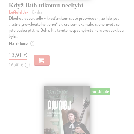
Když Bůh nikomu nechybí
Loffeld Jan
| Kniha
Dlouhou dobu vládlo v křesťanském světě přesvědčení, že lidé jsou
vlastně „nevyléčitelně věřící“ a v určitém okamžiku svého života se
jistě budou ptát na Boha. Na tomto nezpochybnitelném předpokladu
byla…
Na sklade
?
15,91 €
16,40 €
?
na sklade