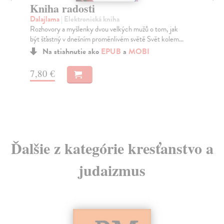
We
Kniha radosti
Kni
Dalajlama
| Elektronická kniha
dal
Rozhovory a myšlenky dvou velkých mužů o tom, jak
dlo.
být šťastný v dnešním proměnlivém světě Svět kolem...
Za
Na stiahnutie ako
EPUB
a
MOBI
24
7,80 €
25
Ďalšie z kategórie kresťanstvo a
judaizmus