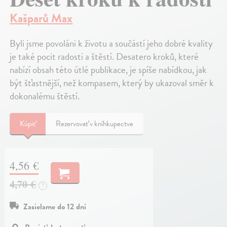
Kašparů Max
Byli jsme povoláni k životu a součástí jeho dobré kvality
je také pocit radosti a štěstí. Desatero kroků, které
nabízí obsah této útlé publikace, je spíše nabídkou, jak
být šťastnější, než kompasem, který by ukazoval směr k
dokonalému štěstí.
Kúpiť
Rezervovať v kníhkupectve
4,56 €
4,70 €
?
Zasielame do 12 dní