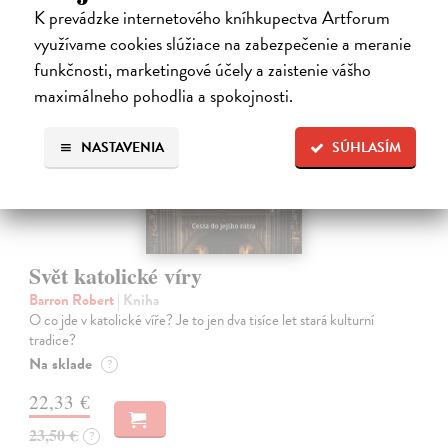
K prevádzke internetového kníhkupectva Artforum
využívame cookies slúžiace na zabezpečenie a meranie
na sklade
funkčnosti, marketingové účely a zaistenie vášho
maximálneho pohodlia a spokojnosti.
NASTAVENIA
SÚHLASÍM
Svět katolické víry
Barron Robert
| Kniha
O co jde v katolické víře? Je to jen dva tisíce let stará kulturní
tradice?
Na sklade
?
22,33 €
23,50 €
?