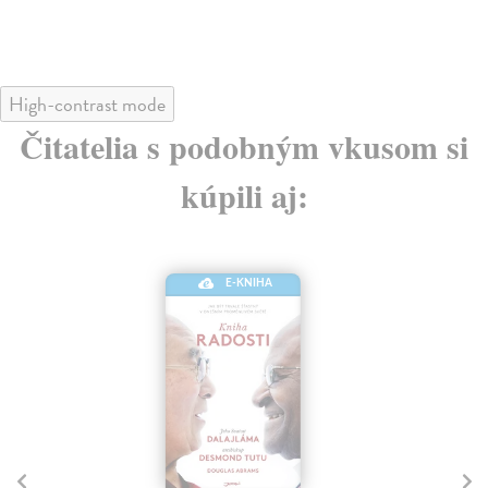
High-contrast mode
Čitatelia s podobným vkusom si
kúpili aj:
E-KNIHA
Ti