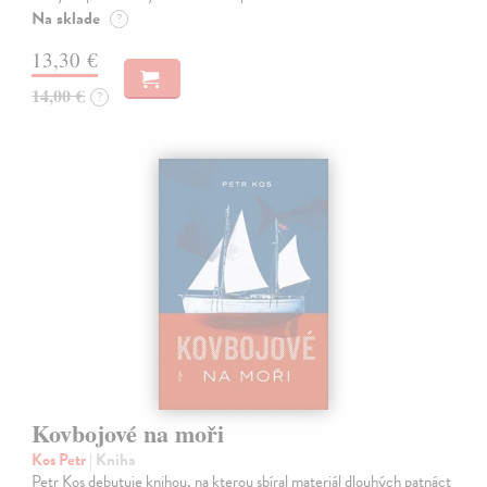
Na sklade
?
13,30 €
14,00 €
?
Kovbojové na moři
Kos Petr
| Kniha
Petr Kos debutuje knihou, na kterou sbíral materiál dlouhých patnáct