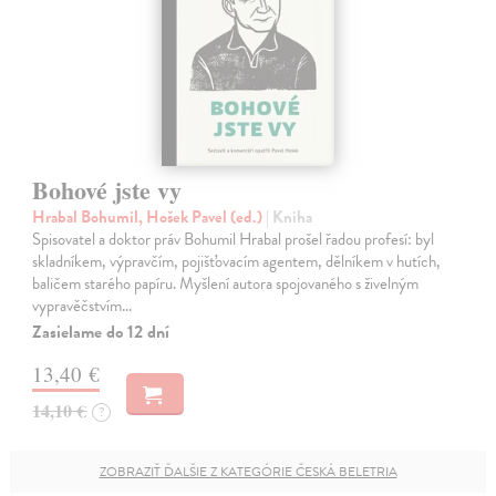
Bohové jste vy
Hrabal Bohumil, Hošek Pavel (ed.)
| Kniha
Spisovatel a doktor práv Bohumil Hrabal prošel řadou profesí: byl
skladníkem, výpravčím, pojišťovacím agentem, dělníkem v hutích,
baličem starého papíru. Myšlení autora spojovaného s živelným
vypravěčstvím…
Zasielame do 12 dní
13,40 €
14,10 €
?
ZOBRAZIŤ ĎALŠIE Z KATEGÓRIE ČESKÁ BELETRIA