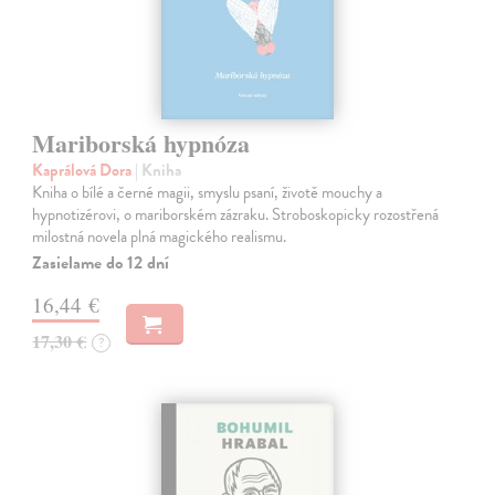
Mariborská hypnóza
Kaprálová Dora
| Kniha
Kniha o bílé a černé magii, smyslu psaní, životě mouchy a
hypnotizérovi, o mariborském zázraku. Stroboskopicky rozostřená
milostná novela plná magického realismu.
Zasielame do 12 dní
16,44 €
17,30 €
?