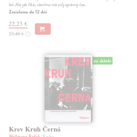
let. Ale jak říká, všechno má svůj správný čas.
Zasielame do 12 dní
22,23 €
23,40 €
?
na sklade
Krev Kruh Černá
Wollmann Radek
| Kniha