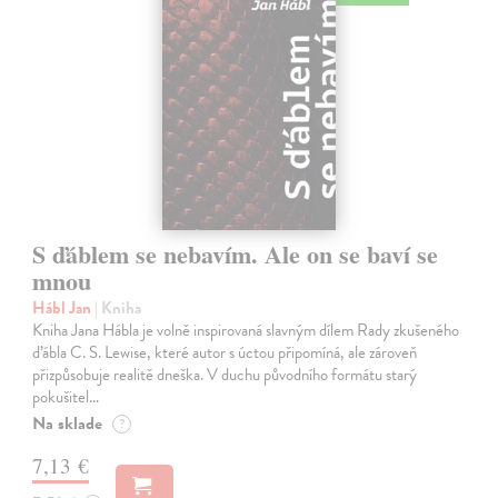
S ďáblem se nebavím. Ale on se baví se
mnou
Hábl Jan
| Kniha
Kniha Jana Hábla je volně inspirovaná slavným dílem Rady zkušeného
ďábla C. S. Lewise, které autor s úctou připomíná, ale zároveň
přizpůsobuje realitě dneška. V duchu původního formátu starý
pokušitel…
Na sklade
?
7,13 €