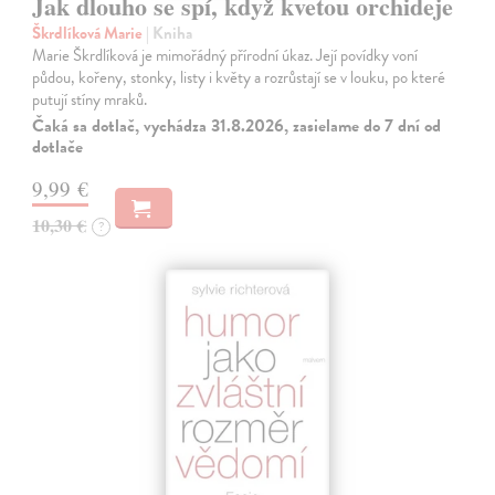
Jak dlouho se spí, když kvetou orchideje
Škrdlíková Marie
| Kniha
Marie Škrdlíková je mimořádný přírodní úkaz. Její povídky voní
půdou, kořeny, stonky, listy i květy a rozrůstají se v louku, po které
putují stíny mraků.
Čaká sa dotlač, vychádza 31.8.2026, zasielame do 7 dní od
dotlače
9,99 €
10,30 €
?