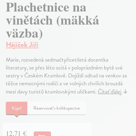
Plachetnice na
vinětách (mäkká
väzba)
Hájíček Jiří
Marie, rozvedená sedmačtyřicetiletá docentka
literatury, se přes léto ocitá v poloprázdném bytě své
sestry v Českém Krumlově. Dojíždí odtud na venkov za
těžce nemocnými rodiči a ve volných chvílích brouzdá
mezi davy turistů krumlovskými uličkami.
Čítať ďalej
↓
Kúpiť
Rezervovať v kníhkupectve
12,71 €