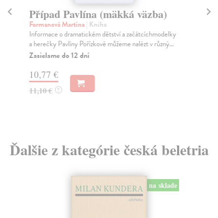
Případ Pavlína (mäkká väzba)
Z
v
Formanová Martina
| Kniha
Informace o dramatickém dětství a začátcíchmodelky
Kin
a herečky Pavlíny Pořízkové můžeme nalézt v různý...
Odh
osu
Zasielame do 12 dní
Za
10,77 €
17
11,10 €
?
18
Ďalšie z kategórie česká beletria
na sklade