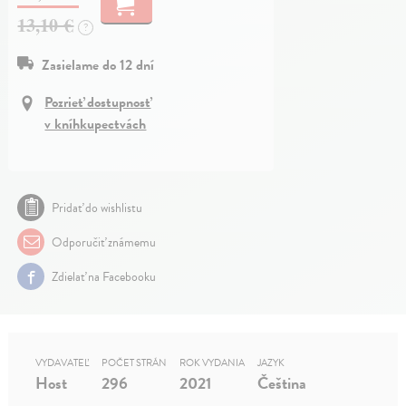
13,10 €
?
Zasielame do 12 dní
Pozrieť dostupnosť
v kníhkupectvách
Pridať do wishlistu
Odporučiť známemu
Zdielať na Facebooku
VYDAVATEĽ
POČET STRÁN
ROK VYDANIA
JAZYK
Host
296
2021
Čeština