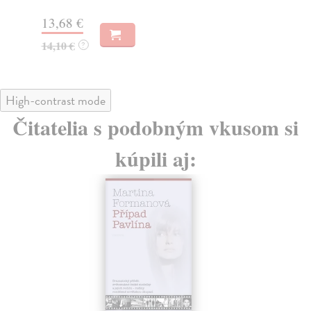
13
13,68 €
14
14,10 €
?
High-contrast mode
Čitatelia s podobným vkusom si
kúpili aj: