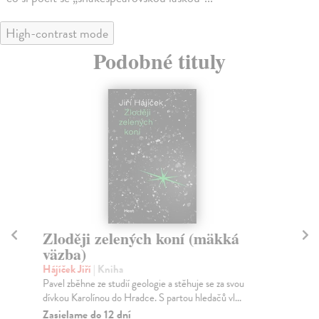
High-contrast mode
Podobné tituly
Zloději zelených koní (mäkká
I
väzba)
Kl
Hor
Hájíček Jiří
| Kniha
pod
Pavel zběhne ze studií geologie a stěhuje se za svou
dívkou Karolínou do Hradce. S partou hledačů vl...
Za
Zasielame do 12 dní