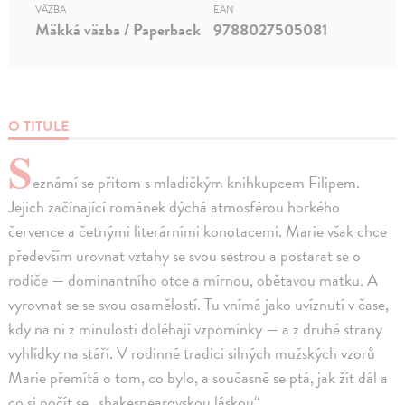
VÄZBA
EAN
Mäkká väzba / Paperback
9788027505081
O TITULE
S
eznámí se přitom s mladičkým knihkupcem Filipem.
Jejich začínající románek dýchá atmosférou horkého
července a četnými literárními konotacemi. Marie však chce
především urovnat vztahy se svou sestrou a postarat se o
rodiče — dominantního otce a mírnou, obětavou matku. A
vyrovnat se se svou osamělostí. Tu vnímá jako uvíznutí v čase,
kdy na ni z minulosti doléhají vzpomínky — a z druhé strany
vyhlídky na stáří. V rodinné tradici silných mužských vzorů
Marie přemítá o tom, co bylo, a současně se ptá, jak žít dál a
co si počít se „shakespearovskou láskou“...