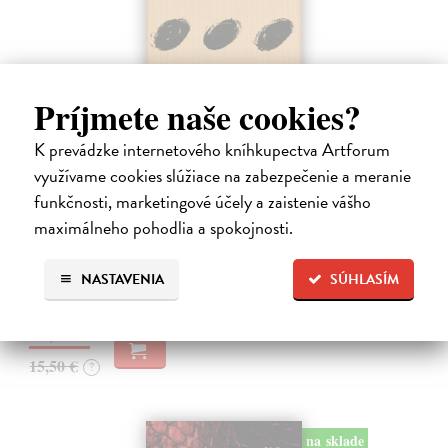
Príjmete naše cookies?
K prevádzke internetového kníhkupectva Artforum
Pomalost
využívame cookies slúžiace na zabezpečenie a meranie
Kundera Milan
| Kniha
funkčnosti, marketingové účely a zaistenie vášho
Pomalost, chronologicky první ze čtyř románů Milana Kundery
maximálneho pohodlia a spokojnosti.
napsaných francouzsky, vychází v českém překladu Anny
Kareninové. Vydávání Kunderových románů v českém jazyce se
uzavírá.
NASTAVENIA
SÚHLASÍM
Na sklade
?
14,73 €
15,50 €
?
na sklade