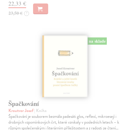
22,33 €
23,50 €
?
na sklade
Špačkování
Kroutvor Josef
| Kniha
Špačkování je souborem bezmála padesáti glos, reflexí, mikroesejí i
drobných vzpomínkových črt, které vznikaly v posledních letech – k
různým společenským i literárním příležitostem a z radosti ze čtení…